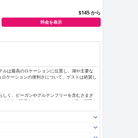
$145 から
料金を表示
ホテルは最高のロケーションに位置し、湖や主要な
うロケーションの便利さについて、ゲストは絶賛し
晴らしく、ビーガンやグルテンフリーを含むさまざ
ルであると評価されており、スタッフが常に料理を
に立つと評されています。
ovec は、卓越した清潔さを誇り、施設全体で