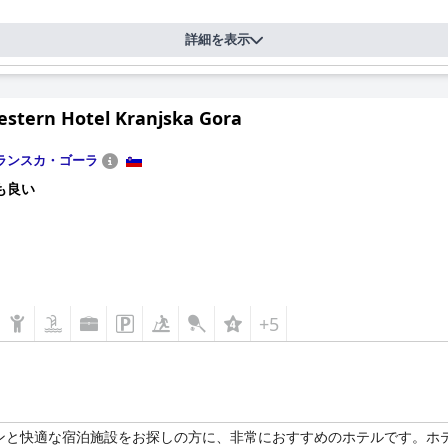
に提供しています。サウナとスパの温かい水は、心地よく、若返り効果
詳細を表示
論のレビューを受けていますが、清潔さとメンテナンスは特別な賞賛を得て
フとそのサービスに肯定的な経験をしています。改善すべき点はいくつかあり
estern Hotel Kranjska Gora
ランスカ・ゴーラ
も良い
+5
ンと快適な宿泊施設をお探しの方に、非常におすすめのホテルです。ホ