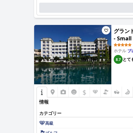
グランド
- Small
ホテル
ブ
とて
8.7
$
情報
カテゴリー
高級
ゴルフ