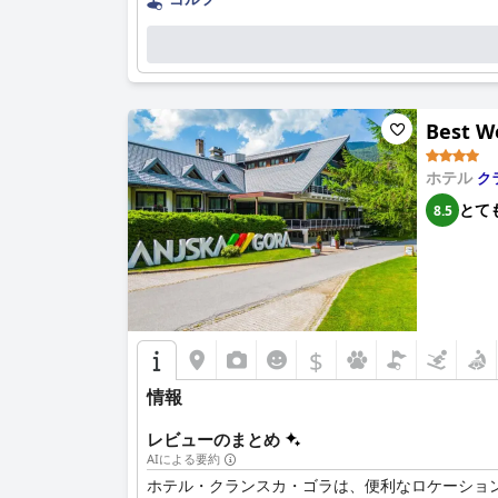
ホテルでは、リラックスできるスパ体験をゲスト
ホテル Lovec のプールは、ゲストから賛否両
全体として、ゲストはホテル Lovec のスタッ
Best W
を楽しんでいます。
ホテル
ク
とて
8.5
$
情報
レビューのまとめ
AIによる要約
ホテル・クランスカ・ゴラは、便利なロケーショ