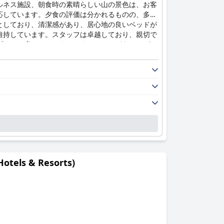
ルネス施設、朝食時の素晴らしい山の景色は、お客
応しています。夕食の評価は分かれるものの、多く
としており、清潔感があり、居心地の良いベッドが
維持しています。スタッフは卓越しており、親切で
プールと広々としたウェルネスエリアがあり、ゲス
供しており、周辺地域を探索したい訪問者にとっ
歓迎的な雰囲気があります。全体として、ホテル・
els & Resorts)