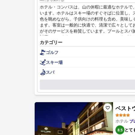
ホテル・コンパスは、山の休暇に最適なホテルで
います。ホテルはスキー場のすぐそばに位置し、
色を眺めながら、子供向けの料理も含め、美味し
ます。客室は一般的に快適で、清潔で広々として
がそのサービスを称賛しています。プールとスパ
対応しています。ホテル・コンパスは、さまざま
カテゴリー
う絶好のロケーションにあるため、スキー休暇に
ています。
ゴルフ
スキー場
スパ
ベストウ
ホテル
ブ
とて
8.5