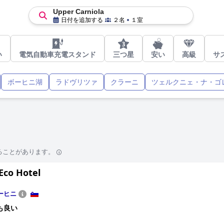
Upper Carniola
日付を追加する
２名
１室
い
電気自動車充電スタンド
三つ星
安い
高級
サ
ボーヒニ湖
ラドヴリツァ
クラーニ
ツェルクニェ・ナ・ゴ
ることがあります。
Eco Hotel
ーヒニ
も良い