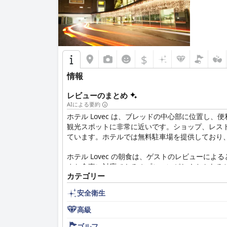
$
情報
レビューのまとめ
AIによる要約
ホテル Lovec は、ブレッドの中心部に位置
観光スポットに非常に近いです。ショップ、レス
ています。ホテルでは無料駐車場を提供しており
ホテル Lovec の朝食は、ゲストのレビュー
まな食事に対応できるオプションがたくさんある
カテゴリー
補充していました。
安全衛生
ホテルのスタッフは、宿泊したゲストから高い評
高級
ホテルは、快適で広々とした滞在をゲストに提供し
非常に高いレベルの衛生状態が保たれています。
ゴルフ