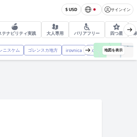
サインイン
$ USD
ステナビリティ実践
大人専用
バリアフリー
四つ星
レニスケム
ゴレンスカ地方
irovnica
kofja Loka
Tric
e
地図を表示