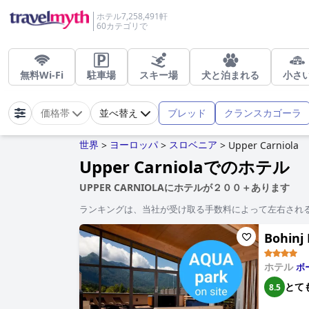
ホテル7,258,491軒
60カテゴリで
無料Wi-Fi
駐車場
スキー場
犬と泊まれる
小さ
ブレッド
クランスカゴーラ
価格帯
並べ替え
世界
ヨーロッパ
スロベニア
>
>
>
Upper Carniola
Upper Carniolaでのホテル
UPPER CARNIOLAにホテルが２００＋あります
ランキングは、当社が受け取る手数料によって左右され
Bohinj 
ホテル
ボ
とて
8.5