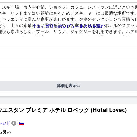
、スキー場、市内中心部、ショップ、カフェ、レストランに近いという
スキーリフトまで短い距離にあるため、スキーヤーには最適な場所です
くバラエティに富んだ食事が楽しめます。夕食のセレクションも素晴ら
おり、山々の素晴らしい景色を望める客室もあります。ホテルのスタッ
全カテゴリーのレビューまとめを読む
施設も素晴らしく、プール、サウナ、ジャグジーを利用できます。ホテ
なアクティビティが用意されているため、小さなお子様連れのご家族に
も最適な場所です。いくつかの小さな不満はありますが、ホテル・コン
詳細を表示
エスタン プレミア ホテル ロベック (Hotel Lovec)
レッド
も良い