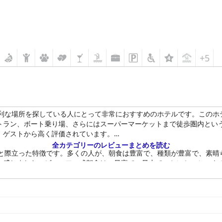
+5
し、便利な場所を探している人にとって非常におすすめのホテルです。この
トラン、ボート乗り場、さらにはスーパーマーケットまで徒歩圏内とい
、ゲストから高く評価されています。
全カテゴリーのレビューまとめを読む
によると際立った特徴です。多くの人が、朝食は豊富で、種類が豊富で、素
と感じました。ビュッフェ式朝食は、最高で、最大で、センセーショナ
価を受けています。彼らは、フレンドリーで、礼儀正しく、親切で、役
ており、多くのゲストが、広くて清潔な部屋を称賛しています。ホテル L