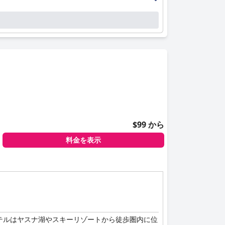
のある体験を提供します。
います。
ますが、ゲストは概してホテル Lovec での滞在
$99 から
料金を表示
テルはヤスナ湖やスキーリゾートから徒歩圏内に位