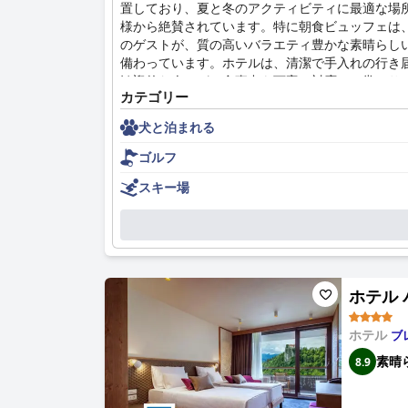
置しており、夏と冬のアクティビティに最適な場
様から絶賛されています。特に朝食ビュッフェは
のゲストが、質の高いバラエティ豊かな素晴らし
備わっています。ホテルは、清潔で手入れの行き
歓迎的な人々が、食事中も丁寧に対応し、常にサ
カテゴリー
トから肯定的なフィードバックを受けています。
て、ストレスのない体験となっています。また、
犬と泊まれる
クランスカ・ゴラは、便利なロケーション、快適
ゴルフ
スキー場
ホテル パ
ホテル
ブ
素晴
8.9