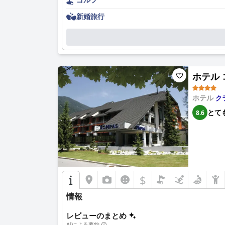
新婚旅行
ホテル コ
ホテル
ク
とて
8.6
$
情報
レビューのまとめ
AIによる要約