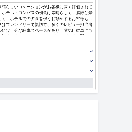
素晴らしいロケーションがお客様に高く評価されて
。ホテル・コンパスの朝食は素晴らしく、素敵な景
しく、ホテルでの夕食を強くお勧めするお客様もい
フはフレンドリーで親切で、多くのレビュー担当者
ルには十分な駐車スペースがあり、電気自動車にも
お勧めです。ホテルはまた、ゲレンデのすぐ隣とい
パスは一般的に優れた4つ星ホテルとして評価され