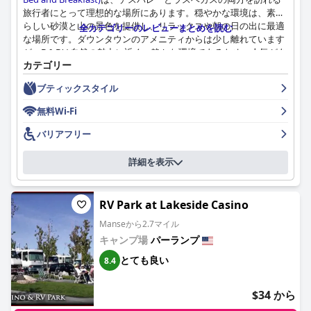
旅行者にとって理想的な場所にあります。穏やかな環境は、素晴
らしい砂漠と山の景色を提供し、リラックスや朝の日の出に最適
全カテゴリーのレビューまとめを読む
な場所です。ダウンタウンのアメニティからは少し離れています
が、B＆Bは自然の魅力に近く、静かな環境であるため、人気があ
カテゴリー
ります。
ブティックスタイル
K7での朝食はシンプルですが便利で、基本的なコンチネンタルス
タイルの食事が前日の夕方に部屋に届けられます。シリアル、ペ
無料Wi-Fi
ストリー、フルーツ、包装済みのアイテムが含まれており、手軽
に一日を始めたい人のニーズを満たしています。特に早朝出発の
バリアフリー
場合、ルームサービスは多くの人に感謝されていますが、より多
くの種類を望むゲストもいます。
詳細を表示
食事のハイライトは併設されたピザ屋で、その美味しいピザとた
っぷりとしたサイズ、ハンバーガー、地元のビールが称賛されて
RV Park at Lakeside Casino
います。時折休業したり、チーズバーガーなどの特定のアイテム
について賛否両論のレビューがありますが、ピザ屋は依然として
Manseから2.7マイル
大きなプラスの特徴であり、多くのゲストが庭園レストランの温
キャンプ場
パーランプ
かい雰囲気を楽しんでいます。
とても良い
8.4
K7の客室は、清潔さ、広さ、そして素朴な魅力で高く評価されて
います。最近の改装により、モダンで手入れの行き届いた内装、
$34 から
快適なベッド、冷蔵庫、電子レンジ、コーヒーポットなどの機能