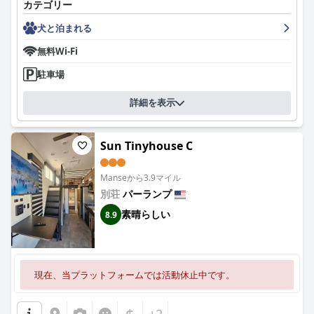
カテゴリー
犬と泊まれる
無料Wi-Fi
駐車場
詳細を表示
Sun Tinyhouse C
Manseから3.9マイル
別荘
パーランプ
素晴らしい
8.9
現在、当プラットフォームでは活動休止中です。