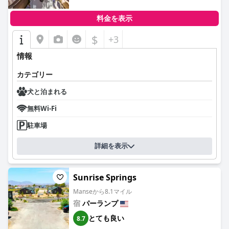
料金を表示
$
+3
情報
カテゴリー
犬と泊まれる
無料Wi-Fi
駐車場
詳細を表示
Sunrise Springs
Manseから8.1マイル
宿
パーランプ
とても良い
8.7