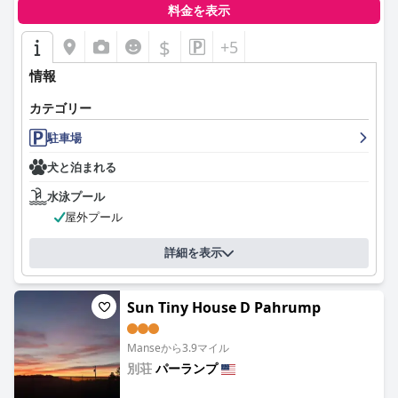
的なアメニティが確保されています。3つのベッドを備えたファ
料金を表示
ミリールームは、特に十分なスペースがあることで注目されてい
ますが、古いマットレスや暗い部屋などの小さな問題が時折言及
$
+5
されています。
情報
K7 ベッド＆ブレックファースト (K7 Bed and Breakfast)
では、清
潔さが際立っており、ゲストは常に清潔な宿泊施設と手入れの行
カテゴリー
き届いた施設に注目しています。効果的なCovid対策を含む衛生
駐車場
への配慮は、心配のない滞在に貢献し、美しく手入れの行き届い
た景観によってさらに強化されています。
犬と泊まれる
K7のスタッフ、特にホストのパティは、そのフレンドリーさ、親
水泳プール
切さ、そして温かいおもてなしで絶賛されています。ゲストは、
屋外プール
気配りの行き届いた思いやりのあるスタッフによって作り出され
る家族のような雰囲気に感謝し、滞在を本当に楽しいものにして
詳細を表示
います。
K7でのWiFi体験はさまざまで、多くのゲストは特に共用エリアで
安定しており満足できると考えています。ただし、一部のゲスト
Sun Tiny House D Pahrump
は部屋で弱い信号または存在しない信号の問題に遭遇しており、
接続性の改善の余地があることを示唆しています。
Manseから3.9マイル
別荘
パーランプ
K7のベッドは賛否両論ありますが、多くのゲストは快適で清潔だ
と感じています。キングサイズと大きなベッドは特に称賛されて
0.0