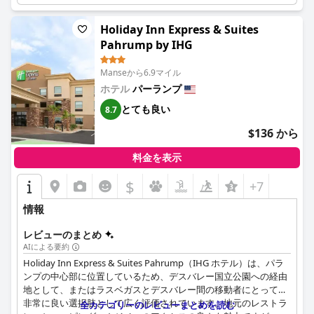
家族連れの旅行者は、ホテルが特に快適であると感じており、
広々とした客室、楽しいプールエリア、朝食のワッフルメーカー
Holiday Inn Express & Suites
は子供たちに人気があります。客室のレイアウトと駐車場には若
Pahrump by IHG
干の改善が必要ですが、ホテルは家族連れに強くお勧めできま
す。
Manseから6.9マイル
ホテル
パーランプ
プールに関しては、多くのゲストがその機能を楽​​しんでいる一方
で、清潔さや、時折のメンテナンスによる閉鎖とともに、寒さを
とても良い
8.7
指摘する声も上がっています。
$136 から
頻繁に非常に快適であると評価されているベッドは、ほとんどの
ゲストに安らかな睡眠を提供しますが、硬さに関する意見は様々
料金を表示
です。
$
+7
3つ星のホテルとして、ベストウエスタン パランプ オアシスは価
情報
格に見合う価値を提供しています。清潔な客室、便利なアクセ
ス、ヤシの木に囲まれた魅力的な環境が、快適な雰囲気を作り出
レビューのまとめ
しています。ホテルは近代的なアップデートを行うことでさらに
AIによる要約
良くなる可能性がありますが、ハイエンドの贅沢さを求めずに快
Holiday Inn Express & Suites Pahrump（IHG ホテル）は、パラ
適さを求める旅行者にとって、信頼性が高く手頃な価格の選択肢
ンプの中心部に位置しているため、デスバレー国立公園への経由
となっています。
地として、またはラスベガスとデスバレー間の移動者にとって、
非常に良い選択肢として広く評価されています。地元のレストラ
全カテゴリーのレビューまとめを読む