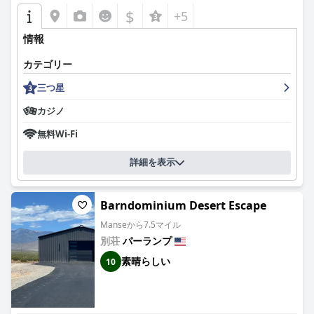
て便利なスペースとなっています。
$
+5
Holiday Inn Express & Suites Pahrump のスタッフは、そのフレ
情報
ンドリーさ、歓迎的な性格、そして宿泊客を支援する準備ができ
ていることで高く評価されており、全体的なポジティブなゲスト
カテゴリー
エクスペリエンスに大きく貢献しています。彼らの気配りと親切
な態度は、宿泊客が滞在中ずっと自宅にいるようにくつろぎ、十
三つ星
分に世話をされていると感じられるようにします。
カジノ
3つ星ホテルである Holiday Inn Express & Suites Pahrump は、
無料Wi-Fi
宿泊客に感動を与えるレベルのサービスと快適さを提供し、お金
に見合う優れた価値を提供しています。充実した朝食、清潔な部
詳細を表示
屋、フレンドリーなスタッフなど、ホテルは品質と利便性を求め
る旅行者にとって、特別な選択肢として際立っています。
Barndominium Desert Escape
Manseから7.5マイル
別荘
パーランプ
素晴らしい
10