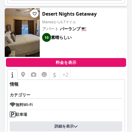
ホテル内のレストラン、特にインド料理での食事は、その質と種
類の豊富さで称賛されています。一部のゲストは特定の料理に一
Desert Nights Getaway
貫性がないことを指摘していますが、ライブエンターテイメント
を含む全体的な食事体験は、ホテルの魅力を高めています。
Manseから6.7マイル
アパート
パーランプ
ゲストは、冷蔵庫や電子レンジなどのモダンなアメニティが備わ
素晴らしい
10
った広くて清潔な部屋に感謝しています。一部のエリアの更新
や、時折発生する騒音問題に対する要望があるにもかかわらず、
快適な寝具と客室のメンテナンスは広く認められています。
ホテルの清潔さは際立っており、多くのゲストが手入れの行き届
料金を表示
いた魅力的な環境であると述べています。カーペットやプールな
ど、いくつかのエリアは細部への注意を払うことで改善される可
$
+2
能性がありますが、全体として、ホテルは高い水準の衛生状態を
満たしています。
情報
ベストウエスタン パランプ オアシスのスタッフサービスは一貫
カテゴリー
して高く評価されており、フレンドリーで親切、そして協力的で
あると評価されています。このポジティブなサービス文化は、ゲ
無料Wi-Fi
ストエクスペリエンスを大幅に向上させます。
駐車場
無料のWi-Fiサービスは概ね信頼性が高く、ゲストに高く評価され
ていますが、接続の問題を指摘する人もいます。
詳細を表示