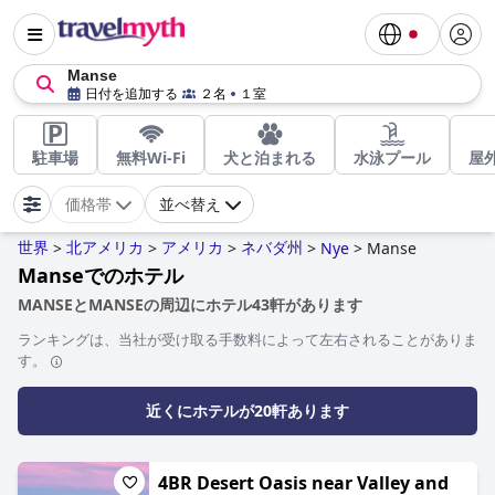
Manse
日付を追加する
２名
１室
駐車場
無料Wi-Fi
犬と泊まれる
水泳プール
屋
価格帯
並べ替え
世界
北アメリカ
アメリカ
ネバダ州
>
>
>
>
Nye
>
Manse
Manseでのホテル
MANSEとMANSEの周辺にホテル43軒があります
ランキングは、当社が受け取る手数料によって左右されることがありま
す。
近くにホテルが20軒あります
4BR Desert Oasis near Valley and