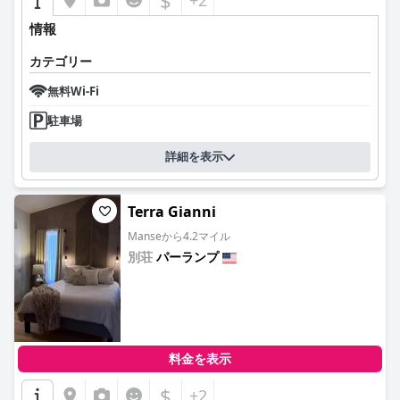
$
+2
情報
カテゴリー
無料Wi-Fi
駐車場
詳細を表示
Terra Gianni
Manseから4.2マイル
別荘
パーランプ
0.0
料金を表示
$
+2