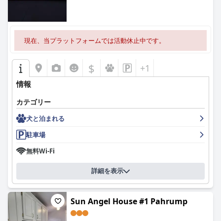
いますが、何人かのゲストは硬さとサポートの問題に気づいてい
ます。
アクセシビリティ機能は称賛に値し、効率的なチェックインプロ
現在、当プラットフォームでは活動休止中です。
セス、障害者対応の場所を含む十分な駐車場、設備が整ったトイ
レがあります。高速道路の騒音や午後9時以降の限られたサービ
スなどの小さな欠点はあるものの、K7は信頼性が高くアクセスし
$
+1
やすい立ち寄り場所です。
情報
全体として、
K7 ベッド＆ブレックファースト (K7 Bed and
Breakfast)
は、キャビンのような客室と個人的なタッチで、ユニ
カテゴリー
ークで素朴な魅力を提供し、典型的なモーテルの宿泊施設とは一
線を画しています。フレンドリーな雰囲気、清潔さ、便利なロケ
犬と泊まれる
ーションは、デスバレーとその先の象徴的な風景を探索する旅行
者にとって、賞賛に値する選択肢となっています。
駐車場
無料Wi-Fi
詳細を表示
Sun Angel House #1 Pahrump