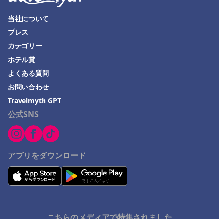
大洗町でのホテル
下田市でのホテル
当社について
プレス
岡崎市でのホテル
カテゴリー
飛騨市でのホテル
ホテル賞
茅ヶ崎市でのホテル
よくある質問
長浜市でのホテル
お問い合わせ
高千穂町でのホテル
Travelmyth GPT
公式SNS
延岡市でのホテル
鳴門市でのホテル
山口県でのホテル
アプリをダウンロード
高槻市でのホテル
大島でのホテル
津山市でのホテル
明石市でのホテル
こちらのメディアで特集されました