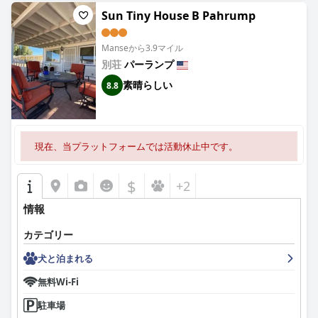
Sun Tiny House B Pahrump
Manseから3.9マイル
別荘
パーランプ
素晴らしい
8.8
現在、当プラットフォームでは活動休止中です。
$
+2
情報
カテゴリー
犬と泊まれる
無料Wi-Fi
駐車場