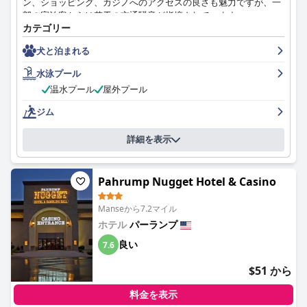
ン、ショッピング、カジノへのアクセスの良さも魅力ですが、一
部の宿泊客からは若干の交通騒音が指摘されています。
カテゴリー
ホテルの朝食は、種類、品質、豊富さで頻繁に称賛されており、
犬と泊まれる
特にパンケーキやシナモンロールが人気です。朝食スタッフが清
潔さを保ち、料理を迅速に補充する努力も、ポジティブな食事体
水泳プール
験に貢献しています。宿泊客は、本物の食器の使用と、用意され
温水プール
屋外プール
た袋に入れて持ち帰ることができる点に特に感謝しています。
ジム
ホテルの部屋は、広々としていて、非の打ちどころがないほど清
潔だと評されており、多くの部屋には快適な滞在に貢献する最新
詳細を表示
のアメニティとアップデートが施されています。快適なベッド、
上質なリネン、広々としたバスルーム、冷蔵庫などの便利な室内
アメニティが、快適な環境を作り出しています。部屋の清潔さと
Pahrump Nugget Hotel & Casino
セットアップに対する細部へのこだわりは、ホテルが高い水準の
清潔さと快適さを維持することへのコミットメントを強調してい
ます。
Manseから7.2マイル
ホテル
パーランプ
清潔さは部屋だけでなく、ホテル全体に及んでおり、宿泊客はプ
良い
7.6
ールやジムを含む共用エリアが完璧に清潔で手入れが行き届いて
いると高く評価しています。温水プールと屋外ホットタブのある
$51 から
プールエリアは、家族連れや夜に泳ぐ人に人気があり、快適で楽
しい体験を提供しています。ジムは小さいながらも設備が整って
料金を表示
おり、手入れが行き届いているため、フィットネス愛好家にとっ