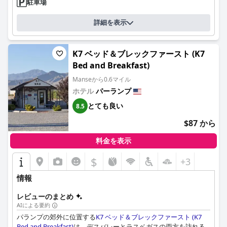
駐車場
詳細を表示
K7 ベッド＆ブレックファースト (K7
Bed and Breakfast)
Manseから0.6マイル
ホテル
パーランプ
とても良い
8.5
$87 から
料金を表示
$
+3
情報
レビューのまとめ
AIによる要約
パランプの郊外に位置する
K7 ベッド＆ブレックファースト (K7
Bed and Breakfast)
は、デスバレーとラスベガスの両方を訪れる