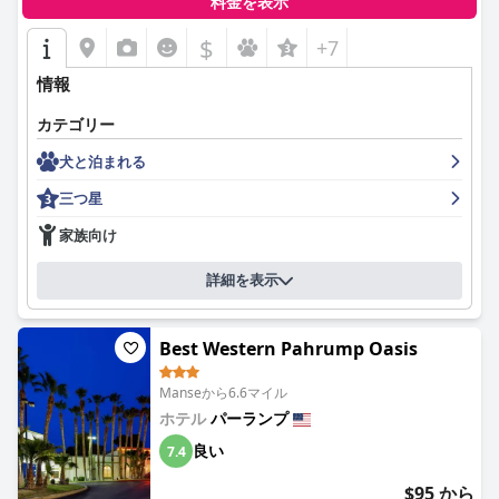
料金を表示
$
+7
情報
カテゴリー
犬と泊まれる
三つ星
家族向け
詳細を表示
Best Western Pahrump Oasis
Manseから6.6マイル
ホテル
パーランプ
良い
7.4
$95 から