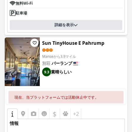
無料Wi-Fi
駐車場
詳細を表示
Sun TinyHouse E Pahrump
Manseから3.9マイル
別荘
パーランプ
素晴らしい
9.3
現在、当プラットフォームでは活動休止中です。
$
+2
情報