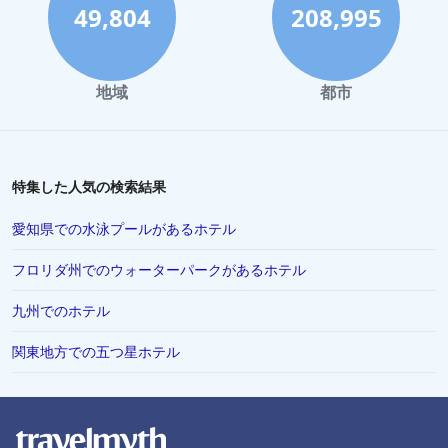
日光市でのホテル
49,804
208,995
帯広市でのホテル
別府市でのホテル
地域
都市
宮崎市でのホテル
Kichijojiでのホテル
富良野市でのホテル
特集した人気の検索結果
福井県でのホテル
愛知県での水泳プールがあるホテル
ニセコ町でのホテル
フロリダ州でのウォーターパークがあるホテル
Hanedaでのホテル
九州でのホテル
八丈町でのホテル
滋賀県でのホテル
関東地方での五つ星ホテル
Sakaeでのホテル
山中湖村でのホテル