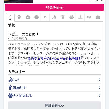
料金を表示
$
情報
レビューのまとめ
AIによる要約
ベストウエスタン パランプ オアシスは、様々な点で良い評価を
得ており、旅行者にとって高く評価されている選択肢となってい
ます。デスバレーとラスベガスの間の絶好のロケーションは、自
然愛好家やロードトリップをする人々に魅力的で、近くのレスト
全カテゴリーのレビューまとめを読む
ラン、ショップ、および不可欠なアメニティへの便利なアクセス
は、全体的な滞在体験を向上させます。このエリアの静けさと戦
カテゴリー
略的な配置が組み合わさり、探索のための理想的な拠点となって
います。
スパ
ホテルでの朝食は、その種類と質が頻繁に賞賛されており、温か
家族向け
い料理と作りたてのワッフルのセレクションで、アメリカ人の好
みに良く応えています。建設工事による多少の騒音があるにもか
犬と泊まれる
かわらず、朝食サービスは、気配りのあるフレンドリーなスタッ
フによって支えられ、依然としてハイライトとなっています。
詳細を表示