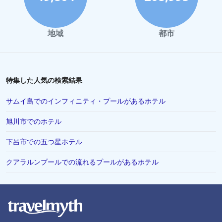
成田市でのホテル
九州でのホテル
地域
都市
郡山市でのホテル
長岡市でのホテル
鬼怒川温泉でのホテル
特集した人気の検索結果
横須賀市でのホテル
サムイ島でのインフィニティ・プールがあるホテル
八戸市でのホテル
旭川市でのホテル
会津若松市でのホテル
下呂市での五つ星ホテル
柏市でのホテル
所沢市でのホテル
クアラルンプールでの流れるプールがあるホテル
船橋市でのホテル
定山渓でのホテル
久米島町でのホテル