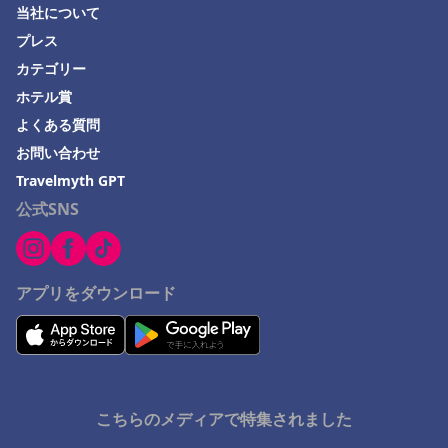
Nakanishiでのホテル
当社について
プレス
立山町でのホテル
カテゴリー
気仙沼市でのホテル
ホテル賞
指宿市でのホテル
よくある質問
美瑛町でのホテル
お問い合わせ
群馬県でのホテル
Travelmyth GPT
公式SNS
飯能市でのホテル
岩国市でのホテル
島原市でのホテル
アプリをダウンロード
酒田市でのホテル
輪島市でのホテル
高知県でのホテル
ハギでのホテル
こちらのメディアで特集されました