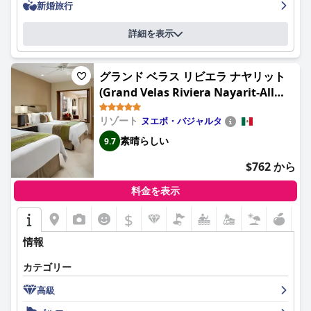
ストランでの素晴らしいランチは広く賞賛されました。一部のゲ
新婚旅行
ストはディナー体験に一貫性がないと感じましたが、メニューの
変更とゲスト向けの多様なテーマナイトは肯定的なフィードバッ
詳細を表示
クを受けています。ベッドに関するいくつかの問題や、一部の従
業員による小さな後退がありましたが、
サンセット プラザ ビー
チ リゾート ＆ スパ (Sunset Plaza Beach Resort Puerto Vallarta
グランド ベラス リビエラ ナヤリット
All Inclusive)
は、素晴らしいオールインクルーシブ体験を保証す
(Grand Velas Riviera Nayarit-All
る、強くお勧めのリゾートです。
Inclusive)
リゾート
ヌエボ・バジャルタ
素晴らしい
9.7
$762 から
料金を表示
$
情報
カテゴリー
高級