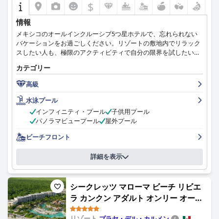
$
情報
メキシコのオールインクルーシブ5つ星ホテルで、忘れられない
バケーションをお過ごしください。リゾートの敷地内でリラック
スしたい人も、極限のアクティビティで自分の限界を試したい人
も、グランド・ベラス・ロス・カボスはすべての人のニーズを満
カテゴリー
たす場所です。ホテルが企画するピクニック、海でのブランチ、
夜空の観察、シュノーケリング、バハ地域を探索するオフロー
高級
ド・アドベンチャーへの参加、たくさんのウォーター・アクティ
ビティを体験してください。
水泳プール
インフィニティ・プール
子供用プール
パノラマビュープール
屋外プール
ビーチフロント
詳細を表示
シークレッツ マローマ ビーチ リビエ
ラ カンクン アダルト オンリー オール
インクルーシブ (Secrets Maroma
リゾート
プラヤ・デル・カルメン