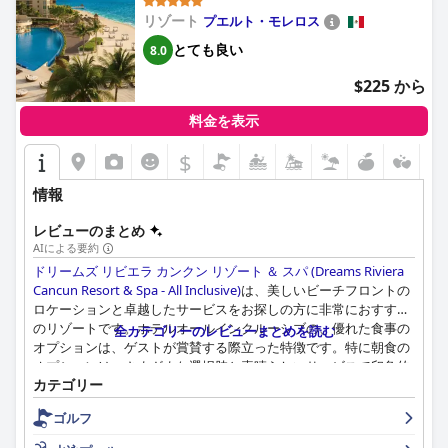
Resort & Spa - All Inclusive)
リゾート
プエルト・モレロス
とても良い
8.0
$225 から
料金を表示
$
情報
レビューのまとめ
AIによる要約
ドリームズ リビエラ カンクン リゾート ＆ スパ (Dreams Riviera
Cancun Resort & Spa - All Inclusive)
は、美しいビーチフロントの
ロケーションと卓越したサービスをお探しの方に非常におすすめ
のリゾートです。ホテルオールインクルーシブの、優れた食事の
全カテゴリーのレビューまとめを読む
オプションは、ゲストが賞賛する際立った特徴です。特に朝食の
オプションは、さまざまな選択肢と素晴らしいサービスで印象的
カテゴリー
です。客室は広々として快適で、プライベートプランジプール付
きの客室もあり、贅沢な体験を提供します。ホテルの清潔さも特
ゴルフ
筆に値します。スタッフは素晴らしく、ゲストは彼らの丁寧でフ
レンドリーなサービスを一貫して賞賛しています。スパ体験は素