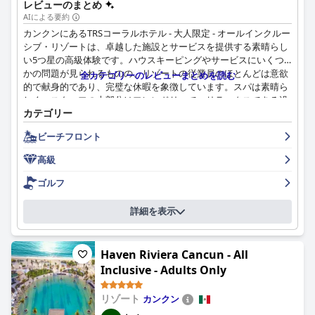
レビューのまとめ
AIによる要約
カンクンにあるTRSコーラルホテル - 大人限定 - オールインクルー
シブ・リゾートは、卓越した施設とサービスを提供する素晴らし
い5つ星の高級体験です。ハウスキーピングやサービスにいくつ
かの問題が見られるものの、リゾートの従業員のほとんどは意欲
全カテゴリーのレビューまとめを読む
的で献身的であり、完璧な休暇を象徴しています。スパは素晴ら
しく、スタッフの大部分はフレンドリーで、リラックスできる没
カテゴリー
入感のある体験をゲストに提供しています。一部のゲストは高価
格に見合う価値がないと感じましたが、このリゾートは依然とし
ビーチフロント
て美しく卓越した、素晴らしいカンクンのオールインクルーシブ
体験です。
高級
ゴルフ
詳細を表示
Haven Riviera Cancun - All
Inclusive - Adults Only
リゾート
カンクン