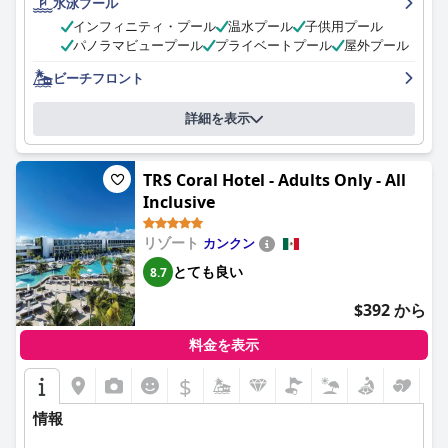
水泳プール
晴らしく、ぜひ訪れる価値があります。家族連れには、子供向け
インフィニティ・プール
温水プール
子供用プール
の多くのアクティビティが用意されています。レストランの選択
パノラマビュープール
プライベートプール
屋外プール
肢が限られている、ビーチの海藻、または時代遅れの部屋など、
特定の側面に関する否定的なコメントもありましたが、これらは
ビーチフロント
少数であり、全体的な肯定的な経験を損なうものではありません
でした。カンクンで5つ星のリゾートをお探しの方にとって、
ド
詳細を表示
リームズ リビエラ カンクン リゾート ＆ スパ (Dreams Riviera
Cancun Resort & Spa - All Inclusive)
は、格別な休暇スポットを提
供します。
TRS Coral Hotel - Adults Only - All
Inclusive
リゾート
カンクン
とても良い
8.7
$392 から
料金を表示
$
情報