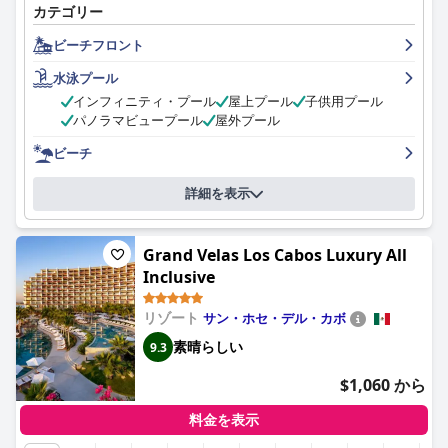
カテゴリー
と敷地は素晴らしいです。さらに、ホテルにはプライベートビー
チがあり、ゲストは静かで平和で、くつろぐのに最適だと評して
ビーチフロント
います。部屋は時に殺風景で、騒音の問題がある部屋もあります
が、ゲストはジャシタ・ホテルを素晴らしく豪華な5つ星体験と
水泳プール
考えています。カスタマイズされたサービスと細部へのこだわり
インフィニティ・プール
屋上プール
子供用プール
で、完璧なロマンチックな隠れ家となり、必見の目的地です。
パノラマビュープール
屋外プール
ビーチ
詳細を表示
Grand Velas Los Cabos Luxury All
Inclusive
リゾート
サン・ホセ・デル・カボ
素晴らしい
9.3
$1,060 から
料金を表示