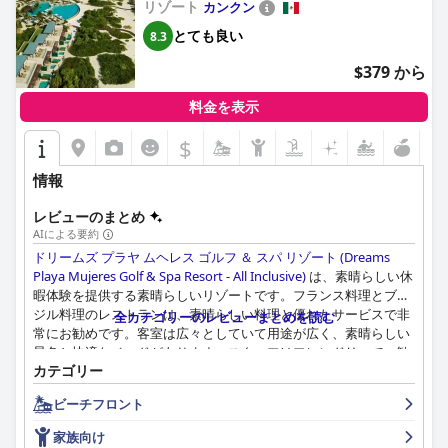
リゾート
カンクン
Inclusive)
とても良い
8.3
$379 から
料金を表示
$
情報
レビューのまとめ
AIによる要約
ドリームズ プラヤ ムヘレス ゴルフ ＆ スパ リゾート (Dreams
Playa Mujeres Golf & Spa Resort - All Inclusive)
は、素晴らしい休
暇体験を提供する素晴らしいリゾートです。フランス料理とブラ
ジル料理のレストランは、素晴らしい料理と優れたサービスで非
全カテゴリーのレビューまとめを読む
常にお勧めです。客室は広々としていて用途が広く、素晴らしい
景色と快適なベッドがあります。スタッフはフレンドリーで、歓
カテゴリー
迎的で素晴らしく、全体を通して優れたサービスを提供していま
す。素敵なプールは、スライドやカバナなどの複数の機能を備え
ビーチフロント
たハイライトです。汚れている場所についての苦情が時折ありま
したが、全体的に、リゾートは清潔で美しいです。卓越したルー
家族向け
ムサービスと親切なスタッフにより、ゲストはこのリゾートでリ