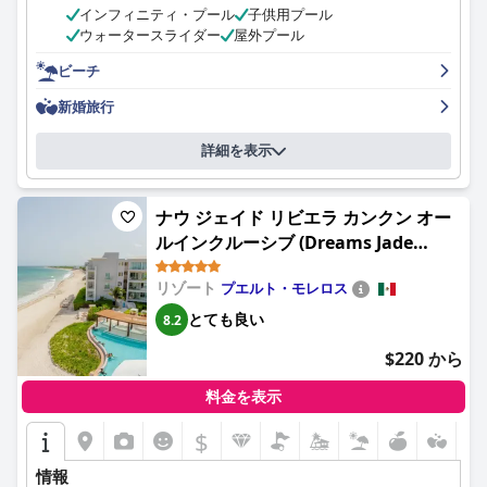
インフィニティ・プール
子供用プール
しいですが、サンラウンジャーは限られている場合があります。
ウォータースライダー
屋外プール
ビーチフロントは素晴らしく、手入れが行き届いています。ナイ
トライフのオプションも充実しており、毎晩のショーが目玉とな
ビーチ
っています。お客様は、様々な種類の食べ物や飲み物が用意され
ているオールインクルーシブの体験に感銘を受けています。全体
新婚旅行
として、
ハード ロック ホテル カンクン オール インクルーシブ
(Hard Rock Hotel Cancun - All Inclusive)
は、多くのお客様が格別
詳細を表示
だと表現する、素晴らしい休暇体験を提供しています。
ナウ ジェイド リビエラ カンクン オー
ルインクルーシブ (Dreams Jade
Resort & Spa - All Inclusive)
リゾート
プエルト・モレロス
とても良い
8.2
$220 から
料金を表示
$
情報