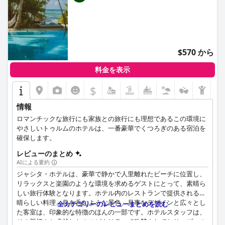
$570 から
料金を表示
$
情報
ロマンチックな旅行にも家族との旅行にも理想であるこの環境に
やさしいトゥルムのホテルは、一番豪華でくつろぎのある宿泊を
確保します。
レビューのまとめ
AIによる要約
ジャシタ・ホテルは、豪華で静かで人里離れたビーチに位置し、
リラックスと楽園のような環境を求めるゲストにとって、素晴ら
しい旅行体験となります。ホテル内のレストランで提供される素
晴らしい料理、息を呑むような景色、見事なデザインと広々とし
全カテゴリーのレビューまとめを読む
た客室は、印象的な特徴のほんの一部です。ホテルスタッフは、
その親切さと卓越したホスピタリティで称賛されており、プール