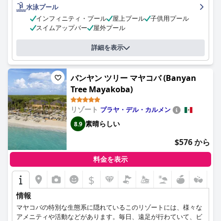
ーかつプロフェッショナルであり、非常に親しみやすい家族のよ
水泳プール
うな雰囲気を提供し、宿泊者はきっと感謝するでしょう。プール
インフィニティ・プール
屋上プール
子供用プール
エリアは洗練されたモダンなデザインで、ビーチは美しく、幅広
スイムアップバー
屋外プール
く、何マイルも続くクリスタルクリアな海水が特徴です。全体と
して、フェアモント マヤコバは世界のトップホテルであり、家族
詳細を表示
連れやカップルに贅沢で素晴らしい体験を提供します。
バンヤン ツリー マヤコバ (Banyan
Tree Mayakoba)
リゾート
プラヤ・デル・カルメン
素晴らしい
8.9
$576 から
料金を表示
$
情報
マヤコバの特別な生態系に隠れているこのリゾートには、様々な
アメニティや活動などがあります。毎日、遠足が行わていて、ビ