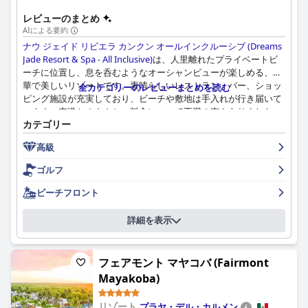
レビューのまとめ
AIによる要約
ナウ ジェイド リビエラ カンクン オールインクルーシブ (Dreams
Jade Resort & Spa - All Inclusive)
は、人里離れたプライベートビ
ーチに位置し、息を呑むようなオーシャンビューが楽しめる、豪
華で美しいリゾートです。素晴らしいレストラン、バー、ショッ
全カテゴリーのレビューまとめを読む
ピング施設が充実しており、ビーチや敷地は手入れが行き届いて
います。空港とのタクシー料金について不満の声もありました
カテゴリー
が、リゾートは平和で贅沢な休暇を過ごすのに最適な場所です。
朝食の評価は分かれていますが、いくつかの例外を除き、料理の
高級
質は良好です。ダイニングオプションについても賛否両論ありま
すが、ほとんどのゲストはレストランの料理を美味しいと感じ、
ゴルフ
頻繁に変わるメニューを楽しんでいました。客室は広々としてい
てエレガントで、バスルームも素晴らしいですが、一部の客室は
ビーチフロント
古く、改装が必要でした。スタッフは、プロ意識、勤勉さ、歓迎
的な態度で、非常に高い評価を受けています。スパサービスは素
詳細を表示
晴らしく、プールエリアも手入れが行き届いていて快適です。ビ
ーチの状態は理想的とは言えないかもしれませんが、ロケーショ
ンと施設の配置は依然として大きな魅力です。ホテルは、あらゆ
フェアモント マヤコバ (Fairmont
る年齢層に適した設備と、子供たちが遊べる様々なエリアを備え
Mayakoba)
ており、家族が充実した時間を過ごすのに最適な場所です。全体
として、
ナウ ジェイド リビエラ カンクン オールインクルーシブ
リゾート
プラヤ・デル・カルメン
(Dreams Jade Resort & Spa - All Inclusive)
は、ほとんどのゲスト