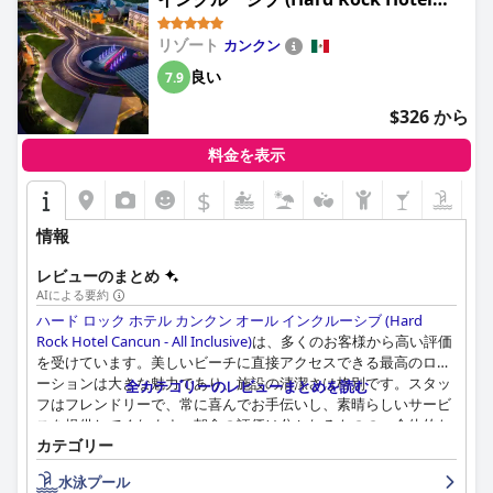
Cancun - All Inclusive)
リゾート
カンクン
良い
7.9
$326 から
料金を表示
$
情報
レビューのまとめ
AIによる要約
ハード ロック ホテル カンクン オール インクルーシブ (Hard
Rock Hotel Cancun - All Inclusive)
は、多くのお客様から高い評価
を受けています。美しいビーチに直接アクセスできる最高のロケ
ーションは大きな魅力であり、施設の清潔さは格別です。スタッ
全カテゴリーのレビューまとめを読む
フはフレンドリーで、常に喜んでお手伝いし、素晴らしいサービ
スを提供してくれます。朝食の評価は分かれるものの、全体的な
カテゴリー
食事の経験は良好で、食事の選択肢も豊富です。快適なベッドと
広々とした客室は滞在のリフレッシュできる点ですが、いくつか
水泳プール
の軽微なメンテナンスの問題もあります。プールエリアは素晴ら