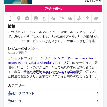
$211 から
料金を表示
$
情報
このプエルト・バジャルタのリゾートはオールインクルーシブ
で、海のすぐそばにあります。3つの屋外プール、3つの館内レス
トラン、フルサービススパがあります。このホテルはお子様連れ
に最適で、ゲームルーム、ウェーディングプール、遊び場などが
レビューのまとめ
あります。
AIによる要約
サンセット プラザ ビーチ リゾート ＆ スパ (Sunset Plaza Beach
Resort Puerto Vallarta All Inclusive)
は、絶好のロケーション、素
晴らしいビーチへのアクセス、そして絶景を求める旅行者にとっ
て、非常に優れた選択肢です。ホテルは、非常に清潔で広々とし
全カテゴリーのレビューまとめを読む
た快適な客室を誇り、豪華なアメニティと息をのむようなオーシ
ャンビューを提供しています。スタッフは、その卓越したサービ
カテゴリー
ス、助けようとする姿勢、そして細部へのこだわりで高く評価さ
れています。プール施設とビーチのロケーションは、大人のみの
ビーチフロント
プール、ホットタブ、息をのむようなオーシャンビュー、そして
素晴らしいオールインクルーシブパッケージで非常に高く評価さ
ビーチ
れています。メインレストランのテーマメニューと、Miradorレ