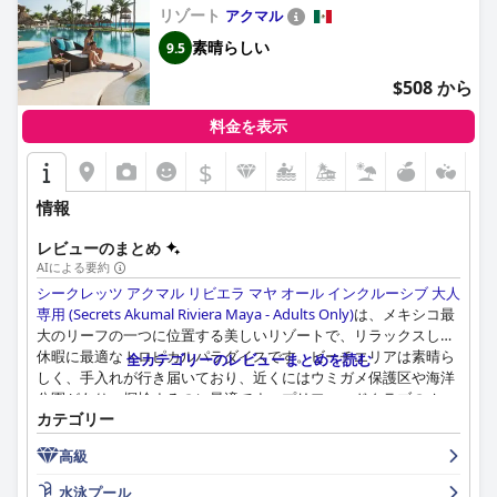
リゾート
アクマル
Adults Only)
素晴らしい
9.5
$508 から
料金を表示
$
情報
レビューのまとめ
AIによる要約
シークレッツ アクマル リビエラ マヤ オール インクルーシブ 大人
専用 (Secrets Akumal Riviera Maya - Adults Only)
は、メキシコ最
大のリーフの一つに位置する美しいリゾートで、リラックスした
休暇に最適なトロピカルパラダイスです。ビーチエリアは素晴ら
全カテゴリーのレビューまとめを読む
しく、手入れが行き届いており、近くにはウミガメ保護区や海洋
公園があり、探検するのに最適です。プリファードクラブのオー
カテゴリー
シャンビューの部屋からは、息をのむような海の景色を眺めるこ
とができ、典型的なビーチでの休暇を過ごすことができます。朝
高級
食は新鮮でおいしいオプションがあり、本当に素晴らしいです。
食事の経験については賛否両論ありますが、ほとんどのゲストは
水泳プール