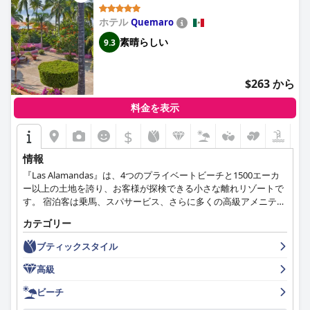
ホテル
Quemaro
素晴らしい
9.3
$263 から
料金を表示
$
情報
『Las Alamandas』は、4つのプライベートビーチと1500エーカ
ー以上の土地を誇り、お客様が探検できる小さな離れリゾートで
す。 宿泊客は乗馬、スパサービス、さらに多くの高級アメニティ
を楽しむことができます。
カテゴリー
ブティックスタイル
高級
ビーチ