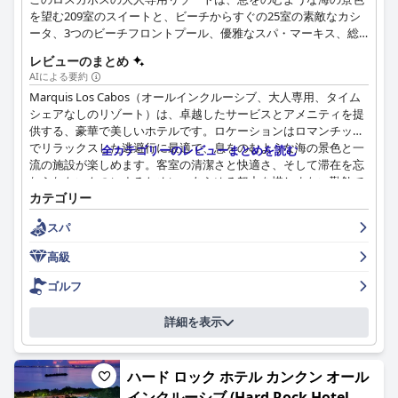
を望む209室のスイートと、ビーチからすぐの25室の素敵なカシ
ータ、3つのビーチフロントプール、優雅なスパ・マーキス、総
料理長クラウディオ・ホッターの作る5種類の多彩なダイニング
レビューのまとめ
を擁しています。マーキス・ロス・カボスは観光回廊の理想的な
AIによる要約
位置にあり、カボ・サン・ルーカスのエキサイティングなナイト
Marquis Los Cabos（オールインクルーシブ、大人専用、タイム
ライフ、パルミラ、チレノ、サンタマリアの泳げる海、素晴らし
シェアなしのリゾート）は、卓越したサービスとアメニティを提
いレストランやアートギャラリーのある美しいサンホセデルカボ
供する、豪華で美しいホテルです。ロケーションはロマンチック
の町に素早くアクセスすることができます。
でリラックスした逃避行に最適で、息をのむような海の景色と一
全カテゴリーのレビューまとめを読む
流の施設が楽しめます。客室の清潔さと快適さ、そして滞在を忘
れられないものにするために、あらゆる努力を惜しまない勤勉で
カテゴリー
フレンドリーなスタッフが絶賛されています。朝食と夕食は素晴
らしく、あらゆる味覚を満足させる幅広いダイニングオプション
スパ
が用意されています。プール施設は素晴らしく、行き届いたスタ
ッフと海の素晴らしい景色を眺めることができます。ビーチは遊
高級
泳には適していませんが、写真撮影に最適な絵のように美しい背
景を提供します。全体として、Marquis Los Cabosは、大人のた
ゴルフ
めに特別に設計された静かな環境の中で、くつろぎ、リラックス
し、楽しむのに最適な場所です。
詳細を表示
ハード ロック ホテル カンクン オール
インクルーシブ (Hard Rock Hotel