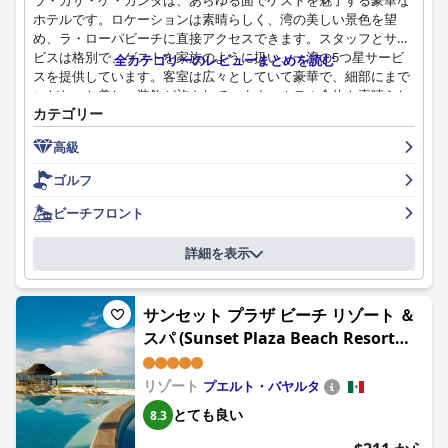
ラ・カサ・ケ・カンタは、あらゆる面でゲストを魅了する豪華な
ホテルです。ロケーションは素晴らしく、湾の美しい景色を望
め、ラ・ローパビーチに直接アクセスできます。スタッフとサー
ビスは格別で、ゲストを家族のように扱い、一流の5つ星サービ
全カテゴリーのレビューまとめを読む
スを提供しています。客室は広々としていて豪華で、細部にまで
こだわった美しい装飾が施されています。ホテル全体も素晴らし
カテゴリー
く、湾の息をのむような景色を誇る2つのプールエリアがありま
す。雰囲気は美しく、絵のように美しく、穏やかで素敵で、休暇
高級
を素晴らしく平和なものにします。全体として、ラ・カサ・ケ・
カンタは、卓越した料理、息をのむような景色、そして豪華な体
ゴルフ
験を求める人にとって、完璧な滞在先です。
ビーチフロント
詳細を表示
サンセット プラザ ビーチ リゾート ＆
スパ (Sunset Plaza Beach Resort
Puerto Vallarta All Inclusive)
リゾート
プエルト・バヤルタ
とても良い
8.3