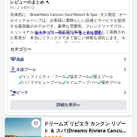
レビューのまとめ
AIによる要約
全体的に、Breathless Cancun Soul Resort & Spa - 大人限定 - オー
ルインクルーシブは、お客様に素晴らしい設備とサービスを提供
する最高級のホテルです。豪華な雰囲気、フレンドリーでプロフ
ェッショナルなスタッフ、高品質の食事、そして美しく装飾され
全カテゴリーのレビューまとめを読む
た客室が、本当にリラックスできて楽しい休暇を演出します。ホ
テルのレストランはすべて5つ星と評価されており、プール近く
カテゴリー
のピザ屋は食通には必見です。このホテルは、この地域の他のホ
テルよりも値段が高いかもしれませんが、5つ星の滞在にはそれ
高級
だけの価値があります。ホテルゾーンで最高級のオールインクル
ーシブリゾートをお探しの方は、Breathless Cancun Soul Resort
水泳プール
& Spaをぜひご検討ください。
インフィニティ・プール
温水プール
屋上プール
パノラマビュープール
スイムアップバー
屋外プール
ビーチ
詳細を表示
ドリームズ リビエラ カンクン リゾー
ト ＆ スパ (Dreams Riviera Cancun