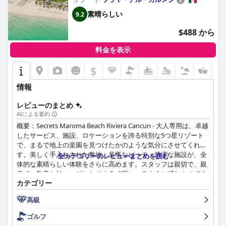
Beach Riviera Cancun - Adults
only)
素晴らしい
9.2
$488 から
料金を表示
$
情報
レビューのまとめ
AIによる要約
概要：Secrets Maroma Beach Riviera Cancun - 大人専用は、卓越
したサービス、施設、ロケーションを誇る特別な5つ星リゾート
で、まるで地上の楽園を見つけたかのような気分にさせてくれま
す。美しく手入れされた敷地、見事なビーチ、清潔な施設が、全
全カテゴリーのレビューまとめを読む
体的な素晴らしい体験をさらに高めます。スタッフは親切で、親
身で、敬意を払い、ゲストがまるで家にいるように感じさせてく
カテゴリー
れます。レストランや食事について懸念を表明する人もいます
が、全体的な体験がそれを補ってくれます。忘れられない休暇を
高級
お探しなら、Secrets Maroma Beach Riviera Cancunは非常にお
すすめです。
ゴルフ