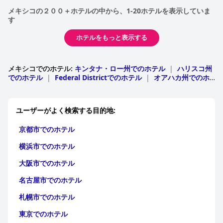
メキシコの２００＋ホテルの中から、1-20ホテルを表示していま
す
ホテルをもっと表示する
メキシコでのホテル
:
キンタナ・ロー州でのホテル
|
ハリスコ州
でのホテル
|
Federal Districtでのホテル
|
オアハカ州でのホ
テル
|
バハ・カリフォルニア·スル州でのホテル
|
ユカタン州で
のホテル
|
Nayaritでのホテル
|
Sinaloaでのホテル
|
ゲレー
ロ州でのホテル
|
Sonoraでのホテル
|
バハ・カリフォルニア
ユーザーがよく検索する目的地:
州でのホテル
|
グアナフアト州でのホテル
|
プエブラ・デ・サ
ラゴサでのホテル
|
モレロス州でのホテル
|
ベラクルス州での
京都市でのホテル
ホテル
|
ケレタロ州でのホテル
|
メキシコでのホテ
ル
|
Nuevo Leonでのホテル
|
チアパス州でのホテル
|
ミチ
横浜市でのホテル
ョアカン州でのホテル
|
Chihuahuaでのホテル
|
サン・ルイ
ス・ポトシ州でのホテル
|
Hidalgoでのホテル
|
コアウイラ州
大阪市でのホテル
でのホテル
|
カンペチェ州でのホテル
|
Colimaでのホテル
|
サカテカス州でのホテル
|
Tamaulipasでのホテル
|
アグアス
名古屋市でのホテル
カリエンテスでのホテル
|
タバスコ州でのホテル
|
Tlaxcalaで
のホテル
|
ドゥランゴでのホテル
|
アリゾナ州でのホテル
札幌市でのホテル
東京でのホテル