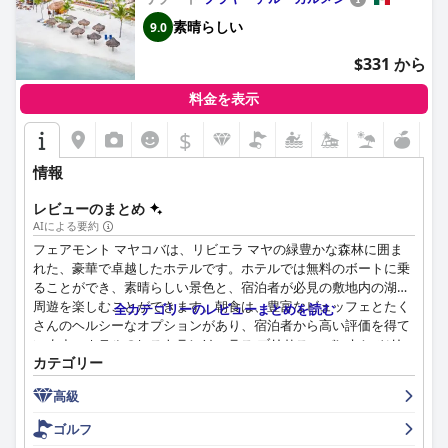
が素晴らしいと評価しており、休暇を過ごすのに最適な場所のよ
素晴らしい
9.0
うです。
$331 から
料金を表示
$
情報
レビューのまとめ
AIによる要約
フェアモント マヤコバは、リビエラ マヤの緑豊かな森林に囲ま
れた、豪華で卓越したホテルです。ホテルでは無料のボートに乗
ることができ、素晴らしい景色と、宿泊者が必見の敷地内の湖の
周遊を楽しむことができます。朝食は、豊富なビュッフェとたく
全カテゴリーのレビューまとめを読む
さんのヘルシーなオプションがあり、宿泊者から高い評価を得て
います。ホテルのレストランは、ラス ブリサス、バンヤン ツリ
カテゴリー
ーのチェロ、ローズウッドのプンタ ボニータなどの料理が高く評
価されており、宿泊者から絶賛されています。客室は快適で設備
高級
も充実しており、毎日の清掃サービスで快適な滞在を保証しま
す。ホテルは、その非の打ちどころのない清潔さと衛生管理への
ゴルフ
取り組みで宿泊者を魅了します。スタッフは、親切でフレンドリ