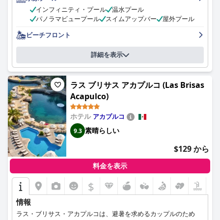
様々なレストランで素晴らしい食事を楽しんでいます。客室は
インフィニティ・プール
温水プール
広々としていて素敵で、快適なベッドが備わっており、贅沢な滞
パノラマビュープール
スイムアップバー
屋外プール
在ができます。リゾート全体で清潔さは抜群で、一流のおもてな
しと衛生対策が実施されています。スタッフは信じられないほど
ビーチフロント
フレンドリーで、礼儀正しく、親切で、プロフェッショナルであ
り、ゲストが特別な滞在をできるよう、常に努力しています。ス
詳細を表示
パは豪華でリラックスできる体験で、素晴らしいマッサージと静
かな雰囲気があります。プールとビーチは美しく、手入れが行き
届いており、レストランやバーのオプションも豊富です。リゾー
ラス ブリサス アカプルコ (Las Brisas
トは主にカップル向けで、ロマンチックな旅行や大人の友人との
Acapulco)
楽しい滞在に最適です。全体として、
シークレッツ アクマル リ
ビエラ マヤ オール インクルーシブ 大人専用 (Secrets Akumal
Riviera Maya - Adults Only)
は、まさに高級という名にふさわしい
ホテル
アカプルコ
コンセプトクラブであり、パラダイスでの忘れられない休暇を提
素晴らしい
9.3
供します。
$129 から
料金を表示
$
情報
ラス・ブリサス・アカプルコは、避暑を求めるカップルのため