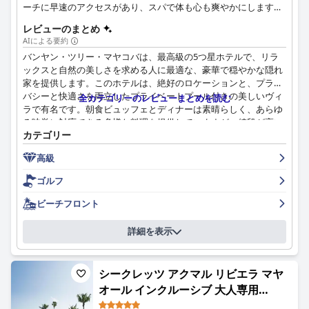
ーチに早速のアクセスがあり、スパで体も心も爽やかにしますの
で、一番楽しくてストレスなしの宿泊を過ごせます。
レビューのまとめ
AIによる要約
バンヤン・ツリー・マヤコバは、最高級の5つ星ホテルで、リラ
ックスと自然の美しさを求める人に最適な、豪華で穏やかな隠れ
家を提供します。このホテルは、絶好のロケーションと、プライ
バシーと快適さを両立したプライベートプール付きの美しいヴィ
全カテゴリーのレビューまとめを読む
ラで有名です。朝食ビュッフェとディナーは素晴らしく、あらゆ
る味覚に対応できる多様な料理を提供していますが、値段が高い
カテゴリー
と感じる人もいます。ホテルの清潔さは申し分なく、スタッフは
プロフェッショナルでフレンドリーで、すべてのゲストのニーズ
高級
に気を配っています。ビーチクラブと、手入れの行き届いたビー
チと海辺のプール、そしてプライベートヴィラのプールは、ゲス
ゴルフ
トがくつろいでリラックスできる究極の空間を提供します。客室
のWi-Fiや自転車の選択肢が時代遅れだと感じるゲストもいます
ビーチフロント
が、全体的な体験は素晴らしく、サービスは真に5つ星です。楽
園での豪華で忘れられない休日をお探しの方には、バンヤン・ツ
詳細を表示
リー・マヤコバが究極の選択肢です。
シークレッツ アクマル リビエラ マヤ
オール インクルーシブ 大人専用
(Secrets Akumal Riviera Maya -