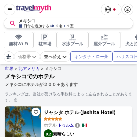
メキシコ
日付を追加する
２名
１室
無料Wi-Fi
駐車場
水泳プール
屋外プール
犬と
キンタナ・ロー州
ハリスコ
価格帯
並べ替え
世界
北アメリカ
メキシコ
>
>
メキシコでのホテル
メキシコにホテルが２００＋あります
ランキングは、当社が受け取る手数料によって左右されることがありま
す。
ジャシタ ホテル (Jashita Hotel)
ホテル
トゥルム
素晴らしい
9.2