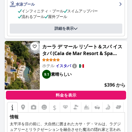
水泳プール
インフィニティ・プール
スイムアップバー
流れるプール
屋外プール
詳細を表示
カーラ デ マール リゾート＆スパ イス
タパ (Cala de Mar Resort & Spa
Ixtapa)
ホテル
イスタパ
素晴らしい
9.1
$396 から
料金を表示
$
情報
太平洋を目の前に、大自然に囲まれたカサ・デ・マルは、ラグジ
ュアリーとリラクゼーションを融合させた魔法の隠れ家と言われ