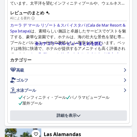
ています。太平洋を望むインフィニティプールや、ウェルネス技
術を堪能できるラグジュアリースパなど、景観とリゾートの両方
レビューのまとめ
に惚れ惚れする5つ星ホテルです。
AIによる要約
カーラ デ マール リゾート＆スパ イスタパ (Cala de Mar Resort &
Spa Ixtapa)
は、素晴らしい施設と卓越したサービスでゲストを魅
了する、豪華な楽園です。ホテルは、海の壮大な景色を望む専用
プールとバルコニー付きの素晴らしい客室を誇っています。ベッ
全カテゴリーのレビューまとめを読む
ドは格別に快適で、ホテルが提供するアメニティも高く評価され
ています。
カーラ デ マール リゾート＆スパ イスタパ (Cala de
カテゴリー
Mar Resort & Spa Ixtapa)
での食事は、美味しい食事を楽しみ、
忘れられない思い出を作る機会をたくさん提供します。卓越した
高級
スタッフは、最高のサービスを提供し、ゲストにとってこれまで
で最高の旅行の一つとなっています。ホテルは、あらゆるリクエ
ゴルフ
ストに応え、可能な限り最高のサービスを提供することに誇りを
持っています。スタッフの親切さと温かさが、このリゾートでの
水泳プール
思い出に残る滞在を演出します。全体として、ゲストは
カーラ デ
インフィニティ・プール
パノラマビュープール
マール リゾート＆スパ イスタパ (Cala de Mar Resort & Spa
屋外プール
Ixtapa)
が単に最高で、格別で、素晴らしい選択肢であると絶賛し
ています。
詳細を表示
Las Alamandas