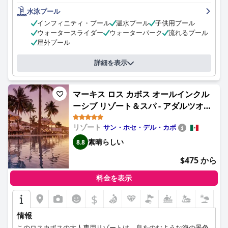
ラックスした滞在を楽しむことができます。
水泳プール
インフィニティ・プール
温水プール
子供用プール
ウォータースライダー
ウォーターパーク
流れるプール
屋外プール
詳細を表示
マーキス ロス カボス オールインクル
ーシブ リゾート＆スパ - アダルツオン
リー (Marquis Los Cabos, an All -
リゾート
サン・ホセ・デル・カボ
Inclusive, Adults - Only & No
Timeshare Resort)
素晴らしい
8.8
$475 から
料金を表示
$
情報
このロスカボスの大人専用リゾートは、息をのむような海の景色