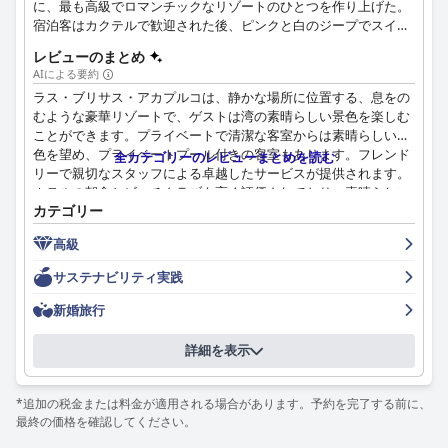
に、最も高級でロマンチックなリゾートのひとつを作り上げた。
宿泊客はカクテルで歓迎された後、ピンクと白のジープでスイー
トルームまで連れて行かれ、そこでアカプルコの素晴らしい景色
レビューのまとめ
を楽しむことができる。
AIによる要約
ラス・ブリサス・アカプルコは、静かな場所に位置する、息をの
むような豪華リゾートで、ゲストは湾の素晴らしい景色を楽しむ
ことができます。プライベートで清潔な客室からは素晴らしい景
色を望め、プライベートプール付きの客室もあります。フレンド
全カテゴリーのレビューまとめを読む
リーで親切なスタッフによる卓越したサービスが提供されます。
ホテルの朝食とビーチクラブも高く評価されており、素晴らしい
カテゴリー
料理と細部へのこだわりが称賛されています。さらに、ホテルの
屋外プールエリアも同様に印象的で、清潔な海水と淡水のオプシ
高級
ョン、そしてプライベートビーチがあります。ゲストは細部への
こだわりと卓越したサービスにより、最高の休暇体験を楽しんで
サステナビリティ実践
おり、ラス・ブリサス・アカプルコがお気に入りのホテルとなっ
ています。
新婚旅行
詳細を表示
*追加の税金または料金が適用される場合があります。予約を完了する前に、
最終の価格を確認してください。