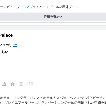
ラマビュープール
プライベートプール
屋外プール
詳細を表示
Palace
フコホリ
らしい
+10
的ホテル、フレグラ・パレス・ホテル＆スパは、ペフコホリ村とビーチ
み、ソレイユプールバーはリラクゼーションのための洗練された空間を