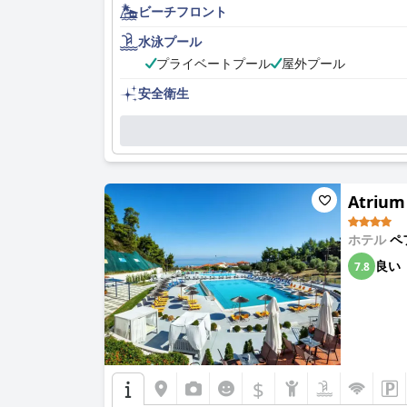
ビーチフロント
水泳プール
プライベートプール
屋外プール
安全衛生
Atrium
ホテル
ペ
良い
7.8
$