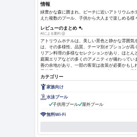
情報
緑豊かな森に囲まれ、ビーチに近いアトリウムホ
えた複数のプール、子供から大人まで楽しめる様
レビューのまとめ
AIによる要約
アトリウムホテルは、美しい景色と静かな雰囲気
は、その多様性、品質、テーマ別オプションが高
リアン料理の多様なセレクションがあり、ほとん
庭園エリアなどの多くのアメニティが備わっていま
善の余地があり、一部の客室は改装が必要かもし
子供用プールエリアでのアクティビティなど、家
カテゴリー
家族向け
水泳プール
子供用プール
屋外プール
無料Wi-Fi