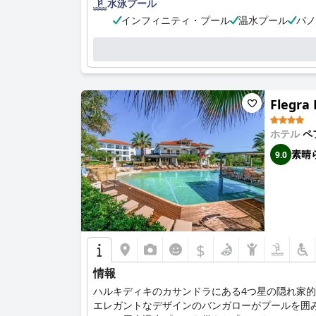
水泳プール
インフィニティ・プール
温水プール
パノ
Flegra 
ホテル
ペ
素晴
9.0
$
情報
ハルキディキのカサンドラにある4つ星の隠れ家
エレガントなデザインのバンガローがプールを囲