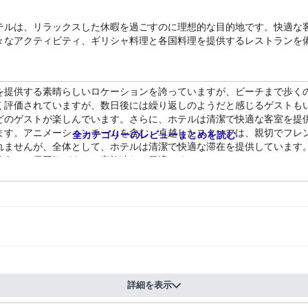
テルは、リラックスした休暇を過ごすのに理想的な目的地です。快適な
々なアクティビティ、ギリシャ料理と各国料理を提供するレストランを
を提供する素晴らしいロケーションを誇っていますが、ビーチまで歩く
く評価されていますが、数日後には繰り返しのようだと感じるゲストも
どのゲストが楽しんでいます。さらに、ホテルは清潔で快適な客室を提
す。アニメーションチームを含む、卓越したスタッフは、親切でフレン
全カテゴリーのレビューまとめを読む
れませんが、全体として、ホテルは清潔で快適な滞在を提供しています
族向けの雰囲気があり、家族連れに最適です。
詳細を表示