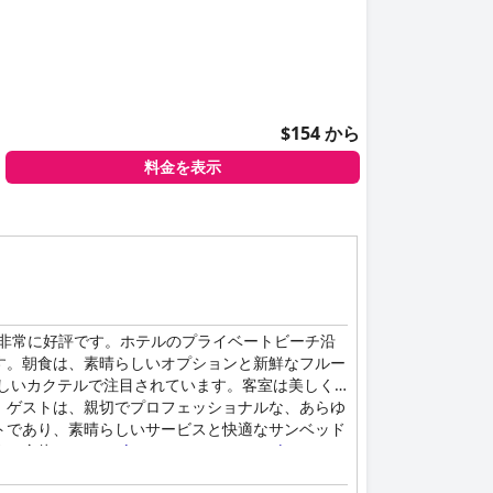
$154 から
料金を表示
非常に好評です。ホテルのプライベートビーチ沿
す。朝食は、素晴らしいオプションと新鮮なフルー
らしいカクテルで注目されています。客室は美しく
。ゲストは、親切でプロフェッショナルな、あらゆ
トであり、素晴らしいサービスと快適なサンベッド
す。全体として、
Blue Carpet Luxury Suites
での