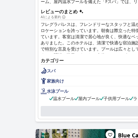
ーム、屋内温水プールを備えた「Fスパ」では、
ェレストラン「アンブロシア」や「ティタネス」
レビューのまとめ
AIによる要約
フレグラパレスは、フレンドリーなスタッフと温
ロケーションを誇っています。朝食は際立った特
ています。客室は清潔で居心地が良く、快適なベ
ありました。このホテルは、清潔で快適な宿泊施
で特別な言及を受けています。プールは広々とし
までの距離に注目しました。全体として、ゲスト
カテゴリー
スパ
家族向け
水泳プール
温水プール
屋内プール
子供用プール
ラ
Blue Ca