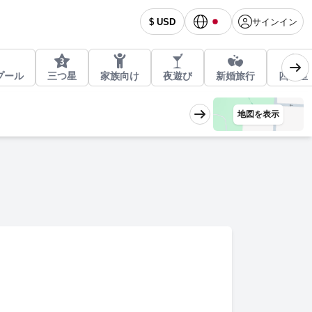
サインイン
$ USD
プール
三つ星
家族向け
夜遊び
新婚旅行
四つ星
地図を表示