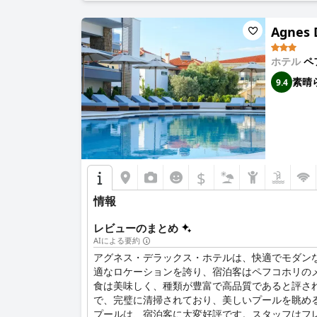
Agnes 
ホテル
ペ
素晴
9.4
$
情報
レビューのまとめ
AIによる要約
アグネス・デラックス・ホテルは、快適でモダン
適なロケーションを誇り、宿泊客はペフコホリの
食は美味しく、種類が豊富で高品質であると評さ
で、完璧に清掃されており、美しいプールを眺め
プールは、宿泊客に大変好評です。スタッフはフ