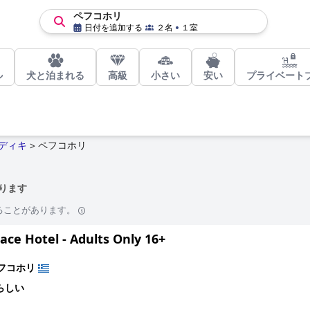
ペフコホリ
日付を追加する
２名
１室
ル
犬と泊まれる
高級
小さい
安い
プライベート
ディキ
ペフコホリ
>
ります
ることがあります。
lace Hotel - Adults Only 16+
フコホリ
らしい