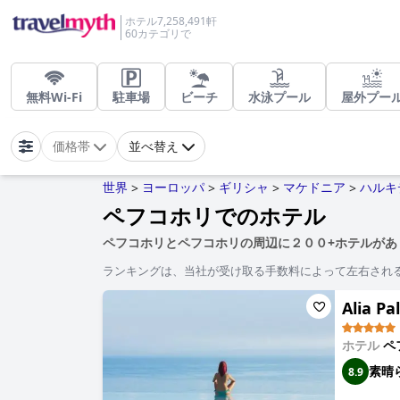
ホテル7,258,491軒
60カテゴリで
無料Wi-Fi
駐車場
ビーチ
水泳プール
屋外プー
価格帯
並べ替え
世界
ヨーロッパ
ギリシャ
マケドニア
ハルキ
>
>
>
>
ペフコホリでのホテル
ペフコホリとペフコホリの周辺に２００+ホテルがあ
ランキングは、当社が受け取る手数料によって左右され
Alia Pa
ホテル
ペ
素晴
8.9