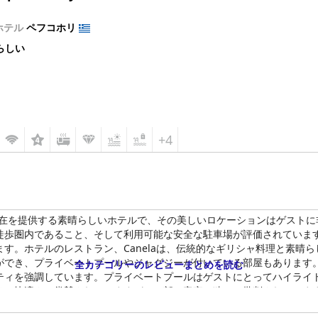
ホテル
ペフコホリ
らしい
+4
在を提供する素晴らしいホテルで、その美しいロケーションはゲストに
徒歩圏内であること、そして利用可能な安全な駐車場が評価されていま
す。ホテルのレストラン、Canelaは、伝統的なギリシャ料理と素晴
ができ、プライベートプールやジャグジーが付いている部屋もあります
全カテゴリーのレビューまとめを読む
ティを強調しています。プライベートプールはゲストにとってハイライ
その快適さで賞賛されていますが、一部の客室は狭いと批判されていま
さな欠点は、圧倒的に肯定的なレビューによって相殺されています。