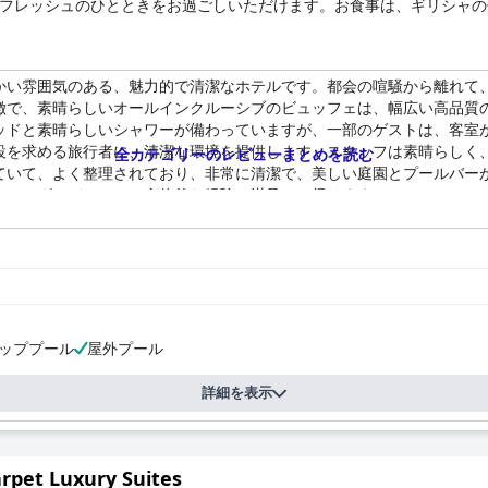
リフレッシュのひとときをお過ごしいただけます。お食事は、ギリシャ
、宿泊施設は、お客様の多様なニーズにお応えするために、さまざまな
かい雰囲気のある、魅力的で清潔なホテルです。都会の喧騒から離れて
徴で、素晴らしいオールインクルーシブのビュッフェは、幅広い高品質
ッドと素晴らしいシャワーが備わっていますが、一部のゲストは、客室
設を求める旅行者に、清潔な環境を提供します。スタッフは素晴らしく
全カテゴリーのレビューまとめを読む
ていて、よく整理されており、非常に清潔で、美しい庭園とプールバー
はフレグラパレスでの全体的な経験に満足して帰ります。
ッププール
屋外プール
詳細を表示
rpet Luxury Suites