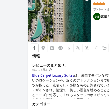
アパート
素晴
9.5
$
情報
レビューのまとめ
AIによる要約
Blue Carpet Luxury Suites
は、豪華でモダンな滞
いのロケーションや、近くのアトラクションまで
ツが揃った、素晴らしく多様なものと評されていま
デザインされ、清潔で、美しい景色を眺めること
るニーズに対応してくれるスタッフのホスピタリ
を備えた素晴らしいビーチも同様です。ベッドは
カテゴリー
ゲストの経験は非常に素晴らしく、いくつかの小