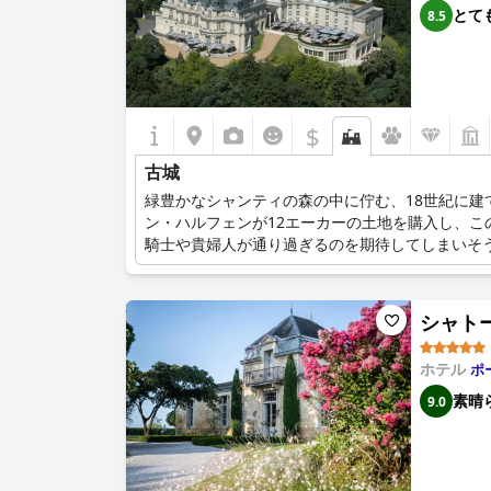
とて
8.5
$
古城
緑豊かなシャンティの森の中に佇む、18世紀に建
ン・ハルフェンが12エーカーの土地を購入し、
騎士や貴婦人が通り過ぎるのを期待してしまいそ
シャトー 
ホテル
ポ
素晴
9.0