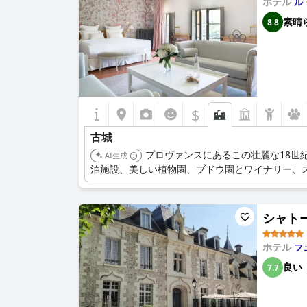
ホテル
ル
素晴
8.8
$
古城
プロヴァンスにあるこの壮麗な18世
AI生成
泊施設、美しい植物園、ブドウ園とワイナリー、
シャトー 
ホテル
フ
良い
7.7