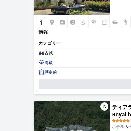
$
情報
カテゴリー
古城
高級
歴史的
ティアラ 
Royal b
ホテル
シ