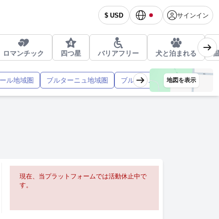
サインイン
$ USD
ロマンチック
四つ星
バリアフリー
犬と泊まれる
ール地域圏
ブルターニュ地域圏
ブルゴーニュ地域圏
プロヴ
地図を表示
現在、当プラットフォームでは活動休止中で
す。