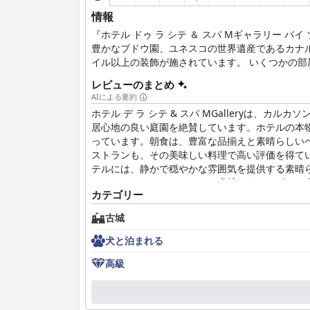
情報
『ホテル ドゥ ラ シテ ＆ スパ Mギャラリー
豊かなブドウ園、ユネスコの世界遺産であるカナル
イル以上の装飾が施されています。 いくつかの
提供しています。
レビューのまとめ
AIによる要約
ホテル デ ラ シテ & スパ MGalleryは
居心地の良い庭園を絶賛しています。ホテルの本
っています。朝食は、豊富な品揃えと素晴らしい
ストランも、その美味しい料理で高い評価を得て
テルには、静かで穏やかな雰囲気を提供する素晴
スとしては、このホテルは、卓越したサービスと
カテゴリー
古城
犬と泊まれる
高級