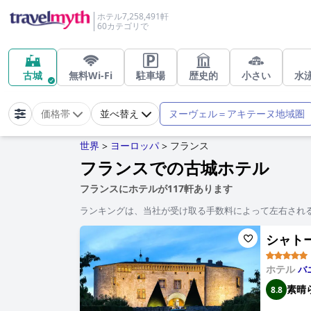
ホテル7,258,491軒
60カテゴリで
古城
無料Wi-Fi
駐車場
歴史的
小さい
水
ヌーヴェル＝アキテーヌ地域圏
価格帯
並べ替え
世界
ヨーロッパ
フランス
>
>
フランスでの古城ホテル
フランスにホテルが117軒あります
ランキングは、当社が受け取る手数料によって左右され
シャトー 
ホテル
バ
素晴
8.8