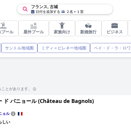
フランス, 古城
日付を追加する
２名
１室
泳プール
屋外プール
家族向け
新婚旅行
ビジネス
サントル地域圏
ミディ＝ピレネー地域圏
ペイ・ド・ラ・ロワ
ることがあります。
ド バニョール (Château de Bagnols)
ニョル
らしい