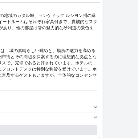
 この地域のカタル城、ランゲドック·ルシヨン州の緑
スイートルームはそれぞれ家具付きで、貴族的なスタ
があり、他の部屋は砦の魅力的な砂利道の景色を
宿泊客は、城の素晴らしい眺めと、場所の魅力を高める
旧市街とその周辺を探索するのに理想的な拠点とな
ラスで、完璧であると評されています。ホテルのレ
にフロントデスクは特別な称賛を受けています。ホ
に言及するゲストもいますが、全体的なコンセンサ
るということです。