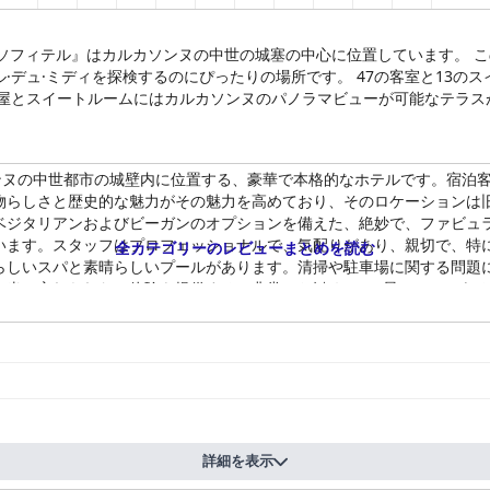
 バイ ソフィテル』はカルカソンヌの中世の城塞の中心に位置しています。
·デュ·ミディを探検するのにぴったりの場所です。 47の客室と13の
部屋とスイートルームにはカルカソンヌのパノラマビューが可能なテラス
、カルカソンヌの中世都市の城壁内に位置する、豪華で本格的なホテルです。
物らしさと歴史的な魅力がその魅力を高めており、そのロケーションは
ベジタリアンおよびビーガンのオプションを備えた、絶妙で、ファビュ
います。スタッフはプロフェッショナルで、気配りがあり、親切で、特
全カテゴリーのレビューまとめを読む
らしいスパと素晴らしいプールがあります。清掃や駐車場に関する問題
本当に忘れられない体験を提供する、非常にお勧めの5つ星ホテルであ
詳細を表示