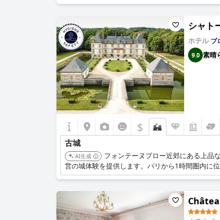
シャトー 
ホテル
ブ
素晴
9.0
$
古城
フォンテーヌブロー近郊にある上品な
AI生成
営の城体験を提供します。パリから1時間圏内に
Châtea