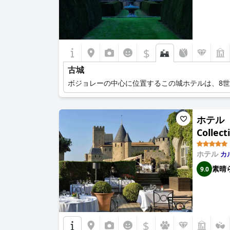
$
古城
ボジョレーの中心に位置するこの城ホテルは、8
ホテル ド
Collect
ホテル
カ
素晴
9.0
$