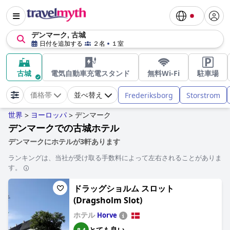
デンマーク, 古城
日付を追加する
２名
１室
古城
電気自動車充電スタンド
無料Wi-Fi
駐車場
Frederiksborg
Storstrom
価格帯
並べ替え
世界
ヨーロッパ
デンマーク
>
>
デンマークでの古城ホテル
デンマークにホテルが3軒あります
ランキングは、当社が受け取る手数料によって左右されることがありま
す。
ドラッグショルム スロット
(Dragsholm Slot)
ホテル
Horve
とても良い