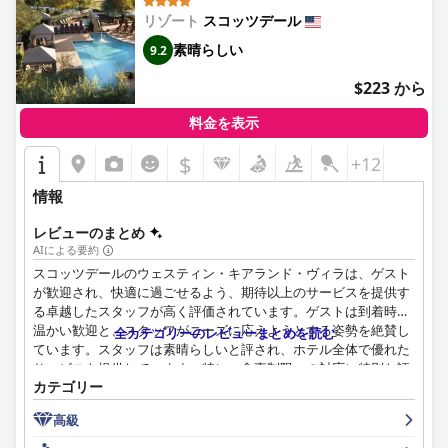
リゾート
スコッツデール
素晴らしい
9.2
$223 から
料金を表示
$
+12
情報
レビューのまとめ
AIによる要約
スコッツデールのウェスティン・キアランド・ヴィラは、ゲスト
が歓迎され、快適に過ごせるよう、期待以上のサービスを提供す
る卓越したスタッフが高く評価されています。ゲストは到着時の
温かい歓迎と、スタッフがニーズに応えようとする姿勢を絶賛し
全カテゴリーのレビューまとめを読む
ています。スタッフは素晴らしいと評され、ホテル全体で優れた
サービスを提供しています。特に、食事制限への対応に特別な評
カテゴリー
価が与えられています。全体として、ゲストはウェスティン・キ
アランド・ヴィラのフレンドリーで気配りの行き届いたスタッフ
高級
による手厚いケアに満足しています。