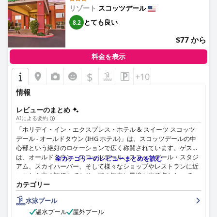
リゾート
スコッツデール
Scottsdale Old Town)
とても良い
8.2
$77 から
料金を表示
$
+10
情報
レビューのまとめ
AIによる要約
「ホリデイ・イン・エクスプレス・ホテル & スイーツ スコッツ
デール - オールドタウン (IHG ホテル)」は、スコッツデールの中
心部という絶好のロケーションで広く称賛されています。ゲスト
は、オールドタウン・スコッツデール、スコッツデール・スタジ
全カテゴリーのレビューまとめを読む
アム、スカイハーバー、そして様々なショップやレストランに近
いことを高く評価しており、街の探索に最適な出発点となってい
カテゴリー
ます。広々として清潔な客室も、ゲストのエクスペリエンスをさ
らに向上させています。
水泳プール
ホテルの朝食は、種類、品質、そして温かい作りたての料理を含
温水プール
屋外プール