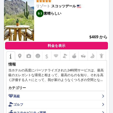
リゾート
スコッツデール
素晴らしい
9.1
$469 から
料金を表示
$
情報
当ホテルの高度にパーソナライズされた24時間サービスは、最高
級のエレガントな環境と相まって、最高のものを知り、それを高
く評価する人々にとって、我が家のようなくつろぎの空間となっ
ています。
カテゴリー
高級
ゴルフ
サステナビリティ実践