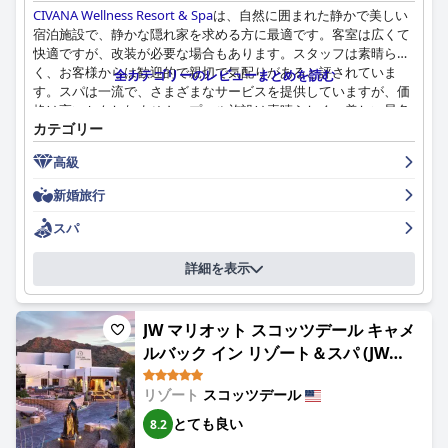
CIVANA Wellness Resort & Spa
は、自然に囲まれた静かで美しい
宿泊施設で、静かな隠れ家を求める方に最適です。客室は広くて
快適ですが、改装が必要な場合もあります。スタッフは素晴らし
く、お客様からは歓迎的で親切で気配りがあると評されていま
全カテゴリーのレビューまとめを読む
す。スパは一流で、さまざまなサービスを提供していますが、価
格は高いかもしれません。プール施設は素晴らしく、美しい景色
カテゴリー
とアクアセラピープールがあります。唯一の欠点は、ラッププー
ルがスパトリートメントでのみ利用できることです。全体とし
高級
て、
CIVANA Wellness Resort & Spa
は、ウェルネスに焦点を当て
た休暇を探している人にとって素晴らしい目的地です。
新婚旅行
スパ
詳細を表示
JW マリオット スコッツデール キャメ
ルバック イン リゾート＆スパ (JW
Marriott Scottsdale Camelback Inn
リゾート
スコッツデール
Resort & Spa)
とても良い
8.2