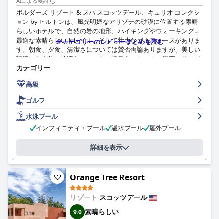
AIによる要約
ボルダーズ リゾート & スパ スコッツデール、キュリオ コレクシ
ョン by ヒルトンは、風光明媚なアリゾナの砂漠に位置する素晴
らしいホテルで、自然の岩の地形、ハイキングやウォーキングに
最適な素晴らしいトレイル、そして壮大なゴルフコースがありま
全カテゴリーのレビューまとめを読む
す。朝食、夕食、清潔さについては賛否両論ありますが、美しい
環境、魅力的で快適なカシータ、優秀なスタッフ、最高のサービ
カテゴリー
ス、そして卓越した豪華なアメニティがお客様から高く評価され
ています。リゾートでは、リラックスできるスパ体験、美しいプ
高級
ール、そして美しいゴルフコースも提供しています。一部のゲス
トは小さな問題に遭遇しましたが、ボルダーズ リゾート & スパ
ゴルフ
スコッツデール、キュリオ コレクション by ヒルトンは、贅沢で
思い出に残る休暇を過ごすための素晴らしい目的地です。
水泳プール
インフィニティ・プール
温水プール
屋外プール
詳細を表示
Orange Tree Resort
リゾート
スコッツデール
素晴らしい
9.0