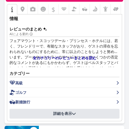
$
情報
レビューのまとめ
AIによる要約
フェアマウント・スコッツデール・プリンセス・ホテルには、若
く、フレンドリーで、有能なスタッフがおり、ゲストの滞在を忘
れられないものにするために、常に以上のことをしようと努めて
います。プールやレストランのサービスについていくつかの否定
全カテゴリーのレビューまとめを読む
的なコメントがあるにもかかわらず、ゲストはベルスタッフとバ
レーからの素晴らしいサービスに感銘を受けました。ジャグジー
カテゴリー
や温水プールを含む様々な種類のプール、バー、キッズアクティ
ビティ、スパ、レストランへのアクセスが可能で、カップルのリ
高級
トリートや家族旅行に最適な場所です。ラ・ハシエンダ・レスト
ランは、敷地内で最高の料理を提供していると高く評価されてお
ゴルフ
り、全体として、このホテルは、卓越した顧客サービスを備えた
完璧なプールでの休暇に必要なものがすべて揃っています。
新婚旅行
詳細を表示