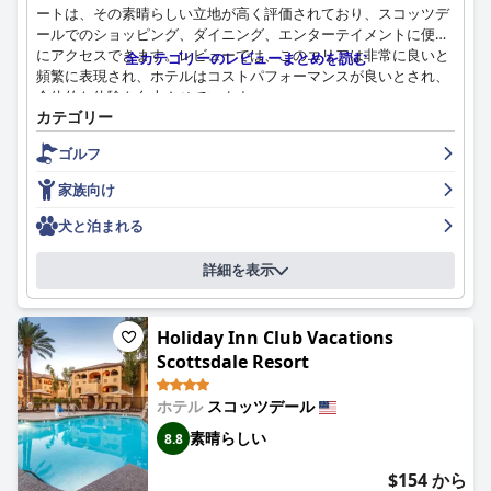
ッフ、快適なベッドや手入れの行き届いたプールエリアなどの優
ートは、その素晴らしい立地が高く評価されており、スコッツデ
れたアメニティにより、旅行者にとって強くお勧めのホテルで
ールでのショッピング、ダイニング、エンターテイメントに便利
す。
にアクセスできます。レビューでは、このエリアは非常に良いと
全カテゴリーのレビューまとめを読む
頻繁に表現され、ホテルはコストパフォーマンスが良いとされ、
全体的な体験を向上させています。
カテゴリー
このホテルの際立った特徴の1つは、朝食サービスで、その素晴
ゴルフ
らしい品質と豊富な種類が常に称賛されています。多くのゲスト
は無料の朝食に感謝しており、オーダーメイドのオムレツ、フレ
家族向け
ンチトースト、新鮮なフルーツなど、多くのレストランが提供す
るものよりも優れていると感じる素晴らしい要素を強調していま
犬と泊まれる
す。広々とした朝食エリアと無料のスナックを提供する夕方のソ
ーシャルアワーは、さらに快適な食事の雰囲気に貢献していま
詳細を表示
す。
リゾートの客室は、広々としていて、清潔で、美しく装飾されて
Holiday Inn Club Vacations
いると評され、もう1つの大きな利点です。ゲストは、独立した
Scottsdale Resort
リビングエリアとプライベートな寝室を備えたスイートスタイル
の宿泊施設に感謝しています。大型ジム、大きなプール、ホット
ホテル
スコッツデール
タブなどのモダンなアメニティも肯定的なレビューを得ており、
全体的な雰囲気は、安らかな睡眠環境を提供する快適なベッドに
素晴らしい
8.8
よって高められています。
$154 から
リゾートの清潔さについては、意見が分かれています。多くのゲ