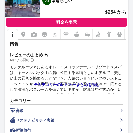
素晴らしい
9.1
$254 から
料金を表示
$
情報
レビューのまとめ
AIによる要約
モンテルーシアにあるオムニ・スコッツデール・リゾート＆スパ
は、キャメルバック山の麓に位置する素晴らしいホテルで、美し
い山の景色を眺めることができ、人気のショッピングやレストラ
ンへのアクセスも容易です。客室は設備の整った内装で、広々と
全カテゴリーのレビューまとめを読む
して清潔なバスルームを備えていますが、家具はやや古めかしい
かもしれません。ホテルは非常に清潔で、Covid-19の清掃プロト
カテゴリー
コルに特別な注意が払われています。スタッフはフレンドリーで
親切で、ホテル全体で5〜7つ星のサービスを提供しています。ス
高級
パは一流で、最高の設備とプール施設を備えていますが、一部の
ゲストは値段が高いと感じました。プールは美しく、手入れが行
サステナビリティ実践
き届いており、スタッフが常に清潔に保っています。ベッドは快
適で心地よく、その品質を絶賛するゲストも多くいます。全体と
新婚旅行