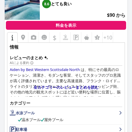
とても良い
8.6
$90 から
料金を表示
$
+10
情報
レビューのまとめ
AIによる要約
Aiden by Best Western Scottsdale North
は、特にその最高のロ
ケーション、清潔さ、モダンな客室、そしてスタッフのプロ意識
が高く評価されています。主要な高速道路、フランク・ロイド・
ライトのタリアセン・ウェスト、レストラン、ショッピング街、
全カテゴリーのレビューまとめを読む
その他の地元の観光スポットにほど近い便利な場所に位置し、賑
やかなエリアの中で静かな隠れ家を提供しており、フェニックス
カテゴリー
とスコッツデールを探索するのに最適な拠点となっています。十
分な駐車場と手入れの行き届いた施設が、さらに魅力を高めてい
水泳プール
ます。
温水プール
屋外プール
ホテルは、広々としてモダンで清潔な客室で常に好印象を与えて
駐車場
おり、快適なベッド、冷蔵庫、電子レンジ、独立したリビングエ