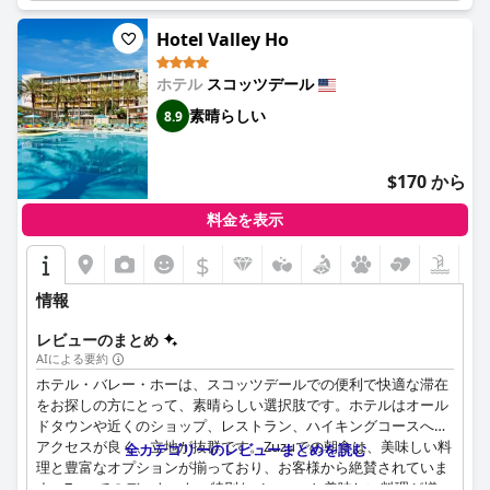
Hotel Valley Ho
ホテル
スコッツデール
素晴らしい
8.9
$170 から
料金を表示
$
情報
レビューのまとめ
AIによる要約
ホテル・バレー・ホーは、スコッツデールでの便利で快適な滞在
をお探しの方にとって、素晴らしい選択肢です。ホテルはオール
ドタウンや近くのショップ、レストラン、ハイキングコースへの
アクセスが良く、立地が抜群です。Zuzuでの朝食は、美味しい料
全カテゴリーのレビューまとめを読む
理と豊富なオプションが揃っており、お客様から絶賛されていま
す。Zuzuでのディナーも、特別なメニューと美味しい料理が揃っ