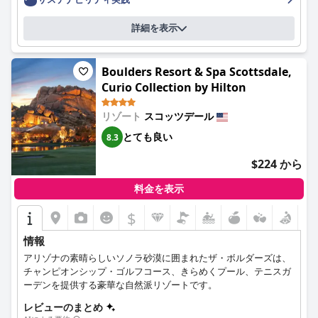
詳細を表示
Boulders Resort & Spa Scottsdale,
Curio Collection by Hilton
リゾート
スコッツデール
とても良い
8.3
$224 から
料金を表示
$
情報
アリゾナの素晴らしいソノラ砂漠に囲まれたザ・ボルダーズは、
チャンピオンシップ・ゴルフコース、きらめくプール、テニスガ
ーデンを提供する豪華な自然派リゾートです。
レビューのまとめ