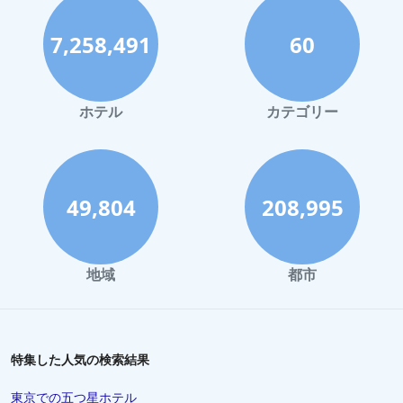
宮古島でのホテル
7,258,491
60
函館市でのホテル
ハワイイでのホテル
鎌倉市でのホテル
ホテル
カテゴリー
高知市でのホテル
長崎市でのホテル
奄美市でのホテル
49,804
208,995
小豆島町でのホテル
千葉市でのホテル
地域
都市
徳島市でのホテル
松本市でのホテル
川越市でのホテル
特集した人気の検索結果
伊勢市でのホテル
東京での五つ星ホテル