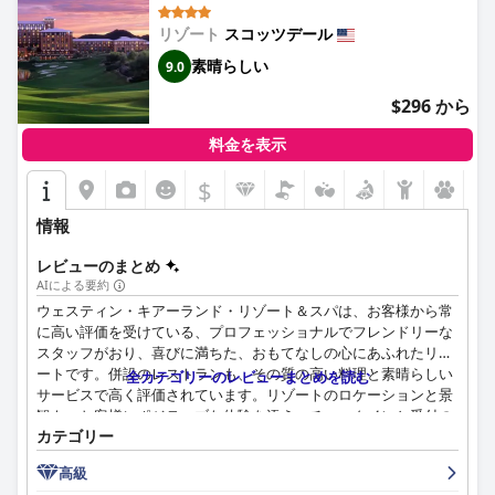
Spa)
リゾート
スコッツデール
素晴らしい
9.0
$296 から
料金を表示
$
情報
レビューのまとめ
AIによる要約
ウェスティン・キアーランド・リゾート＆スパは、お客様から常
に高い評価を受けている、プロフェッショナルでフレンドリーな
スタッフがおり、喜びに満ちた、おもてなしの心にあふれたリゾ
ートです。併設のレストランも、その質の高い料理と素晴らしい
全カテゴリーのレビューまとめを読む
サービスで高く評価されています。リゾートのロケーションと景
観も、お客様にポジティブな体験を添え、チェックインと受付の
カテゴリー
スタッフは、親切で歓迎的です。いくつかの否定的なレビューで
は、無愛想で友好的でないスタッフについて言及されています
高級
が、これらのコメントは特異なものであり、大多数のお客様は肯