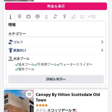
ストが清潔で快適な客室と手入れの行き届いた敷地を称賛してい
料金を表示
ますが、染みのついたカーペット、汚れたバスタブ、シャワーの
カビなどの問題が指摘されているフィードバックもあります。そ
$
+10
れにもかかわらず、全体的な感情は、清潔で快適な滞在を支持し
ています。
情報
エンバシー・スイーツ・バイ・ヒルトン・スコッツデール・リゾ
カテゴリー
ートのスタッフは、フレンドリーさと親切さで高い評価を得てお
ゴルフ
り、卓越したサービスを提供する個人に対する特別な言及があり
ます。この高レベルの顧客サービスは、ポジティブなゲスト体験
家族向け
と魅力的な雰囲気に大きく貢献しています。
水泳プール
プールエリアも好評で、ゲストは清潔で美しい環境と、プールバ
温水プール
子供用プール
ウォータースライダー
ーと24時間利用できる便利さを楽しんでいます。特に家族は、
屋外プール
時々水が温かい、ろ過の問題など、いくつかの軽微なメンテナン
スの問題にもかかわらず、子供たちがプールとスパエリアを楽し
詳細を表示
んでいます。
家族は、リゾートが特に快適であると感じており、その立地の便
利さ、清潔な環境、無料のイブニングカクテルや充実した朝食ビ
Canopy By Hilton Scottsdale Old
ュッフェなどの家族向けの設備に注目しています。そのため、お
Town
子様連れのご旅行に人気があります。
ホテル
スコッツデール