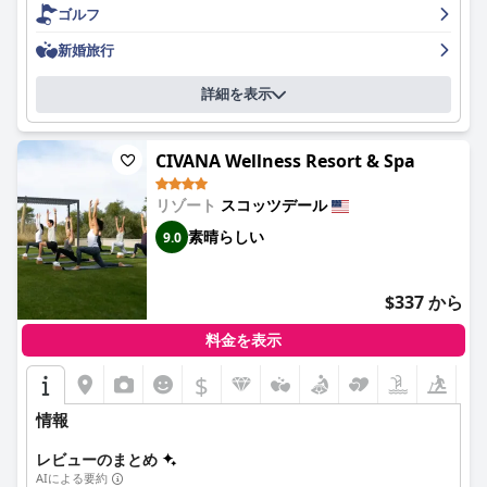
定的な体験をしています。リゾートは概して肯定的なレビューを
ゴルフ
受けており、特に家族連れは旅行を楽しんでおり、コネクティン
グルームの利便性を高く評価しています。いくつかの否定的なレ
新婚旅行
ビューでは、ハウスキーピングの不満やスタッフ不足による清潔
さへの懸念が述べられています。全体として、ウェスティン・キ
詳細を表示
アーランド・リゾート＆スパは、休暇やステイケーションに最適
な選択肢です。
CIVANA Wellness Resort & Spa
リゾート
スコッツデール
素晴らしい
9.0
$337 から
料金を表示
$
情報
レビューのまとめ
AIによる要約