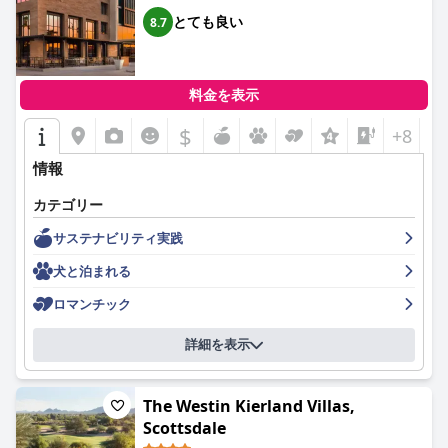
全体として、エンバシー・スイーツ・バイ・ヒルトン・スコッツ
デール・リゾートは、特に家族連れの旅行者にとって、豊富なア
とても良い
8.7
メニティと卓越したサービスを備えた快適な滞在を求める人にと
って、確かな選択肢です。
料金を表示
$
+8
情報
カテゴリー
サステナビリティ実践
犬と泊まれる
ロマンチック
詳細を表示
The Westin Kierland Villas,
Scottsdale