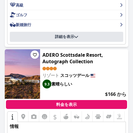
高級
ホテルのプールエリアもまた、注目すべきハイライトであり、魅
ゴルフ
力的で清潔で、理想的な温度に保たれているとよく言われていま
す。ホットタブと設備の整ったパティオエリアが追加されている
新婚旅行
ため、特に子供連れの家族に適しています。清潔さと温度に関す
る軽微な懸念事項が指摘されましたが、全体的に肯定的なフィー
詳細を表示
ドバックを覆い隠すものではありませんでした。
ホテルの駐車場は無料かつ十分なスペースがあるため、ゲストの
利便性を高めています。広い駐車場はアクセスしやすいですが、
ADERO Scottsdale Resort,
混雑したり、人の往来が激しくなったりすることもあります。
Autograph Collection
寝具に関しては、多くのゲストがベッドが快適で寝具が清潔であ
リゾート
スコッツデール
ると感じており、全体的なフィードバックは肯定的なものです。
枕の硬さに対する個別の好みや、引き出し式のソファやスリーパ
素晴らしい
9.3
ーソファに関する問題が時々言及されましたが、ほとんどのゲス
トが経験した全体的な快適さに大きな影響はありませんでした。
$166 から
要約すると、「ホリデイ・イン・エクスプレス・ホテル & スイー
料金を表示
ツ スコッツデール - オールドタウン (IHG ホテル)」は、その最高
$
のロケーション、素晴らしい朝食、広々として清潔な客室、称賛
に値するスタッフ、魅力的なプールエリア、そして便利な駐車場
情報
で高く評価されています。レビューの大部分は肯定的な体験を反
映しており、このホテルはスコッツデールで快適さと利便性を求