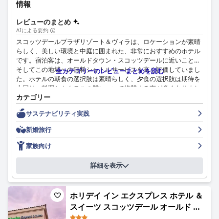
情報
レビューのまとめ
AIによる要約
スコッツデールプラザリゾート＆ヴィラは、ロケーションが素晴
らしく、美しい環境と中庭に囲まれた、非常におすすめのホテル
です。宿泊客は、オールドタウン・スコッツデールに近いこと、
そしてこの地域への無料シャトルサービスを高く評価していまし
全カテゴリーのレビューまとめを読む
た。ホテルの朝食の選択肢は素晴らしく、夕食の選択肢は期待を
上回り、料理とカクテルの質について絶賛する声が多くありまし
カテゴリー
た。客室は概して整頓されていて広々としており、スタッフは卓
越した顧客サービスと温かい雰囲気を提供し、申し分のない対応
サステナビリティ実践
でした。プールエリアは素晴らしく、手入れの行き届いたクリス
タルクリアなプールが複数あり、ホテルは子供向けの楽しいアク
新婚旅行
ティビティを提供する、家族連れに最適な場所でした。ベッドは
快適で、ほとんどの宿泊客が滞在のハイライトの1つであると感
家族向け
じていました。全体として、宿泊客は滞在に非常に満足してお
り、この場所を選んで良かったと思っています。
詳細を表示
ホリデイ イン エクスプレス ホテル ＆
スイーツ スコッツデール オールド タ
ウン (Home2 Suites by Hilton