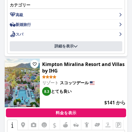
カテゴリー
ており、おすすめです。客室は広々としていて、設備の整った美
しい内装で、物件のミッドセンチュリーモダンな魅力を維持しな
高級
がら、現代的な要素を取り入れています。ホテルは申し分のない
ほど清潔で、お客様は一貫してその卓越した清潔さと手入れの行
新婚旅行
き届いた敷地を称賛しています。スタッフは非常にフレンドリー
で親切、協力的で、申し分のないサービスを提供し、お客様の滞
スパ
在を思い出深いものにすることに重点を置いています。プール複
合施設は素晴らしく、すべてのゲストのニーズに応える attentive
詳細を表示
なスタッフがおり、パーティーのような雰囲気から、よりリラッ
クスしたビーチセクションまで、誰もが楽しめるものがありま
す。駐車場はバレーパーキングとセルフパーキングの両方のオプ
Kimpton Miralina Resort and Villas
ションがありますが、一部のお客様はその価格に不満を感じてい
by IHG
ます。ベッドは際立った特徴で、お客様は一貫して清潔で快適、
そして非常に快適であると称賛しています。全体として、ホテ
リゾート
スコッツデール
ル・バレー・ホーは魅力的でユニークな体験であり、ほとんどが
肯定的なレビューで、お客様に平和でリラックスできる滞在を提
とても良い
8.3
供することに重点を置いています。
$141 から
料金を表示
$