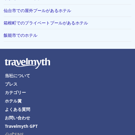
富山市でのホテル
仙台市での屋外プールがあるホテル
香川県でのホテル
箱根町でのプライベートプールがあるホテル
浦安市でのホテル
シンガポールでのホテル
飯能市でのホテル
高山市でのホテル
有馬市でのホテル
唐津市でのホテル
北見市でのホテル
当社について
プレス
島根県でのホテル
カテゴリー
西宮市でのホテル
ホテル賞
山梨県でのホテル
よくある質問
Kujukuriでのホテル
お問い合わせ
関西地方でのホテル
Travelmyth GPT
公式SNS