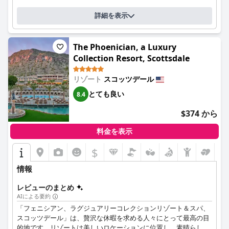
して、オムニ・スコッツデール・リゾート＆スパ・アット・モン
テルーシアは、ゲストに贅沢でリラックスできる休暇体験を提供
詳細を表示
します。
The Phoenician, a Luxury
Collection Resort, Scottsdale
リゾート
スコッツデール
とても良い
8.4
$374 から
料金を表示
$
情報
レビューのまとめ
AIによる要約
「フェニシアン、ラグジュアリーコレクションリゾート＆スパ、
スコッツデール」は、贅沢な休暇を求める人々にとって最高の目
的地です。リゾートは美しいロケーションに位置し、素晴らしい