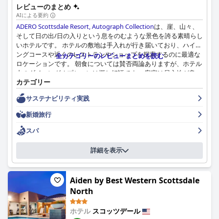
レビューのまとめ
める旅行者にとって人気の選択肢となっています。
AIによる要約
ADERO Scottsdale Resort, Autograph Collection
は、崖、山々、
そして日の出/日の入りという息をのむような景色を誇る素晴らし
いホテルです。 ホテルの敷地は手入れが行き届いており、ハイキ
ングコースや近くのレストランやショップを探索するのに最適な
全カテゴリーのレビューまとめを読む
ロケーションです。 朝食については賛否両論ありますが、ホテル
内のダイニングオプションは概ね好評です。 客室は居心地が良
カテゴリー
く、モダンなタッチと快適な家具が備わっており、非常に清潔で
す。 スタッフは素晴らしいサービス、フレンドリーさ、そして親
サステナビリティ実践
切さで知られていますが、プロ意識に欠ける、または失礼なスタ
ッフもごく少数いました。 スパは、素晴らしいマッサージと優れ
新婚旅行
たアメニティが揃っており、すべてのゲストが訪れるべき場所で
す。 プールエリアは見事で、さまざまなアメニティを提供してい
スパ
ますが、プールサイドのバーやレストランでのサービスは遅れる
ことがあります。 駐車場は無料ではありませんが、ホテルには十
詳細を表示
分な駐車スペースがあります。 全体的に、
ADERO Scottsdale
Resort, Autograph Collection
は、優れたサービスとアメニティを
備えた、清潔で魅力的で楽しい滞在先です。
Aiden by Best Western Scottsdale
North
ホテル
スコッツデール