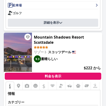
む美味しい品揃えで頻繁に賞賛されています。朝食エリアは広々
駐車場
としており、効率的なビュッフェ形式で、フレンドリーなスタッ
フがいて、快適な体験を加えています。ただし、温度や補充に若
ゴルフ
干の問題が発生することもあります。
詳細を表示
ホテルの宿泊施設は、広さ、快適さ、清潔さで高く評価されてい
ます。客室には、最新のアメニティ、独立したシーティングエリ
ア、バルコニーが備わっていることが多く、家族連れや長期滞在
Mountain Shadows Resort
に適しています。客室の一部、特にバスルームやエアコンは改修
Scottsdale
が必要であるという報告もありますが、全体的なフィードバック
は、手入れの行き届いた快適な環境について肯定的なものです。
リゾート
スコッツデール
客室や共用エリアなど、ホテル全体の清潔さは一貫して評価され
素晴らしい
9.3
ています。手入れの行き届いた敷地と静かな雰囲気は、快適で居
心地の良い雰囲気を高めています。詳細な清掃やゴミ処理に関す
$222 から
る軽微な問題が指摘されましたが、全体的な肯定的な印象を大き
く損なうことはありませんでした。
料金を表示
ホテルのスタッフは、その友好的さ、丁寧さ、そして気配りで高
$
く評価されています。ゲストとのやり取りでは、チームが提供す
るパーソナライズされた対応の良いサービスが頻繁に強調されて
情報
おり、滞在がより楽しいものになっています。時には友好的でな
い対応もありましたが、圧倒的な意見としては、スタッフは効率
カテゴリー
的で、親切で、歓迎的であるということです。