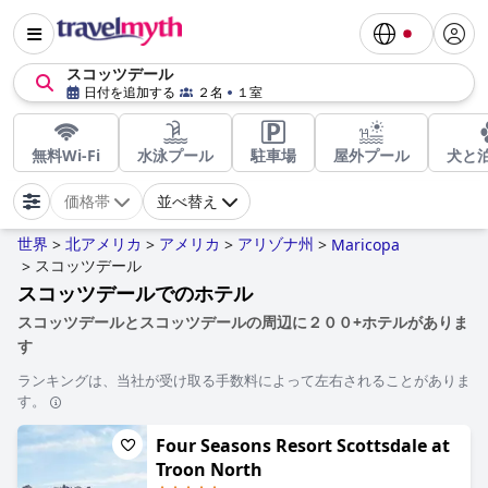
スコッツデール
日付を追加する
２名
１室
無料Wi-Fi
水泳プール
駐車場
屋外プール
犬と
価格帯
並べ替え
世界
北アメリカ
アメリカ
アリゾナ州
>
>
>
>
Maricopa
スコッツデール
>
スコッツデールでのホテル
スコッツデールとスコッツデールの周辺に２００+ホテルがありま
す
ランキングは、当社が受け取る手数料によって左右されることがありま
す。
Four Seasons Resort Scottsdale at
Troon North