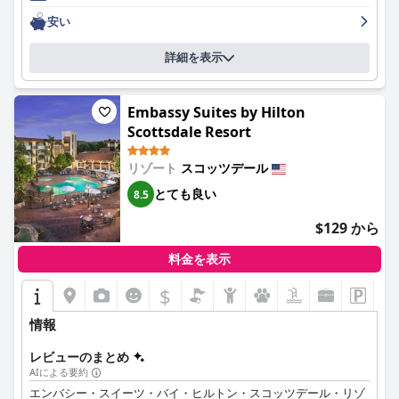
リアなどの便利なアメニティが備わっています。この快適さへの
安い
こだわりは、清潔さ、魅力的な敷地、美しいプールエリアなど、
より広い範囲の施設にも及んでいます。特にプールエリアは、ホ
詳細を表示
ットタブ、プールサイドのカバナ、深夜までオープンしている温
水塩水プールなど、魅力的でリラックスできる雰囲気で際立って
おり、ゲストの楽しみをさらに高めています。
Embassy Suites by Hilton
Scottsdale Resort
ゲストは、非常に快適で、安眠を誘うベッドとして、その素晴ら
しいベッドを頻繁に賞賛していますが、ベッドの硬さについて
は、ごくわずかなコメントしかありません。スタッフの質ももう
リゾート
スコッツデール
一つのハイライトであり、チームメンバーはフレンドリーで親
とても良い
8.5
切、協力的であるとよく言われ、ホテルの温かく歓迎的な雰囲気
に大きく貢献しています。フロントのロンやバーエリアの他のス
$129 から
タッフなど、個々のスタッフが優れたサービスで特に言及されて
います。
料金を表示
ホテルの朝食は、新鮮でおいしいと感じるゲストもいれば、宿泊
$
料金に含まれていないため、価値がないと感じるゲストもいるな
ど、評価が分かれていますが、全体的な食事体験は、その種類と
情報
味で多くの人に評価されています。
レビューのまとめ
要約すると、
Aiden by Best Western Scottsdale North
は、便利
AIによる要約
なロケーション、モダンで清潔な宿泊施設、フレンドリーなスタ
エンバシー・スイーツ・バイ・ヒルトン・スコッツデール・リゾ