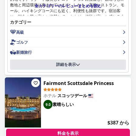
敷地と周辺環境に恵まれています。しかも、高級レストラン、モ
全カテゴリーのレビューまとめを読む
ール、ハイキングコースにも近く、利便性も抜群です。宿泊客
は、朝食の質の高さに絶賛していますが、値段が高いと感じる人
カテゴリー
もいます。客室はモダンで広々としており、豪華なバスルームを
備えた設備の整った部屋ですが、一部は改装が必要かもしれませ
高級
ん。リゾートは非常に清潔で、宿泊客は手入れの行き届いた敷
地、ジム、客室を高く評価しています。スタッフはフレンドリー
ゴルフ
で、気配りがあり、快適で楽しい滞在を保証するために、期待以
上のサービスを提供してくれます。プールエリアは素晴らしいで
新婚旅行
すが、ピーク時にはホテルはプールのポリシーを再検討する必要
があります。全体として、「フェニシアン」は5つ星のリゾート
詳細を表示
であり、平和で美しい雰囲気を提供しており、スコッツデールで
の贅沢な滞在にはお金を払う価値があります。
Fairmont Scottsdale Princess
ホテル
スコッツデール
素晴らしい
9.0
$387 から
料金を表示