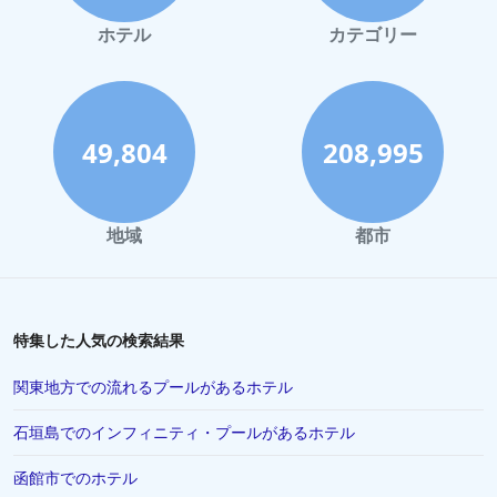
鎌倉市でのホテル
ホテル
カテゴリー
広島市でのホテル
奈良市でのホテル
長野市でのホテル
49,804
208,995
大分市でのホテル
宮島でのホテル
地域
都市
草津町でのホテル
鳥取県でのホテル
秋田県でのホテル
特集した人気の検索結果
糸島市でのホテル
関東地方での流れるプールがあるホテル
今治市でのホテル
石垣島でのインフィニティ・プールがあるホテル
宮古市でのホテル
函館市でのホテル
名護市でのホテル