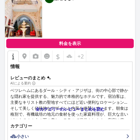
料金を表示
$
+2
情報
レビューのまとめ
AIによる要約
ベツレヘムにあるダール・シティ・アジザは、街の中心部で静か
な隠れ家を提供する、魅力的で本格的なホテルです。宿泊客は、
主要なキリスト教の聖地すべてにほど近い便利なロケーション、
そして美しく伝統的なデザインと内装を絶賛しています。朝食は
全カテゴリーのレビューまとめを読む
格別で、有機栽培の地元の食材を使った家庭料理が、巨大な古い
ピスタチオの木の下の美しいテラスで提供されます。客室は広々
カテゴリー
としていて清潔で快適で、優れた設備が整っています。ホテル
は、優れたサービスと細部へのこだわりで知られています。スタ
小さい
ッフ、特にオーナーのナビルは、フレンドリーで親切で、地元の