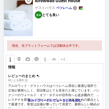
Alrowwad Guest House
ゲストハウス
ベツレヘム
とても良い
8.4
現在、当プラットフォームでは活動休止中です。
$
+4
情報
レビューのまとめ
AIによる要約
アルロワッド・ゲストハウスはベツレヘム滞在に最適な場所で、
立地が素晴らしく、宿泊客はとても安全だと感じています。バン
クシーのウォールド・オフ・ホテルや旧市街へも徒歩圏内で、パ
レスチナを探索し、フレンドリーな人々と出会うための拠点とし
全カテゴリーのレビューまとめを読む
て最適です。客室は設備が整っていて清潔で、素晴らしい眺めが
楽しめます。モダンな家具が備え付けられ、ベッドも快適です。