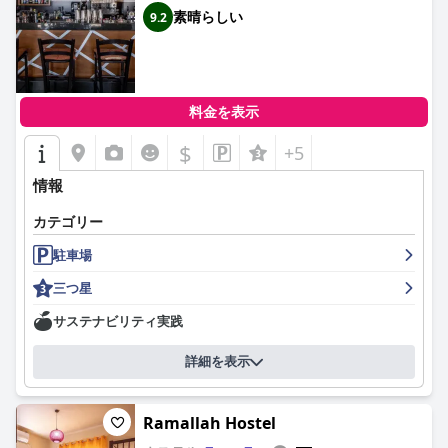
素晴らしい
9.2
料金を表示
$
+5
情報
カテゴリー
駐車場
三つ星
サステナビリティ実践
詳細を表示
Ramallah Hostel