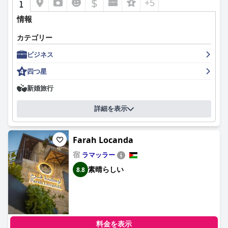
$
+5
情報
カテゴリー
ビジネス
四つ星
新婚旅行
詳細を表示
Farah Locanda
宿
ラマッラー
素晴らしい
8.8
料金を表示