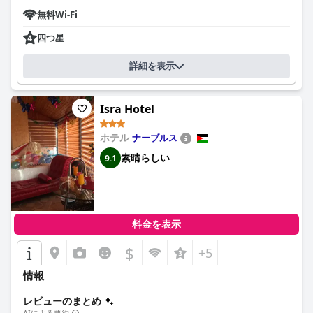
地域についてよく知っており、いつもやるべきことや見るべきこ
無料Wi-Fi
とのヒントやおすすめを提供してくれます。全体として、ダー
ル・シティ・アジザは、温かく歓迎的な雰囲気の中で、パレスチ
四つ星
ナの歴史と文化を体験したい人にとって最適な選択肢です。
詳細を表示
Isra Hotel
ホテル
ナーブルス
素晴らしい
9.1
料金を表示
$
+5
情報
レビューのまとめ
AIによる要約