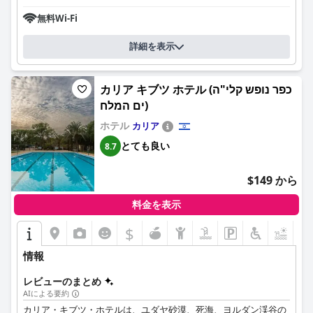
探索するのに最適なロケーションです。全体として、
Auberg-Inn
Guesthouse
は、優れたサービスとホストによる快適で楽しい滞
無料Wi-Fi
在を提供します。
詳細を表示
カリア キブツ ホテル (כפר נופש קלי"ה
ים המלח)
ホテル
カリア
とても良い
8.7
$149 から
料金を表示
$
+2
情報
レビューのまとめ
AIによる要約
カリア・キブツ・ホテルは、ユダヤ砂漠、死海、ヨルダン渓谷の