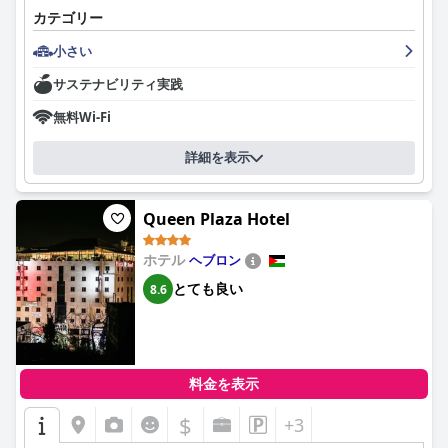
カテゴリー
スタッフは信じられないほど親切で協力的で、訪問者が十分な手
入れを受けられるように、あらゆる努力を惜しみません。ゲスト
小さい
ハウスの清潔さは宿泊客から高い評価を受けており、「申し分な
く清潔」と評する人も多くいます。全体として、アルロワッド・
サステナビリティ実践
ゲストハウスは一流の宿泊施設であり、一流のスタッフがあなた
の滞在を忘れられないものにしてくれるでしょう。
無料Wi-Fi
詳細を表示
Queen Plaza Hotel
ホテル
ヘブロン
とても良い
8.6
料金を表示
$
+3