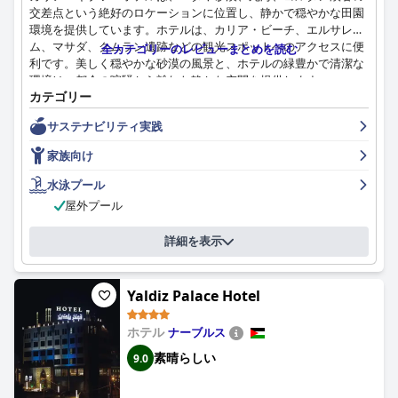
交差点という絶好のロケーションに位置し、静かで穏やかな田園
環境を提供しています。ホテルは、カリア・ビーチ、エルサレ
ム、マサダ、クムラン遺跡などの観光スポットへのアクセスに便
全カテゴリーのレビューまとめを読む
利です。美しく穏やかな砂漠の風景と、ホテルの緑豊かで清潔な
環境は、都会の喧騒から離れた静かな空間を提供します。
カテゴリー
カリア・キブツ・ホテルの朝食は、その種類、新鮮さ、品質で評
サステナビリティ実践
価されています。お客様からは、豊富で満足感があり、高級ホテ
ルの朝食に匹敵するとも評されています。改善の余地があるとい
家族向け
う意見もありますが、全体的な朝食の体験は、お客様の滞在にポ
ジティブな影響を与えています。
水泳プール
屋外プール
夕食の評価は分かれており、ビュッフェディナーを楽しむ人もい
れば、夜に利用できるダイニングルームがないことを指摘する人
詳細を表示
もいます。ホテル内の食事の選択肢が限られているため、他の場
所で食事をする人もいますが、週末の食事は好評です。
Yaldiz Palace Hotel
部屋の質に関しても、さまざまな意見があります。多くの人が、
清潔さ、整頓された雰囲気、居心地の良い雰囲気を評価してお
り、設備の整った簡易キッチンと庭付きの部屋もあります。ただ
ホテル
ナーブルス
し、一部の部屋は狭くて古く、小さな欠陥や害虫が発生すること
素晴らしい
9.0
もあるようです。それにもかかわらず、整頓された環境と静かな
キブツの雰囲気は、概して快適な滞在を提供します。