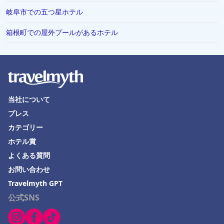
熊谷市でのホテル
岐阜市での五つ星ホテル
逗子市でのホテル
箱根町での屋外プールがあるホテル
中野市でのホテル
平塚市でのホテル
鶴岡市でのホテル
雲仙市でのホテル
当社について
グアムでのホテル
プレス
カテゴリー
加西市でのホテル
ホテル賞
小浜でのホテル
よくある質問
お問い合わせ
Travelmyth GPT
公式SNS