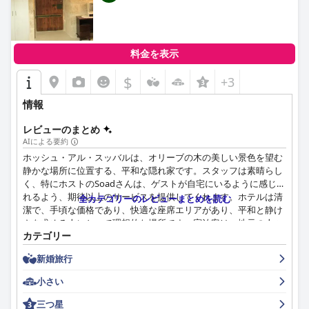
カリア・キブツ・ホテルのアクセシビリティは概ね高く評価され
ており、施設へのアクセスが容易で、親切なスタッフが障害のあ
るゲストにポジティブな体験を提供しています。
要約すると、カリア・キブツ・ホテルは、静かでアクセスしやす
料金を表示
い滞在を提供しており、リラックスと探検の両方に対応できるさ
$
まざまなアメニティを備えているため、家族連れやユニークな砂
+3
漠環境でくつろぎたい人にとって魅力的な目的地となっていま
情報
す。
レビューのまとめ
AIによる要約
ホッシュ・アル・スッバルは、オリーブの木の美しい景色を望む
静かな場所に位置する、平和な隠れ家です。スタッフは素晴らし
く、特にホストのSoadさんは、ゲストが自宅にいるように感じら
れるよう、期待以上のサービスを提供してくれます。ホテルは清
全カテゴリーのレビューまとめを読む
潔で、手頃な価格であり、快適な座席エリアがあり、平和と静け
さを求める人にとって理想的な場所です。宿泊客は、地元の人々
カテゴリー
と交流し、牧歌的な環境に浸る機会を高く評価しています。スタ
ッフはフレンドリーで親切、そして素晴らしいコミュニケーショ
新婚旅行
ン能力を発揮し、非常に協力的です。全体的に、ホッシュ・ア
ル・スッバルは優れたサービスとコストパフォーマンスを提供し
小さい
ています。
三つ星