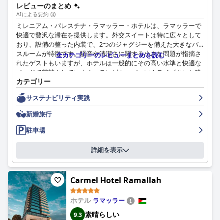
レビューのまとめ
AIによる要約
ミレニアム・パレスチナ・ラマッラー・ホテルは、ラマッラーで
快適で贅沢な滞在を提供します。外交スイートは特に広々として
おり、設備の整った内装で、2つのジャグジーを備えた大きなバ
スルームが特徴です。騒音や清潔さに関する小さな問題が指摘さ
全カテゴリーのレビューまとめを読む
れたゲストもいますが、ホテルは一般的にその高い水準と快適な
ベッドで賞賛されています。テレビも、パーソナライズされた映
カテゴリー
画のセレクションを含む幅広いオプションを提供しています。ホ
テルの清潔さについては賛否両論があり、プールや廊下などの共
サステナビリティ実践
用エリアの更新が必要だと指摘するゲストもいます。しかし、多
くのゲストはホテル全体が清潔で居心地が良いと感じています。
新婚旅行
スタッフはホテルのハイライトであり、多くのゲストが彼らの温
かく親切な態度に注目しています。ロケーションも、その地域で
駐車場
の特定の旅行プランを持っている人にとっては便利です。価格設
定と価値に問題があったゲストもいますが、ほとんどの場合、優
詳細を表示
れたサービスがそれを補ってくれました。全体として、ミレニア
ム・パレスチナ・ラマッラーは、ラマッラーでポジティブで快適
な滞在を提供します。
Carmel Hotel Ramallah
ホテル
ラマッラー
素晴らしい
9.3