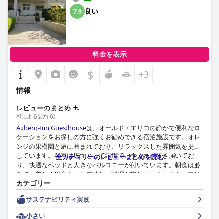
良い
7.9
料金を表示
$
+3
情報
レビューのまとめ
AIによる要約
Auberg-Inn Guesthouse
は、オールド・エリコの静かで便利なロ
ケーションをお探しの方に強くお勧めできる宿泊施設です。オレ
ンジの果樹園と庭に囲まれており、リラックスした雰囲気を提供
しています。客室は広々として清潔で、手入れが行き届いてお
全カテゴリーのレビューまとめを読む
り、快適なベッドと大きなバルコニーが付いています。朝食は必
食で、美しく用意された美味しい料理が楽しめます。スタッフは
カテゴリー
非常にフレンドリーで、親切で、知識が豊富です。ゲストは、ス
タッフの個人的なアプローチと温かいパレスチナのおもてなしに
サステナビリティ実践
感謝し、エリコの本格的な体験をすることができます。誘惑の
山、史跡の発掘現場、町の中心部が徒歩圏内にあり、周辺地域を
小さい