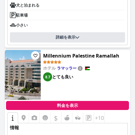
犬と泊まれる
駐車場
小さい
詳細を表示
Millennium Palestine Ramallah
ホテル
ラマッラー
とても良い
8.7
料金を表示
$
+10
情報