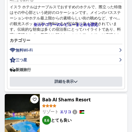
イスラ ホテルはナーブルスでおすすめのホテルで、際立った特徴
はその中心部という絶好のロケーションです。メインのバスステ
ーションやホテル最上階からの素晴らしい街の眺めなど、すべて
の観光スポットに近い便利な点が宿泊客に高く評価されていま
全カテゴリーのレビューまとめを読む
す。伝統的な朝食は多くの宿泊客にとってハイライトであり、料
理は素晴らしく、最高だと評され、ホストファミリーは素晴らし
カテゴリー
いサービスを提供しています。客室は広々として清潔で快適で、
旧市街の美しい景色を望めます。スタッフはフレンドリーで、歓
無料Wi-Fi
迎的で、ゲストを家族のように扱い、役立つおすすめ情報を提供
したり、タクシーを手配してくれます。全体として、イスラ ホテ
三つ星
ルは清潔で快適な滞在先であり、敬意を払うチームとフレンドリ
ーな雰囲気があります。
新婚旅行
詳細を表示
Bab Al Shams Resort
リゾート
エリコ
とても良い
8.6