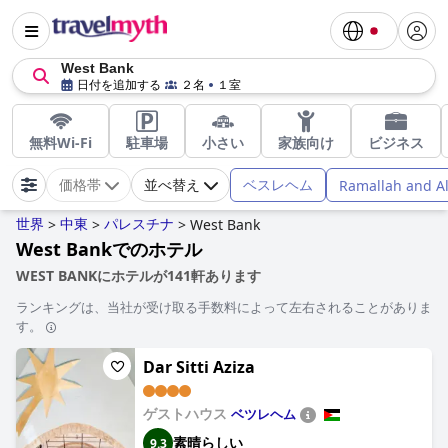
West Bank
日付を追加する
２名
１室
無料Wi-Fi
駐車場
小さい
家族向け
ビジネス
ベスレヘム
Ramallah and Al
価格帯
並べ替え
世界
中東
パレスチナ
>
>
>
West Bank
West Bankでのホテル
WEST BANKにホテルが141軒あります
ランキングは、当社が受け取る手数料によって左右されることがありま
す。
Dar Sitti Aziza
ゲストハウス
ベツレヘム
素晴らしい
9.3