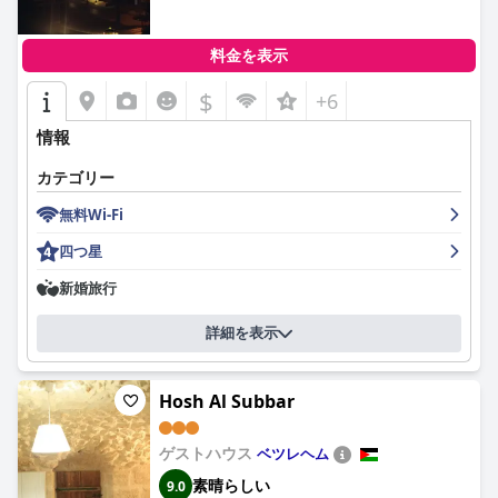
清潔さについては、整頓された部屋や手入れの行き届いた芝生を
評価する声がある一方で、カビや害虫の問題を指摘する声もあり
料金を表示
ます。カリア・キブツ・ホテルのスタッフは、そのフレンドリー
さと気配りで広く評価されており、特に優れたサービスを提供す
$
+6
るスタッフには特別な言及があります。受付係、ハウスキーピン
グ、その他のスタッフは、温かい雰囲気づくりに大きく貢献して
情報
います。
カテゴリー
プールは際立った特徴であり、清潔さ、広さ、家族向けの環境で
非常に高く評価されています。リラックスできる素晴らしい場所
無料Wi-Fi
として評されており、営業時間の延長と隣接する便利な施設が魅
四つ星
力をさらに高めています。
新婚旅行
駐車場は広く、部屋の近くにあり、滞在全体の価値を高めていま
す。家族連れにとって、カリア・キブツ・ホテルは特におすすめ
で、子供向けの活動、家族公園、カリア・ビーチへのアクセスが
詳細を表示
可能です。キブツの雰囲気とリゾートのアメニティは、家族旅行
に最適な選択肢です。
Hosh Al Subbar
ベッドについては、快適で清潔だという意見が多い一方で、マッ
トレスの快適さに問題があるという意見もあります。全体とし
ゲストハウス
ベツレヘム
て、ほとんどのゲストにとって満足できると見なされています。
素晴らしい
9.0