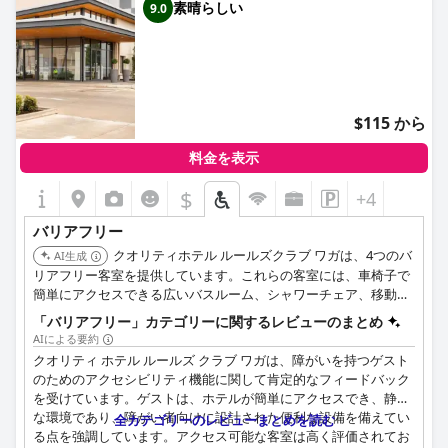
素晴らしい
9.0
$115 から
料金を表示
$
+4
バリアフリー
クオリティホテル ルールズクラブ ワガは、4つのバ
AI生成
リアフリー客室を提供しています。これらの客室には、車椅子で
簡単にアクセスできる広いバスルーム、シャワーチェア、移動補
助のための戦略的に配置された壁の手すりが備わっています。バ
「バリアフリー」カテゴリーに関するレビューのまとめ
リアフリー客室は、エレベーターを介して全フロアおよび1階で
AIによる要約
利用可能です。
クオリティ ホテル ルールズ クラブ ワガは、障がいを持つゲスト
のためのアクセシビリティ機能に関して肯定的なフィードバック
を受けています。ゲストは、ホテルが簡単にアクセスでき、静か
な環境であり、障がい者向けに設計された便利な設備を備えてい
全カテゴリーのレビューまとめを読む
る点を強調しています。アクセス可能な客室は高く評価されてお