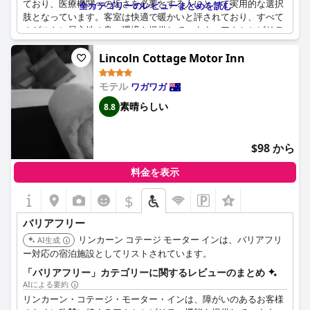
ており、医療機関への近さを必要とする人にとって実用的な選択
全カテゴリーのレビューまとめを読む
肢となっています。客室は快適で暖かいと評されており、すべて
のゲストに居心地の良い環境を提供しています。アクセシビリテ
ィに関しては、ホテルは敷地内や客室へのアクセスが容易で、手
間のかからない滞在を保証しています。さらに、主要道路へのア
Lincoln Cottage Motor Inn
クセスも容易で、交通手段も分かりやすく、見つけやすい場所に
あります。中心部に位置するブールバード・モーター・インは、
モテル
ワガワガ
アクセス可能な宿泊施設を必要とするゲストに、利便性と快適さ
素晴らしい
8.8
の両方を提供しています。
$98 から
料金を表示
$
バリアフリー
リンカーン コテージ モーター インは、バリアフリ
AI生成
ー対応の宿泊施設としてリストされています。
「バリアフリー」カテゴリーに関するレビューのまとめ
AIによる要約
リンカーン・コテージ・モーター・インは、障がいのあるお客様