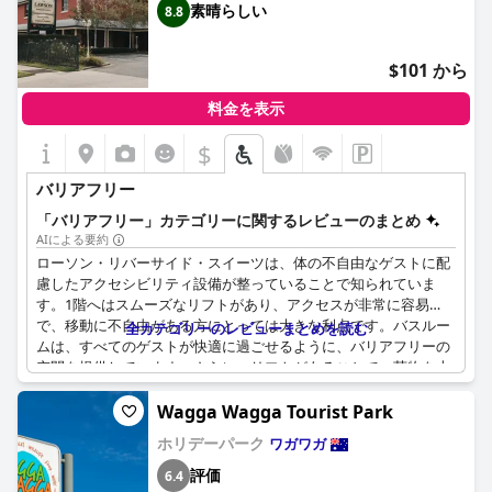
素晴らしい
8.8
$101 から
料金を表示
$
バリアフリー
「バリアフリー」カテゴリーに関するレビューのまとめ
AIによる要約
ローソン・リバーサイド・スイーツは、体の不自由なゲストに配
慮したアクセシビリティ設備が整っていることで知られていま
す。1階へはスムーズなリフトがあり、アクセスが非常に容易
で、移動に不自由がある方にとっては大きな利点です。バスルー
全カテゴリーのレビューまとめを読む
ムは、すべてのゲストが快適に過ごせるように、バリアフリーの
空間を提供しています。さらに、リフトがあることで、荷物を上
に運ぶのも簡単です。周辺のトラックは歩行しやすく、ロケーシ
ョン全体の利便性を高めています。広々とした客室とバリアフリ
Wagga Wagga Tourist Park
ーのバスルームは、宿泊客から好評で、より快適な滞在を可能に
ホリデーパーク
ワガワガ
しています。キッチンには必要なものが揃っており、短期滞在に
最適です。また、WiFiは室内全体で安定して利用できます。ただ
評価
6.4