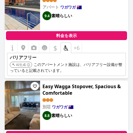
アパート
ワガワガ
素晴らしい
9.4
料金を表示
$
+6
バリアフリー
このアパートメント施設は、バリアフリー設備が整
AI生成
っていると記載されています。
Easy Wagga Stopover, Spacious &
Comfortable
別荘
ワガワガ
素晴らしい
8.8