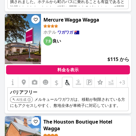
摘されました。ホテルから町のバスに乗れることも有益であると
強調されました。しかし、移動に問題のあるゲストにとって問題
となる大きな階段があるなど、いくつかの問題も指摘されまし
た。階段で荷物を運ぶのが不便であることや、朝食をホテルでは
Mercure Wagga Wagga
なくRSLでとる必要があることも欠点として挙げられました。よ
りアクセスしやすい部屋を予約することで、これらの懸念の一部
ホテル
ワガワガ
を軽減できる可能性があります。
良い
7.9
$115 から
料金を表示
$
+3
バリアフリー
メルキュールワガワガは、移動が制限されている方
AI生成
にもアクセスしやすく、敷地全体が車椅子に対応しています。
The Houston Boutique Hotel
Wagga