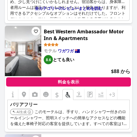
め、少し見つけにくいかもしれません。宿泊客からは、身体障害
者用ルームは満足のいくものだったという報告がありますが、利
全カテゴリーのレビューまとめを読む
用できるアクセシブルなオプションはそれだけでした。フロント
デスクのスタッフは、顧客サービスを改善する必要があるかもし
れません。一部の宿泊客は、対応してもらうまでに約10分待たな
ければならなかったからです。残念ながら、予約前に提供された
Best Western Ambassador Motor
情報が不足していたため、予定をキャンセルせざるを得なかった
Inn & Apartments
というマイナスの経験をした宿泊客もいました。良い点として
は、ホテルは静かで、あらゆる場所にアクセスしやすい中心部に
モテル
ワガワガ
ありますが、一部の部屋にはエアコン、テレビ、室内金庫がない
とても良い
場合があることに注意してください。全体として、アクセシビリ
8.6
ティを重視し、特定の設備が必要な場合は、予約する前にホテル
$88 から
に確認するのが最善かもしれません。
料金を表示
$
+3
バリアフリー
このモーテルは、手すり、ハンドシャワー付きのロ
AI生成
ールインシャワー、照明スイッチへの簡単なアクセスなどの機能
を備えた車椅子対応の客室を提供しています。すべての客室は1
階にあり、近くに駐車場があります。