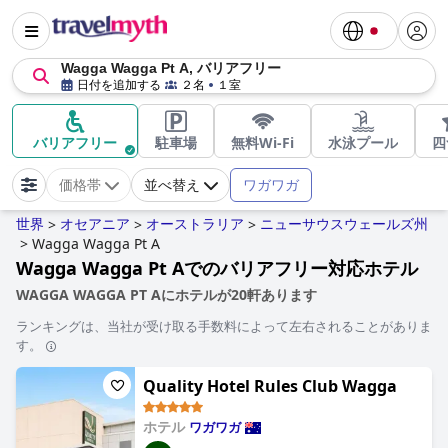
Wagga Wagga Pt A, バリアフリー
日付を追加する
２名
１室
バリアフリー
駐車場
無料Wi-Fi
水泳プール
四
ワガワガ
価格帯
並べ替え
世界
オセアニア
オーストラリア
ニューサウスウェールズ州
>
>
>
>
Wagga Wagga Pt A
Wagga Wagga Pt Aでのバリアフリー対応ホテル
WAGGA WAGGA PT Aにホテルが20軒あります
ランキングは、当社が受け取る手数料によって左右されることがありま
す。
Quality Hotel Rules Club Wagga
ホテル
ワガワガ