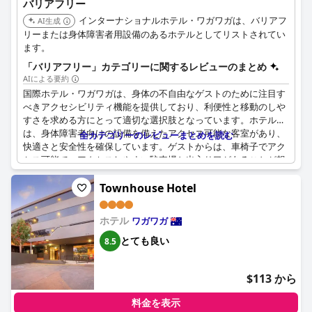
バリアフリー
インターナショナルホテル・ワガワガは、バリアフ
AI生成
リーまたは身体障害者用設備のあるホテルとしてリストされてい
ます。
「バリアフリー」カテゴリーに関するレビューのまとめ
AIによる要約
国際ホテル・ワガワガは、身体の不自由なゲストのために注目す
べきアクセシビリティ機能を提供しており、利便性と移動のしや
すさを求める方にとって適切な選択肢となっています。ホテルに
は、身体障害者向けの設備を備えたアクセス可能な客室があり、
全カテゴリーのレビューまとめを読む
快適さと安全性を確保しています。ゲストからは、車椅子でアク
セス可能で、アクセスしやすい駐車場と出入り口があることが報
告されています。
Townhouse Hotel
ただし、改善の余地があるいくつかの点が指摘されています。ア
クセス可能な客室はありますが、これらの客室内の安全機能は強
ホテル
ワガワガ
化される可能性があります。たとえば、シャワーブースに安全レ
ールがないことや、身体障害者用シャワーにもっと手すりが必要
とても良い
8.5
であることは、懸念事項として強調されています。さらに、滑り
やすい床や便座の緩みなど、いくつかの設計上の側面も、安全性
$113 から
をさらに向上させるために注意が必要です。
これらの点にもかかわらず、全体的なフィードバックは、国際ホ
料金を表示