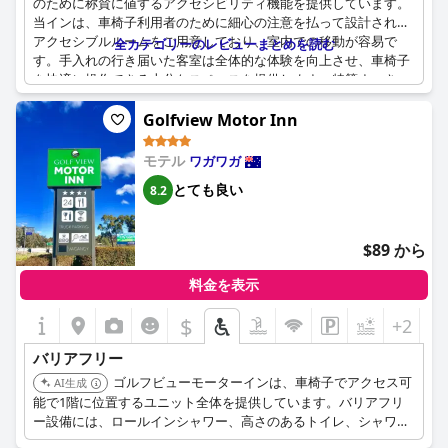
のために称賛に値するアクセシビリティ機能を提供しています。
当インは、車椅子利用者のために細心の注意を払って設計された
アクセシブルルームをご用意しており、室内での移動が容易で
全カテゴリーのレビューまとめを読む
す。手入れの行き届いた客室は全体的な体験を向上させ、車椅子
を快適に操作できる十分なスペースを提供します。特筆すべき
は、あらゆるニーズに対応できるロールインシャワーを備えた、
完全アクセシブルなウェットルームです。お客様は、当インへの
Golfview Motor Inn
アクセスが容易であると一貫して感じており、快適な滞在を保証
するための思慮深い設計と利便性を強調しています。
モテル
ワガワガ
とても良い
8.2
$89 から
料金を表示
$
+2
バリアフリー
ゴルフビューモーターインは、車椅子でアクセス可
AI生成
能で1階に位置するユニット全体を提供しています。バリアフリ
ー設備には、ロールインシャワー、高さのあるトイレ、シャワー
チェア、改造された浴槽、低いシンク、手すり付きトイレが含ま