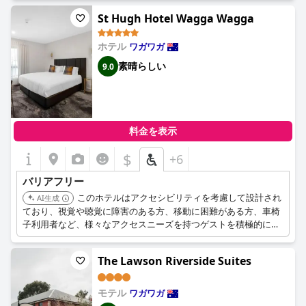
れます。
St Hugh Hotel Wagga Wagga
ホテル
ワガワガ
素晴らしい
9.0
料金を表示
$
+6
バリアフリー
このホテルはアクセシビリティを考慮して設計され
AI生成
ており、視覚や聴覚に障害のある方、移動に困難がある方、車椅
子利用者など、様々なアクセスニーズを持つゲストを積極的に歓
迎しています。バリアフリーの客室にはレインシャワー付きの専
用バスルームがあり、ホテルにはバリアフリーのエレベーター
The Lawson Riverside Suites
と、段差のないシャワーや手すりなどの設備を備えた車椅子対応
のバスルームがあります。
モテル
ワガワガ