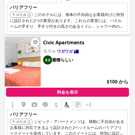
バリアフリー
このホテルには、身体の不自由なお客様向けに特別
AI生成
に設計された2つの客室があります。これらの客室には、バスル
ームの手すり、手すり付きの高さのあるトイレ、シャワー内の安
全バー、ウォークインシャワーなどの設備が含まれています。こ
の施設は、アクセスランプを備え、車椅子でのアクセスが可能で
Civic Apartments
す。
モテル
ワガワガ
素晴らしい
9.0
$100 から
料金を表示
$
+4
バリアフリー
シビック・アパートメンツは、移動に不自由がある
AI生成
お客様に対応できるよう設計された2ベッドルームのバリアフリ
ースイートを提供しています。このスイートには、特別に設計さ