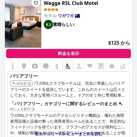
Wagga RSL Club Motel
モテル
ワガワガ
素晴らしい
9.2
$125 から
料金を表示
$
+1
バリアフリー
ワガRSLクラブモーテルは、完全に準拠したバリア
AI生成
フリーのスイートを提供しています。これらのスイートは広々と
しており、大きな専用バスルームと、ドアのすぐ外に専用駐車場
があります。お客様は、隣接するRSLクラブ施設への1階からのア
「バリアフリー」カテゴリーに関するレビューのまとめ
クセスも利用できます。
AIによる要約
ワガRSLクラブモーテルのアクセシビリティ機能は、優れた身障
者用設備と設備の整った身障者用ルームがあることで、肯定的な
フィードバックを得ています。クラブへのアクセスが便利なこと
や、移動が困難な人にとって役立つエレベーターがあることが指
全カテゴリーのレビューまとめを読む