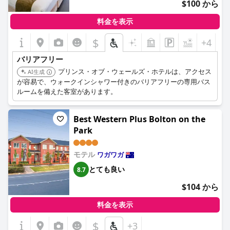
$100 から
ます。優れた顧客サービスと駐車場が利用できることも、アクセ
シビリティを必要とする旅行者にとって全体的な体験を向上させ
料金を表示
る追加の特典です。
$
+4
バリアフリー
プリンス・オブ・ウェールズ・ホテルは、アクセス
AI生成
が容易で、ウォークインシャワー付きのバリアフリーの専用バス
ルームを備えた客室があります。
Best Western Plus Bolton on the
Park
モテル
ワガワガ
とても良い
8.7
$104 から
料金を表示
$
+3