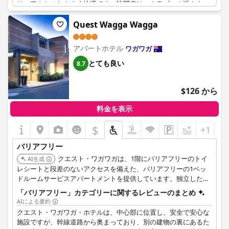
り、アクセスしやすく快適です。訪問者は、クラブへの近さや、
便利な朝食の注文オプションを高く評価しています。ただし、レ
ストランへのアクセスや、部屋から車までの距離を改善できると
Quest Wagga Wagga
述べる人もいます。全体として、ホテルはアクセス可能な宿泊施
設を探している旅行者にとって良い選択肢として際立っていま
アパートホテル
ワガワガ
す。
とても良い
8.7
$126 から
料金を表示
$
+1
バリアフリー
クエスト・ワガワガは、1階にバリアフリーのトイ
AI生成
レシートと段差のないアクセスを備えた、バリアフリーの1ベッ
ドルームサービスアパートメントを提供しています。独立した車
椅子利用者向けのティア2バリアフリー宿泊施設プロバイダーと
「バリアフリー」カテゴリーに関するレビューのまとめ
して認定されています。
AIによる要約
クエスト・ワガワガ・ホテルは、中心部に位置し、安全で安心な
施設ですが、幹線道路から奥まっており、別の建物の裏にあるた