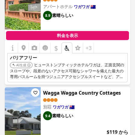
アパートホテル
ワガワガ
素晴らしい
8.9
料金を表示
$
+3
バリアフリー
ヒューストンブティックホテルワガは、正面玄関の
AI生成
スロープや、段差のないアクセス可能なシャワーを備えた最大の
専用バスルームを持つジュニアアクセシブルスイートなど、アク
セシビリティオプションを提供しています。
Wagga Wagga Country Cottages
別荘
ワガワガ
素晴らしい
9.4
$119 から