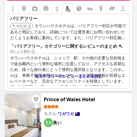
テル・ワガワガがアクセス可能な宿泊施設の提供に尽力してお
$
り、身体の不自由なゲストにとって実行可能な選択肢となってい
ることを示しています。アップグレードされた車椅子対応の客室
バリアフリー
にある広いバスルームと、施設全体の簡単なアクセスは、この取
り組みを強調しています。
タウンハウスホテルは、バリアフリー対応が可能で
AI生成
あると明記しており、詳細については運営者にお問い合わせいた
だくようお客様に案内しています。また、バリアフリー対応施設
としても掲載されています。
「バリアフリー」カテゴリーに関するレビューのまとめ
AIによる要約
タウンハウスホテルは、ショップ、駅、その他の主要な目的地ま
で徒歩圏内という便利な場所に位置しており、アクセスも容易な
ため、様々な旅行者にとって便利な選択肢となります。このホテ
ルは、車椅子利用者用のスロープや、フロア間の移動が容易なエ
全カテゴリーのレビューまとめを読む
レベーターなど、完全なアクセシビリティを特徴としています。
特に312号室は、広々とした設備の整った身体障害者用バスルー
ムがあり、車椅子での利用が可能であると、アクセシブルな客室
がゲストから高く評価されています。
Prince of Wales Hotel
建物自体が完全にアクセス可能であり、ハンディキャップのある
モテル
ワガワガ
お客様にも快適にお過ごしいただけます。このホテルは、清潔で
必要なアメニティがすべて備わった客室を備えており、宿泊やビ
良い
7.7
ジネス旅行者にも適しています。さらに、シャワーの設備が良い
と評価されていますが、シャワーの時間が短いという意見もあり