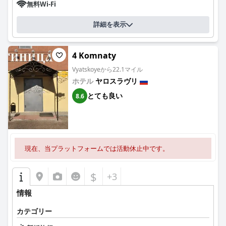
無料Wi-Fi
詳細を表示
4 Komnaty
Vyatskoyeから22.1マイル
ホテル
ヤロスラヴリ
とても良い
8.6
現在、当プラットフォームでは活動休止中です。
$
+3
情報
カテゴリー