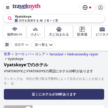
Vyatskoye
日付を追加する
２名
１室
無料Wi-Fi
小さい
犬と泊まれる
駐車場
ビジネ
価格帯
並べ替え
世界
ヨーロッパ
ロシア
>
>
>
Yaroslavl
>
Nekrasovskiy rayon
>
Vyatskoye
Vyatskoyeでのホテル
VYATSKOYEとVYATSKOYEの周辺にホテル29軒があります
ランキングは、当社が受け取る手数料によって左右されることがありま
す。
近くにホテルが20軒あります