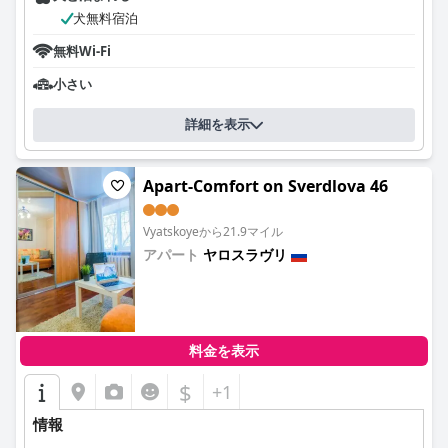
犬無料宿泊
無料Wi-Fi
小さい
詳細を表示
Apart-Comfort on Sverdlova 46
Vyatskoyeから21.9マイル
アパート
ヤロスラヴリ
0.0
料金を表示
$
+1
情報