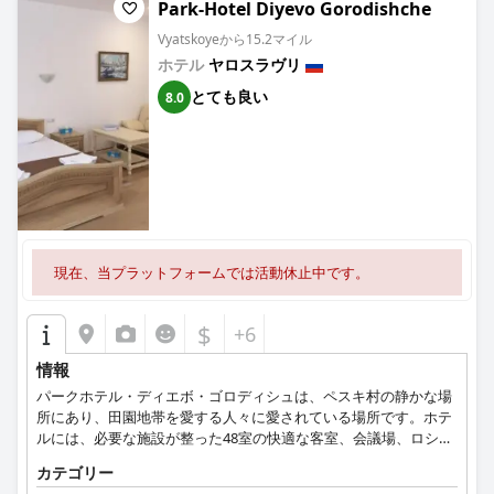
Park-Hotel Diyevo Gorodishche
Vyatskoyeから15.2マイル
ホテル
ヤロスラヴリ
とても良い
8.0
現在、当プラットフォームでは活動休止中です。
$
+6
情報
パークホテル・ディエボ・ゴロディシュは、ペスキ村の静かな場
所にあり、田園地帯を愛する人々に愛されている場所です。ホテ
ルには、必要な施設が整った48室の快適な客室、会議場、ロシア
料理とヨーロッパ料理のレストラン、屋内プール、ジャグジー、
カテゴリー
サウナ、トルコ式風呂を備えたスパセンターがあります。旅行者