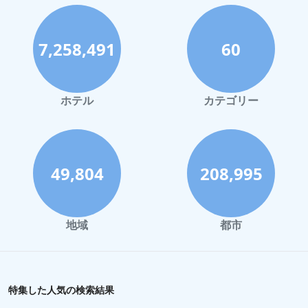
神戸市でのホテル
宮古島でのホテル
7,258,491
60
函館市でのホテル
ハワイイでのホテル
鎌倉市でのホテル
ホテル
カテゴリー
那須でのホテル
静岡市でのホテル
川崎市でのホテル
49,804
208,995
与論でのホテル
倉敷市でのホテル
地域
都市
盛岡市でのホテル
藤沢市でのホテル
蒲郡市でのホテル
特集した人気の検索結果
直島町でのホテル