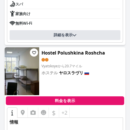
一人一人への配慮と献身が、当ホテルの主な価値です。
スパ
家族向け
無料Wi-Fi
詳細を表示
Hostel Polushkina Roshcha
Vyatskoyeから20.7マイル
ホステル
ヤロスラヴリ
0.0
料金を表示
$
+2
情報