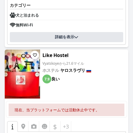
カテゴリー
犬と泊まれる
無料Wi-Fi
詳細を表示
Like Hostel
Vyatskoyeから21.6マイル
ホステル
ヤロスラヴリ
良い
7.9
現在、当プラットフォームでは活動休止中です。
$
+3