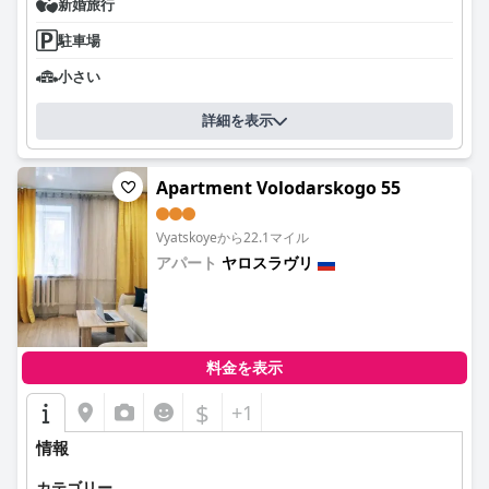
新婚旅行
駐車場
小さい
詳細を表示
Apartment Volodarskogo 55
Vyatskoyeから22.1マイル
アパート
ヤロスラヴリ
0.0
料金を表示
$
+1
情報
カテゴリー