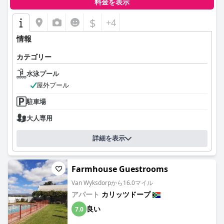
料金を表示
$
+4
情報
カテゴリー
水泳プール
屋外プール
駐車場
大人専用
詳細を表示
Farmhouse Guestrooms
Van Wyksdorpから16.0マイル
アパート
カリッツドープ
良い
7.0