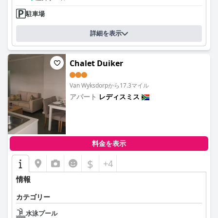
駐車場
詳細を表示
Chalet Duiker
Van Wyksdorpから17.3マイル
アパート
レディスミス
0.0
料金を表示
$
+4
情報
カテゴリー
水泳プール