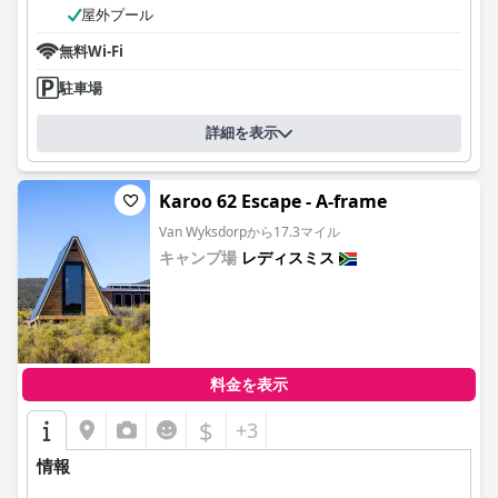
屋外プール
無料Wi-Fi
駐車場
詳細を表示
Karoo 62 Escape - A-frame
Van Wyksdorpから17.3マイル
キャンプ場
レディスミス
0.0
料金を表示
$
+3
情報