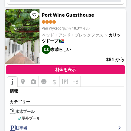
Port Wine Guesthouse
Van Wyksdorpから18.3マイル
ベッド・アンド・ブレックファスト
カリッ
ツドープ
素晴らしい
8.8
$81 から
料金を表示
$
+8
情報
カテゴリー
水泳プール
屋外プール
駐車場