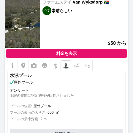
ファームステイ
Van Wyksdorp
素晴らしい
9.7
$50 から
料金を表示
$
+5
水泳プール
屋外プール
アンケート
上記の質問に宿泊施設が回答されました
プールの位置:
屋外プール
2
プールの表面の大きさ:
600 m
プールの最小深度:
2 m