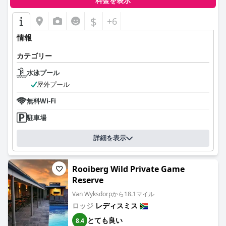
料金を表示
$
+6
情報
カテゴリー
水泳プール
屋外プール
無料Wi-Fi
駐車場
詳細を表示
Rooiberg Wild Private Game
Reserve
Van Wyksdorpから18.1マイル
ロッジ
レディスミス
とても良い
8.4