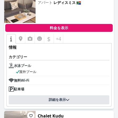
アパート
レディスミス
0.0
料金を表示
$
+4
情報
カテゴリー
水泳プール
屋外プール
無料Wi-Fi
駐車場
詳細を表示
Chalet Kudu