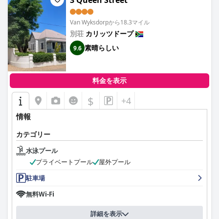
3 Queen Street
Van Wyksdorpから18.3マイル
別荘
カリッツドープ
素晴らしい
9.6
料金を表示
$
+4
情報
カテゴリー
水泳プール
プライベートプール
屋外プール
駐車場
無料Wi-Fi
詳細を表示