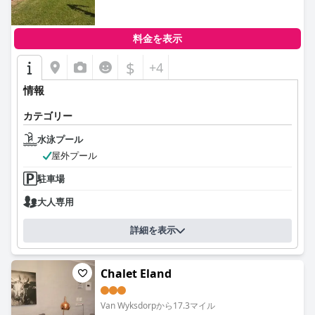
料金を表示
$
+4
情報
カテゴリー
水泳プール
屋外プール
駐車場
大人専用
詳細を表示
Chalet Eland
Van Wyksdorpから17.3マイル