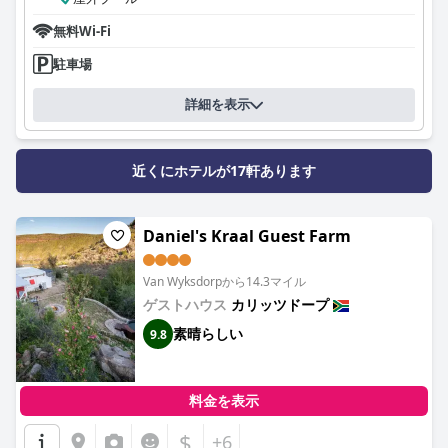
無料Wi-Fi
駐車場
詳細を表示
近くにホテルが17軒あります
Daniel's Kraal Guest Farm
Van Wyksdorpから14.3マイル
ゲストハウス
カリッツドープ
素晴らしい
9.8
料金を表示
$
+6