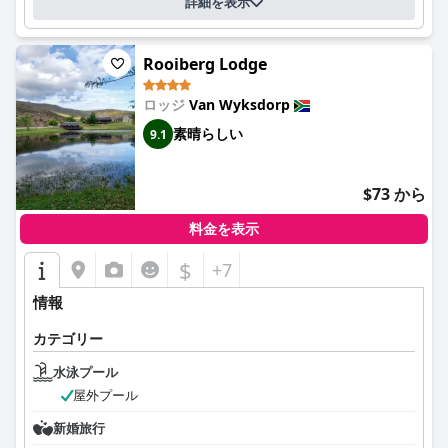
詳細を表示
Rooiberg Lodge
ロッジ
Van Wyksdorp
素晴らしい
9.1
$73 から
料金を表示
$
+7
情報
カテゴリー
水泳プール
屋外プール
新婚旅行