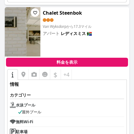
Chalet Steenbok
Van Wyksdorpから17.3マイル
アパート
レディスミス
0.0
料金を表示
$
+4
情報
カテゴリー
水泳プール
屋外プール
無料Wi-Fi
駐車場