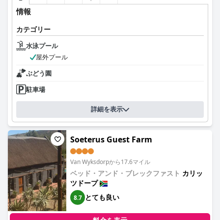
情報
カテゴリー
水泳プール
屋外プール
ぶどう園
駐車場
詳細を表示
Soeterus Guest Farm
Van Wyksdorpから17.6マイル
ベッド・アンド・ブレックファスト
カリッ
ツドープ
とても良い
8.7