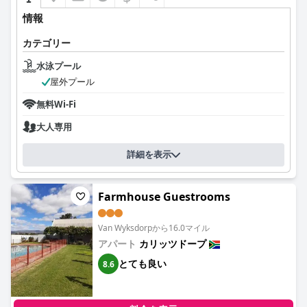
情報
カテゴリー
水泳プール
屋外プール
無料Wi-Fi
大人専用
詳細を表示
Farmhouse Guestrooms
Van Wyksdorpから16.0マイル
アパート
カリッツドープ
とても良い
8.6