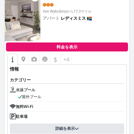
Van Wyksdorpから17.3マイル
アパート
レディスミス
0.0
料金を表示
$
+4
情報
カテゴリー
水泳プール
屋外プール
無料Wi-Fi
駐車場
詳細を表示