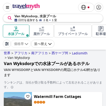
Van Wyksdorp, 水泳プール
日付を追加する
２名
１室
水泳プール
屋外プール
プライベートプール
駐車場
価格帯
並べ替え
世界
アフリカ
南アフリカ
西ケープ州
>
>
>
>
Ladismith
>
Van Wyksdorp
Van Wyksdorpでの水泳プールがあるホテル
VAN WYKSDORPとVAN WYKSDORPの周辺にホテル42軒があり
ます
ランキングは、当社が受け取る手数料によって左右されることがありま
す。
Watermill Farm Cottages