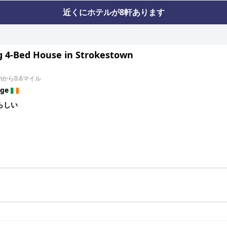
近くにホテルが8軒あります
ng 4-Bed House in Strokestown
ownから0.6マイル
nge
らしい