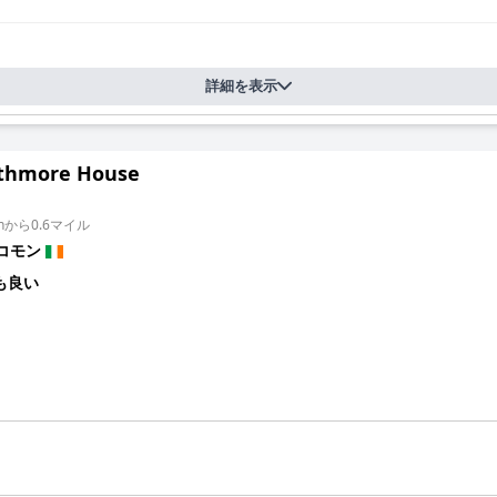
詳細を表示
thmore House
ownから0.6マイル
コモン
も良い