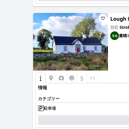
Lough 
別荘
Stro
素晴
9.6
$
+1
情報
カテゴリー
駐車場