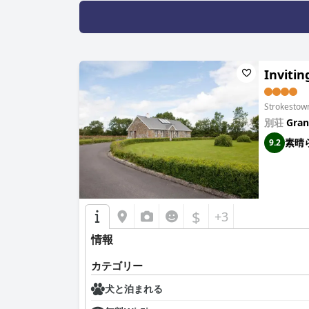
Inviti
Strokest
別荘
Gra
素晴
9.2
$
+3
情報
カテゴリー
犬と泊まれる