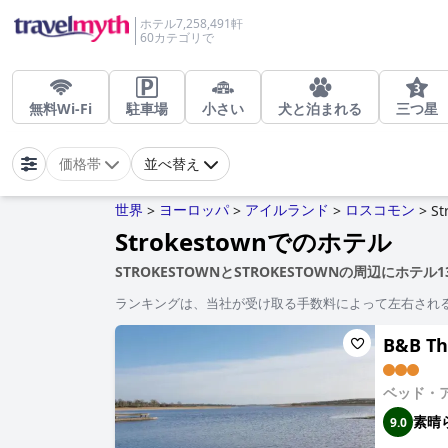
ホテル7,258,491軒
60カテゴリで
無料Wi-Fi
駐車場
小さい
犬と泊まれる
三つ星
価格帯
並べ替え
世界
ヨーロッパ
アイルランド
ロスコモン
>
>
>
>
St
Strokestownでのホテル
STROKESTOWNとSTROKESTOWNの周辺にホテ
ランキングは、当社が受け取る手数料によって左右され
B&B The
ベッド・
素晴
9.0