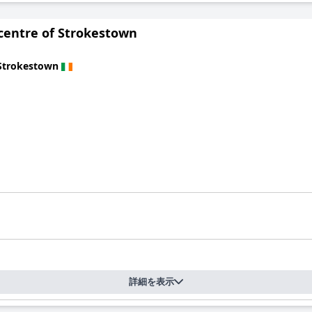
 centre of Strokestown
Strokestown
詳細を表示