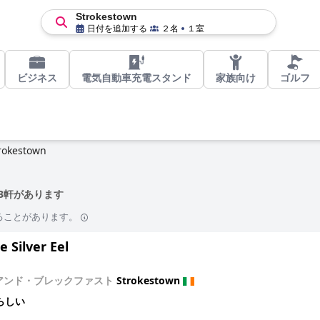
Strokestown
日付を追加する
２名
１室
ビジネス
電気自動車充電スタンド
家族向け
ゴルフ
rokestown
ル13軒があります
ることがあります。
 Silver Eel
アンド・ブレックファスト
Strokestown
らしい