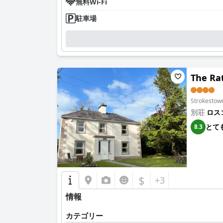
無料Wi-Fi
駐車場
The Ra
Strokest
別荘
ロス
とて
8.3
$
+3
情報
カテゴリー