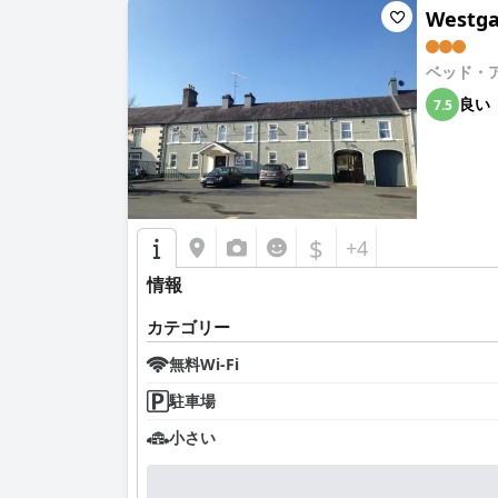
Westga
ベッド・
良い
7.5
$
+4
情報
カテゴリー
無料Wi-Fi
駐車場
小さい