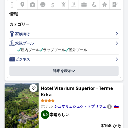
$
情報
カテゴリー
家族向け
水泳プール
屋内プール
ラッププール
屋外プール
ビジネス
詳細を表示
Hotel Vitarium Superior - Terme
Krka
ホテル
シュマリェシュケ・トプリツェ
素晴らしい
8.9
$168 から