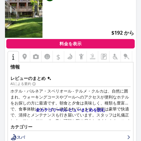
$192 から
料金を表示
$
情報
レビューのまとめ
AIによる要約
ホテル・バルネア・スペリオール - テルメ・クルカは、自然に囲
まれ、ウォーキングコースやプールへのアクセスが便利なホテル
をお探しの方に最適です。朝食と夕食は美味しく、種類も豊富
で、食事体験はゲストから絶賛されています。客室は豪華で快適
全カテゴリーのレビューまとめを読む
で、清掃とメンテナンスも行き届いています。スタッフは礼儀正
しく、フレンドリーで、常に可能な限り尽力してくれます。スパ
カテゴリー
センター「OAZA」はこのホテルの目玉で、豊富なウェルネスサ
ービスから選ぶことができます。プールエリアは手入れが行き届
スパ
いており、リラックスできるオプションが用意されていますが、