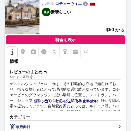
ホテル
コチェーヴィエ
素晴らしい
8.9
$60 から
料金を表示
$
+4
情報
レビューのまとめ
AIによる要約
ゲストハウス・ヴェロニカは、その戦略的な立地で知られてお
り、様々な旅行者にとって理想的な選択肢となっています。コチ
ェービェのダウンタウンに近い場所に位置し、レストラン、バ
ー、ショップ、駅へのアクセスが容易でありながら、静かな隠れ
全カテゴリーのレビューまとめを読む
家を提供しています。自然愛好家にとっては、ルドニク湖、ハイ
キングコース、コチェービェ湖（徒歩15分）に近いことが利点で
カテゴリー
す。このゲストハウスは、オーストリアやクロアチアへ向かう旅
行者にも便利な場所に位置し、安全な駐車場と全体的に静かで実
家族向け
用的な環境を提供しています。