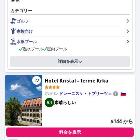
カテゴリー
ゴルフ
家族向け
水泳プール
温水プール
屋内プール
詳細を表示
Hotel Kristal - Terme Krka
ホテル
ドレーニスケ・トプリーツェ
素晴らしい
9.1
$144 から
料金を表示