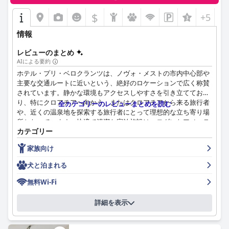
ませんが、全体的な快適さと落ち着いた雰囲気は、楽しい滞在を
保証します。
$
+5
清潔さはホテル全体の特徴であり、宿泊客はプライベートエリア
情報
と共用エリアの両方の完璧な状態について頻繁に言及します。清
潔さへのこだわりは、モダンで手入れの行き届いたアメニティに
レビューのまとめ
よってさらに強化され、歓迎的で快適な環境を作り出していま
AIによる要約
す。
ホテル・プリ・ベロクランツは、ノヴォ・メストの市内中心部や
主要な交通ルートに近いという、絶好のロケーションで広く称賛
ホテル・ラカーのスタッフは、その親しみやすさ、親切さ、温か
されています。静かな環境もアクセスしやすさを引き立ててお
いおもてなしで高い評価を得ています。宿泊客は、イタリア語、
り、特にクロアチアへ向かう、またはクロアチアから来る旅行者
全カテゴリーのレビューまとめを読む
英語、セルビア語を含むスタッフの多言語対応能力と、さまざま
や、近くの温泉地を探索する旅行者にとって理想的な立ち寄り場
な言語で対応してくれることに感謝しています。卓越したレベル
所となっています。快適で清潔な宿泊施設は、モダンなアメニテ
のサービスとチームの気配りは、訪問者に永続的な良い印象を与
カテゴリー
ィと家庭的な雰囲気を備えた広々とした客室が特徴ですが、家具
えます。
の一部はやや時代を感じさせるかもしれません。清潔さは客室だ
家族向け
けでなく施設全体に及んでおり、全体的に快適な体験をさらに高
最後に、ホテル・ラカーのベッドは、特に快適で、宿泊客からは
めています。
犬と泊まれる
完璧だと評されることもよくあります。客室の快適さと広さ、そ
して高品質な寝具が、安らぎと満足のいく滞在を保証します。
ホテルの朝食は、豊富で多様なセレクションで高い評価を得てお
無料Wi-Fi
り、伝統的なコンチネンタル料理と地元のスロベニアの味が融合
要約すると、ホテル・ラカーは、便利でありながら静かなロケー
しています。同様に、敷地内のレストランも、特に多くのゲスト
詳細を表示
ション、卓越したダイニングオプション、快適で清潔な客室、そ
を喜ばせる伝統的なスロベニア料理など、優れたリーズナブルな
して素晴らしいスタッフサービスを通じて、非常に好意的な体験
価格の夕食のオプションで高く評価されています。
を提供します。これらの肯定的なレビューは、さまざまな旅行者