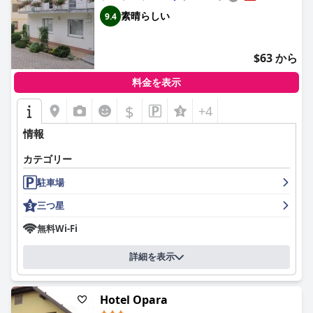
テル・ドレンツのスタッフは、そのフレンドリーさ、気配り、プ
素晴らしい
9.4
ロ意識が高く評価されており、宿泊客の肯定的な体験に大きく貢
献しています。
$63 から
ホテルの駐車場も強みの1つであり、車やバイクのための十分な
スペースが用意されており、到着時のストレスフリーな体験を保
料金を表示
証しています。家族連れは特に、安全な遊び場や子供向けのさま
ざまなアクティビティなど、子供に優しいアメニティをホテルで
$
+4
楽しんでおり、家族旅行者にとって最適な選択肢となっていま
す。
情報
柔らかいマットレスと清潔な寝具を備えた快適なベッドも、枕の
カテゴリー
快適さに関するいくつかの小さな批判にもかかわらず、宿泊客の
安眠に貢献しています。ただし、WiFiサービスは、客室での時折
駐車場
の問題やネットワークセキュリティに関する懸念など、さまざま
三つ星
なフィードバックを受けており、改善の可能性のある分野を示し
ています。
無料Wi-Fi
全体として、ホテル・ドレンツは、短時間の休憩にも長期滞在に
詳細を表示
も最適な、コストパフォーマンスに優れた3つ星の宿泊施設を提
供し、一貫して宿泊客のニーズと期待に応えています。
Hotel Opara