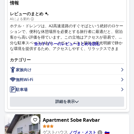
情報
レビューのまとめ
AIによる要約
ホテル・ドレンツは、A2高速道路のすぐそばという絶好のロケー
ションで、便利な休憩場所を必要とする旅行者に最適だと、宿泊
客から高い評価を得ています。この立地はアクセスが容易で、十
分な駐車スペースがあり、ノヴォ・メスト郊外の風光明媚で静か
全カテゴリーのレビューまとめを読む
な環境を提供するため、アクセスしやすく、リラックスできま
す。
カテゴリー
宿泊客は一般的に、多様なオプションを備えた満足のいく朝食を
家族向け
楽しんでいますが、種類とスペースの改善の余地があると感じる
人もいます。ホテルレストランでの夕食は、美味しく高品質な料
無料Wi-Fi
理と手頃な価格で広く賞賛されており、特にスープ、グリル肉、
薪窯焼きのピザが好評です。
駐車場
客室は、その広さ、清潔さ、モダンなアメニティで頻繁に賞賛さ
詳細を表示
れています。騒音や軽微な設備の故障に関する問題もいくつか指
摘されていますが、全体的な客室体験はほとんどの宿泊客、特に
家族のニーズを満たしています。
Apartment Sobe Ravbar
清潔さはホテル全体で際立った特徴であり、客室と施設は申し分
ゲストハウス
ノヴォ・メスト
なく、手入れが行き届いていると一貫して言及されています。ホ