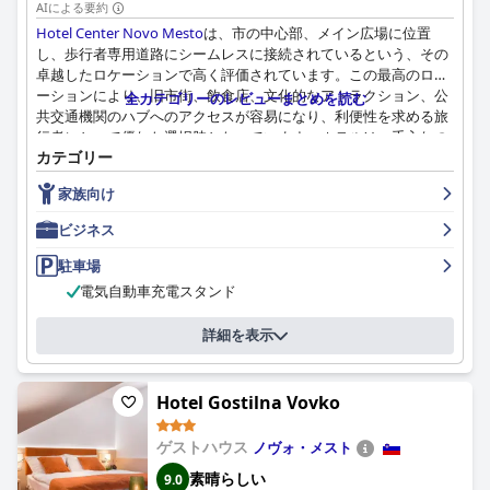
が、支配的な認識は、手入れの行き届いた環境であるというもの
AIによる要約
です。
Hotel Center Novo Mesto
は、市の中心部、メイン広場に位置
し、歩行者専用道路にシームレスに接続されているという、その
ホテルオパラのスタッフは、そのフレンドリーさ、プロ意識、そ
卓越したロケーションで高く評価されています。この最高のロケ
して親切さで一貫して賞賛されています。サービスはタイムリー
ーションにより、旧市街、飲食店、文化的なアトラクション、公
全カテゴリーのレビューまとめを読む
で効果的であると強調されており、特にバーテンダーのフレンド
共交通機関のハブへのアクセスが容易になり、利便性を求める旅
リーな態度が高く評価されています。スタッフの気配りと丁寧な
行者にとって優れた選択肢となっています。ホテルは、手入れの
対応は、ゲストエクスペリエンスを大幅に向上させ、ホテルにと
カテゴリー
行き届いた施設と清潔なスペースを備えた、静かでモダンな環境
って不可欠な資産となっています。フロントでの孤立した問題に
を提供しています。さらに、事前に予約可能な駐車場があること
もかかわらず、全体的なコンセンサスは、スタッフが高いレベル
家族向け
は、車で旅行する人にとって魅力を高めています。
のホスピタリティと顧客ケアを提供していることを示していま
ビジネス
す。
Hotel Center Novo Mesto
での朝食は、一貫して高く評価されて
おり、多様で豊富、そして高品質であると見なされています。ビ
駐車場
ュッフェスタイルの朝食は、多様な味覚や食事の好みに対応して
電気自動車充電スタンド
おり、焼きたてのクロワッサンや温かい料理と冷たい料理の組み
合わせなど、ビーガンオプションもよく注目されています。フレ
詳細を表示
ンドリーで礼儀正しい朝食スタッフは、ポジティブな食事体験を
さらに高めます。
Hotel Gostilna Vovko
客室は、清潔さ、モダンな内装、快適なベッドで知られていま
す。ただし、一般的に小さめであると説明されており、一部のゲ
ストにとっては懸念事項となる可能性があります。コンパクトな
ゲストハウス
ノヴォ・メスト
サイズにもかかわらず、客室は機能的で居心地が良く、快適な滞
素晴らしい
9.0
在を保証する標準的なアメニティが備わっています。清潔さは際