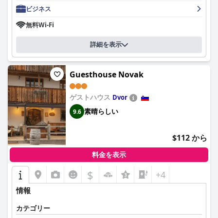
ビジネス
ゲストハウス・ヴェロニカの朝食は、その美味しさと豊富な種類
で高い評価を受けています。ゲストは、午前6時からの早い時間
無料Wi-Fi
から利用できることや、標準的なビュッフェアイテムと特別なリ
クエストの両方を含む豊富なセレクションに感謝しています。多
詳細を表示
様性が限られているという言及もいくつかありますが、その品質
と新鮮さ、そして美味しいコーヒーは、ほとんどのゲストを満足
させています。フレンドリーで親切なスタッフが、ポジティブな
Guesthouse Novak
食事体験をさらに高めています。
ゲストハウス・ヴェロニカの客室は、広々として快適で、必要な
ゲストハウス
Dvor
アメニティが完備されています。客室とバスルームの両方の清潔
素晴らしい
9.6
さが頻繁に強調されており、一部の客室には小さなバルコニーや
庭へのアクセスなどの追加機能があります。古いヴィラの魅力が
反映された客室は、細心の注意を払って準備されており、快適な
$112 から
滞在を保証し、親切なホストによってさらに高められています。
料金を表示
ゲストハウス・ヴェロニカのスタッフは、その親しみやすさ、親
切さ、プロ意識で頻繁に称賛されています。特にホストは、その
$
+4
親切な性格と貴重なヒントで注目されており、温かく歓迎的な雰
囲気を作り出しています。チームの申し分のないサービスと適応
情報
力は、ゲストの満足に対する卓越したコミットメントを保証しま
す。
カテゴリー