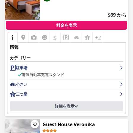
立った特徴であり、ホテルは優れた清掃基準と衛生的な環境を備
えていると頻繁に説明されています。
$69 から
Hotel Center Novo Mesto
のスタッフは、その親切さ、親切さ、
料金を表示
サービスへの献身で一貫して賞賛されています。特に受付係は、
その丁寧で礼儀正しい態度で賞賛されています。チームによって
$
+2
作り出される全体的にポジティブで活気に満ちた雰囲気は、ゲス
トエクスペリエンスを大幅に向上させ、ホテルにサービスの高い
情報
評価を確保しています。
カテゴリー
駐車場は有料で利用できますが、スペースが限られている場合が
あり、駐車場を見つけるのが難しい場合があります。ゲストは近
駐車場
くの無料の夜間駐車場を見つけたり、利便性のために1日の料金
電気自動車充電スタンド
を支払うことができます。ベッドは一般的に快適さのために好評
であり、ぐっすり眠るのに役立ちます。
小さい
三つ星
全体として、
Hotel Center Novo Mesto
は旅行者にとって優れた
選択肢であり、モダンなアメニティ、清潔さ、快適さ、そして比
類のないロケーションを兼ね備えています。部屋のサイズと駐車
詳細を表示
料金は小さな欠点かもしれませんが、スタッフのサービスや並外
れた朝食などの肯定的な側面は、短期の立ち寄りや長期の滞在の
両方にとって強くお勧めの滞在となります。
Guest House Veronika