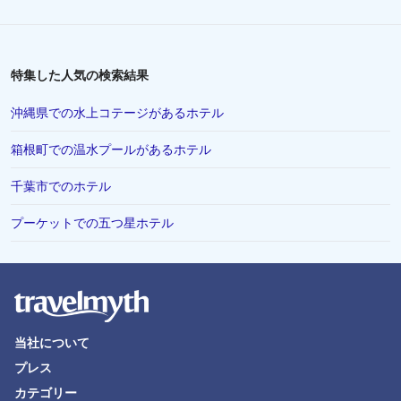
盛岡市でのホテル
藤沢市でのホテル
蒲郡市でのホテル
特集した人気の検索結果
直島町でのホテル
沖縄県での水上コテージがあるホテル
鴨川市でのホテル
箱根町での温水プールがあるホテル
三島市でのホテル
千葉市でのホテル
岐阜市でのホテル
米子市でのホテル
プーケットでの五つ星ホテル
網走市でのホテル
つくば市でのホテル
山形県でのホテル
調布市でのホテル
当社について
プレス
埼玉県でのホテル
カテゴリー
舞鶴市でのホテル