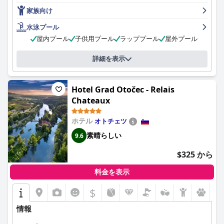
古くて簡素だと感じるゲストもいました。全体として、ホテル・
家族向け
バルネア・スペリオール - テルメ・クルカは、快適さ、豪華さ、
リラックスを保証し、夏の休暇に最適な場所となっています。
水泳プール
屋内プール
子供用プール
ラッププール
屋外プール
詳細を表示
Hotel Grad Otočec - Relais
Chateaux
ホテル
オトチェツ
素晴らしい
9.6
$325 から
料金を表示
$
情報