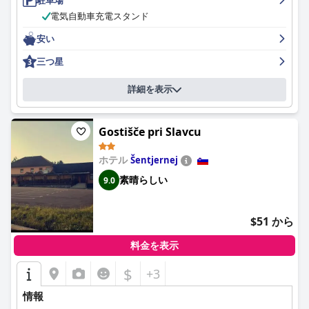
電気自動車充電スタンド
安い
三つ星
詳細を表示
Gostišče pri Slavcu
ホテル
Šentjernej
素晴らしい
9.0
$51 から
料金を表示
$
+3
情報