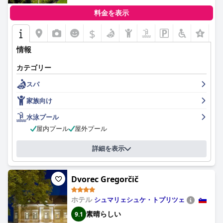
料金を表示
$
情報
カテゴリー
スパ
家族向け
水泳プール
屋内プール
屋外プール
詳細を表示
Dvorec Gregorčič
ホテル
シュマリェシュケ・トプリツェ
素晴らしい
9.1