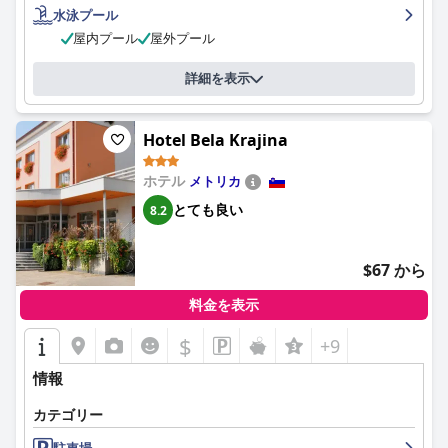
水泳プール
屋内プール
屋外プール
詳細を表示
Hotel Bela Krajina
ホテル
メトリカ
とても良い
8.2
$67 から
料金を表示
$
+9
情報
カテゴリー
駐車場