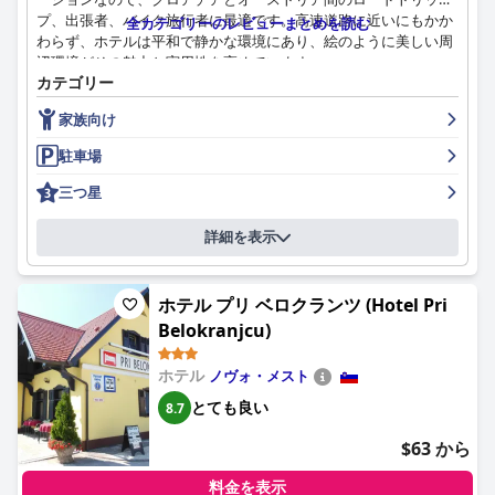
が、概ね好評で、滞在に快適なリラックス要素を追加していま
プ、出張者、バイク旅行者に最適です。高速道路に近いにもかか
全カテゴリーのレビューまとめを読む
す。
わらず、ホテルは平和で静かな環境にあり、絵のように美しい周
辺環境がその魅力と実用性を高めています。
[ホテル名]は、その魅力的な装飾と静かな環境で、ロマンチック
カテゴリー
な体験を提供するホテルとして認識されており、カップルに最適
ホテルの朝食は、その質と種類が常に称賛されており、卵料理、
です。犬の飼い主もホテルが寛容であると感じていますが、ペッ
家族向け
サーモン、アボカドなどの作りたての料理や、地元の特産品が豊
トの追加料金については事前に確認することをお勧めします。
富に用意されています。ボリュームたっぷりの朝食は、早起きの
駐車場
方にも対応しており、宿泊客は十分に満足できます。この素晴ら
あらゆる側面を考慮すると、[ホテル名]は、優れたサービスを備
しい朝食体験は、ホテルの家庭的で魅力的な雰囲気をさらに高め
三つ星
えた豪華でありながら居心地の良い隠れ家として際立っており、
ます。
静けさ、美食、そして温かいおもてなしを求める旅行者にとっ
詳細を表示
て、非常にお勧めの選択肢となっています。
ホテル・ラカーのレストランでの食事も同様に印象的で、料理の
質の高さと美味しさが頻繁に賞賛されています。地元の食材の使
用と、ロマンチックなブドウの木に覆われたテラスが、食事全体
ホテル プリ ベロクランツ (Hotel Pri
の雰囲気を高めています。レストランは、厳選されたチーズセレ
Belokranjcu)
クションと、様々な高品質な料理で、楽しく思い出に残る食事体
験を提供することで評価されています。
ホテル
ノヴォ・メスト
ホテル・ラカーの客室は、その広さ、モダンなデザイン、清潔さ
とても良い
8.7
で高く評価されています。客室は快適で、新しい家具、モダンな
アメニティ、大きなデスクや広々としたバスルームなどの機能的
$63 から
なデザイン要素が特徴です。ジャグジーや高品質の化粧品が、贅
沢感を加えています。一部の客室は少し標準的に見えるかもしれ
料金を表示