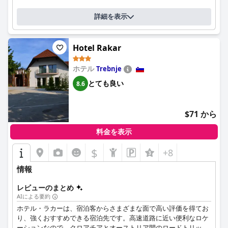
は素晴らしく、さまざまな好みに合わせた素晴らしい料理と卓越
したサービスで、全体的なダイニング体験を向上させています。
詳細を表示
[ホテル名]の客室は、広々とした空間、モダンでスタイリッシュ
な内装、そして快適さが称賛されています。多くの客室にはバル
Hotel Rakar
コニーが付いており、さらに魅力が増しています。アメニティの
不足など、いくつかの小さな問題はあるものの、客室の品質に関
ホテル
Trebnje
する全体的なフィードバックは肯定的であり、清潔さと快適なベ
ッドは特に賞賛され、安らかな夜の眠りを保証しています。
とても良い
8.6
ホテルの清潔さは一貫して称賛されており、宿泊客は客室と共用
エリアの両方の清潔さを頻繁に指摘しています。高い水準の清潔
$71 から
さは、施設全体で魅力的で快適な雰囲気を作り出すのに貢献して
います。
料金を表示
[ホテル名]のスタッフは、そのフレンドリーさ、プロ意識、そし
$
+8
て献身性で、しばしば重要な強みとして強調されています。宿泊
客は、スタッフが提供する温かい歓迎と個人的な気配りに感謝し
情報
ており、全体的な宿泊体験をより楽しく、思い出深いものにして
います。
レビューのまとめ
AIによる要約
さらに、ホテルのWi-Fiは、レジャーとビジネスの両方のニーズに
ホテル・ラカーは、宿泊客からさまざまな面で高い評価を得てお
適した、高速で信頼性の高いパフォーマンスで賞賛されていま
り、強くおすすめできる宿泊先です。高速道路に近い便利なロケ
す。施設内のスパ施設は、いくつかの運営上の改善が必要です
ーションなので、クロアチアとオーストリア間のロードトリッ