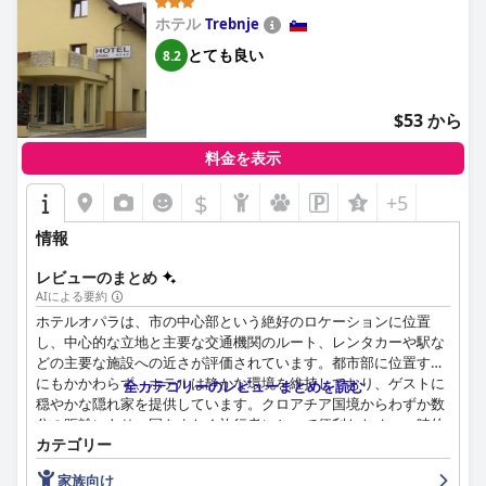
ホテル
Trebnje
とても良い
8.2
$53 から
料金を表示
$
+5
情報
レビューのまとめ
AIによる要約
ホテルオパラは、市の中心部という絶好のロケーションに位置
し、中心的な立地と主要な交通機関のルート、レンタカーや駅な
どの主要な施設への近さが評価されています。都市部に位置する
にもかかわらず、ホテルは静かな環境を維持しており、ゲストに
全カテゴリーのレビューまとめを読む
穏やかな隠れ家を提供しています。クロアチア国境からわずか数
分の距離にあり、国をまたぐ旅行者にとって便利なため、一時的
カテゴリー
な滞在と長期滞在の両方のゲストにとって優れた選択肢としての
評判をさらに確固たるものにしています。
家族向け