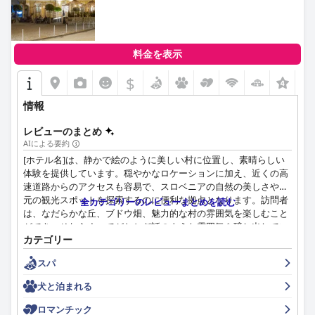
料金を表示
$
+2
情報
レビューのまとめ
AIによる要約
[ホテル名]は、静かで絵のように美しい村に位置し、素晴らしい
体験を提供しています。穏やかなロケーションに加え、近くの高
速道路からのアクセスも容易で、スロベニアの自然の美しさや地
元の観光スポットを探索するのに便利な拠点となります。訪問者
全カテゴリーのレビューまとめを読む
は、なだらかな丘、ブドウ畑、魅力的な村の雰囲気を楽しむこと
ができ、それらすべてがおとぎ話のような雰囲気を醸し出してい
カテゴリー
ます。
スパ
[ホテル名]の朝食は、新鮮なパンやおいしいコーヒーなど、その
豊富な種類と品質が高く評価されています。ダイニング体験は夕
犬と泊まれる
食にも及び、宿泊客はグレゴールチッチシェフと彼のチームが作
る創造的でおいしい料理を絶賛しています。レストランの雰囲気
ロマンチック