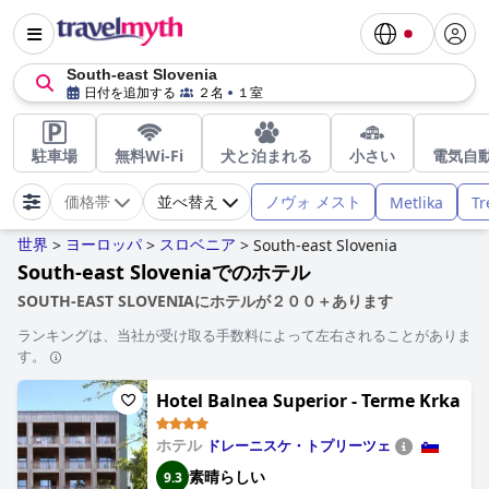
South-east Slovenia
日付を追加する
２名
１室
駐車場
無料Wi-Fi
犬と泊まれる
小さい
電気自
ノヴォ メスト
Metlika
Tr
価格帯
並べ替え
世界
ヨーロッパ
スロベニア
>
>
>
South-east Slovenia
South-east Sloveniaでのホテル
SOUTH-EAST SLOVENIAにホテルが２００＋あります
ランキングは、当社が受け取る手数料によって左右されることがありま
す。
Hotel Balnea Superior - Terme Krka
ホテル
ドレーニスケ・トプリーツェ
素晴らしい
9.3