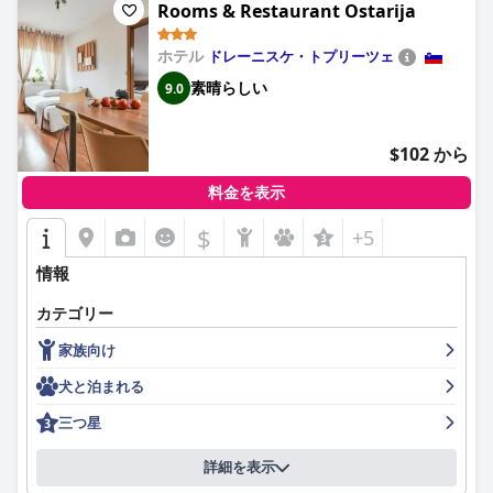
にとって、信頼できる楽しい選択肢としての魅力を強調していま
Rooms & Restaurant Ostarija
サービスも強みであり、スタッフは一貫してフレンドリーで親
す。
切、多言語対応であると評価されています。気配りの行き届いた
ホテル
ドレーニスケ・トプリーツェ
スタッフが生み出す温かく歓迎的な雰囲気は、ゲストの滞在を向
上させるものとして頻繁に言及されています。家族連れやペット
素晴らしい
9.0
連れのお客様も、あらゆる年齢層と毛皮で覆われた仲間たちが快
適に過ごせるように配慮された施設やサービスを備えており、ホ
テルは特に快適です。
$102 から
駐車場も便利な点の1つで、オートバイ用の施設を含む、十分で
料金を表示
安全な無料の駐車場が利用可能です。WiFiサービスは一般的に信
頼性が高く、基本的なオンライン活動に対するほとんどのゲスト
$
+5
のニーズを満たしています。
情報
要約すると、ホテル・プリ・ベロクランツは、戦略的なロケーシ
ョン、清潔で快適な客室、楽しい食事体験、そして卓越したサー
カテゴリー
ビスにより、多様な旅行者にとってお気に入りの選択肢となって
家族向け
おり、費用対効果に優れています。
犬と泊まれる
三つ星
詳細を表示