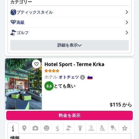
カテゴリー
ブティックスタイル
高級
ゴルフ
詳細を表示
Hotel Sport - Terme Krka
ホテル
オトチェツ
とても良い
8.6
$115 から
料金を表示
$
情報