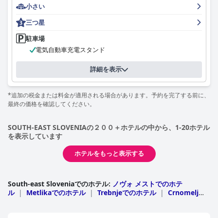
小さい
ゲストハウス・ヴェロニカのベッドは、一般的にその快適さと品
質が賞賛されており、ほとんどのゲストに安らかな夜を提供して
三つ星
います。特定のマットレスの柔らかさやサイズに関するいくつか
の小さな懸念があるにもかかわらず、全体的な睡眠体験は快適で
駐車場
リラックスできると評価されています。
電気自動車充電スタンド
要約すると、ゲストハウス・ヴェロニカは、素晴らしいロケーシ
詳細を表示
ョン、満足のいく朝食、広々として手入れの行き届いた客室、親
切なスタッフ、快適なベッドを提供しており、旅行者にとって非
常にお勧めの滞在先となっています。
*追加の税金または料金が適用される場合があります。予約を完了する前に、
最終の価格を確認してください。
SOUTH-EAST SLOVENIAの２００＋ホテルの中から、1-20ホテル
を表示しています
ホテルをもっと表示する
South-east Sloveniaでのホテル
:
ノヴォ メストでのホテ
ル
|
Metlikaでのホテル
|
Trebnjeでのホテル
|
Crnomeljで
のホテル
|
Kocevjeでのホテル
|
Dolenjske Topliceでのホテ
ル
|
Semicでのホテル
|
Kostelでのホテル
|
uemberkでのホ