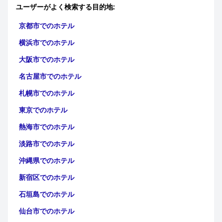
テル
|
Ribnicaでのホテル
|
Osilnicaでのホテル
|
kocjanで
ユーザーがよく検索する目的地:
のホテル
|
entjernejでのホテル
|
Sodraicaでのホテ
ル
|
Loski Potokでのホテル
|
Mirna Pecでのホテル
京都市でのホテル
横浜市でのホテル
大阪市でのホテル
名古屋市でのホテル
札幌市でのホテル
東京でのホテル
熱海市でのホテル
淡路市でのホテル
沖縄県でのホテル
新宿区でのホテル
石垣島でのホテル
仙台市でのホテル