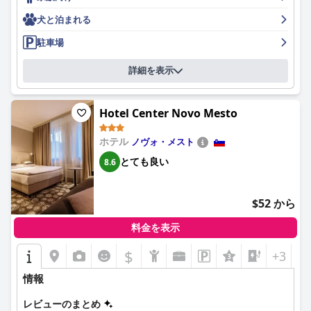
ホテルオパラでの朝食体験は、一般的に好評であり、そのおいし
犬と泊まれる
さとバラエティに富んだ品揃えが称賛されています。一部のゲス
トは、選択肢が限られている、食器が汚れている、一部の料理が
駐車場
オンラインの写真と一致しないなどの問題が時折見られました
が、全体的な意見は肯定的であり、特にハムと卵の朝食が高く評
詳細を表示
価されています。ホテルのレストランでのディナーサービスは、
そのおいしい料理、ボリュームのある量、そして楽しい雰囲気が
一貫して賞賛されています。ゲストは特にピザと地元のビールを
Hotel Center Novo Mesto
楽しんでおり、礼儀正しいウェイターと快適な環境も評価してい
ます。ただし、レストランは日曜日のディナーは休業であること
ホテル
ノヴォ・メスト
に注意する必要があります。
とても良い
8.6
ホテルオパラの客室は、モダンで広々としており、清潔さと快適
さを重視しています。ゲストは清潔さ、革新的なバスルーム、快
適なベッド、そして全体的に快適な雰囲気を高く評価していま
$52 から
す。奇妙な臭い、照明の問題、ドアの改修の必要性など、いくつ
かの小さな批判点もありますが、客室は概ね期待に応え、多くの
料金を表示
場合それを上回り、快適な滞在を求める旅行者に適しています。
$
+3
ホテル全体の清潔さは、概ね好意的に見られており、高い衛生基
準と非の打ち所がない状態が頻繁に言及されています。ホテルの
情報
清潔でモダンな設備は、客室から共用エリアまで行き渡る清潔感
に貢献しています。一部のゲストは時折矛盾点を指摘しました
レビューのまとめ