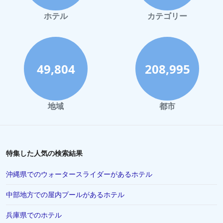
鎌倉市でのホテル
ホテル
カテゴリー
岡山市でのホテル
弘前市でのホテル
葉山町でのホテル
49,804
208,995
館山市でのホテル
福山市でのホテル
地域
都市
鳥羽市でのホテル
久留米市でのホテル
大津市でのホテル
特集した人気の検索結果
栃木県でのホテル
沖縄県でのウォータースライダーがあるホテル
神奈川県でのホテル
中部地方での屋内プールがあるホテル
ニューヨークでのホテル
兵庫県でのホテル
敦賀市でのホテル