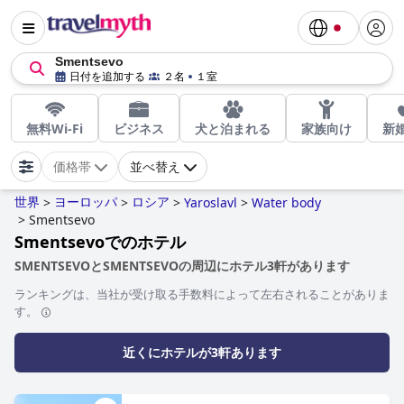
Smentsevo
日付を追加する
２名
１室
無料Wi-Fi
ビジネス
犬と泊まれる
家族向け
新
価格帯
並べ替え
世界
ヨーロッパ
ロシア
>
>
>
Yaroslavl
>
Water body
>
Smentsevo
Smentsevoでのホテル
SMENTSEVOとSMENTSEVOの周辺にホテル3軒があります
ランキングは、当社が受け取る手数料によって左右されることがありま
す。
近くにホテルが3軒あります