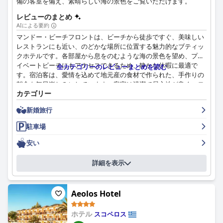
備の客室を備え、素晴らしい海の景色をご覧いただけます。
レビューのまとめ
AIによる要約
マンドー・ビーチフロントは、ビーチから徒歩ですぐ、美味しい
レストランにも近い、のどかな場所に位置する魅力的なブティッ
クホテルです。各部屋から息をのむような海の景色を望め、プラ
イベートビーチにもアクセスできるため、静かな休暇に最適で
全カテゴリーのレビューまとめを読む
す。宿泊客は、愛情を込めて地元産の食材で作られた、手作りの
朝食を毎日楽しみにしています。客室は清潔で居心地が良く、モ
カテゴリー
ダンなアメニティが備わっており、ミニキッチンが付いている部
屋もあります。ホテルは申し分なく清潔で、スタッフは心から親
新婚旅行
切で親身になっており、宿泊客が快適で楽しい滞在を送れるよ
う、あらゆる努力を惜しみません。全体として、マンドー・ビー
駐車場
チフロントは、美しいスコペロス島での滞在に理想的な場所で
す。
安い
詳細を表示
Aeolos Hotel
ホテル
スコペロス