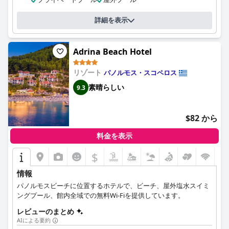
詳細を表示
Adrina Beach Hotel
リゾート
パノルモス・スコペロス
素晴らしい
9.3
$82 から
料金を表示
$
情報
パノルモスビーチに位置するホテルで、ビーチ、屋外塩水スイミ
ングプール、館内全域での無料Wi-Fiを提供しています。
レビューのまとめ
AIによる要約