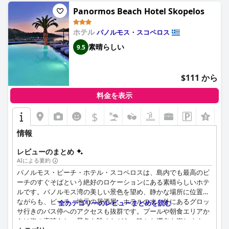
Panormos Beach Hotel Skopelos
ホテル
パノルモス・スコペロス
素晴らしい
9.5
$111 から
料金を表示
$
情報
レビューのまとめ
AIによる要約
パノルモス・ビーチ・ホテル・スコペロスは、島内でも最高のビ
ーチのすぐそばという絶好のロケーションにある素晴らしいホテ
ルです。パノルモス湾の美しい景色を望め、静かな場所に位置し
ながらも、ビーチ、地元の居酒屋、ホテルのすぐ外にあるグロッ
全カテゴリーのレビューまとめを読む
サ行きのバス停へのアクセスも抜群です。プールや朝食エリアか
らは海の素晴らしい景色を眺めながら、静かな滞在を楽しめま