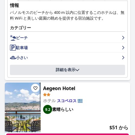
情報
パノルモスのビーチから 400 m 以内に位置するこのホテルは、無
料 WiFi と美しい庭園の眺めを提供する宿泊施設です。
カテゴリー
ビーチ
駐車場
小さい
詳細を表示
Aegeon Hotel
ホテル
スコペロス
素晴らしい
9.2
$51 から