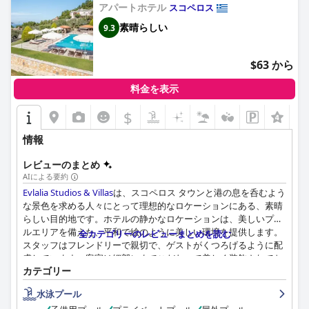
アパートホテル
スコペロス
素晴らしい
9.3
$63 から
料金を表示
$
情報
レビューのまとめ
AIによる要約
Evlalia Studios & Villas
は、スコペロス タウンと港の息を呑むよう
な景色を求める人々にとって理想的なロケーションにある、素晴
らしい目的地です。ホテルの静かなロケーションは、美しいプー
ルエリアを備えた、平和で絵のように美しい環境を提供します。
全カテゴリーのレビューまとめを読む
スタッフはフレンドリーで親切で、ゲストがくつろげるように配
慮しています。客室は細部にまでこだわって美しく装飾されてお
カテゴリー
り、快適なベッド、モダンな設備、機能的な簡易キッチンが備わ
っています。庭園は見事で、手入れが行き届いています。プール
水泳プール
も清潔で広々としており、ゲストが日光浴をするのに十分なスペ