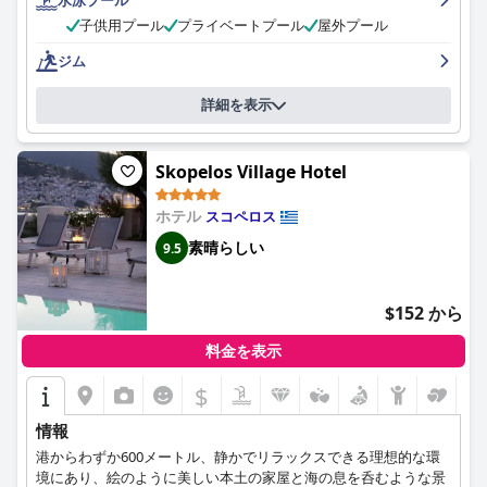
の清潔さ、ロケーション、フレンドリーなスタッフを称賛してい
子供用プール
プライベートプール
屋外プール
ました。
ジム
詳細を表示
Skopelos Village Hotel
ホテル
スコペロス
素晴らしい
9.5
$152 から
料金を表示
$
情報
港からわずか600メートル、静かでリラックスできる理想的な環
境にあり、絵のように美しい本土の家屋と海の息を呑むような景