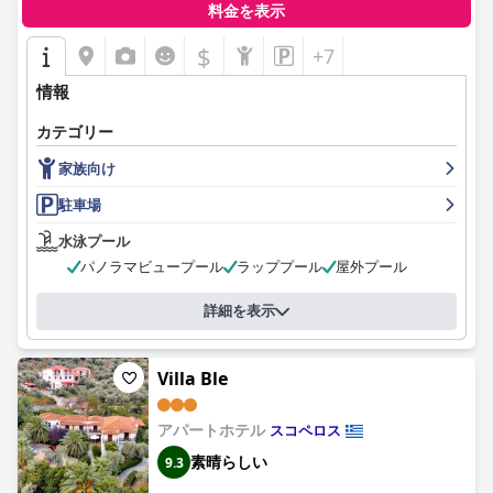
料金を表示
$
+7
情報
カテゴリー
家族向け
駐車場
水泳プール
パノラマビュープール
ラッププール
屋外プール
詳細を表示
Villa Ble
アパートホテル
スコペロス
素晴らしい
9.3