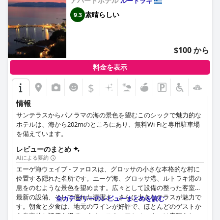
アパートホテル
ルートラキ
素晴らしい
9.3
$100 から
料金を表示
$
情報
サンテラスからパノラマの海の景色を望むこのシックで魅力的な
ホテルは、海から202mのところにあり、無料Wi-Fiと専用駐車場
を備えています。
レビューのまとめ
AIによる要約
エーゲ海ウェイブ - ファロスは、グロッサの小さな本格的な村に
位置する隠れた名所です。エーゲ海、グロッサ港、ルトラキ港の
息をのむような景色を望めます。広々として設備の整った客室、
最新の設備、そして優れた清潔さ、さらに大きなテラスが魅力で
全カテゴリーのレビューまとめを読む
す。朝食と夕食は、地元のワインが好評で、ほとんどのゲストか
ら肯定的な評価を得ています。スタッフとオーナーは素晴らし