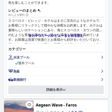
色を楽しむことができます。
レビューのまとめ
AIによる要約
スコペロス・ビレッジ・ホテルはまさに宝石のようなホテルで、
お客様にリラックスして穏やかな休暇をお約束します。ホテルは
素晴らしいロケーションにあり、海とスコペロス・タウンの息を
のむような景色を望めます。静かな環境も利便性を高めていま
全カテゴリーのレビューまとめを読む
す。お部屋は清潔で快適だとお客様から好評をいただいており、
特にジュニアスイートは広さと清潔さで人気があります。ホテル
カテゴリー
のスタッフはフレンドリーで親切、そして協力的で、宿泊を完璧
なものにしてくれたスタッフの名前を挙げるお客様もいらっしゃ
水泳プール
います。プールエリアは美しく、「ゴージャス」「素敵」と表現
屋外プール
されています。一部のお客様からはいくつかの点で不満の声も上
がっていますが、全体として、ホテルは素晴らしい評価を受けて
高級
おり、静かなロケーションで優れた顧客サービスに重点を置いた
ブティックホテルをお探しの方におすすめです。
新婚旅行
詳細を表示
Aegean Wave - Faros