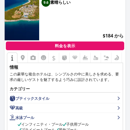
素晴らしい
9.6
$184 から
料金を表示
$
情報
この豪華な複合ホテルは、シンプルさの中に美しさを求める、要
求の厳しいゲストを魅了するよう巧みに設計されています。
カテゴリー
ブティックスタイル
高級
水泳プール
インフィニティ・プール
子供用プール
プライベートプール
屋外プール