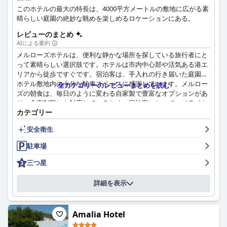
このホテルの最大の特長は、4000平方メートルの敷地に広がる素
晴らしい庭園の絶妙な眺めを楽しめるロケーションにある。
レビューのまとめ
AIによる要約
メルローズホテルは、便利な静かな場所を探している旅行者にと
って素晴らしい選択肢です。ホテルは市内中心部や活気ある港エ
リアから徒歩ですぐです。宿泊客は、手入れの行き届いた庭園と
ホテル敷地内の十分な駐車スペースに感謝しています。メルロー
全カテゴリーのレビューまとめを読む
ズの朝食は、毎日のように変わる自家製で豊富なオプションがあ
り、食事制限にも対応しているため、宿泊客にとってハイライト
カテゴリー
となっています。客室は広々として快適で、必要なものがすべて
揃っており、家族連れに最適です。ホテルは、毎日の清掃サービ
安全衛生
スと新鮮なリネンが提供され、清潔さでも高く評価されていま
す。メルローズのスタッフはフレンドリーで思いやりがあり、宿
駐車場
泊客のニーズに応えるために最善を尽くします。ホテルには、車
やバイクのための十分な屋根付き駐車場も用意されており、便利
三つ星
な駐車場のあるホテルを探している人にも最適です。全体とし
て、メルローズは、このエリアでの快適で美しい滞在を求める家
詳細を表示
族やカップルに素晴らしい体験を提供します。
Amalia Hotel