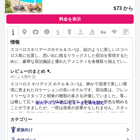
$73 から
料金を表示
$
情報
スコペロスホリデーズホテル＆スパは、絵のように美しいスコペ
ロス島に位置し、思い出に残るリラックスした宿泊を実現するた
めに、豪華な宿泊施設と優れたアメニティを各種取り揃えていま
す。改装されたばかりのエメラルド・スパ＆ウェルネス、プール
レビューのまとめ
とプールサイドバー、24時間対応のフロントサービス、コンシェ
AIによる要約
ルジュサービスをご利用いただけます。また、サステイナビリテ
スコペロス ホリデイズ ホテル & スパは、静かで清潔で美しい環
ィを重視し、ホテル内にオーガニックベジタブルガーデンを設
境に恵まれたロケーションの良いホテルです。宿泊客は、フレン
置、ペット連れのお客様も歓迎しており、お客様全員に快適で楽
ドリーなスタッフと朝食の種類の多さを評価していました。客室
しいご宿泊をお約束します。
は概して広々としていて快適で清潔で、素晴らしい景色を眺める
全カテゴリーのレビューまとめを読む
ことができましたが、一部は改装が必要かもしれません。スタッ
フは概ね親切で協力的でした。プールエリアは手入れが行き届い
カテゴリー
ていて楽しく、さまざまな選択肢がありましたが、一部のエリア
は改善の余地があるかもしれません。誰もがホテルの5つ星評価
家族向け
に同意したわけではありませんが、ホテルは依然として優れた設
備とサービスを提供していました。全体として、宿泊客はホテル
水泳プール