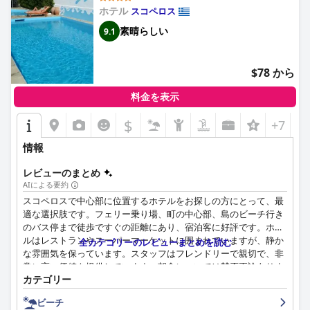
ホテル
スコペロス
素晴らしい
9.1
$78 から
料金を表示
$
+7
情報
レビューのまとめ
AIによる要約
スコペロスで中心部に位置するホテルをお探しの方にとって、最
適な選択肢です。フェリー乗り場、町の中心部、島のビーチ行き
のバス停まで徒歩ですぐの距離にあり、宿泊客に好評です。ホテ
ルはレストランやスーパーマーケットに囲まれていますが、静か
全カテゴリーのレビューまとめを読む
な雰囲気を保っています。スタッフはフレンドリーで親切で、非
常に高い価値を提供しています。朝食については賛否両論ありま
カテゴリー
すが、甘いものと塩辛いものが揃っていて、一日を始めるのに十
分な栄養を摂ることができます。客室については賛否両論ありま
ビーチ
すが、多くの宿泊客は快適で清潔、広々としており、美しい景色