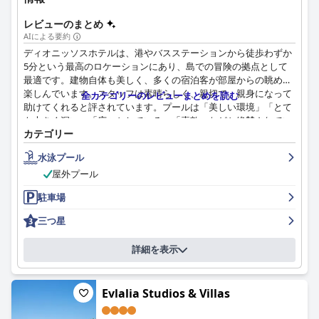
レビューのまとめ
AIによる要約
ディオニッソスホテルは、港やバスステーションから徒歩わずか
5分という最高のロケーションにあり、島での冒険の拠点として
最適です。建物自体も美しく、多くの宿泊客が部屋からの眺めを
楽しんでいます。スタッフは素晴らしく、親切で、親身になって
全カテゴリーのレビューまとめを読む
助けてくれると評されています。プールは「美しい環境」「とて
も大きく深い」「広々としている」「素敵」などと絶賛されてい
カテゴリー
ます。バスルームや部屋の快適さが少し足りないと感じる宿泊客
もいますが、ホテルはその清潔さと魅力的な内装で賞賛されてい
水泳プール
ます。朝食の評価は分かれていますが、楽しんだ人は豊富で、あ
屋外プール
らゆる好みに対応できると評価しています。全体として、ディオ
ニッソスは、素晴らしいロケーション、フレンドリーなスタッ
駐車場
フ、美しいプールを備えた、気兼ねのない滞在に最適な選択肢で
す。
三つ星
詳細を表示
Evlalia Studios & Villas