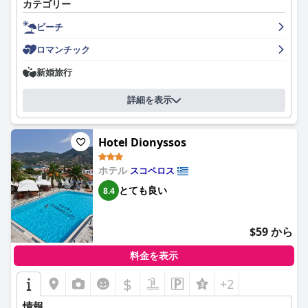
カテゴリー
潔で、快適で居心地の良いベッドと小さくても機能的なキッチン
が付いています。客室からは、マリーナと海の素晴らしい景色を
ビーチ
楽しめます。スタッフ、特にオーナーのディミトリとその家族
は、温かく歓迎的な人柄と、休暇中にゲストが必要なことがあれ
ロマンチック
ば何でも喜んで手伝ってくれることで、多くの肯定的なレビュー
を受けています。アパートメントは、透明度の高い水、自然の美
新婚旅行
しさ、マリーナの素晴らしい景色を望める、この地域で最も素晴
らしいビーチのいくつかから徒歩圏内に位置しています。全体と
詳細を表示
して、アンナ・マリア - ヴァネッサ・アパートメントは、優れた
サービス、清潔さ、設備を備えた素晴らしいビーチでの休暇を過
ごすのに最適です。
Hotel Dionyssos
ホテル
スコペロス
とても良い
8.4
$59 から
料金を表示
$
+2
情報