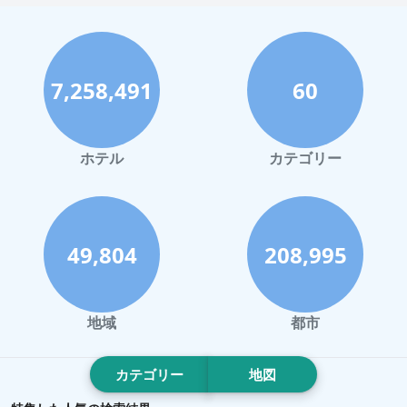
神戸市でのホテル
宮古島でのホテル
7,258,491
60
函館市でのホテル
ハワイイでのホテル
鎌倉市でのホテル
ホテル
カテゴリー
立川市でのホテル
鹿児島市でのホテル
高松市でのホテル
49,804
208,995
高崎市でのホテル
小田原市でのホテル
地域
都市
八王子市でのホテル
松山市でのホテル
カテゴリー
地図
山梨市でのホテル