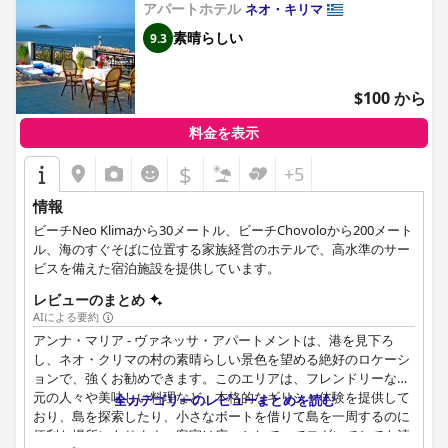
アパートホテル
ネオ・キリマ
素晴らしい
9.3
$100 から
料金を表示
$
+5
情報
ビーチNeo Klimaから30メートル、ビーチChovoloから200メート
ル、海のすぐそばに位置する家族経営のホテルで、高水準のサー
ビスを備えた宿泊施設を提供しています。
レビューのまとめ
AIによる要約
アンナ・マリア - ヴァネッサ・アパートメントは、港を見下ろ
し、ネオ・クリマの村の素晴らしい景色を望める絶好のロケーシ
ョンで、強くお勧めできます。このエリアは、フレンドリーな地
元の人々や美味しい料理など、本格的なギリシャ体験を提供して
全カテゴリーのレビューまとめを読む
おり、島を探索したり、小さなボートを借りて島を一周するのに
便利な場所にあります。客室は広々としていてモダンでとても清