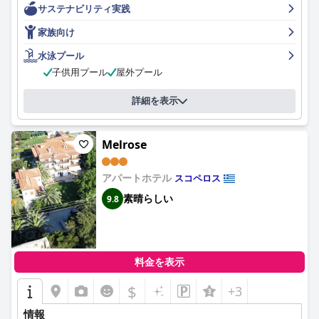
サステナビリティ実践
ソルがあります。Wi-Fi はこのホテルの最も強力な側面ではない
かもしれませんが、無料のアメニティです。一部のお客様は、ホ
家族向け
テルには特定の 4 つ星のアメニティが不足していると感じました
が、全体的には休暇に賢明な選択であり、お金に見合う価値があ
水泳プール
ります。
子供用プール
屋外プール
詳細を表示
Melrose
アパートホテル
スコペロス
素晴らしい
9.8
料金を表示
$
+3
情報