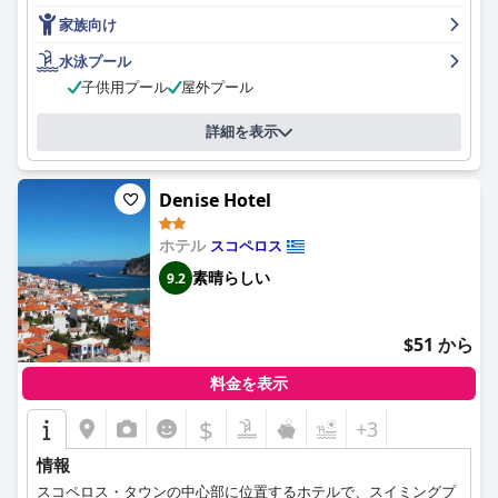
を楽しめると感じています。ホテルの清潔さは、プールや共用エ
家族向け
リアを含め、繰り返し称賛されています。スタッフは素晴らし
く、温かい歓迎と滞在中を通して行き届いたサービスを提供して
水泳プール
います。プールは長い一日を過ごした後にリラックスするのに最
子供用プール
屋外プール
適で、宿泊客は静かな雰囲気を気に入っています。全体として、
宿泊客はスタッフとその顧客サービスへの揺るぎないコミットメ
詳細を表示
ントを高く評価しています。
Denise Hotel
ホテル
スコペロス
素晴らしい
9.2
$51 から
料金を表示
$
+3
情報
スコペロス・タウンの中心部に位置するホテルで、スイミングプ