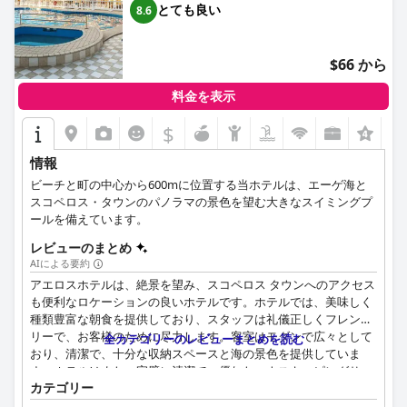
とても良い
8.6
$66 から
料金を表示
$
情報
ビーチと町の中心から600mに位置する当ホテルは、エーゲ海と
スコペロス・タウンのパノラマの景色を望む大きなスイミングプ
ールを備えています。
レビューのまとめ
AIによる要約
アエロスホテルは、絶景を望み、スコペロス タウンへのアクセス
も便利なロケーションの良いホテルです。ホテルでは、美味しく
種類豊富な朝食を提供しており、スタッフは礼儀正しくフレンド
リーで、お客様のために尽力します。客室はモダンで広々として
全カテゴリーのレビューまとめを読む
おり、清潔で、十分な収納スペースと海の景色を提供していま
す。ホテルはまた、完璧に清潔で、優れたハウスキーピングサー
カテゴリー
ビスと厳格な Covid-19 プロトコルを備えています。プールエリ
アは手入れが行き届いており、たくさんのラウンジチェアとパラ