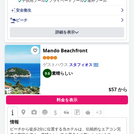
子供用プール
プライベートプール
屋外プール
ースを提供します。ホテルのスタッフは控えめで、気配りがあ
り、ゲストが快適で思い出に残る滞在ができるように、あらゆる
安全衛生
ことを喜んで行います。プールはこのホテルのハイライトの1つ
であることは間違いありませんが、部屋のグラスやカップが少し
ビーチ
限られていること、プールのバーの食事の選択肢が改善される可
能性があることを指摘するゲストもいます。それにもかかわら
詳細を表示
ず、ほとんどのゲストは、プールは素晴らしく、魔法のよう、美
しい、素晴らしいと表現しています。
Evlalia Studios & Villas
での
ディナー体験は、ほとんどのゲストにとって非常に楽しいもので
Mando Beachfront
あり、いくつかの小さな批判が述べられているだけです。全体と
して、ゲストは、
Evlalia Studios & Villas
のスタッフとオーナーに
よって作られた、格別なサービスと歓迎的でフレンドリーな雰囲
ゲストハウス
スタフィオス
気に感謝しています。
素晴らしい
9.6
$57 から
料金を表示
$
+3
情報
ビーチから徒歩2分に位置する当ホテルは、伝統的なエアコン完