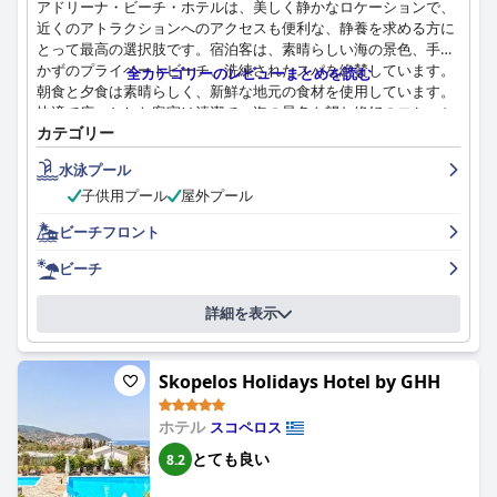
アドリーナ・ビーチ・ホテルは、美しく静かなロケーションで、
近くのアトラクションへのアクセスも便利な、静養を求める方に
とって最高の選択肢です。宿泊客は、素晴らしい海の景色、手つ
かずのプライベートビーチ、洗練されたスパを絶賛しています。
全カテゴリーのレビューまとめを読む
朝食と夕食は素晴らしく、新鮮な地元の食材を使用しています。
快適で広々とした客室は清潔で、海の景色を望む絶好のロケーシ
カテゴリー
ョンにあります。スタッフは、温かく、プロフェッショナルで、
気配りがあり、ゲストがくつろげるように力を尽くしています。
水泳プール
プライベートビーチは格別で、透き通ったターコイズブルーの海
子供用プール
屋外プール
と、整ったサービスが利用できます。全体的な清潔さは申し分な
く、ゲストはホテルの細部への細心の注意に感謝しています。全
ビーチフロント
体として、アドリーナ・ビーチ・ホテルは、素晴らしいビーチ設
備、フレンドリーなスタッフ、美しいロケーション、そして美味
ビーチ
しい料理で、素晴らしい休暇体験を提供します。
詳細を表示
Skopelos Holidays Hotel by GHH
ホテル
スコペロス
とても良い
8.2