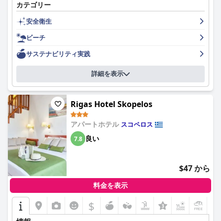
カテゴリー
く、親切で有益なサービスを提供しています。ホテルはビーチや
レストランから離れていますが、それほど遠くはなく、車で約10
安全衛生
分で行くことができます。全体として、エーゲ海ウェイブ - ファ
ロスは、スコペロス島で平和で美しい滞在先を探している旅行者
ビーチ
にとって最高の選択肢です。
サステナビリティ実践
詳細を表示
Rigas Hotel Skopelos
アパートホテル
スコペロス
良い
7.8
$47 から
料金を表示
$