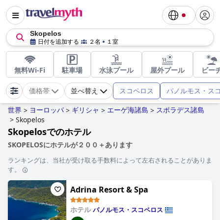
Skopelos
日付を追加する
２名
１室
無料Wi-Fi
駐車場
水泳プール
屋外プール
ビー
スコペロス
パノルモス・ス
価格帯
並べ替え
世界
ヨーロッパ
ギリシャ
エーゲ海諸島
スポラデス諸島
>
>
>
>
>
Skopelos
Skopelosでのホテル
SKOPELOSにホテルが２００＋あります
ランキングは、当社が受け取る手数料によって左右されることがありま
す。
Adrina Resort & Spa
ホテル
パノルモス・スコペロス