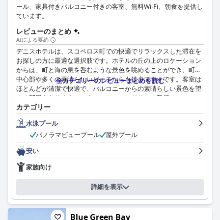
ール、家具付きバルコニー付きの客室、無料Wi-Fi、朝食を提供し
ています。
レビューのまとめ
AIによる要約
デニスホテルは、スコペロス町での快適でリラックスした滞在を
お探しの方に最適な選択肢です。ホテルの丘の上のロケーション
からは、町と海の息を呑むような景色を眺めることができ、町の
中心部や多くの素晴らしいビーチからも徒歩ですぐです。客室は
全カテゴリーのレビューまとめを読む
ほとんどが清潔で快適で、バルコニーからの素晴らしい景色を望
める部屋もあります。スタッフはフレンドリーで親切で、いつで
カテゴリー
も喜んでお手伝いします。特に、メアリーとマリアは賞賛されて
います。ホテルのプールは素晴らしい追加要素であり、多くのゲ
水泳プール
ストがその爽やかで手入れの行き届いた特徴を褒めています。朝
パノラマビュープール
屋外プール
食については意見が分かれることもありますが、自家製ジャムや
典型的なギリシャ料理など、品質とプレゼンテーションは高く評
安い
価されています。全体として、デニスホテルは、清潔で整頓され
た宿泊施設、素晴らしいスタッフ、そして素敵なプールをお探し
家族向け
の方に最適な選択肢です。
詳細を表示
Blue Green Bay