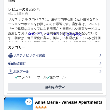
情報
レビューのまとめ
AIによる要約
リガス ホテル スコペロスは、港や市内中心部に近い便利なロケ
ーションのホテルをお探しの方に最適です。宿泊客は、フレンド
リーで親切なスタッフによる清潔さと素晴らしい顧客サービスに
感謝しており、パンデミック関連の予防策にも気を配っていま
全カテゴリーのレビューまとめを読む
す。朝食は、毎日変化に富み、美味しい料理が揃っていると評価
されていますが、値段が高すぎたり、ほとんど毎日同じだと感じ
カテゴリー
る人もいます。客室の評価は分かれており、時代遅れで改装が必
要だと感じる人もいれば、広々としたモダンなメゾネットタイプ
サステナビリティ実践
のアパートメントを気に入る人もいます。ホテルの清潔さについ
ても評価は分かれており、施設の手入れが行き届いておらず、カ
新婚旅行
ビ臭いと感じる人もいれば、客室は非常に清潔で広々としていて
快適だと感じる人もいます。プールとバーエリアはリラックスで
水泳プール
きる快適な場所ですが、清掃の面で注意が必要で、サンベッドが
プライベートプール
屋外プール
不足していると指摘する人もいます。全体的に、リガス ホテル
スコペロスは、いくつかの例外を除いて、コストパフォーマンス
詳細を表示
の良いホテルです。
Anna Maria - Vanessa Apartments