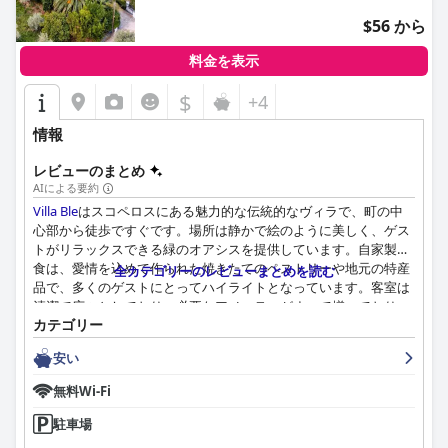
$56 から
料金を表示
$
+4
情報
レビューのまとめ
AIによる要約
Villa Ble
はスコペロスにある魅力的な伝統的なヴィラで、町の中
心部から徒歩ですぐです。場所は静かで絵のように美しく、ゲス
トがリラックスできる緑のオアシスを提供しています。自家製朝
食は、愛情を込めて作られた焼きたてのペストリーや地元の特産
全カテゴリーのレビューまとめを読む
品で、多くのゲストにとってハイライトとなっています。客室は
清潔で広々としており、必要なアメニティがすべて揃っており、
カテゴリー
バルコニーからは庭園や周囲の緑の素晴らしい景色を眺めること
ができます。ホテルの清潔さは非常に高く評価されており、毎日
安い
のルームクリーニングと信頼できるサービスが提供されていま
す。スタッフとオーナーは、親切でフレンドリー、おもてなしの
無料Wi-Fi
心にあふれており、ゲストが思い出に残る滞在ができるように最
善を尽くしています。全体として、
Villa Ble
はスコペロスでの快
駐車場
適でリラックスした滞在を求める旅行者におすすめです。