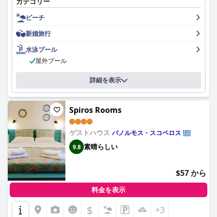
カテゴリー
す。ホテルのロケーションは、島で最も美しいビーチを探索する
のに理想的な拠点であり、パノルモスの村自体も静かなビーチと
ビーチ
スコペロスの他の観光スポットへの便利な近さでリラックスした
雰囲気を提供しています。ホテルでは、ゲストから高く評価され
新婚旅行
ている美味しくてバラエティに富んだ朝食を提供しており、客室
は清潔でスタイリッシュで、興味深い装飾が施されています。ホ
水泳プール
テルは清潔さを重視しており、ホテルのあらゆる面が清潔に保た
屋外プール
れています。スタッフは並外れており、一流のサービスを提供す
るために期待以上の働きをしています。プールエリアは特に印象
詳細を表示
的で、素晴らしいインフィニティプールと楽しめるさまざまな浮
き輪があります。ホテルは非常に清潔で、素敵な客室とパノラマ
の海の景色で知られています。ビーチは素晴らしく、島で最高の
Spiros Rooms
最も美しいビーチのすぐそばという便利な場所にあります。ベッ
ドは広々としていて、よく設計されており、とても快適で、スコ
ペロスでの滞在中に安らかで質の高い睡眠を保証します。全体と
ゲストハウス
パノルモス・スコペロス
して、パノルモス・ビーチ・ホテル・スコペロスは、間違いなく
素晴らしい
9.8
海辺の休暇に最適な場所です。
$57 から
料金を表示
$
+3