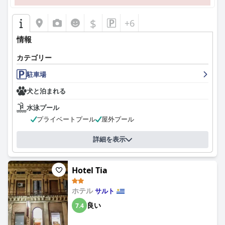
$
+6
情報
カテゴリー
駐車場
犬と泊まれる
水泳プール
プライベートプール
屋外プール
詳細を表示
Hotel Tia
ホテル
サルト
良い
7.4