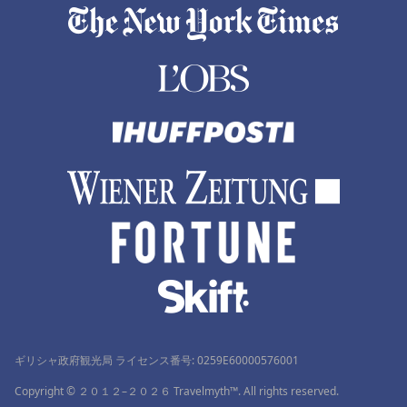
ギリシャ政府観光局 ライセンス番号: 0259Ε60000576001
Copyright © ２０１２–２０２６ Travelmyth™. All rights reserved.