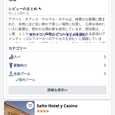
レビューのまとめ
AIによる要約
アラペイ・オアシス・テルマル・ホテルは、緑豊かな庭園に囲ま
れた、自然にほど近い静かで美しい場所に位置し、心身を休めた
い人に最適な、穏やかな隠れ家を提供しています。宿泊客は、パ
ン屋、ミニマーケット、複数のプールなど、近くにある必須のア
全カテゴリーのレビューまとめを読む
メニティ（ゴルフコースへのアクセスを含む）に感謝していま
す。アクセス道路には課題があるものの、アラペイ温泉内に位置
カテゴリー
するホテルは、思い出に残る便利な滞在を提供します。
スパ
ホテルの朝食は、美味しく典型的なウルグアイ製品の豊富さと多
様さで高く評価されており、ハイライトとなっていますが、一部
家族向け
の宿泊客は、宿泊料金に含まれるべきだと考えています。同様
に、夕食も、多様で風味豊かな料理、清潔で美しく装飾されたダ
水泳プール
イニングエリア、申し分のないサービスで賞賛されていますが、
屋内プール
料金設定や、時折サービスが遅いことに関する懸念がいくつかあ
ります。
詳細を表示
宿泊施設は、広々としていて、清潔で快適であると評価されてお
り、高品質のベッドや、ジャグジーバス、ミニキッチンなどの追
Salto Hotel y Casino
加のアメニティを備えています。家具が古くなっていたり、部屋
のアメニティに時折問題があるなどの小さな問題は、部屋に関す