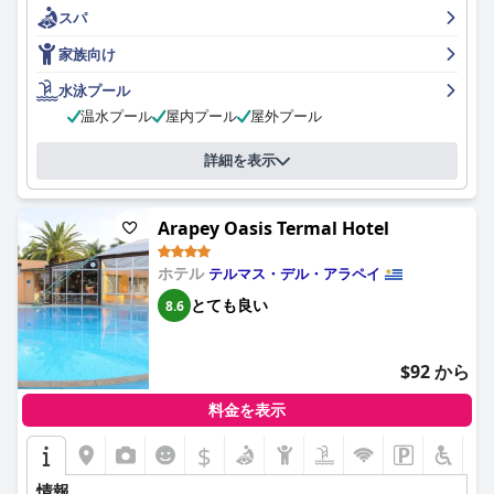
フレンドリーで献身的で、ゲストは家にいるように感じます。ス
スパ
パはリラックスとレジャーに最適な場所ですが、プールは賛否両
論あります。ホテルは家族向けで、子供向けの様々なアクティビ
家族向け
ティを提供しています。オールインクルーシブ体験は素晴らし
く、一日中美味しい料理と飲み物を楽しめます。全体的に、アラ
水泳プール
ペイ・サーマル・オールインクルーシブ・リゾート＆スパは、豪
温水プール
屋内プール
屋外プール
華で楽しい休暇に最適な選択肢です。
詳細を表示
Arapey Oasis Termal Hotel
ホテル
テルマス・デル・アラペイ
とても良い
8.6
$92 から
料金を表示
$
情報