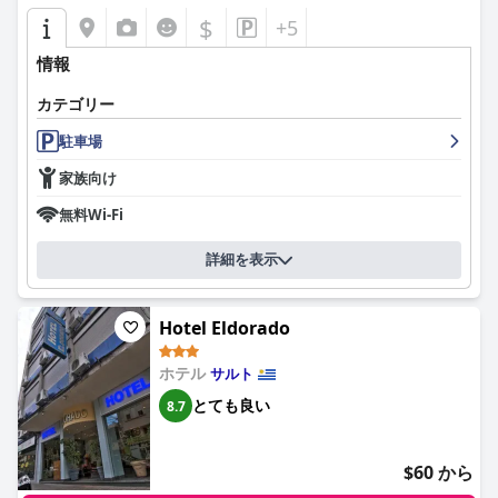
$
+5
ホテル・ソラール・デル・アクアリオのスタッフは、その親しみ
やすさ、気配り、そして優れたサービスで高い評価を受けていま
情報
す。レセプションスタッフは、その卓越したケアで際立ってお
り、ゲストに手厚いおもてなしを感じさせ、温かい雰囲気を作り
カテゴリー
出しています。
駐車場
プール施設は人気のある特徴であり、その清潔さと優れたメンテ
家族向け
ナンスが高く評価されています。屋内プールと屋外プールの両方
が、快適な環境で知られており、特に屋内プールは居心地が良
無料Wi-Fi
く、リラックスに最適です。プールの24時間アクセス可能なこと
も、ゲスト体験をさらに向上させています。
詳細を表示
最後に、ホテルはガレージ付きの便利な駐車場を提供しています
が、スペースは限られています。この施設の存在は、車で旅行す
るゲストにとって貴重なアメニティです。
Hotel Eldorado
全体として、ホテル・ソラール・デル・アクアリオは、最高のロ
ホテル
サルト
ケーション、格別な朝食、清潔な施設、優れたスタッフ、手入れ
とても良い
8.7
の行き届いたプールで、ポジティブで思い出に残る滞在を提供し
ます。客室のメンテナンスにいくつかの改善を加えることで、さ
らに体験を向上させることができます。
$60 から