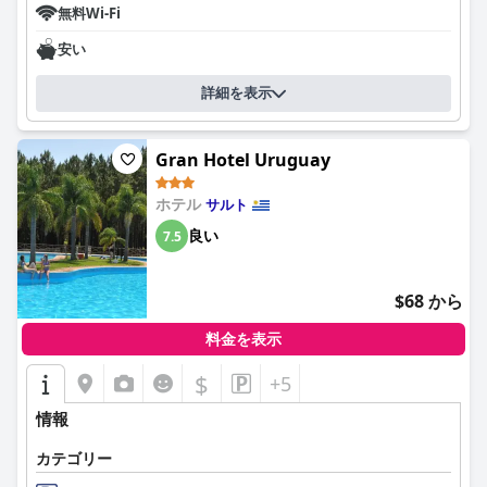
無料Wi-Fi
安い
詳細を表示
Gran Hotel Uruguay
ホテル
サルト
良い
7.5
$68 から
料金を表示
$
+5
情報
カテゴリー