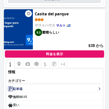
り、安全なガレージがあることは貴重な特徴です。宿泊客は専用
の駐車スペースを高く評価しており、わずかな距離を歩く不便さ
にもかかわらず、一般的に広々としていて有益であると感じてい
Casita del parque
ます。
要するに、ホテル・エルドラドは、素晴らしい中心部のロケーシ
ゲストハウス
サルト
ョン、優れた清潔さ、そして卓越したスタッフサービスを、快適
素晴らしい
9.3
な宿泊施設と新鮮で満足のいく朝食体験と組み合わせており、ウ
ルグアイのサルトを訪れる旅行者にとっておすすめの選択肢とな
っています。
$38 から
料金を表示
$
+4
情報
カテゴリー
駐車場
無料Wi-Fi
安い