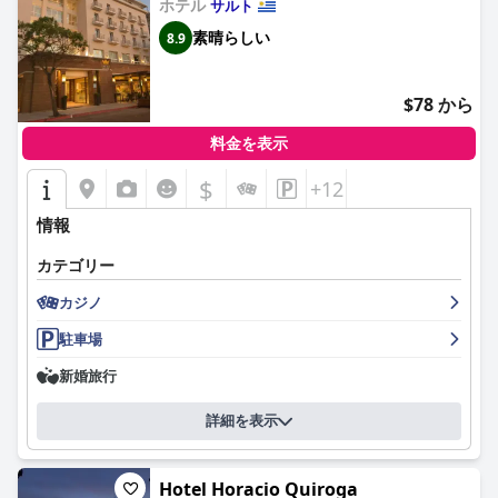
る圧倒的に肯定的なフィードバックを大きく損なうものではあり
ホテル
サルト
ません。厳格な毎日の清掃ルーチンにより、手入れの行き届いた
素晴らしい
8.9
プールを含め、ホテル全体で高い清潔さが維持されています。
アラペイ・オアシス・テルマル・ホテルのスタッフは、気配り、
$78 から
親切さ、宿泊客のニーズに応えようとする姿勢で評価されてお
り、宿泊客の満足度向上に大きく貢献しています。ただし、Wi-Fi
料金を表示
の接続性など、改善の余地がある部分もあり、時折問題が発生し
たり、パフォーマンスが一貫していなかったりすることが報告さ
$
+12
れています。
情報
スパ施設は賛否両論あり、優れたサービスとマッサージは高く評
価されていますが、改善点としては、営業時間や一部のアメニテ
カテゴリー
ィのメンテナンスが挙げられます。ジムは基本的なニーズには十
分ですが、より良い設備とより多くのエクササイズオプションが
カジノ
あるとさらに良くなるでしょう。
駐車場
プールエリアは、大きな魅力として際立っており、24時間営業の
新婚旅行
温泉水を使用した、手入れの行き届いた屋内プールと屋外プール
が特徴です。アニメーションチームによる、大人と子供向けの活
詳細を表示
気のあるエンターテイメントプログラムは、全体的な体験を向上
させ、活気に満ちた楽しい雰囲気を作り出しています。
駐車場は広くて無料ですが、屋根付きの駐車場がなく、道路の整
Hotel Horacio Quiroga