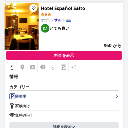
Hotel Español Salto
ホテルの宿泊施設は、部屋の広さに関して賛否両論があります。
多くの人が部屋がコンパクト、あるいは手狭だと感じているもの
ホテル
サルト
の、清潔さとモダンな雰囲気は高く評価されています。部屋と同
様に、バスルームも狭いですが、清潔さと全体的な整理整頓によ
とても良い
8.1
り、宿泊客にとって快適な環境が生まれています。マットレスの
不快感や家具の問題が報告されることもありますが、全体的な印
象としては、部屋は居心地が良く、手入れが行き届いているとい
$60 から
うものです。
料金を表示
清潔さはホテル・エルドラドの際立った特徴であり、宿泊客は一
貫してホテルの完璧な状態と効率的な清掃サービスを賞賛してい
$
+3
ます。部屋と施設は高い水準で維持されており、ポジティブな宿
泊体験に大きく貢献しています。
情報
ホテルのスタッフは、そのフレンドリーさ、温かさ、そして卓越
カテゴリー
したサービスに対して圧倒的な賞賛を受けています。宿泊客は、
駐車場
スタッフの親切さ、気配り、そして積極性を頻繁に強調してお
り、滞在を思い出深いものにしています。スタッフの勤勉さ、特
家族向け
にCOVID-19のプロトコルに関するものは、訪問者の間で安全性と
幸福感をさらに高めています。
無料Wi-Fi
駐車場はホテル内にはありませんが、わずか1ブロック先にあ
詳細を表示