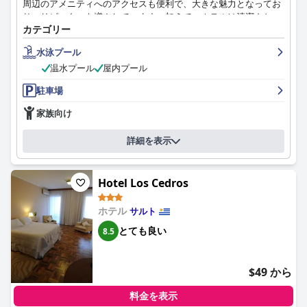
周辺のアメニティへのアクセスも便利で、大きな魅力となってお
り、リピーターを増やしています。加えて、ホテルは清潔さと、
カテゴリー
広々とした客室、プール、十分な駐車場など、手入れの行き届い
た施設で知られています。
水泳プール
ホテル・ソラール・デル・アクアリオでの朝食体験は格別です。
温水プール
屋内プール
ゲストはその品質、多様性、そして整然としたプレゼンテーショ
駐車場
ンを一貫して褒め称えています。ホテルの自家製パンを含む新鮮
なオプションの豊富さは、ポジティブな一日の始まりに貢献して
家族向け
おり、多くのゲストが朝食中の素晴らしいサービスを強調してい
ます。
詳細を表示
客室のレビューは賛否両論です。多くのゲストがジャグジーや広
いバルコニーなどの特徴を含む、特定の客室の広さと快適さを高
Hotel Los Cedros
く評価する一方で、一部のゲストは近代化とより良いメンテナン
スの必要性を指摘しています。狭い部屋のサイズ、壊れたシャワ
ー、カビ臭などの問題は、全体的なゲスト体験を向上させるため
ホテル
サルト
に、いくつかのエリアに注意を払う必要があることを示唆してい
とても良い
8.5
ます。
ホテルの清潔さは非常に高く評価されており、清潔な客室、施
$49 から
設、プールについての言及が頻繁に見られます。いくつかの問題
が時折発生するにもかかわらず、全体的な感情は非常にポジティ
料金を表示
ブであり、快適な滞在に貢献しています。