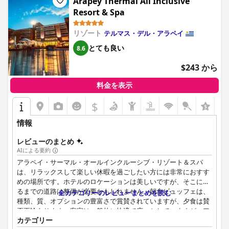
Arapey Thermal All Inclusive
Resort & Spa
リゾート
テルマス・デル・アラペイ
とても良い
8.6
$243 から
料金を表示
$
情報
レビューのまとめ
AIによる要約
アラペイ・サーマル・オールインクルーシブ・リゾート＆スパ
は、リラックスして楽しい休暇を過ごしたい方には非常におすす
めの場所です。ホテルのロケーションは美しいですが、そこに至
るまでの道路は整備が必要かもしれません。朝食ビュッフェは、
全カテゴリーのレビューまとめを読む
種類、質、オプションの豊富さで賞賛されていますが、夕食は賛
否両論あります。客室は一般的に快適で広々としていますが、ア
カテゴリー
ップデートやメンテナンスが必要なものもあります。スタッフは