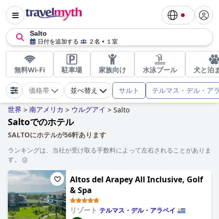
Salto
日付を追加する
２名
１室
無料Wi-Fi
駐車場
家族向け
水泳プール
犬と泊
サルト
テルマス・デル・ア
価格帯
並べ替え
世界
南アメリカ
ウルグアイ
>
>
>
Salto
Saltoでのホテル
SALTOにホテルが56軒あります
ランキングは、当社が受け取る手数料によって左右されることがありま
す。
Altos del Arapey All Inclusive, Golf
& Spa
リゾート
テルマス・デル・アラペイ