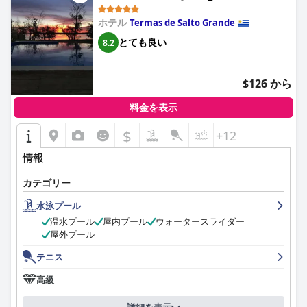
備状態が悪いため、ホテルへのアクセスが難しいというコメント
が寄せられています。ホテルは家族連れに非常にお勧めです。子
ホテル
Termas de Salto Grande
供たちが夢中になり、楽しめるように、さまざまなアクティビテ
とても良い
8.2
ィやエンターテイメントオプションを提供しています。
全体として、アラペイ・オアシス・テルマル・ホテルは、卓越し
$126 から
たサービス、手入れの行き届いた施設、さまざまなエンターテイ
メントオプションを備えた、平和で快適な隠れ家を提供し、リラ
料金を表示
ックスと家族向けの休暇に最適な場所となっています。
$
+12
情報
カテゴリー
水泳プール
温水プール
屋内プール
ウォータースライダー
屋外プール
テニス
高級