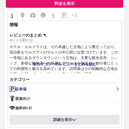
料金を表示
$
+3
情報
レビューのまとめ
AIによる要約
ホテル・エルドラドは、その卓越した立地により際立っており、
宿泊客をウルグアイのサルトの中心部に位置づけています。この
一等地にあるダウンタウンという立地は、主要な観光名所、ショ
ップ、多様な飲食店への容易なアクセスを保証し、旅行者にとっ
全カテゴリーのレビューまとめを読む
ての利便性と魅力を高めています。訪問者はその戦略的な立地を
頻繁に称賛しており、賑やかな市内中心部の騒音にもかかわら
カテゴリー
ず、駐車場や主要な観光スポットなどの不可欠なサービスへの近
さのおかげで、魅力的な側面となっています。
駐車場
ホテル・エルドラドでの朝食体験は、一般的にその品質、種類、
家族向け
新鮮さが高く評価されています。宿泊客は、午前7時にすぐに利
用できる美味しい料理、新鮮なクロワッサン、豊富な食べ物をよ
無料Wi-Fi
く強調します。特にグルテンフリーのオプションやペストリーの
種類を増やすことが提案されることもありますが、全体的なフィ
詳細を表示
ードバックは、きちんと整えられた快適なダイニングエリアでの
朝食サービスに満足していることを伝えています。