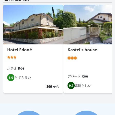
Hotel Edoné
Kastel's house
ホテル
Roe
アパート
Roe
とても良い
8.0
素晴らしい
9.7
$66
から