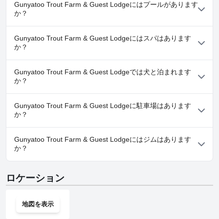
Gunyatoo Trout Farm & Guest Lodgeにはプールがあります
か？
はい、Gunyatoo Trout Farm & Guest Lodgeには、以下のカテゴ
Gunyatoo Trout Farm & Guest Lodgeにはスパはあります
リーの１つ以上に属するプールがあります： 屋外プール詳しく
か？
は、「
水泳プール
」カテゴリーのアンケート回答をお読みくださ
い。
いいえ、Gunyatoo Trout Farm & Guest Lodgeではスパはご利用
Gunyatoo Trout Farm & Guest Lodgeでは犬と泊まれます
いただけません。
か？
いいえ、Gunyatoo Trout Farm & Guest Lodgeでは犬と泊まるこ
Gunyatoo Trout Farm & Guest Lodgeに駐車場はあります
とはできません。
か？
はい、Gunyatoo Trout Farm & Guest Lodgeでは駐車場をご利用
Gunyatoo Trout Farm & Guest Lodgeにはジムはあります
いただけます。
か？
いいえ、Gunyatoo Trout Farm & Guest Lodgeにはジムはありま
ロケーション
せん。
地図を表示