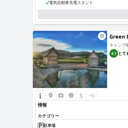
電気自動車充電スタンド
最後に、
Hotel & Hostel Marenberg Radlje
のス
に人がいない場合でも、温かい雰囲気を作り出し
す。
Green 
キャンプ
とて
8.7
$
+6
情報
カテゴリー
駐車場