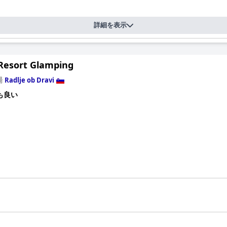
タッフは、そのフレンドリーさと親切さが高く評価されています。 スタ
ています。 全体として、このホテルは温かく快適な体験を提供しており
詳細を表示
Resort Glamping
場
Radlje ob Dravi
も良い