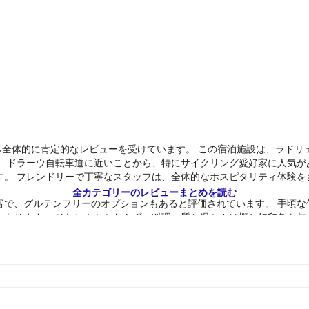
ら全体的に肯定的なレビューを受けています。 この宿泊施設は、ラドリ
。 ドラーウ自転車道に近いことから、特にサイクリング愛好家に人気が
す。 フレンドリーで丁寧なスタッフは、全体的なホスピタリティ体験を
全カテゴリーのレビューまとめを読む
富で、グルテンフリーのオプションもあると評価されています。 手頃な
もあります。 それにもかかわらず、料理の質と温かさは概ね好印象を与
がら十分な家具が備えられており、実用性を重視しています。 清潔さは
貢献しています。
、客室や寝具の清潔さが賞賛されています。 さまざまな客室で一貫した
ます。