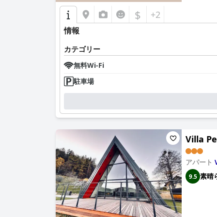
$
+2
情報
カテゴリー
無料Wi-Fi
駐車場
Villa P
アパート
素晴
9.5