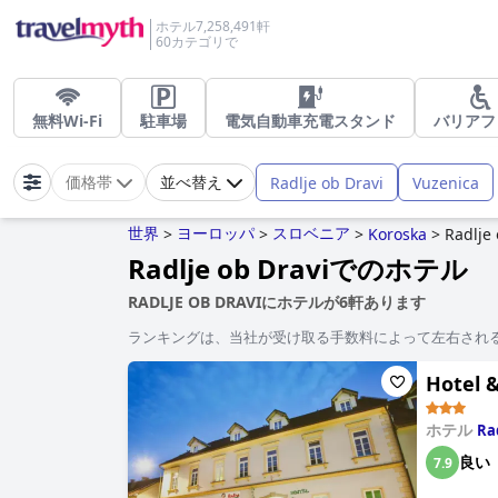
ホテル7,258,491軒
60カテゴリで
無料Wi-Fi
駐車場
電気自動車充電スタンド
バリアフ
Radlje ob Dravi
Vuzenica
価格帯
並べ替え
世界
ヨーロッパ
スロベニア
>
>
>
Koroska
>
Radlje 
Radlje ob Draviでのホテル
RADLJE OB DRAVIにホテルが6軒あります
ランキングは、当社が受け取る手数料によって左右され
Hotel 
ホテル
Ra
良い
7.9