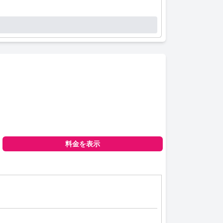
ッフとのやり取りは好意的だと評されており、受付
、旅行者にとって魅力的な選択肢となっていま
料金を表示