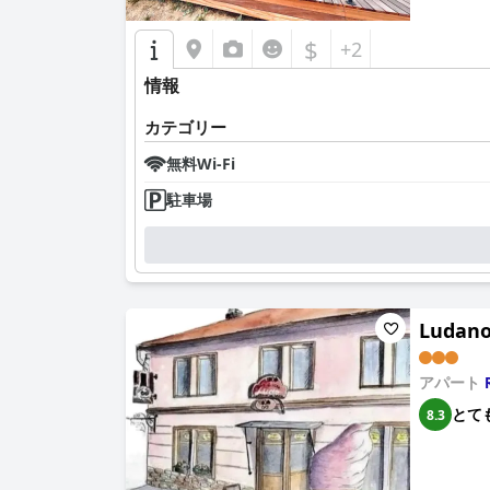
$
+2
情報
カテゴリー
無料Wi-Fi
駐車場
Ludano
アパート
とて
8.3