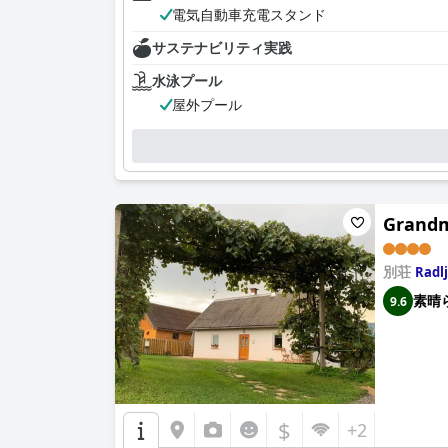
電気自動車充電スタンド
サステナビリティ実践
水泳プール
屋外プール
Grandm
別荘
Radlj
素晴
9.6
$
+2