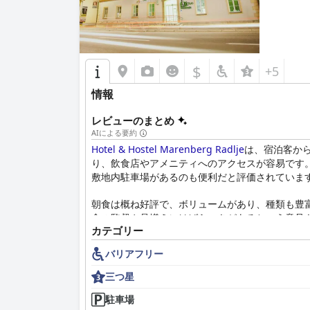
$
+5
情報
レビューのまとめ
AIによる要約
Hotel & Hostel Marenberg Radlje
は、宿泊客か
り、飲食店やアメニティへのアクセスが容易です
敷地内駐車場があるのも便利だと評価されていま
朝食は概ね好評で、ボリュームがあり、種類も豊
食の監督や品揃えにはばらつきがあるという意見
カテゴリー
客室は広々としていてシンプルで、ベーシックな
バリアフリー
入れが行き届いており、快適で気取らない滞在に
三つ星
ホテルの印象的な清潔さは頻繁に指摘されており
まって、信頼できる歓迎的な環境を作り出してい
駐車場