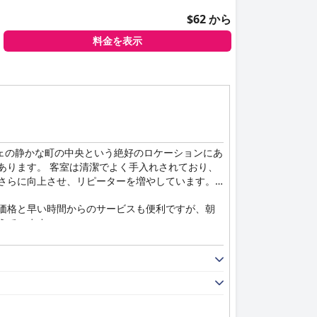
$62 から
料金を表示
ェの静かな町の中央という絶好のロケーションにあ
あります。 客室は清潔でよく手入れされており、
さらに向上させ、リピーターを増やしています。
価格と早い時間からのサービスも便利ですが、朝
えています。
一貫して高く評価されており、客室はきちんと手
清潔さが保たれており、サービスのプロ意識と相