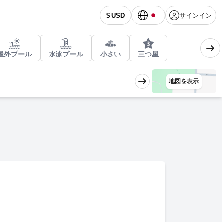
サインイン
$ USD
屋外プール
水泳プール
小さい
三つ星
地図を表示