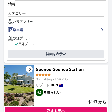
情報
カテゴリー
バリアフリー
駐車場
水泳プール
屋外プール
詳細を表示
Goonoo Goonoo Station
Quirindiから21.0マイル
リゾート
Duri
素晴らしい
9.5
$117 から
料金を表示