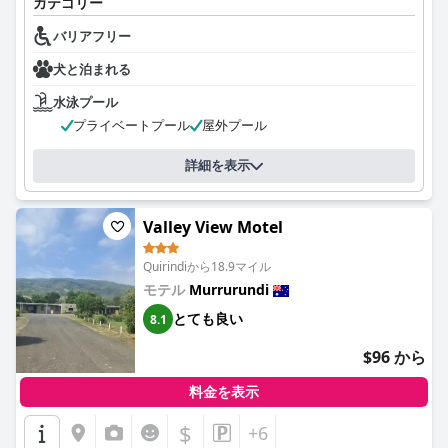
カテゴリー
バリアフリー
犬と泊まれる
水泳プール
プライベートプール
屋外プール
詳細を表示
Valley View Motel
Quirindiから18.9マイル
モテル
Murrurundi
とても良い
8.1
$96 から
料金を表示
$
+6