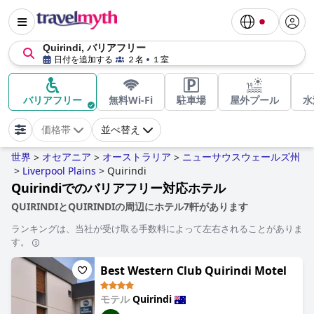
Quirindi, バリアフリー
日付を追加する
２名
１室
バリアフリー
無料Wi-Fi
駐車場
屋外プール
水
価格帯
並べ替え
世界
オセアニア
オーストラリア
ニューサウスウェールズ州
>
>
>
>
Liverpool Plains
>
Quirindi
Quirindiでのバリアフリー対応ホテル
QUIRINDIとQUIRINDIの周辺にホテル7軒があります
ランキングは、当社が受け取る手数料によって左右されることがありま
す。
Best Western Club Quirindi Motel
モテル
Quirindi