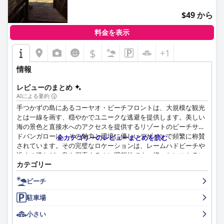
$49 から
料金を表示
$
+1
情報
レビューのまとめ
AIによる要約
手つかずの島にあるコーヤオ・ビーチフロントは、大規模な観光
とは一線を画す、穏やかでユニークな逃避を提供します。美しい
海の景色と直接水へのアクセスを提供するリゾートのビーチサイ
ドバンガローは、その魅力と環境に優しいデザインで頻繁に称賛
全カテゴリーのレビューまとめを読む
されています。その完璧なロケーションは、レームハドビーチや
近くの港など、島を探索するのに理想的です。様々なレストラン
カテゴリー
やバーが徒歩圏内にあり、この静かな隠れ家の魅力を高めていま
す。
ビーチ
宿泊施設は清潔で広々としていてモダンで、注目すべき屋外バス
駐車場
ルームがユニークな魅力を加えています。非常にフレンドリーで
気配りのあるスタッフが、さらに体験を高め、歓迎的で快適な滞
小さい
在を保証します。