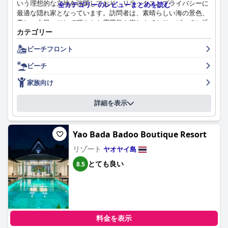
いう理想的な立地を強調しており、リラックスとプライバシーに
全カテゴリーのレビューまとめを読む
チ体験のためには、海岸沿いをさらに探索することをお勧めしま
最適な隠れ家となっています。訪問者は、素晴らしい海の景色、
す。
美しい夕日、そして穏やかな雰囲気を楽しんでおり、ビーチに近
カテゴリー
いことから、透き通った海と島の自然の美しさへのアクセスも容
要するに、バーン タラニャ コー ヤオ ヤイ リゾートは、快適な宿
易です。リゾートはまた、手配の行き届いたフレンドリーなスタ
泊施設、フレンドリーなサービス、楽しいアメニティを備えた、
ビーチフロント
ッフによって強化された、小旅行やシュノーケリングの冒険に便
平和で風光明媚な隠れ家を提供しています。改善の余地がある分
利な拠点としても機能します。
野、特に食事と特定のビーチの側面がありますが、全体的な体験
ビーチ
はポジティブであり、海のそばでのリラックスした休暇を求める
リゾートのダイニングオプションは好評で、朝食はビーチサイド
家族向け
人に好まれる選択肢となっています。
の美しい景色の中で楽しめる点で賞賛されています。メニューは
限られていますが、新鮮でおいしい食事が高く評価されていま
詳細を表示
す。夕食はより充実した料理体験を提供し、ゲストは手頃な価格
のおいしいタイ料理にしばしば満足しています。ビーチで食事を
する機会は全体的な魅力を高めますが、高価格やメニューの種類
Yao Bada Badoo Boutique Resort
の必要性についての言及も時々あります。
リゾート
ヤオヤイ島
ゲストは、リゾートの客室が快適で広々としており、清潔である
とても良い
8.5
と感じています。多くの客室には、素晴らしい海の景色を望む大
きなバルコニーまたはテラスが付いています。プライベートプー
ルまたは共有プールへの直接アクセスは特に際立っており、贅沢
な雰囲気に貢献しています。客室の古い基準や時折のメンテナン
スの問題についての言及もありますが、一般的なフィードバック
は、行き届いたハウスキーピングによってサポートされている、
料金を表示
宿泊施設の快適さと清潔さを強調しています。