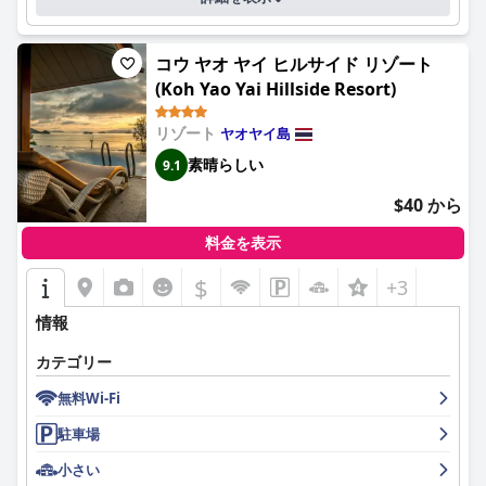
コウ ヤオ ヤイ ヒルサイド リゾート
(Koh Yao Yai Hillside Resort)
リゾート
ヤオヤイ島
素晴らしい
9.1
$40 から
料金を表示
$
+3
情報
カテゴリー
無料Wi-Fi
駐車場
小さい