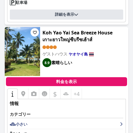
駐車場
体的なコンセンサスは肯定的です。
詳細を表示
要するに、コーヤオ・ビーチフロントは、優れたサービス、魅力
的な宿泊施設、そして絵のように美しいビーチフロントのロケー
ションを備えた、のどかで静かな隠れ家を提供し、リラックスと
Koh Yao Yai Sea Breeze House
コーヤオヤイの未開の美しさを体験するための強くお勧めの目的
地となっています。
เกาะยาวใหญ่ซีบรีซเฮ้าส์
ゲストハウス
ヤオヤイ島
素晴らしい
8.9
料金を表示
$
+4
情報
カテゴリー
小さい