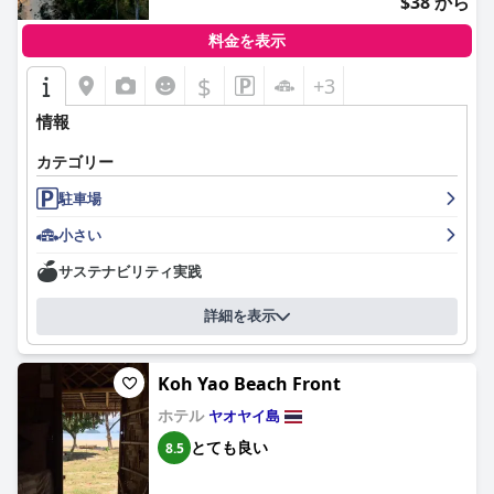
$38 から
料金を表示
$
+3
情報
カテゴリー
駐車場
小さい
サステナビリティ実践
詳細を表示
Koh Yao Beach Front
ホテル
ヤオヤイ島
とても良い
8.5