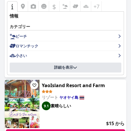
$
+7
リゾートはまた、客室と、庭園、レストラン、プール、ビーチエ
リアなどの共用エリアの両方が手入れが行き届いており、清潔さ
情報
の点で高い評価を得ています。ハウスキーピングスタッフは、そ
の徹底さと日々のメンテナンスで称賛されており、ゲストのポジ
カテゴリー
ティブな体験をさらに高めています。
ビーチ
ヤオヤイビーチリゾートのスタッフの並外れた親しみやすさと親
ロマンチック
切さは頻繁に指摘されており、ゲストはその手配の良さと温かい
人柄に感謝しています。時折言葉の壁はありますが、スタッフの
小さい
献身とホスピタリティは滞在を大幅に向上させ、温かく快適な雰
囲気を作り出しています。
詳細を表示
素晴らしい海の景色を望むプライベートプールや共有プールなど
のリゾートのプールは、清潔さとメンテナンスで好評を得ていま
YaoIsland Resort and Farm
す。これらのプールは、ゲストが大切にしている静かでリラック
スできる環境に貢献しています。ビーチ自体は、美しく、清潔
で、手入れが行き届いており、魅力的なターコイズブルーの海が
リゾート
ヤオヤイ島
あることで強調されています。穏やかで親密なビーチの設定は、
素晴らしい
9.1
家族旅行や静かな休暇に最適です。
家族向けの宿泊施設と居心地の良い雰囲気により、ヤオヤイビー
$15 から
チリゾートは旅行家族に人気があります。スタッフの子供たちへ
の関わりと全体的な温かい環境は、一部の低予算の客室での小さ