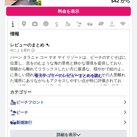
$42 から
タイリッシュだと繰り返し表現されています。豪華なプライベー
トプールと素晴らしいオーシャンビューが体験をさらに高めま
料金を表示
す。一部の客室やバンガローには経年劣化の兆候が見られます
が、全体的なメンテナンスと毎日の清掃サービスにより、楽しい
$
滞在が保証されています。
情報
リゾート全体の清潔さの基準は申し分なく、手入れの行き届いた
客室、公共エリア、ビーチにも及んでいます。施設は古く見える
レビューのまとめ
かもしれませんが、清潔さと細部へのこだわり、新鮮な寝具やタ
AIによる要約
オルなどが、快適で魅力的な環境に貢献しています。
バーン タラニャ コー ヤオ ヤイ リゾートは、ビーチのすぐそばに
位置し、息をのむような海の景色と静かな環境を提供しており、
リゾートの際立った特徴は、その卓越したスタッフです。訪問者
喧騒から離れてリラックスしたい方に最適な、穏やかで絵のよう
は、チームのフレンドリーさ、親切さ、気配りを頻繁に言及しま
に美しい隠れ家です。リゾートのロケーションは、その人里離れ
全カテゴリーのレビューまとめを読む
す。主要スタッフへの特別な言及は、卓越したサービスを強調
た場所にありながらもアクセスしやすい点が特に評価されてお
し、温かく歓迎的な雰囲気を作り出しています。スタッフがアク
り、近隣のカルスト地形の島々やコー ヤオ ヤイの北部を探索す
ティビティを効率的に組織することで、ゲスト体験がさらに豊か
カテゴリー
るのに最適な拠点となっています。バンチョンラット桟橋や地元
になります。
のショッピング施設へのアクセスも容易で、静かな隠れ家と村の
ビーチフロント
生活の魅力を兼ね備えています。
Wi-Fiサービスについては、良好な接続を体験したゲストもいれ
ビーチ
ば、速度と信頼性の問題に遭遇したゲストもおり、評価が分かれ
バーン タラニャの朝食は概ね好評で、ビュッフェ形式と作りたて
ています。しかし、利用可能なアメニティが接続の不具合を補っ
の両方を含む、多様でボリュームのあるセレクションが特徴で
新婚旅行
ているため、全体的な体験は十分にポジティブです。
す。ゲストは、景色を楽しみながらビーチで食事を楽しめる点を
高く評価しています。一部のレビューでは、セレクションやタイ
詳細を表示
リゾートのスパサービスは、特に屋外シャワーの素晴らしさと高