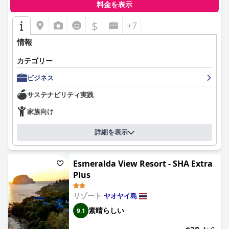
料金を表示
な問題にもかかわらず、思い出に残る家族旅行に貢献していま
す。
$
+7
要約すると、ヤオヤイビーチリゾートは、その静かなビーチフロ
情報
ントのロケーション、質の高い食事、快適で清潔な宿泊施設、そ
して卓越したスタッフサービスで高く評価されています。改善の
カテゴリー
余地はわずかにありますが、リゾートは海辺での平和でリラック
スした休日を求める人々にとって望ましい目的地であり続けてい
ビジネス
ます。
サステナビリティ実践
家族向け
詳細を表示
Esmeralda View Resort - SHA Extra
Plus
リゾート
ヤオヤイ島
素晴らしい
9.1