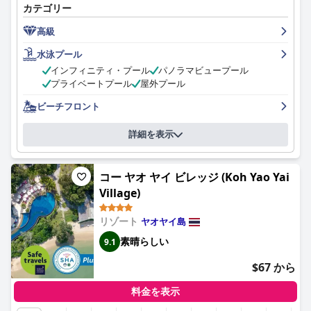
カテゴリー
気に入っています。プールは混雑しやすく、サンラウンジャーが
タオルで予約されていることもありますが、湾に沈む夕日を楽し
高級
みながらさわやかな水遊びをするのに最適です。ホテルには2つ
目のプールもありますが、インフィニティプールが最も美しいと
水泳プール
考えられています。
インフィニティ・プール
パノラマビュープール
プライベートプール
屋外プール
ビーチフロント
詳細を表示
コー ヤオ ヤイ ビレッジ (Koh Yao Yai
Village)
リゾート
ヤオヤイ島
素晴らしい
9.1
$67 から
料金を表示