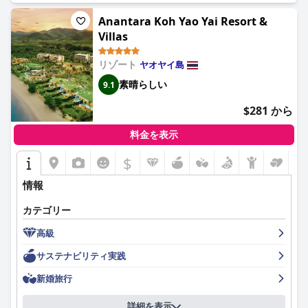
Anantara Koh Yao Yai Resort &
Villas
リゾート
ヤオヤイ島
素晴らしい
9.1
$281 から
料金を表示
$
情報
カテゴリー
高級
サステナビリティ実践
新婚旅行
詳細を表示