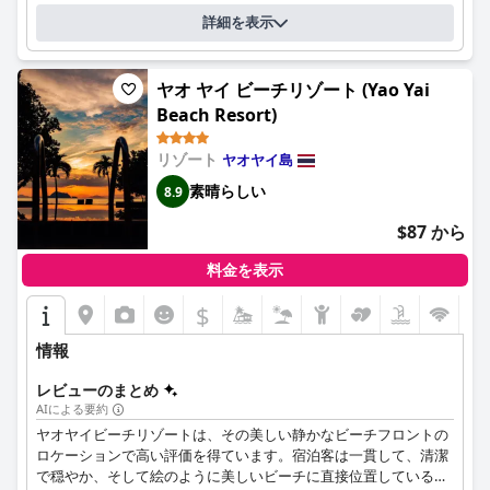
言及されていますが、全体的な好印象を大きく損なうものではあ
詳細を表示
りません。
バーン タラニャのスタッフは、そのフレンドリーさと親切さで際
ヤオ ヤイ ビーチリゾート (Yao Yai
立っており、行き届いたサービスでゲストの体験を常に向上させ
ています。コミュニケーションの問題が発生することもあります
Beach Resort)
が、スタッフの温かく歓迎的な態度は、リゾートの魅力を大きく
高めています。
リゾート
ヤオヤイ島
素晴らしい
8.9
リゾートは、まともなWi-Fi接続を提供していますが、体験は様々
です。安定した強力な接続を報告するゲストもいれば、特にホテ
$87 から
ルの一部のエリアで速度と信頼性の問題に遭遇するゲストもいま
す。
料金を表示
バーン タラニャのスイミングプールは、その清潔さと広さが高く
$
評価されており、プライベートでリラックスした体験を提供する
ことがよくあります。手入れの行き届いたプールエリアは、リゾ
情報
ートのビーチへの近さと相まって、ゲストにとって魅力的な環境
を作り出しています。
レビューのまとめ
AIによる要約
ビーチフロントのロケーションも魅力で、美しい景色と静かな環
ヤオヤイビーチリゾートは、その美しい静かなビーチフロントの
境を提供し、魅力的なビーチバーとレストランがそれを高めてい
ロケーションで高い評価を得ています。宿泊客は一貫して、清潔
ます。ただし、ビーチ自体は、ゴミや潮の状態により、水泳には
で穏やか、そして絵のように美しいビーチに直接位置していると
あまり適していないと説明されることもあります。より良いビー