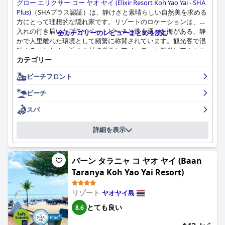
グロー エリクサー コー ヤオ ヤイ (Elixir Resort Koh Yao Yai - SHA
Plus)
（SHAプラス認証）は、静けさと素晴らしい自然美を求める
方にとって理想的な隠れ家です。リゾートのロケーションは、手
入れの行き届いたプライベートビーチと透き通った海がある、静
全カテゴリーのレビューまとめを読む
かで人里離れた環境として頻繁に称賛されています。観光客で混
雑することなく、近くの村で必要なアメニティに簡単にアクセス
カテゴリー
できる点をゲストは高く評価しています。息を呑むような景色、
広々としたプール付きヴィラ、静かな雰囲気は、ロマンチックな
ビーチフロント
休暇や家族旅行に最適です。
ビーチ
リゾートの朝食は、新鮮で豊富な品揃え、バラエティ豊かなフル
ーツやオーダーメイドのオムレツなどが高く評価されています。
スパ
海を眺めながらの食事は、絵のように美しい一日の始まりを演出
しますが、一部のゲストは種類の豊富さの改善の余地を指摘しま
詳細を表示
した。それでも、高品質の料理とフレンドリーなサービスは、ほ
とんどのゲストを完全に満足させています。
バーン タラニャ コ ヤオ ヤイ (Baan
リゾートでの夕食は、美味しいタイ料理の数々と素晴らしいサー
Taranya Koh Yao Yai Resort)
ビスが特徴です。価格が高いというコメントもありますが、料理
の質と味、そして美しい海辺での食事体験は、それだけの価値が
あります。ゲストは一様にシェフの腕前と記憶に残る食事体験を
リゾート
ヤオヤイ島
称賛しています。
とても良い
8.6
Elixir Resortの宿泊施設は、広々としていて、清潔で、快適で、ス