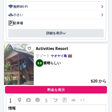
無料Wi-Fi
小さい
駐車場
詳細を表示
Activities Resort
リゾート
ヤオヤイ島
素晴らしい
8.8
$20 から
料金を表示
$
+1
情報