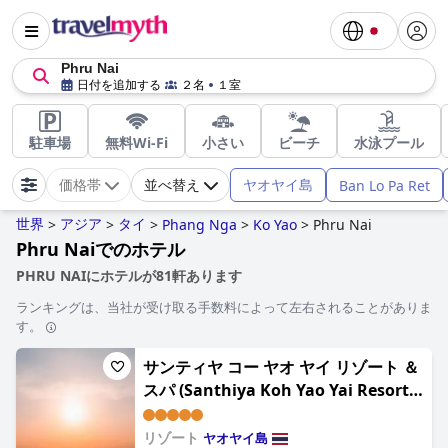
Phru Nai
日付を追加する
２名
１室
駐車場
無料Wi-Fi
小さい
ビーチ
水泳プール
ヤオヤイ島
Ban Lo Pa Ret
価格帯
並べ替え
世界
アジア
タイ
>
>
>
Phang Nga
>
Ko Yao
>
Phru Nai
Phru Naiでのホテル
PHRU NAIにホテルが81軒あります
ランキングは、当社が受け取る手数料によって左右されることがありま
す。
サンティヤ コー ヤオ ヤイ リゾート ＆
スパ (Santhiya Koh Yao Yai Resort
& Spa - Up to THB 3,000 Resort
Credit per Night , Mandatory
リゾート
ヤオヤイ島