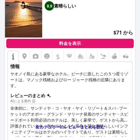
Shared Speedboat from Ao Po,
素晴らしい
8.9
Phuket)
$71 から
料金を表示
$
情報
ヤオノイ島にある豪華なホテル。ビーチに面したこの 5 つ星リゾ
ートは、マノック桟橋およびロー ジャーク桟橋の近隣にありま
す。
レビューのまとめ
AIによる要約
全体的に、サンティヤ・コ・ヤオ・ヤイ・リゾート＆スパ - プー
ケットのアオポー・グランド・マリーナ発着のサンティヤ・スピ
ードボート利用必須のホテルは、美しく豪華で、ゲストから高く
評価されています。息をのむような景色を望む素晴らしいインフ
全カテゴリーのレビューまとめを読む
ィニティプールはホテルのハイライトであり、ゲストは素晴らし
いヴィラでの滞在、美しいデザイン、そして素晴らしいビーチを