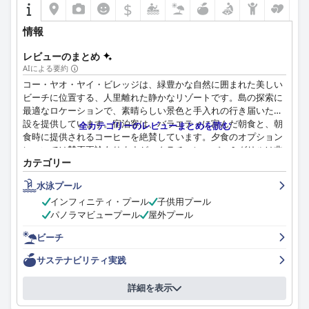
$
情報
レビューのまとめ
AIによる要約
コー・ヤオ・ヤイ・ビレッジは、緑豊かな自然に囲まれた美しい
ビーチに位置する、人里離れた静かなリゾートです。島の探索に
最適なロケーションで、素晴らしい景色と手入れの行き届いた施
設を提供しています。宿泊客は、バラエティに富んだ朝食と、朝
全カテゴリーのレビューまとめを読む
食時に提供されるコーヒーを絶賛しています。夕食のオプション
については賛否両論ありますが、クラチャン・バー＆グリルは非
カテゴリー
常においしい魚料理で称賛されています。客室は広々として快適
で、柔らかいベッドと質の良い枕が備わっていますが、家具の老
水泳プール
朽化やメンテナンス不足を訴える宿泊客もいます。スタッフは素
インフィニティ・プール
子供用プール
晴らしく、多くの宿泊客が彼らの親切さ、親切さ、フレンドリー
パノラマビュープール
屋外プール
さを称賛しています。インフィニティプールは壮観で、湾の息を
呑むような景色を眺めることができ、屋外プールもハーフリビン
ビーチ
グルームのような屋外テーマで素晴らしいです。ビーチは静かで
プライベートですが、少し汚れていて水泳には適さないと感じた
サステナビリティ実践
宿泊客もいます。コー・ヤオ・ヤイ・ビレッジは、子供向けの多
くのアクティビティを備えた、リラックスした休暇を求める家族
詳細を表示
に最適なオプションです。全体として、宿泊客は肯定的な経験を
し、滞在は快適で楽しいと感じています。