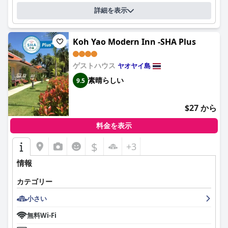
詳細を表示
コーヤオ・ビーチフロントでの朝食は、西洋料理から伝統的なタ
イ料理まで、新鮮で高品質なオプションの幅広いセレクションで
際立っています。茅葺き屋根の下のテラスでの居心地の良い、見
Koh Yao Modern Inn -SHA Plus
栄えの良い朝食は高い評価を受けており、ゲスト体験の楽しい一
部となっています。同様に、地元の料理の毎晩の準備は食事の楽
しさを増し、近くのレストランはさらに料理の選択肢を広げてい
ゲストハウス
ヤオヤイ島
ます。
素晴らしい
9.5
バンガローは、蚊帳や扇風機などの気の利いたアメニティに支え
られ、素朴でありながら居心地の良い雰囲気を提供します。清潔
$27 から
さは一貫したハイライトであり、清潔な部屋と手入れの行き届い
た施設があります。オーシャンビューのデラックスオプション
料金を表示
は、特にその広さと快適さで注目されています。
$
+3
ゲストは、ホストとスタッフからの素晴らしいおもてなしを高く
評価しており、そのフレンドリーさ、気配り、あらゆるリクエス
情報
トへの喜んで応じる姿勢が特徴です。この個人的なタッチはプラ
イベートビーチにも及んでいます。ここでは、潮の状況により水
カテゴリー
泳に課題があるにもかかわらず、長く静かな散歩や静かなリラッ
小さい
クスができます。
無料Wi-Fi
ベッドは、快適で清潔であると賞賛されており、安らかな睡眠に
貢献しています。硬さに関する意見はわずかに異なりますが、全