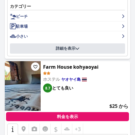
カテゴリー
ビーチ
駐車場
小さい
詳細を表示
Farm House kohyaoyai
ホステル
ヤオヤイ島
とても良い
8.7
$25 から
料金を表示
$
+3