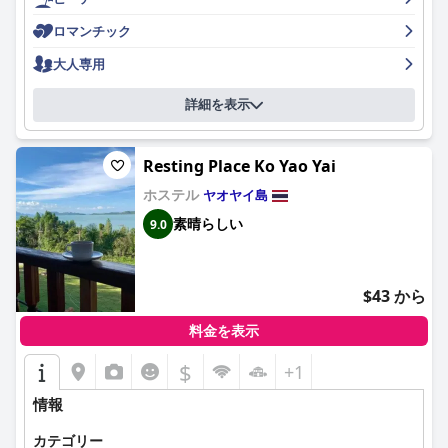
ロマンチック
大人専用
詳細を表示
Resting Place Ko Yao Yai
ホステル
ヤオヤイ島
素晴らしい
9.0
$43 から
料金を表示
$
+1
情報
カテゴリー