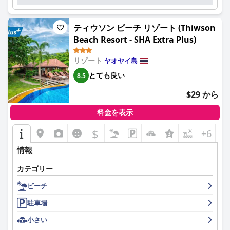
ミングの改善の余地があることが示唆されていますが、全体的な
品質のマッサージが高く評価されています。手頃な価格と豊富な
体験はポジティブで、多くの人がその品質と多様性を称賛してい
種類のトリートメント、そしてビーチフロントレストランでの楽
ます。
しい食事体験が、スパの魅力を高めています。
ティウソン ビーチ リゾート (Thiwson
Beach Resort - SHA Extra Plus)
リゾートのレストランでの食事は、賛否両論あります。食事、特
プール体験は多様で、ヴィラのプライベートプールはその広さと
にヨーロッパ料理とタイ料理は、一般的にその品質と風味が高く
清潔さが高く評価されています。ただし、メインプールは、改修
評価されていますが、一部のゲストはタイの物価にしては少し高
リゾート
ヤオヤイ島
とメンテナンスの改善が必要であると指摘されています。
いと感じています。桟橋と海を見渡せるレストランの雰囲気は、
とても良い
8.5
食事体験を向上させますが、サービスの低下や手際の悪さが指摘
Elixir Resortのプライベートビーチは、手つかずの静かな安息の地
されることもあります。バラエティを求めたり、より予算に優し
$29 から
であり、清潔さ、柔らかな砂、そして息を呑むような夕日の眺め
い選択肢を求めている方には、近くの別の飲食店が推奨されま
で好評を博しています。何人かのゲストは、岩場の多い海や時折
す。
料金を表示
クラゲがいることを指摘しましたが、これらの小さな懸念は全体
的な体験を大きく損なうものではありません。
バーン タラニャの客室は、清潔で広々としており、モダンな設備
$
+6
が整っている点が際立っています。内装は、伝統的なタイの要素
家族連れは、リゾートが特に親切で、スタッフが子供に優しい態
とモダンな快適さを融合させており、多くの客室には、海または
情報
度を示し、広々としたヴィラが安全でリラックスした環境を提供
庭園の素晴らしい景色を望む素敵なテラスが付いています。一部
していると感じています。パーティーなどの騒がしさがない静か
の客室からの直接プールアクセスと快適なベッドは、リラックス
カテゴリー
な環境は、家族の絆を深め、リラックスするのに最適です。
した滞在に貢献しています。硬さに関する報告もありますが、寝
ビーチ
具は概ね肯定的な評価を受けています。
要するに、
グロー エリクサー コー ヤオ ヤイ (Elixir Resort Koh
Yao Yai - SHA Plus)
は、卓越したサービス、美味しい料理、豪華な
駐車場
清潔さとメンテナンスは賞賛に値し、ゲストは手入れの行き届い
宿泊施設、そして静かなビーチフロントという環境で、格別で静
た客室と美しく整理された敷地を頻繁に指摘しています。清掃さ
小さい
かな隠れ家を提供します。平和で思い出に残る休暇を求めるカッ
れていないコップやビーチの汚染など、いくつかの小さな問題が
プルや家族連れに強くお勧めできる場所です。