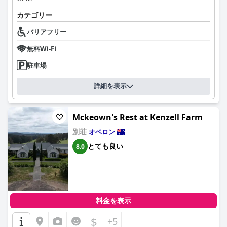
さ、静けさ、そして優れたアメニティの組み合わせにより、強く
推奨される滞在を提供し、オベロンで快適で楽しい体験を求める
カテゴリー
旅行者にとって信頼できる選択肢となっています。
バリアフリー
無料Wi-Fi
駐車場
詳細を表示
Mckeown's Rest at Kenzell Farm
別荘
オベロン
とても良い
8.0
料金を表示
$
+5