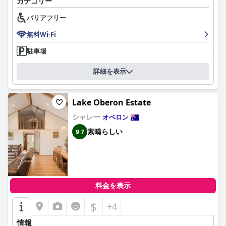
カテゴリー
ジェノラン・ホリデー・パーク・オベロンの宿泊施設は、その清
バリアフリー
潔さ、快適さ、機能性で高く評価されています。広々として設備
の整ったキャビンは、効果的な暖房、電気毛布、エアコンが完備
無料Wi-Fi
されており、快適で楽しい体験を保証するとよく言及されていま
す。キッチンは十分に揃っており、食事の準備が簡単です。清潔
駐車場
さは際立った特徴であり、手入れの行き届いた客室、モダンなア
メニティ、高品質のリネンとタオルが評価されています。
詳細を表示
公園のスタッフは、フレンドリーで親切、効率的なサービスで賞
賛を受けています。訪問者は、スタッフによって作られた温かく
Lake Oberon Estate
歓迎的な雰囲気を強調し、アーリーチェックインやキャビンの事
前暖房など、特別なリクエストに迅速かつ快く対応してくれると
シャレー
オベロン
賞賛しています。スタッフからの地元の地域情報の不足を指摘す
素晴らしい
9.7
るゲストもいましたが、全体的な顧客サービスは滞在を大幅に向
上させています。
ジェノラン・ホリデー・パーク・オベロンのWi-Fi接続は、アクセ
スと信頼性に関する問題があり、改善が必要だと報告されていま
すが、非常に快適なベッドなどの他の側面は高い評価を得ていま
料金を表示
す。清潔で広々としたベッド、電気毛布、厚手のドゥーナが提供
する快適さをゲストは楽しんでいました。
$
+4
要するに、ジェノラン・ホリデー・パーク・オベロンは、便利
情報