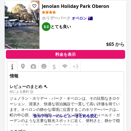
Jenolan Holiday Park Oberon
ホリデーパーク
オベロン
とても良い
8.0
$65 から
料金を表示
$
+3
情報
レビューのまとめ
AIによる要約
ジェノラン・ホリデー・パーク・オベロンは、その比類なきロケ
ーション、清潔さ、快適な宿泊施設で一貫して高い評価を得てい
ます。オベロンの静かな環境に位置するこのホリデーパークは、
町の中心部、地元の施設、ジェノラン洞窟やメイフィールド・ガ
全カテゴリーのレビューまとめを読む
ーデンのような主要な観光スポットに近く、便利さと、静かで穏
やかな休息のための環境を両方提供しています。