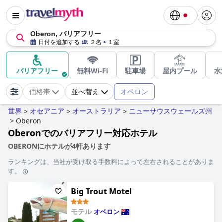
Oberon, バリアフリー
日付を追加する
２名
１室
バリアフリー
無料Wi-Fi
駐車場
屋内プール
水
オベロン
価格帯
並べ替え
世界
オセアニア
オーストラリア
ニューサウスウェールズ州
>
>
>
>
Oberon
Oberonでのバリアフリー対応ホテル
OBERONにホテルが4軒あります
ランキングは、当社が受け取る手数料によって左右されることがありま
す。
Big Trout Motel
モテル
オベロン