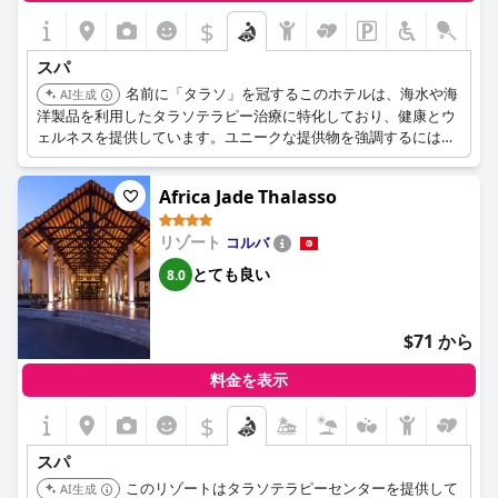
$
スパ
名前に「タラソ」を冠するこのホテルは、海水や海
AI生成
洋製品を利用したタラソテラピー治療に特化しており、健康とウ
ェルネスを提供しています。ユニークな提供物を強調するには、
より具体的な詳細が必要です。
Africa Jade Thalasso
リゾート
コルバ
とても良い
8.0
$71 から
料金を表示
$
スパ
このリゾートはタラソテラピーセンターを提供して
AI生成