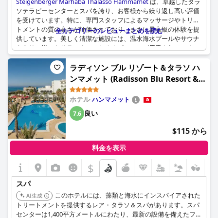
Steigenberger Marhaba Thalasso Hammamet
は、卓越したタラ
ソテラピーセンターとスパを誇り、お客様から繰り返し高い評価
を受けています。特に、専門スタッフによるマッサージやトリー
トメントの質の高さが評価されており、まさに最高級の体験を提
全カテゴリーのレビューまとめを読む
供しています。美しく清潔な施設には、温水海水プールやサウナ
もあり、様々なリラックスできるオプションが用意されていま
す。スパチームのプロフェッショナリズムも際立っており、全体
的な体験をさらに向上させています。静かなリラクゼーションエ
ラディソン ブル リゾート＆タラソ ハ
リアでくつろいだり、タラソテラピーのトリートメントに浸った
ンマメット (Radisson Blu Resort &
りと、このスパは至福の隠れ家です。親切で丁寧なスタッフも高
Thalasso Hammamet)
く評価されており、バラエティ豊かで美味しい食事メニューとと
ホテル
ハンマメット
もに、素晴らしい滞在を演出しています。全体として、このスパ
の優れたサービスと施設は、この豪華なホテルに完璧な要素を加
良い
7.6
えています。
$115 から
料金を表示
$
スパ
このホテルには、藻類と海水にインスパイアされた
AI生成
トリートメントを提供するレア・タラソ＆スパがあります。スパ
センターは1,400平方メートルにわたり、最新の設備を備えたフィ