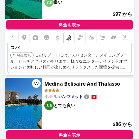
良い
7.8
$97 から
料金を表示
$
スパ
このリゾートには、スパセンター、スイミングプー
AI生成
ル、ビーチアクセスがあります。様々なエンターテイメントオプ
ションと美味しい料理が楽しめるリラックスした環境を提供して
います。
Medina Belisaire And Thalasso
ホテル
ハンマメット
とても良い
8.6
$86 から
料金を表示