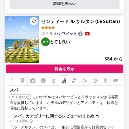
詳細を表示
センティード ル サルタン (Le Sultan)
ホテル
ハンマメット
とても良い
8.2
$84 から
料金を表示
$
スパ
このホテルはスパサービスとリラックスできる雰囲
AI生成
気を提供しています。ホテルのデザインとアメニティは、快適な
滞在に貢献しています。
「スパ」カテゴリーに関するレビューのまとめ
AIによる要約
「ル・スルタン」のスパは、一般的に宿泊客から好意的なフィー