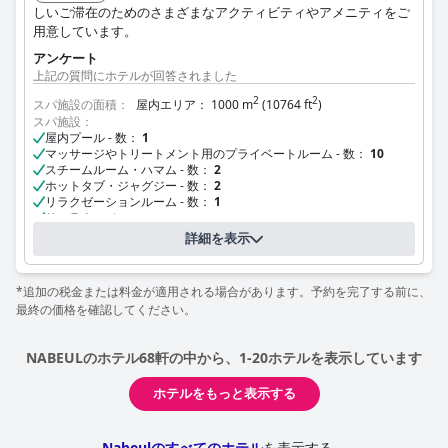
しいご滞在のためのさまざまなアクティビティやアメニティをご
用意しています。
アンケート
上記の質問にホテルが回答されました
2
2
スパ施設の面積：
屋内エリア： 1000 m
(10764 ft
)
スパ施設：
屋内プール - 数：
1
マッサージやトリートメント用のプライベートルーム - 数：
10
スチームルーム・ハマム - 数：
2
ホットタブ・ジャグジー - 数：
2
リラクゼーションルーム - 数：
1
サンラウンジャー
スパ施設の営業時間：
09:00 - 19:00
詳細を表示
*追加の税金または料金が適用される場合があります。予約を完了する前に、
最終の価格を確認してください。
NABEULのホテル68軒の中から、1-20ホテルを表示しています
ホテルをもっと表示する
Nabeulのすべてのホテル
を表示する。