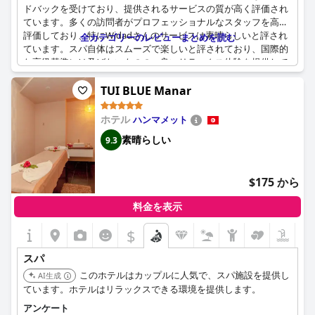
ドバックを受けており、提供されるサービスの質が高く評価され
ています。多くの訪問者がプロフェッショナルなスタッフを高く
評価しており、特にWidadさんのサービスは素晴らしいと評され
全カテゴリーのレビューまとめを読む
ています。スパ自体はスムーズで楽しいと評されており、国際的
な高級基準には及ばないものの、良いリラックス体験を提供して
います。
TUI BLUE Manar
施設の豪華さの点で期待外れだと感じる宿泊客もいますが、多く
の人が、提供されるリラックス効果のためには訪れる価値がある
ホテル
ハンマメット
と同意しています。スパには屋内温水プールとジャグジーがあ
素晴らしい
9.3
り、宿泊客に人気です。しかし、スパの効果が低い、マッサージ
が手早く、あまり効果がないという批判もあります。
ハマムやその他のスパトリートメントの追加料金は、一部の宿泊
$175 から
客にとって予想外のようです。そのため、将来の訪問者は、事前
に料金の詳細を確認しておく必要があります。ハマムやマッサー
料金を表示
ジなどのスパサービスの予約が取りにくいことは、より良い予約
$
システムやキャパシティの増強が必要であることを示唆していま
す。
スパ
要約すると、「ル・スルタン」のスパは、最高の豪華さを提供す
このホテルはカップルに人気で、スパ施設を提供し
AI生成
るものではないかもしれませんが、称賛に値するサービスと、幅
ています。ホテルはリラックスできる環境を提供します。
広いリラックスオプションを提供し、ホテルの体験の一部として
アンケート
お勧めできます。