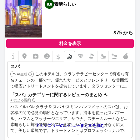
素晴らしい
8.8
$75 から
料金を表示
$
スパ
このホテルは、タラソテラピーセンターで有名な有
AI生成
名チェーンの一部です。優れたサービスとフレンドリーな雰囲気
で幅広いトリートメントを提供しています。タラソセンターには
屋内海水プールを含む複数のスイミングプールがあり、スパ体験
「スパ」カテゴリーに関するレビューのまとめ
を向上させます。
AIによる要約
ハスドルバル タラサ & スパ ヤスミン ハンマメットのスパは、お
客様の間で必見の場所となっています。海水を使ったスパプー
ル、ハマムとマッサージエリア、サウナ、スチームルームなど、
素晴らしい施設で知られています。センターは申し分なく広大
全カテゴリーのレビューまとめを読む
で、美しい環境です。トリートメントはプロフェッショナルで、
Mme Zahraによるアルガンオイルを使ったオリエンタルマッサー