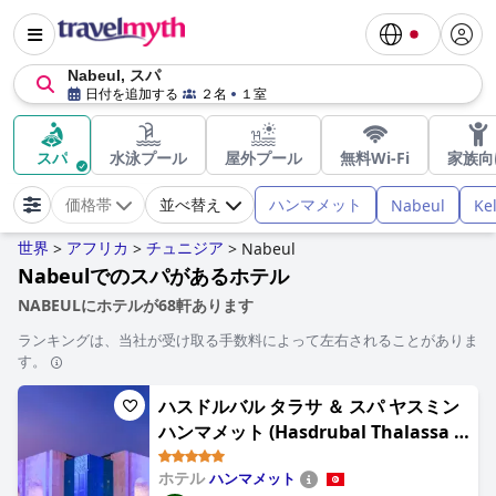
Nabeul, スパ
日付を追加する
２名
１室
スパ
水泳プール
屋外プール
無料Wi-Fi
家族向
ハンマメット
Nabeul
Kel
価格帯
並べ替え
世界
アフリカ
チュニジア
>
>
>
Nabeul
Nabeulでのスパがあるホテル
NABEULにホテルが68軒あります
ランキングは、当社が受け取る手数料によって左右されることがありま
す。
ハスドルバル タラサ ＆ スパ ヤスミン
ハンマメット (Hasdrubal Thalassa &
Spa Yasmine Hammamet)
ホテル
ハンマメット