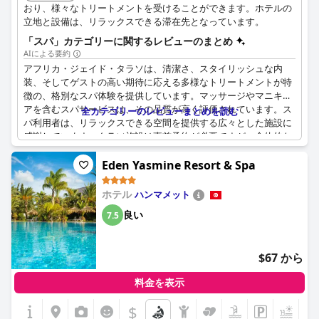
おり、様々なトリートメントを受けることができます。ホテルの
立地と設備は、リラックスできる滞在先となっています。
「スパ」カテゴリーに関するレビューのまとめ
AIによる要約
アフリカ・ジェイド・タラソは、清潔さ、スタイリッシュな内
装、そしてゲストの高い期待に応える多様なトリートメントが特
徴の、格別なスパ体験を提供しています。マッサージやマニキュ
アを含むスパサービスは、その品質が高く評価されています。ス
全カテゴリーのレビューまとめを読む
パ利用者は、リラックスできる空間を提供する広々とした施設に
感謝しています。タラソ施設は事前予約が必要ですが、全体的な
環境とサービスは一流で申し分ないと評価されています。ウェブ
サイトの表示と実際には若干の相違があるものの、スパはホテル
Eden Yasmine Resort & Spa
のハイライトであり、訪問者にとって素晴らしく、十分に楽しめ
る体験を提供しています。
ホテル
ハンマメット
良い
7.5
$67 から
料金を表示
$