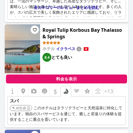
は、一流のマッサージ、卓越した高度なタラソテラピー、そして
素晴らしい施設を備えたスパを強くお勧めしています。多くの人
全カテゴリーのレビューまとめを読む
が、スパの広大で美しく装飾されたエリアに感謝しており、リラ
ックスできる雰囲気を作り出しています。トリートメントは、フ
レンドリーで気配りのあるスタッフによって専門的に行われ、全
体的なポジティブな体験を向上させています。
Royal Tulip Korbous Bay Thalasso
& Springs
ゲストは、温水海水プール、モーニングヨガセッション、そして
楽しいスパプールエリアの利便性を強調しています。清潔さと卓
ホテル
イクラベス
越したサービスで知られるタラソテラピーセンターは大きな魅力
です。さまざまなリラックスできるトリートメントを提供し、海
とても良い
8.4
に近いことから恩恵を受け、ウェルネス体験を高めています。い
くつかの組織上の問題と追加費用にもかかわらず、スパのサービ
スは優れた価値を提供すると考えられています。
料金を表示
訪問者は、屋内および屋外プール、海水ジャグジー、そして素晴
$
+13
らしいウェルネスエリアの恩恵を享受してきました。バイオ アズ
ール タラソセンターや、設備の整ったタラソエリアなどのスパの
スパ
サービスは、多くの称賛を受けています。全体として、ホテル ベ
ル アズール タラソ ＆ バンガローのスパとタラソテラピー施設
このホテルはタラソテラピーと天然温泉に特化して
AI生成
は、リラックスできる若返りの雰囲気、プロのスタッフ、そして
います。独自のスパサービスを通じて、癒しと若返りの体験を提
包括的なサービスで高く評価されています。
供することに重点を置いています。