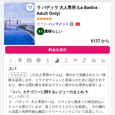
ジなど、繊細に行われます。お客様は、資格のあるスタッフ、清
潔で快適な施設、そして様々なマッサージオプションがあること
ラ バディラ 大人専用 (La Badira -
を理由に、このスパをお勧めしています。さらに、スパとサウナ
Adult Only)
が追加料金なしで利用できる点も好評です。ただし、スパプール
は夏の間ずっと閉鎖されていたことに注意してください。一部の
ホテル
ハンマメット
お客様はスパキャビンの場所について不満を感じたようですが、
全体としてスパは格別であると考えられています。
素晴らしい
9.1
$137 から
料金を表示
$
スパ
この大人専用ホテルは、穏やかで洗練されたスパ体
AI生成
験を提供します。リラクゼーションと若返りのために設計されて
おり、静かな隠れ家を求めるゲストに穏やかな環境を提供しま
す。ハマメットのトップスパホテルにもリストされています。
「スパ」カテゴリーに関するレビューのまとめ
AIによる要約
ラ・バディラ - 大人専用スパは、ゲストから数多くの肯定的なレ
ビューを受けています。多くのゲストがスパを称賛し、その優れ
た品質と利用可能な幅広いトリートメントについて言及していま