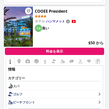
ャーと治療の両方のアメニティに重点を置いていることを意味し
ます。
COOEE President
ホテル
ハンマメット
良い
7.6
$50 から
料金を表示
$
情報
カテゴリー
スパ
ゴルフ
ビーチフロント