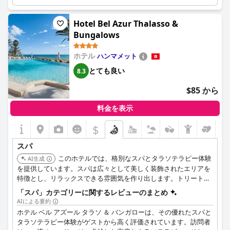
ットネスセンターも含まれています。
Hotel Bel Azur Thalasso &
Bungalows
ホテル
ハンマメット
とても良い
8.3
$85 から
料金を表示
$
スパ
このホテルでは、格別なスパとタラソテラピー体験
AI生成
を提供しています。スパは広々として美しく装飾されたエリアを
特徴とし、リラックスできる雰囲気を作り出します。トリートメ
ントは、フレンドリーで attentive なスタッフによって専門的に
「スパ」カテゴリーに関するレビューのまとめ
施されます。
AIによる要約
ホテル ベル アズール タラソ ＆ バンガローは、その優れたスパと
タラソテラピー体験がゲストから高く評価されています。訪問者