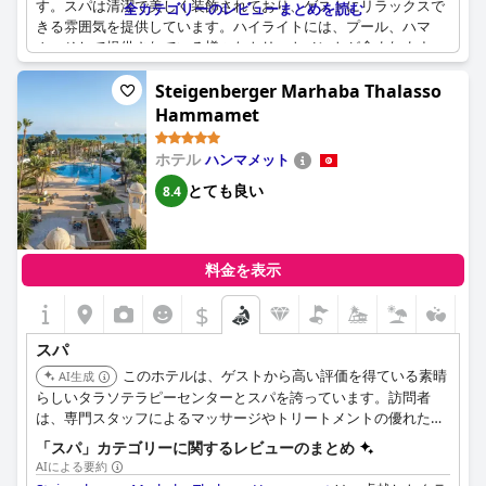
す。スパは清潔で美しく装飾されており、ゲストにリラックスで
全カテゴリーのレビューまとめを読む
きる雰囲気を提供しています。ハイライトには、プール、ハマ
ム、そして提供されている様々なトリートメントが含まれます。
ゲストはまた、サミハやシリンを含むスパスタッフのプロ意識と
親しみやすさに加え、設備の品質も高く評価しています。サウナ
Steigenberger Marhaba Thalasso
の追加料金に不満を感じたゲストもいましたが、全体として、ス
Hammamet
パは訪問者に好印象を与えており、多くの人がスパに関して世界
最高のホテルの1つと呼んでいます。
ホテル
ハンマメット
とても良い
8.4
料金を表示
$
スパ
このホテルは、ゲストから高い評価を得ている素晴
AI生成
らしいタラソテラピーセンターとスパを誇っています。訪問者
は、専門スタッフによるマッサージやトリートメントの優れた品
質を強調しています。海水プールと様々なスポーツ施設を提供し
「スパ」カテゴリーに関するレビューのまとめ
ています。
AIによる要約