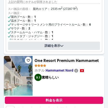
上記の質問にホテルが回答されました
2
2
スパ施設の面積：
屋内エリア： 2535 m
(27287 ft
)
スパ施設：
屋内プール - 数：
1
温水プール - 数：
1
マッサージやトリートメント用のプライベートルーム - 数：
6
サウナ - 数：
2
スチームルーム・ハマム - 数：
1
ホットタブ・ジャグジー - 数：
1
リラクゼーションルーム - 数：
1
泥湯 - 数：
2
詳細を表示
サンラウンジャー
douche sous affusion - 数：
1
スパ施設の営業時間：
09:00 - 19:00
One Resort Premium Hammamet
ホテル
Hammamet Nord
素晴らしい
9.1
料金を表示