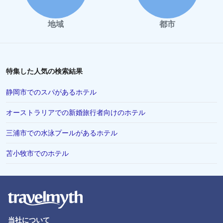
小田原市でのホテル
地域
都市
八王子市でのホテル
松山市でのホテル
山梨市でのホテル
特集した人気の検索結果
稚内市でのホテル
静岡市でのスパがあるホテル
霧島市でのホテル
オーストラリアでの新婚旅行者向けのホテル
さいたま市でのホテル
三浦市での水泳プールがあるホテル
佐賀県でのホテル
彦根市でのホテル
苫小牧市でのホテル
安曇野でのホテル
石垣でのホテル
茨城県でのホテル
佐渡市でのホテル
当社について