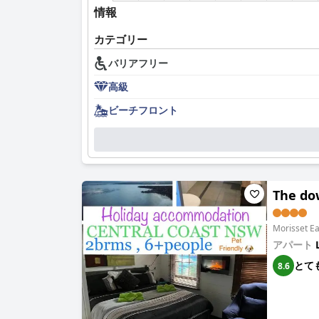
情報
カテゴリー
バリアフリー
高級
ビーチフロント
The dow
Morisset
アパート
とて
8.6