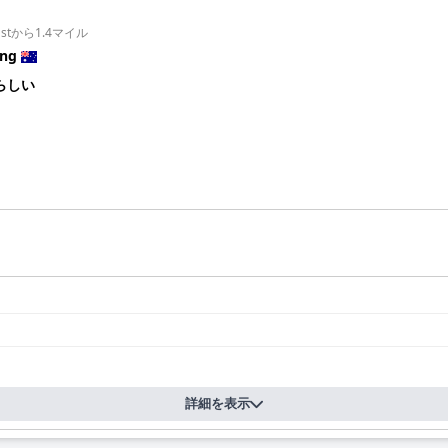
 Eastから1.4マイル
ing
らしい
詳細を表示