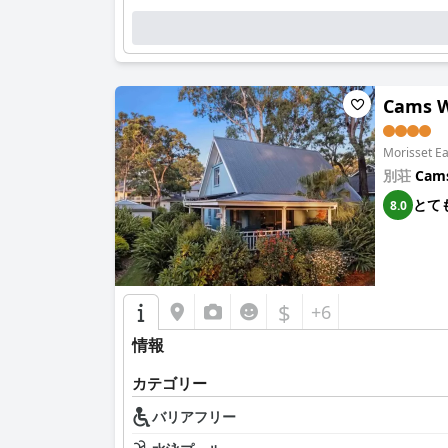
Cams W
Morisset
別荘
Cam
とて
8.0
$
+6
情報
カテゴリー
バリアフリー