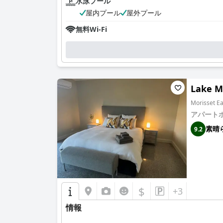
水泳プール
屋内プール
屋外プール
無料Wi-Fi
Lake M
Morisset
アパート
素晴
9.2
$
+3
情報