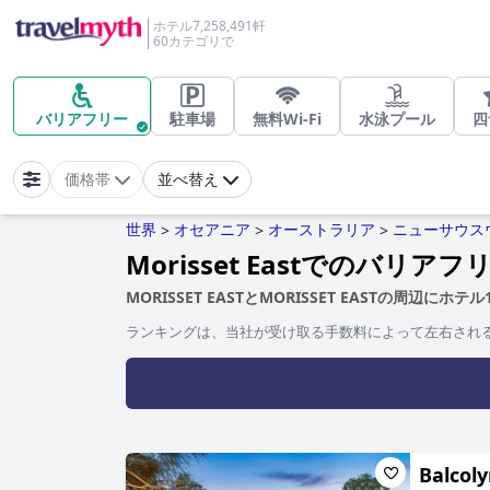
ホテル7,258,491軒
60カテゴリで
バリアフリー
駐車場
無料Wi-Fi
水泳プール
四
価格帯
並べ替え
世界
オセアニア
オーストラリア
ニューサウス
>
>
>
Morisset Eastでのバリ
MORISSET EASTとMORISSET EASTの周辺にホ
ランキングは、当社が受け取る手数料によって左右され
Balcoly