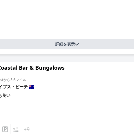
詳細を表示
Coastal Bar & Bungalows
 Eastから5.6マイル
イブス・ビーチ
も良い
+9