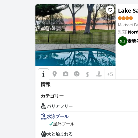
Lake Sa
Morisset
別荘
Nord
素晴
9.3
$
+5
情報
カテゴリー
バリアフリー
水泳プール
屋外プール
犬と泊まれる