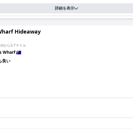
詳細を表示
harf Hideaway
 Eastから3.7マイル
s Wharf
も良い