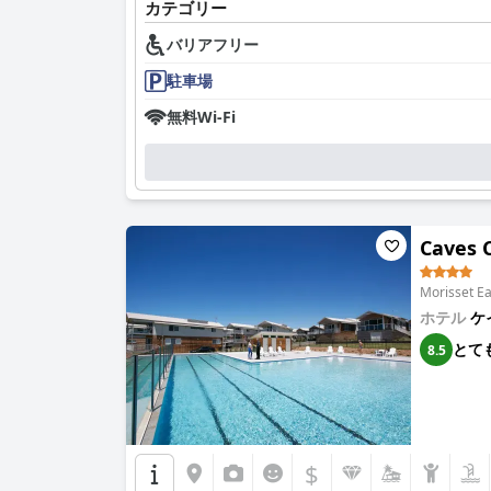
カテゴリー
バリアフリー
駐車場
無料Wi-Fi
Caves 
Morisset
ホテル
ケ
とて
8.5
$