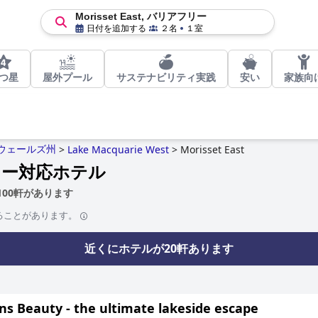
Morisset East, バリアフリー
日付を追加する
２名
１室
つ星
屋外プール
サステナビリティ実践
安い
家族向
ウェールズ州
>
Lake Macquarie West
>
Morisset East
アフリー対応ホテル
テル100軒があります
ることがあります。
近くにホテルが20軒あります
ns Beauty - the ultimate lakeside escape