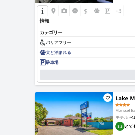
$
+3
情報
カテゴリー
バリアフリー
犬と泊まれる
駐車場
Lake M
Morisset
モテル
ベ
とて
8.3