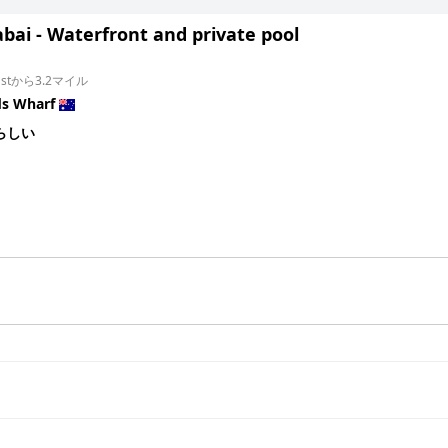
bai - Waterfront and private pool
 Eastから3.2マイル
s Wharf
らしい