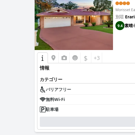
Morisset
別荘
Erar
素晴
9.4
$
+3
情報
カテゴリー
バリアフリー
無料Wi-Fi
駐車場