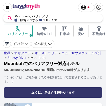
Moonbah, バリアフリー
日付を追加する
２名
１室
バリアフリー
無料Wi-Fi
駐車場
安い
家族向け
価格帯
並べ替え
世界
オセアニア
オーストラリア
ニューサウスウェールズ州
>
>
>
>
Snowy River
>
Moonbah
Moonbahでのバリアフリー対応ホテル
MOONBAHとMOONBAHの周辺にホテル18軒があります
ランキングは、当社が受け取る手数料によって左右されることがありま
す。
近くにホテルが18軒あります