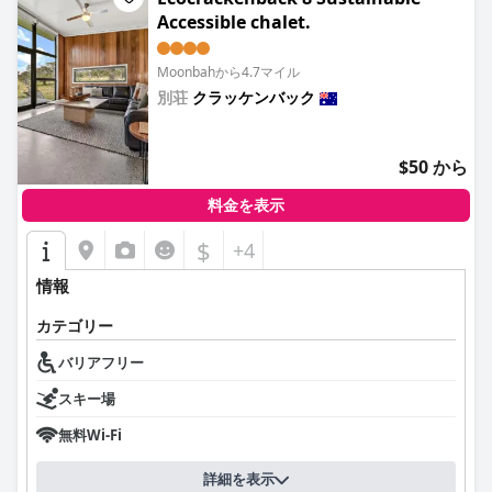
Accessible chalet.
Moonbahから4.7マイル
別荘
クラッケンバック
0.0
$50 から
料金を表示
$
+4
情報
カテゴリー
バリアフリー
スキー場
無料Wi-Fi
詳細を表示