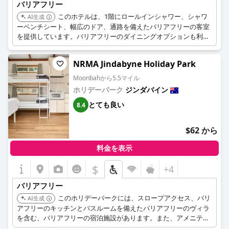
バリアフリー
このホテルは、1階にロールインシャワー、シャワ
AI生成
ーベンチシート、幅広のドア、通路を備えたバリアフリーの客室
を提供しています。バリアフリーのダイニングオプションも利用
可能です。
NRMA Jindabyne Holiday Park
Moonbahから5.5マイル
ホリデーパーク
ジンダバイン
とても良い
8.4
$62 から
料金を表示
$
+4
バリアフリー
このホリデーパークには、スロープアクセス、バリ
AI生成
アフリーのキッチンとバスルームを備えたバリアフリーのヴィラ
を含む、バリアフリーの宿泊施設があります。また、アメニティ
棟にはユニバーサルアクセス設備も備わっています。