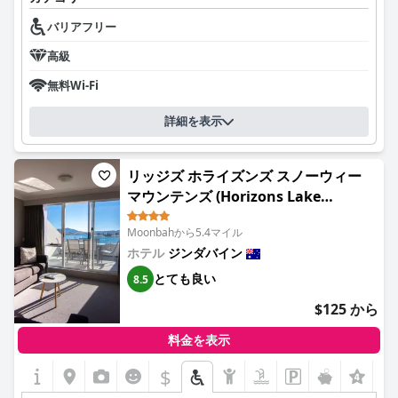
バリアフリー
高級
無料Wi-Fi
詳細を表示
リッジズ ホライズンズ スノーウィー
マウンテンズ (Horizons Lake
Jindabyne)
Moonbahから5.4マイル
ホテル
ジンダバイン
とても良い
8.5
$125 から
料金を表示
$