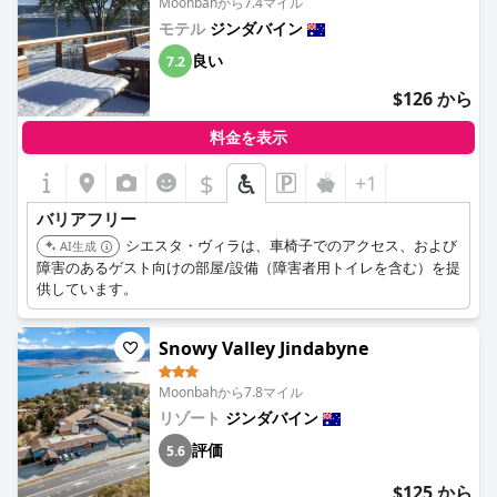
Moonbahから7.4マイル
モテル
ジンダバイン
良い
7.2
$126 から
料金を表示
$
+1
バリアフリー
シエスタ・ヴィラは、車椅子でのアクセス、および
AI生成
障害のあるゲスト向けの部屋/設備（障害者用トイレを含む）を提
供しています。
Snowy Valley Jindabyne
Moonbahから7.8マイル
リゾート
ジンダバイン
評価
5.6
$125 から