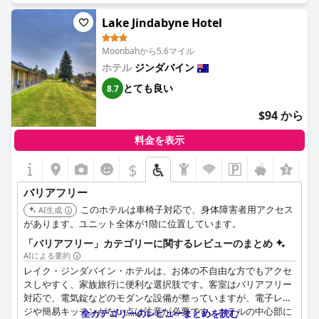
Lake Jindabyne Hotel
Moonbahから5.6マイル
ホテル
ジンダバイン
とても良い
8.7
$94 から
料金を表示
$
+3
バリアフリー
このホテルは車椅子対応で、身体障害者用アクセス
AI生成
があります。ユニット全体が1階に位置しています。
「バリアフリー」カテゴリーに関するレビューのまとめ
AIによる要約
レイク・ジンダバイン・ホテルは、お体の不自由な方でもアクセ
スしやすく、家族旅行に便利な選択肢です。客室はバリアフリー
対応で、電気錠などのモダンな設備が整っていますが、電子レン
ジや簡易キッチンがない点は注意が必要です。ホテルの中心部に
全カテゴリーのレビューまとめを読む