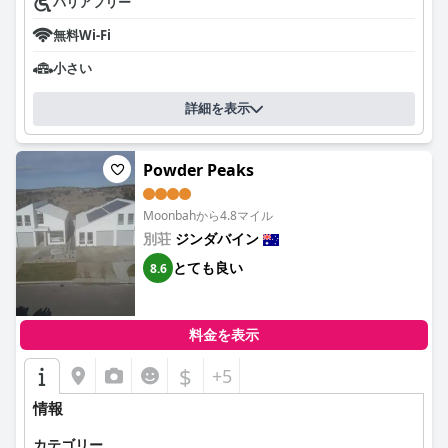
バリアフリー
無料Wi-Fi
小さい
詳細を表示
Powder Peaks
Moonbahから4.8マイル
別荘
ジンダバイン
とても良い
8.6
料金を表示
$
+5
情報
カテゴリー