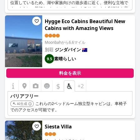
位置しているため、湖や家族向けの遊歩道に近く、便利な立地で
す。さらに、親切なバーのスタッフによるサポートも利便性を高
めています。ただし、ホテルが丘の上にあることや、パブからの
騒音が気になる場合もあります。全体として、ベビーカーや車椅
Hygge Eco Cabins Beautiful New
子でのアクセス、モダンなバスルームなど、アクセシビリティ機
Cabins with Amazing Views
能が充実しているため、お子様連れの方を含め、旅行者にとって
実用的な選択肢となります。
Moonbahから6.6マイル
別荘
ジンダバイン
素晴らしい
9.5
料金を表示
$
+2
バリアフリー
これらの2ベッドルーム独立型キャビンは、車椅子
AI生成
でのアクセスが可能です。
Siesta Villa