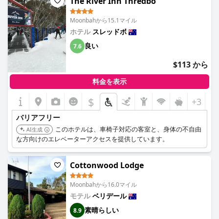
The River Inn Thredbo
Moonbahから15.1マイル
ホテル
スレッドボ
良い
7.6
$113 から
料金を表示
$
+3
バリアフリー
このホテルは、車椅子対応の客室と、身体の不自由
AI生成
な方向けのエレベーターアクセスを提供しています。
Cottonwood Lodge
Moonbahから16.0マイル
モテル
ベリデール
素晴らしい
8.9