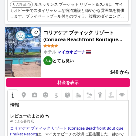
ルネッサンス プーケット リゾート＆スパは、マイ
AI生成
カオビーチでスタイリッシュな宿泊施設と穏やかな雰囲気を提供
します。プライベートプール付きのヴィラ、複数のダイニングオ
プション、リラックスできるスパがあり、ロマンチックで若返る
ハネムーンに最適です。
コリアケア ブティック リゾート
(Coriacea Beachfront Boutique
Phuket Resort)
ホテル
マイカオビーチ
とても良い
8.4
$40 から
料金を表示
$
情報
レビューのまとめ
AIによる要約
コリアケア ブティック リゾート (Coriacea Beachfront Boutique
Phuket Resort)
は、マイカオビーチの砂浜に直接面した、静かで