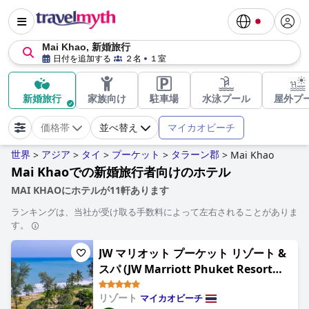
Mai Khao, 新婚旅行
日付を追加する
２名
１室
新婚旅行
家族向け
駐車場
水泳プール
屋外プ
マイカオビーチ
価格帯
並べ替え
世界
アジア
タイ
プーケット
タラーン郡
>
>
>
>
>
Mai Khao
Mai Khaoでの新婚旅行者向けのホテル
MAI KHAOにホテルが11軒あります
ランキングは、当社が受け取る手数料によって左右されることがありま
す。
JW マリオット プーケット リゾート &
スパ (JW Marriott Phuket Resort
and Spa)
リゾート
マイカオビーチ