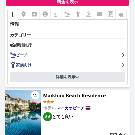
料金を表示
アやビーチを含む施設全体に及んでいます。スパジェットとサン
ベッドを備えた大きなインフィニティプールは、もう1つの際立
$
った特徴であり、宿泊客が特に魅力的に感じる海とのシームレス
な視覚的なつながりを提供します。ビーチ自体は、手付かずで広
情報
大で、混雑していない性質で絶賛されており、くつろぐのに最適
な親密で落ち着いた環境を作り出しています。
カテゴリー
新婚旅行
Coriacea Beachfront Boutique Phuket Resortのスタッフは、そ
の並外れた親しみやすさ、気配り、そして手助けへの意欲で宿泊
ビーチ
客を常に感動させています。特別な日のための個人的なタッチと
思いやりのある手配は、言語能力とプロ意識に関する時折の指摘
家族向け
にもかかわらず、全体的な体験を向上させます。
詳細を表示
Wi-Fiについては、接続が不安定だと感じる宿泊客もいるため、評
価が分かれていますが、リゾート全体の印象は依然として非常に
肯定的です。美しいビーチフロントのロケーション、素晴らしい
Maikhao Beach Residence
食事、快適な宿泊施設、そしてフレンドリーなサービスが組み合
わさり、Coriacea Beachfront Boutique Phuket Resortは、平和
で若返るビーチフロントでの休暇に理想的な選択肢となっていま
ホテル
マイカオビーチ
す。
とても良い
8.6
$32 から