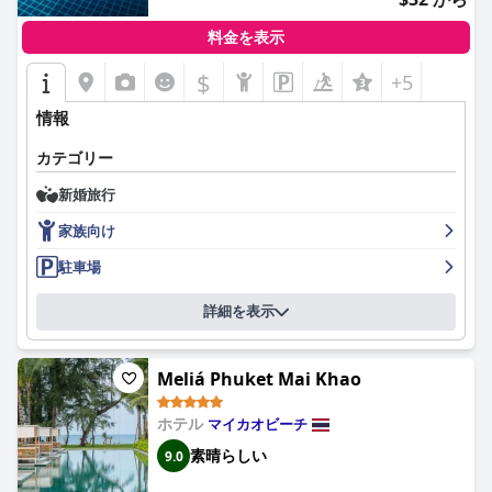
料金を表示
$
+5
情報
カテゴリー
新婚旅行
家族向け
駐車場
詳細を表示
Meliá Phuket Mai Khao
ホテル
マイカオビーチ
素晴らしい
9.0