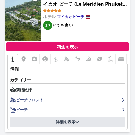
本当に思い出深いものにしていただき、ありがとうございます。
イカオ ビーチ (Le Meridien Phuket
Mai Khao Beach Resort)
ホテル
マイカオビーチ
とても良い
8.7
料金を表示
$
情報
カテゴリー
新婚旅行
ビーチフロント
ビーチ
詳細を表示