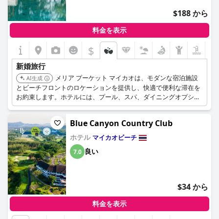
$188 から
料金を表示
$
新婚旅行
メリア プーケット マイカオは、モダンな宿泊施設
AI生成
とビーチフロントのロケーションを提供し、快適で便利な滞在を
お約束します。ホテルには、プール、スパ、ダイニングオプショ
ンなど、リラックスしたハネムーンに適した様々なアメニティが
揃っています。
Blue Canyon Country Club
ホテル
マイカオビーチ
良い
7.0
$34 から
料金を表示