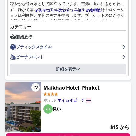
穏やかな隠れ家として際立っています。空港に近いにもかかわら
ず、静かで落ち着いた雰囲気を保っており、その絶好のロケーシ
全カテゴリーのレビューまとめを読む
ョンは利便性と平和の両方を提供します。プーケットのにぎやか
な観光地から離れて、自然愛好家や休息を求めている人にとっ
カテゴリー
て、この人里離れた環境は特に魅力的です。
新婚旅行
宿泊客は、バラエティに富んだ美味しいアラカルトメニューが特
徴で、注文を受けてから作られる素晴らしい朝食をよく褒めま
ブティックスタイル
す。温かくフレンドリーなスタッフと美しい雰囲気によって食事
体験はさらに高められ、時には素晴らしい海の景色を眺めながら
ビーチフロント
朝食を楽しむことができます。リゾートのレストランは、特にビ
ーフマッサマンなど、美味しい夕食の提供でも好評を得ています
詳細を表示
が、ランチメニューについては改善の余地があるというレビュー
もあります。
Maikhao Hotel, Phuket
Coriacea Beachfront Boutique Resortの宿泊施設は強くお勧めさ
れており、特に広々とした快適な客室と、勤勉なスタッフによっ
ホテル
マイカオビーチ
て維持されている一貫した清潔さが評価されています。プールに
直接アクセスできる客室や美しい海の景色は魅力を高め、リラッ
良い
7.4
クスした滞在のための穏やかで絵のように美しい環境を提供しま
す。ベッドはその並外れた快適さで頻繁に強調され、安らかな夜
の睡眠に貢献しています。
$15 から
リゾートの清潔さへのこだわりは、客室だけでなく、プールエリ