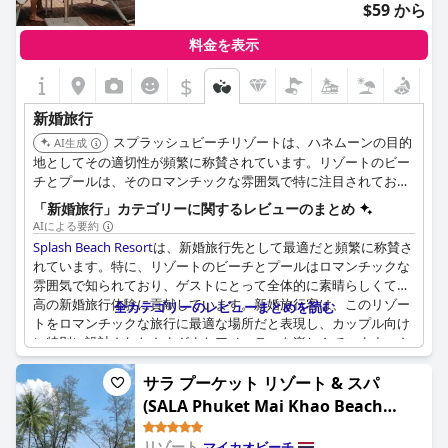
$59 から
料金を表示
$
新婚旅行
スプラッシュビーチリゾートは、ハネムーンの目的
AI生成
地としてその適切性が頻繁に称賛されています。リゾートのビー
チとプールは、そのロマンチックな雰囲気で特に注目されてお
り、お客様にとって全体的に素敵で素晴らしいハネムーン体験に
「新婚旅行」カテゴリーに関するレビューのまとめ
貢献しています。
AIによる要約
Splash Beach Resort
は、新婚旅行先として最適だと頻繁に称賛さ
れています。特に、リゾートのビーチとプールはロマンチックな
雰囲気で知られており、ゲストにとって全体的に素晴らしくて最
高の新婚旅行体験に貢献しています。新婚旅行客は、このリゾー
全カテゴリーのレビューまとめを読む
トをロマンチックな旅行に最適な場所だと表現し、カップル向け
に特別に設計されたさまざまなアメニティを楽しんでいます。さ
らに、いくつかのレビューでは、プライバシーと独占性を加える
独立したハニースイートが強調されています。いくつかの反対意
サラ プーケット リゾート & スパ
見はあるものの、ほとんどのフィードバックは、このリゾートで
(SALA Phuket Mai Khao Beach
新婚旅行を祝う人々にとって、素晴らしくてふさわしい体験を強
Resort)
調しています。
リゾート
マイカオビーチ