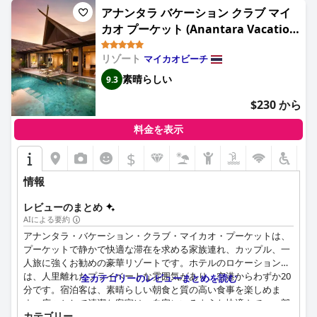
アナンタラ バケーション クラブ マイ
カオ プーケット (Anantara Vacation
Club Mai Khao Phuket)
リゾート
マイカオビーチ
素晴らしい
9.3
$230 から
料金を表示
$
情報
レビューのまとめ
AIによる要約
アナンタラ・バケーション・クラブ・マイカオ・プーケットは、
プーケットで静かで快適な滞在を求める家族連れ、カップル、一
人旅に強くお勧めの豪華リゾートです。ホテルのロケーション
は、人里離れたプライベートな雰囲気があり、空港からわずか20
全カテゴリーのレビューまとめを読む
分です。宿泊客は、素晴らしい朝食と質の高い食事を楽しめま
す。広々として清潔な客室は、自宅にいるような快適さで、一部
カテゴリー
のヴィラにはプライベートプール、キッチン、ランドリー設備が