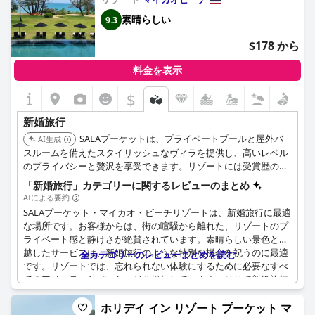
素晴らしい
9.3
$178 から
料金を表示
$
新婚旅行
SALAプーケットは、プライベートプールと屋外バ
AI生成
スルームを備えたスタイリッシュなヴィラを提供し、高いレベル
のプライバシーと贅沢を享受できます。リゾートには受賞歴のあ
るスパと行き届いたサービスがあり、リラックスしてロマンチッ
「新婚旅行」カテゴリーに関するレビューのまとめ
クなハネムーンに最適です。
AIによる要約
SALAプーケット・マイカオ・ビーチリゾートは、新婚旅行に最適
な場所です。お客様からは、街の喧騒から離れた、リゾートのプ
ライベート感と静けさが絶賛されています。素晴らしい景色と卓
越したサービスは、新婚旅行のような特別な機会を祝うのに最適
全カテゴリーのレビューまとめを読む
です。リゾートでは、忘れられない体験にするために必要なすべ
てのアメニティとパッケージを提供しています。ここで新婚旅行
を祝った満足されたお客様から、強くお勧めされています。SALA
プーケット・マイカオ・ビーチリゾート様、新婚旅行のお祝いを
ホリデイ イン リゾート プーケット マ