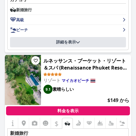
あります。ホテルは、豪華なアメニティ、行き届いた温かいスタ
新婚旅行
ッフによる優れたサービスとともに、卓越した清潔さを誇ってい
ます。お子様連れのご家族は、キッズクラブ、キッズプール、一
高級
日中お子様を楽しませる様々なアクティビティなど、優れたアメ
ニティにご満足いただけるでしょう。最後に、ホテルは美しいプ
ビーチ
ライベートビーチへの容易なアクセスを提供し、無料のバギーサ
ービスも利用できます。全体として、アナンタラ・バケーショ
詳細を表示
ン・クラブ・マイカオ・プーケットは、卓越した施設とサービス
を提供し、身体の不自由な方にもアクセスしやすく、贅沢な休暇
体験を求める方に最適です。
ルネッサンス・プーケット・リゾート
＆スパ (Renaissance Phuket Resort
& Spa)
リゾート
マイカオビーチ
素晴らしい
9.1
$149 から
料金を表示
$
新婚旅行