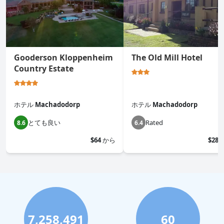
Gooderson Kloppenheim
The Old Mill Hotel
Country Estate
ホテル
Machadodorp
ホテル
Machadodorp
とても良い
Rated
8.6
6.4
$64
から
$28
7,258,491
60