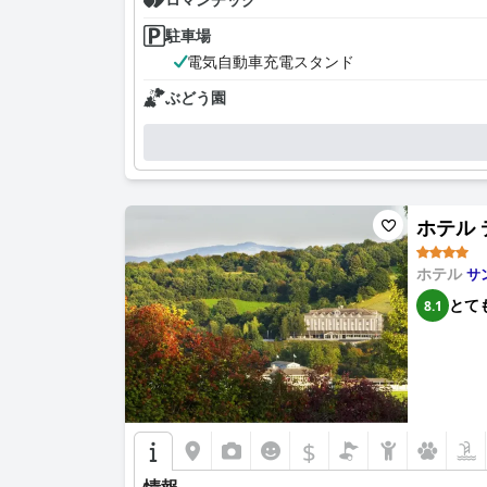
駐車場
電気自動車充電スタンド
ぶどう園
ホテル デ
ホテル
サ
とて
8.1
$