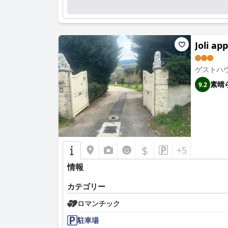
Joli ap
ゲストハ
素晴
9.2
$
+5
情報
カテゴリー
ロマンチック
駐車場