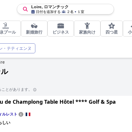
Loire, ロマンチック
日付を追加する
２名
１室
泳プール
新婚旅行
ビジネス
家族向け
四つ星
小
ン・テティエンヌ
ire
テル
ることがあります。
u de Champlong Table Hôtel **** Golf & Spa
ィルレスト
らしい