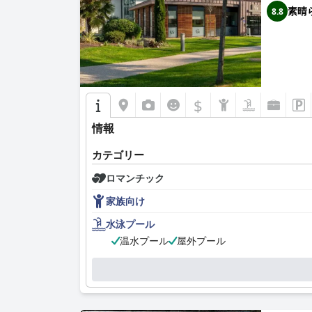
素晴
8.8
$
情報
カテゴリー
ロマンチック
家族向け
水泳プール
温水プール
屋外プール