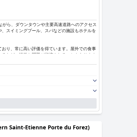
ながら、ダウンタウンや主要高速道路へのアクセス
や、スイミングプール、スパなどの施設もホテルを
ており、常に高い評価を得ています。屋外での食事
あるなどの軽微な問題が指摘されることもあります
っています。特にプールサイドでの食事が人気で、
が、料理の質と快適な雰囲気は、思い出に残る食事
頓された客室には、良好な空調設備と機能的なバス
。これらの欠点はあるものの、全体的な印象は快適
快適な宿泊施設に満足しています。しかし、シミの
t-Etienne Porte du Forez)
フレンドリーなスタッフと美しい内装が、多くのゲ