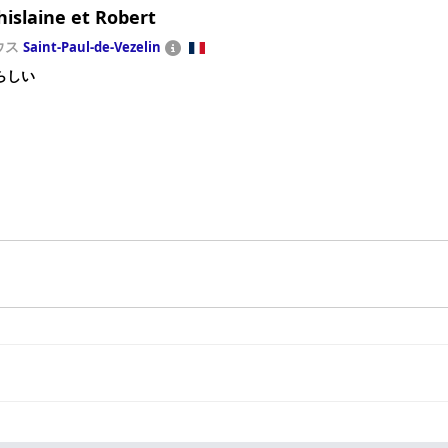
islaine et Robert
ウス
Saint-Paul-de-Vezelin
らしい