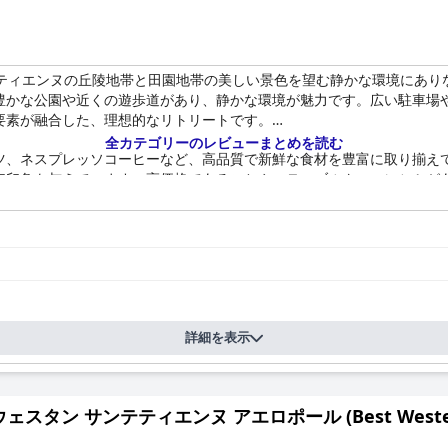
ティエンヌの丘陵地帯と田園地帯の美しい景色を望む静かな環境にあり
豊かな公園や近くの遊歩道があり、静かな環境が魅力です。広い駐車場
要素が融合した、理想的なリトリートです。
全カテゴリーのレビューまとめを読む
ツ、ネスプレッソコーヒーなど、高品質で新鮮な食材を豊富に取り揃え
好印象を与えています。高価格であることや、テーブルクロスにシミが
素晴らしい料理と丁寧に調理された料理で頻繁に称賛されており、際立
料金が高いと感じたり、待ち時間が長いと感じたりするゲストもいます
適さと広さについて、ほとんどが肯定的な評価を得ています。清潔で整
の問題、古い家具、遮音性の悪さなどの問題に遭遇したゲストもいます
詳細を表示
を重視する人にとってはそうです。
き届いていると評価されています。ほとんどのゲストは、清潔な客室と
スタン サンテティエンヌ アエロポール (Best Western Sain
などの問題も指摘されており、改善の余地があることを示しています。