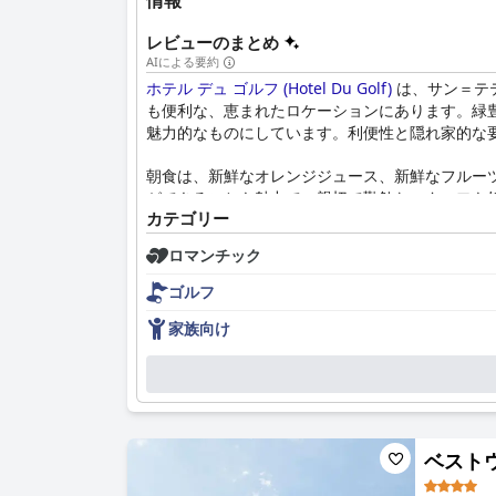
情報
レビューのまとめ
AIによる要約
ホテル デュ ゴルフ (Hotel Du Golf)
は、サン＝テ
も便利な、恵まれたロケーションにあります。緑
魅力的なものにしています。利便性と隠れ家的な
朝食は、新鮮なオレンジジュース、新鮮なフルー
ができることも魅力で、親切で勤勉なスタッフも
カテゴリー
が、朝食は依然としてハイライトです。
ロマンチック
ホテルのダイニングは、敷地内のレストランが、
バラエティ豊かで国際的なメニューが好評です。
ゴルフ
体験となっています。
家族向け
ホテル デュ ゴルフ (Hotel Du Golf)
の客室は、快
ルームが備わっており、好評です。しかし、清掃
で楽しい滞在であり、特に広々とした静かな環境
清潔さは概ね良好で、ホテルは清潔で手入れが行
ベストウェ
付いたタオルや、プールサイドの汚れた足洗い場
ストにとってこれらの懸念を打ち消しています。