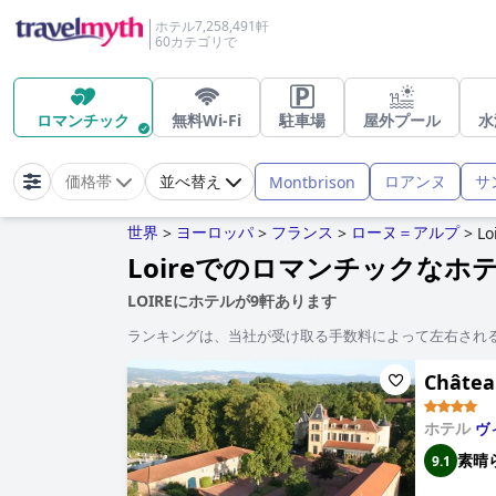
ホテル7,258,491軒
60カテゴリで
ロマンチック
無料Wi-Fi
駐車場
屋外プール
水
ロアンヌ
サ
Montbrison
価格帯
並べ替え
世界
ヨーロッパ
フランス
ローヌ＝アルプ
>
>
>
>
Lo
Loireでのロマンチックなホ
LOIREにホテルが9軒あります
ランキングは、当社が受け取る手数料によって左右され
Châtea
ホテル
ヴ
素晴
9.1