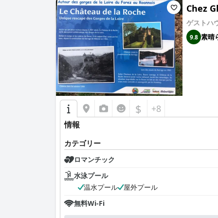
Chez Gh
ゲストハ
素晴
9.8
$
+8
情報
カテゴリー
ロマンチック
水泳プール
温水プール
屋外プール
無料Wi-Fi