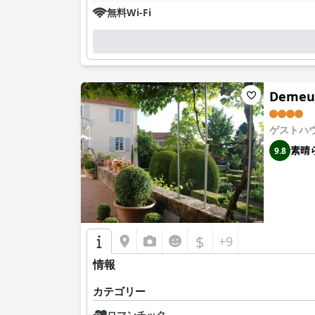
無料Wi-Fi
Demeu
ゲストハ
素晴
9.8
$
+9
情報
カテゴリー
ロマンチック