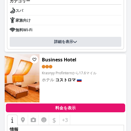
カテゴリー
サウナ、トルコ式風呂を備えたスパセンターがあります。旅行者
一人一人への配慮と献身が、当ホテルの主な価値です。
スパ
家族向け
無料Wi-Fi
詳細を表示
Business Hotel
Krasnyy Profinternから17.6マイル
ホテル
コストロマ
0.0
料金を表示
$
+3
情報