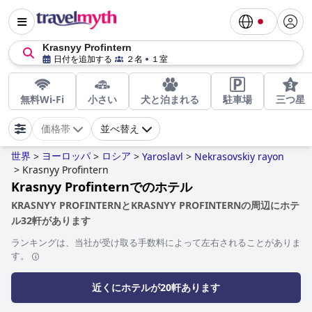
Krasnyy Profintern
日付を追加する
２名
１室
無料Wi-Fi
小さい
犬と泊まれる
駐車場
三つ星
価格帯
並べ替え
世界
ヨーロッパ
ロシア
>
>
>
Yaroslavl
>
Nekrasovskiy rayon
>
Krasnyy Profintern
Krasnyy Profinternでのホテル
KRASNYY PROFINTERNとKRASNYY PROFINTERNの周辺にホテ
ル32軒があります
ランキングは、当社が受け取る手数料によって左右されることがありま
す。
近くにホテルが20軒あります