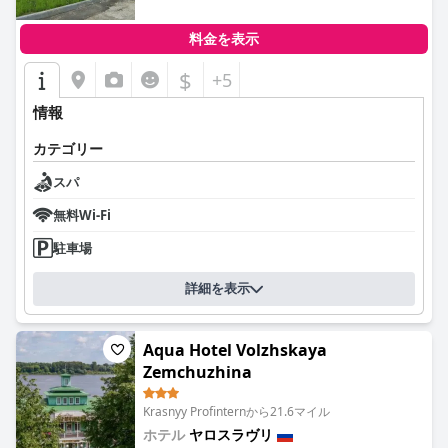
料金を表示
$
+5
情報
カテゴリー
スパ
無料Wi-Fi
駐車場
詳細を表示
Aqua Hotel Volzhskaya
Zemchuzhina
Krasnyy Profinternから21.6マイル
ホテル
ヤロスラヴリ