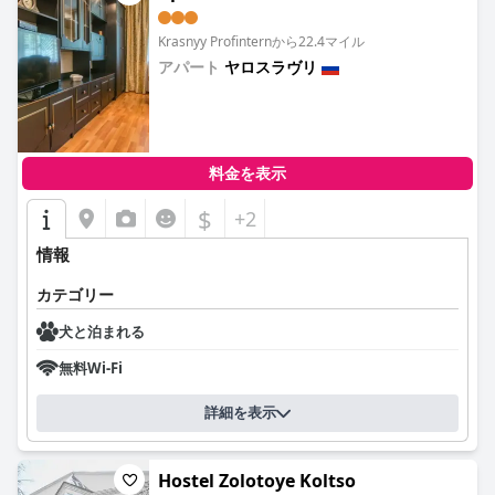
Krasnyy Profinternから22.4マイル
アパート
ヤロスラヴリ
0.0
料金を表示
$
+2
情報
カテゴリー
犬と泊まれる
無料Wi-Fi
詳細を表示
Hostel Zolotoye Koltso