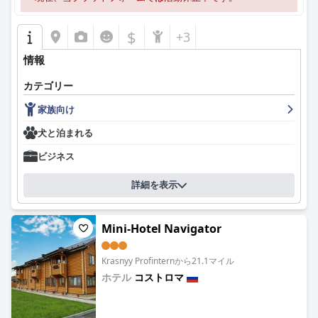
$
+3
情報
カテゴリー
家族向け
犬と泊まれる
ビジネス
詳細を表示
Mini-Hotel Navigator
Krasnyy Profinternから21.1マイル
ホテル
コストロマ
0.0