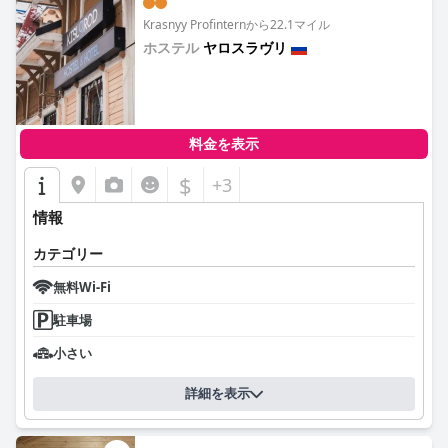
Krasnyy Profinternから22.1マイル
ホステル
ヤロスラヴリ
0.0
料金を表示
$
+3
情報
カテゴリー
無料Wi-Fi
駐車場
小さい
詳細を表示