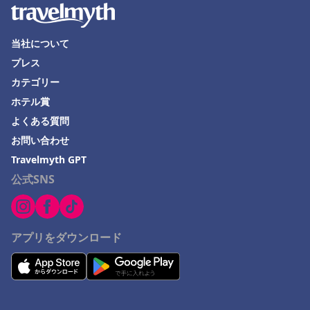
所沢市でのホテル
船橋市でのホテル
当社について
定山渓でのホテル
プレス
久米島町でのホテル
カテゴリー
Nakanishiでのホテル
ホテル賞
よくある質問
立山町でのホテル
お問い合わせ
気仙沼市でのホテル
Travelmyth GPT
指宿市でのホテル
公式SNS
美瑛町でのホテル
群馬県でのホテル
アプリをダウンロード
飯能市でのホテル
岩国市でのホテル
島原市でのホテル
酒田市でのホテル