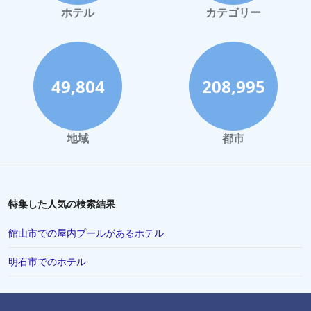
鎌倉市でのホテル
ホテル
カテゴリー
浜松市でのホテル
宇都宮市でのホテル
釧路市でのホテル
49,804
208,995
成田市でのホテル
九州でのホテル
地域
都市
郡山市でのホテル
長岡市でのホテル
鬼怒川温泉でのホテル
特集した人気の検索結果
横須賀市でのホテル
館山市での屋内プールがあるホテル
八戸市でのホテル
明石市でのホテル
会津若松市でのホテル
柏市でのホテル