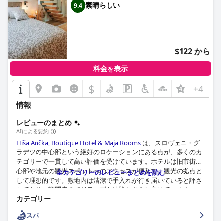
素晴らしい
9.4
$122 から
料金を表示
$
+4
情報
レビューのまとめ
AIによる要約
Hiša Ančka, Boutique Hotel & Maja Rooms
は、スロヴェニ・グ
ラデツの中心部という絶好のロケーションにある点が、多くのカ
テゴリーで一貫して高い評価を受けています。ホテルは旧市街中
心部や地元の観光スポットへのアクセスが便利で、観光の拠点と
全カテゴリーのレビューまとめを読む
して理想的です。敷地内は清潔で手入れが行き届いていると評さ
れており、訪問者のポジティブな体験をさらに高めています。
カテゴリー
ホテルの朝食は、その卓越した品質と多様性、新鮮な地元産の自
スパ
家製製品が特に称賛されています。ゲストは、焼きたてのパン、