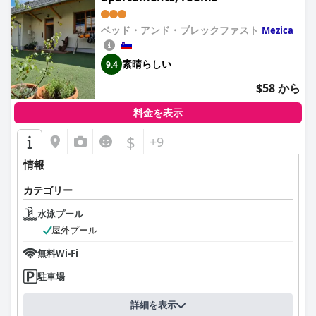
ベッド・アンド・ブレックファスト
Mezica
素晴らしい
9.4
$58 から
料金を表示
$
+9
情報
カテゴリー
水泳プール
屋外プール
無料Wi-Fi
駐車場
詳細を表示