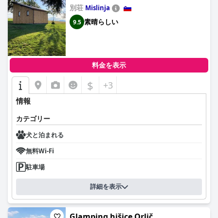
別荘
Mislinja
素晴らしい
9.5
料金を表示
$
+3
情報
カテゴリー
犬と泊まれる
無料Wi-Fi
駐車場
詳細を表示
Glamping hišice Orlič