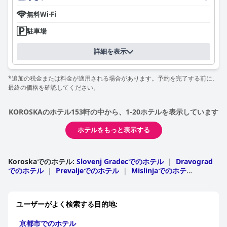
無料Wi-Fi
駐車場
詳細を表示
*追加の税金または料金が適用される場合があります。予約を完了する前に、
最終の価格を確認してください。
KOROSKAのホテル153軒の中から、1-20ホテルを表示しています
ホテルをもっと表示する
Koroskaでのホテル
:
Slovenj Gradecでのホテル
|
Dravograd
でのホテル
|
Prevaljeでのホテル
|
Mislinjaでのホテ
ル
|
Ravne na Koroskemでのホテル
|
Ribnica na Pohorjuで
のホテル
|
Crna na Koroskemでのホテル
|
Podvelkaでのホ
テル
|
Mutaでのホテル
|
Radlje ob Draviでのホテ
ユーザーがよく検索する目的地:
ル
|
Meicaでのホテル
京都市でのホテル