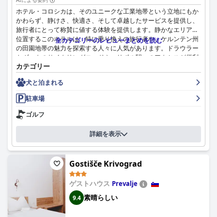
配りが行き届いていると頻繁に評されており、歓迎的な雰囲気を
ホテル・コロシカは、そのユニークな工業地帯という立地にもか
高めています。オーナーやチームとのポジティブな交流は、ゲス
かわらず、静けさ、快適さ、そして卓越したサービスを提供し、
トの全体的な満足度において重要な役割を果たしています。
旅行者にとって称賛に値する体験を提供します。静かなエリアに
位置するこのホテルは、特に乗り換えの旅行者や、ケルンテン州
全カテゴリーのレビューまとめを読む
ホテルのスパは、ホットタブやサウナなどのアメニティを備え
の田園地帯の魅力を探索する人々に人気があります。ドラウラー
た、広々としたプライベートなウェルネスエリアで高く評価され
トヴェクのサイクリングロードやマリボル駅へのアクセスが便利
ています。訪問者は、しばしばその体験が期待を上回ると感じて
カテゴリー
なため、その魅力は高まりますが、孤立した場所や近くの橋の閉
おり、その空間の居心地の良さと清潔さを高く評価しています。
鎖による移動を少し難しく感じる人もいるかもしれません。
犬と泊まれる
全体として、
Hiša Ančka, Boutique Hotel & Maja Rooms
は、一
宿泊客はホテルの朝食を頻繁に褒め、それを「素晴らしい」「豊
駐車場
流の宿泊施設、食事、ホスピタリティを最高のロケーションで提
富」「バラエティ豊か」と表現しています。自家製ソーセージや
供し、バランスの取れた卓越したゲストエクスペリエンスを提供
卵がハイライトであり、ダイニングエリアからのゴルフコースの
ゴルフ
します。
気持ちの良い景色が体験をさらに高めます。補充や種類の問題に
遭遇した人もいますが、全体的な評価は依然として肯定的であ
詳細を表示
り、朝食が注目すべき特徴であることを強調しています。
ホテルのレストランでのディナーは、その高品質な料理と高級感
Gostišče Krivograd
のある雰囲気で熱狂的な支持を得ています。多様なメニューは、
ビーガン料理を含む様々な食事の好みに対応しており、多くのゲ
ゲストハウス
Prevalje
ストが美味しく、見栄えの良い食事を賞賛しています。レストラ
ンの優れたサービスと高品質なワインのセレクションは、食事体
素晴らしい
9.4
験をさらに高め、滞在の思い出に残るものにしています。