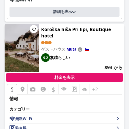
詳細を表示
Koroška hiša Pri lipi, Boutique
hotel
ゲストハウス
Muta
素晴らしい
9.2
$93 から
料金を表示
$
+2
情報
カテゴリー
無料Wi-Fi
駐車場