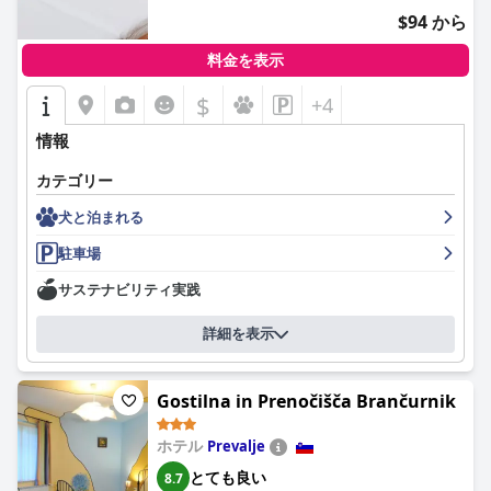
ホテル・コロシカの客室は、その広さ、清潔さ、快適さで賞賛さ
$94 から
れています。多くのレビューでは、客室のモダンで機能的なデザ
インと、快適な睡眠を促す快適なベッドが強調されています。一
料金を表示
部の客室はやや古くなっていると指摘されていますが、全体的な
印象は肯定的であり、ホテルの清潔さはゲストからのフィードバ
$
+4
ックで繰り返されるテーマとなっています。
情報
ホテル・コロシカのスタッフは、その親しみやすさ、親切さ、プ
ロ意識で一貫して高い評価を受けています。スタッフとオーナー
カテゴリー
の両方が、ゲストが滞在中ずっと歓迎されていると感じ、十分な
犬と泊まれる
対応を受けられるように、期待以上のことを行っています。この
行き届いたサービスは、ゲスト体験を大幅に向上させ、永続的な
駐車場
好印象を与えます。
サステナビリティ実践
要約すると、ホテル・コロシカは、静かで快適な隠れ家を提供す
ることに優れており、優れた食事と卓越したサービスを提供して
詳細を表示
います。乗り換えや田舎の探索に最適な戦略的なロケーション
と、清潔さと居心地の良い雰囲気が組み合わさることで、アクセ
スのしにくさや工業地帯という環境にもかかわらず、非常にお勧
Gostilna in Prenočišča Brančurnik
めの選択肢となっています。
ホテル
Prevalje
とても良い
8.7