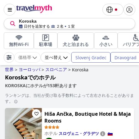
Koroska
日付を追加する
２名
１室
無料Wi-Fi
駐車場
犬と泊まれる
小さい
バリア
Slovenj Gradec
Dravograd
価格帯
並べ替え
世界
ヨーロッパ
スロベニア
>
>
>
Koroska
Koroskaでのホテル
KOROSKAにホテルが153軒あります
ランキングは、当社が受け取る手数料によって左右されることがありま
す。
Hiša Ančka, Boutique Hotel & Maja
Rooms
ホテル
スロヴェニ・グラデツ