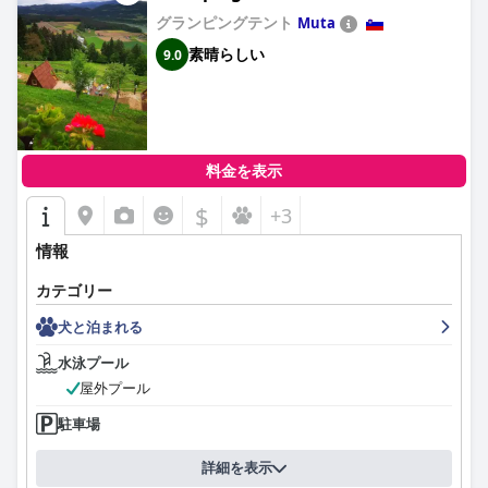
グランピングテント
Muta
素晴らしい
9.0
料金を表示
$
+3
情報
カテゴリー
犬と泊まれる
水泳プール
屋外プール
駐車場
詳細を表示