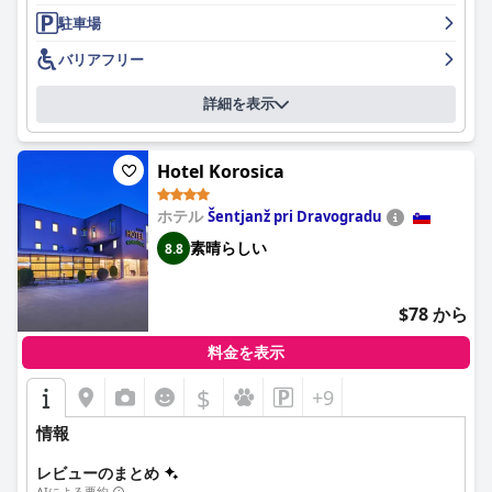
肉、チーズ、ヨーグルトなど豊富な品揃えを高く評価しており、
駐車場
スロベニア随一と見なしています。贅沢な食材とフレンドリーな
サービスが組み合わさることで、朝食は滞在のハイライトとなっ
バリアフリー
ています。
詳細を表示
夕食には、ホテル内のレストランが、多様で高品質なメニュー、
特にイタリア料理、中でもピザが高く評価されています。料理は
一貫して美味しく、丁寧に調理されていると評されており、肉は
Hotel Korosica
完璧に調理され、アラカルトのオプションも特にお勧めされてい
ます。食事全体の体験は、美味しい料理と一流のサービスの両方
ホテル
Šentjanž pri Dravogradu
で高く評価されています。
素晴らしい
8.8
Hiša Ančka の客室は、モダンと伝統の要素が完璧に融合し、広々
としたレイアウトと卓越した清潔さが特徴です。ゲストは、快適
なベッド、美しい内装、豪華なアメニティを頻繁に強調していま
$78 から
す。静かで落ち着いた環境と細心の注意を払った手入れが、心地
よい雰囲気を作り出しています。
料金を表示
ホテル全体の清潔さは特筆されており、ゲストは公共スペースと
$
+9
プライベートスペースの両方が完璧な状態であることに注目して
います。この細部へのこだわりが、快適で心地よい滞在を保証し
情報
ます。
レビューのまとめ
Hiša Ančka のスタッフは、非常にフレンドリーで親切、そして気
AIによる要約