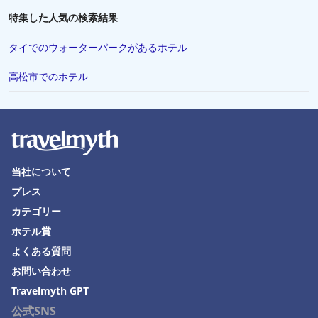
富良野市でのホテル
特集した人気の検索結果
福井県でのホテル
タイでのウォーターパークがあるホテル
ニセコ町でのホテル
高松市でのホテル
Hanedaでのホテル
八丈町でのホテル
滋賀県でのホテル
Sakaeでのホテル
当社について
山中湖村でのホテル
プレス
大洗町でのホテル
カテゴリー
下田市でのホテル
ホテル賞
よくある質問
岡崎市でのホテル
お問い合わせ
飛騨市でのホテル
Travelmyth GPT
茅ヶ崎市でのホテル
公式SNS