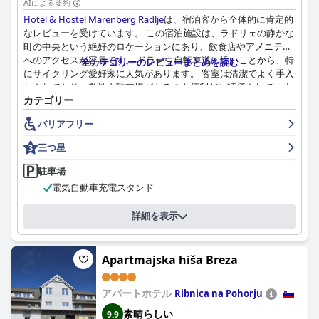
AIによる要約
Hotel & Hostel Marenberg Radlje
は、宿泊客から全体的に肯定的
なレビューを受けています。 この宿泊施設は、ラドリェの静かな
町の中央という絶好のロケーションにあり、飲食店やアメニティ
へのアクセスが容易です。 ドラーウ自転車道に近いことから、特
全カテゴリーのレビューまとめを読む
にサイクリング愛好家に人気があります。 客室は清潔でよく手入
れされており、敷地内駐車場があるのも便利だと評価されていま
カテゴリー
す。 フレンドリーで丁寧なスタッフは、全体的なホスピタリティ
体験をさらに向上させ、リピーターを増やしています。
バリアフリー
朝食は概ね好評で、ボリュームがあり、種類も豊富で、グルテン
三つ星
フリーのオプションもあると評価されています。 手頃な価格と早
い時間からのサービスも便利ですが、朝食の監督や品揃えにはば
駐車場
らつきがあるという意見もあります。 それにもかかわらず、料理
電気自動車充電スタンド
の質と温かさは概ね好印象を与えています。
詳細を表示
客室は広々としていてシンプルで、ベーシックながら十分な家具
が備えられており、実用性を重視しています。 清潔さは一貫して
高く評価されており、客室はきちんと手入れが行き届いており、
Apartmajska hiša Breza
快適で気取らない滞在に貢献しています。
ホテルの印象的な清潔さは頻繁に指摘されており、客室や寝具の
アパートホテル
Ribnica na Pohorju
清潔さが賞賛されています。 さまざまな客室で一貫した清潔さが
素晴らしい
9.9
保たれており、サービスのプロ意識と相まって、信頼できる歓迎