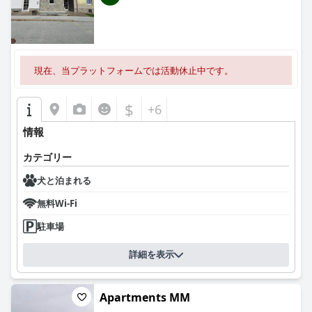
的な環境を作り出しています。
最後に、
Hotel & Hostel Marenberg Radlje
のスタッフは、そのフ
レンドリーさと親切さが高く評価されています。 スタッフとのや
り取りは好意的だと評されており、受付に人がいない場合でも、
現在、当プラットフォームでは活動休止中です。
温かい雰囲気を作り出しています。 全体として、このホテルは温
かく快適な体験を提供しており、旅行者にとって魅力的な選択肢
となっています。
$
+6
情報
カテゴリー
犬と泊まれる
無料Wi-Fi
駐車場
詳細を表示
Apartments MM