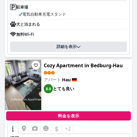
駐車場
電気自動車充電スタンド
犬と泊まれる
無料Wi-Fi
詳細を表示
Cozy Apartment in Bedburg-Hau
アパート
Hau
とても良い
8.0
料金を表示
$
+2