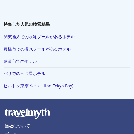
徳島市でのホテル
松本市でのホテル
川越市でのホテル
特集した人気の検索結果
伊勢市でのホテル
関東地方での水泳プールがあるホテル
富山市でのホテル
豊橋市での温水プールがあるホテル
香川県でのホテル
尾道市でのホテル
浦安市でのホテル
シンガポールでのホテル
パリでの五つ星ホテル
高山市でのホテル
ヒルトン東京ベイ (Hilton Tokyo Bay)
有馬市でのホテル
唐津市でのホテル
北見市でのホテル
島根県でのホテル
当社について
西宮市でのホテル