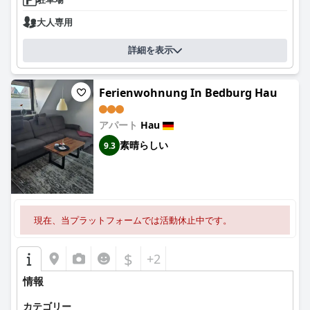
大人専用
詳細を表示
Ferienwohnung In Bedburg Hau
アパート
Hau
素晴らしい
9.3
現在、当プラットフォームでは活動休止中です。
$
+2
情報
カテゴリー