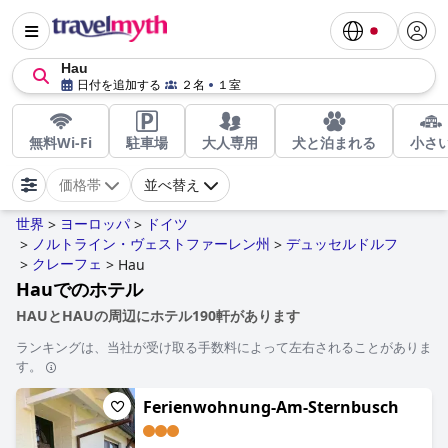
Hau
日付を追加する
２名
１室
無料Wi-Fi
駐車場
大人専用
犬と泊まれる
小さ
価格帯
並べ替え
世界
ヨーロッパ
ドイツ
>
>
ノルトライン・ヴ​​ェストファーレン州
デュッセルドルフ
>
>
クレーフェ
>
>
Hau
Hauでのホテル
HAUとHAUの周辺にホテル190軒があります
ランキングは、当社が受け取る手数料によって左右されることがありま
す。
Ferienwohnung-Am-Sternbusch