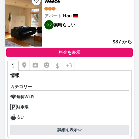
Weeze
アパート
Hau
素晴らしい
9.7
$87 から
料金を表示
$
+3
情報
カテゴリー
無料Wi-Fi
駐車場
安い
詳細を表示