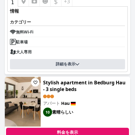
$
+3
情報
カテゴリー
無料Wi-Fi
駐車場
大人専用
詳細を表示
Stylish apartment in Bedburg Hau
- 3 single beds
アパート
Hau
素晴らしい
10
料金を表示