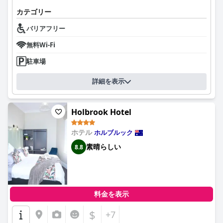
モーターインでは正式な朝食サービスは提供していませんが、客
室には食器、カトラリー、キッチンアメニティが用意されている
カテゴリー
ため、ゲストは自分で食事を準備できます。この柔軟性は評価さ
バリアフリー
れていますが、カトラリーや皿などの必要なものが不足している
ことを指摘するゲストもいました。
無料Wi-Fi
ホルブルック・タウン・センター・モーターインには十分な駐車
駐車場
スペースがあり、ほとんどのゲストは便利だと感じています。車
両は客室の正面に直接駐車できることがよくありますが、オーバ
詳細を表示
ーフローや割り当てに課題が生じることもあります。これらの問
題にもかかわらず、駐車場は一般的にゲストのニーズを効果的に
満たしています。
Holbrook Hotel
インでは無料のWiFiも提供していますが、その信頼性については
さまざまなレビューがあります。WiFiが非常に良好だと感じるゲ
ホテル
ホルブルック
ストもいれば、接続が断続的に途切れることを経験するゲストも
素晴らしい
8.8
います。それでも、無料のインターネットアクセスはほとんどの
訪問者にとって価値のある機能です。
モーターインのベッドは、清潔なシーツとふわふわのタオルが加
わり、大部分が快適であると見なされています。電気毛布の存在
料金を表示
はプラスですが、一部のゲストはベッドの快適さや古い枕にばら
つきがあると報告しています。
$
+7