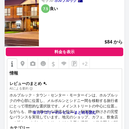
モテル
ホルブルック
良い
7.5
$84 から
料金を表示
$
+2
情報
レビューのまとめ
AIによる要約
ホルブルック・タウン・センター・モーターインは、ホルブルッ
クの中心部に位置し、メルボルンとシドニー間を移動する旅行者
にとって理想的な選択肢です。メインストリートの中心に位置し
ながらも、静かで穏やかな環境を提供し、利便性と静けさの完璧
全カテゴリーのレビューまとめを読む
なバランスを実現しています。地元のショップ、カフェ、飲食店
への近さ、パブやベーカリーなどの主要な場所への徒歩圏内が評
カテゴリー
価されています。