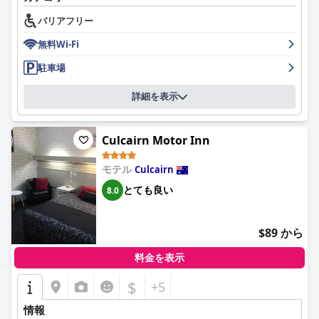
バリアフリー
ホルブルック・タウン・センター・モーターインの客室は、その
清潔さ、広さ、快適さで頻繁に賞賛されています。家具の中には
無料Wi-Fi
古く見えるものもありますが、細心の注意を払ったメンテナンス
と機能的なアメニティにより、全体的な品質は高く保たれていま
駐車場
す。ベッドは一般的に非常に快適で、追加の座席やテーブルが使
いやすさを高めています。よりデラックスな客室へのアップグレ
詳細を表示
ードは一部のゲストから高く評価され、全体的な満足度を高めて
います。
Culcairn Motor Inn
清潔さは際立った特徴であり、客室、バスルーム、その他の施設
は手入れが行き届き、整頓されています。古いバスルームやシャ
モテル
Culcairn
ワーの中には、より徹底的な清掃が必要な場合もありますが、ゲ
ストの間では一般的に、環境は非常に清潔で快適であるという認
とても良い
8.0
識があります。この清潔さへの重点は、訪問者にとって実用的で
快適な滞在を保証します。
$89 から
ホルブルック・タウン・センター・モーターインのスタッフは、
そのフレンドリーさ、効率性、歓迎的な態度で一貫して高い評価
料金を表示
を受けています。ウォルター、サム、プリヤなどの特定のスタッ
フは、その卓越したサービスとおもてなしでしばしば注目され、
$
+5
ゲストの快適さと満足度に大きく貢献しています。
情報