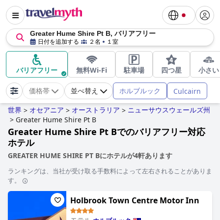
Greater Hume Shire Pt B, バリアフリー
日付を追加する
２名
１室
バリアフリー
無料Wi-Fi
駐車場
四つ星
小さい
ホルブルック
Culcairn
価格帯
並べ替え
世界
オセアニア
オーストラリア
ニューサウスウェールズ州
>
>
>
>
Greater Hume Shire Pt B
Greater Hume Shire Pt Bでのバリアフリー対応
ホテル
GREATER HUME SHIRE PT Bにホテルが4軒あります
ランキングは、当社が受け取る手数料によって左右されることがありま
す。
Holbrook Town Centre Motor Inn