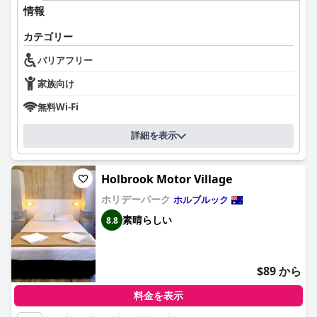
全体として、ホルブルック・タウン・センター・モーターイン
情報
は、主要都市間の休息に最適な、率直で実用的な選択肢です。古
さはあるものの、清潔で快適な宿泊施設とフレンドリーなサービ
カテゴリー
スを提供しており、飾り気のない滞在を求める旅行者にとって適
切な選択肢となっています。
バリアフリー
家族向け
無料Wi-Fi
詳細を表示
Holbrook Motor Village
ホリデーパーク
ホルブルック
素晴らしい
8.8
$89 から
料金を表示