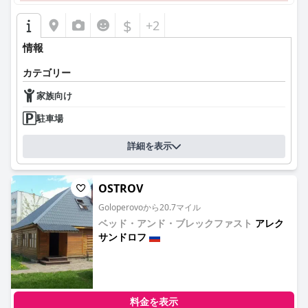
$
+2
情報
カテゴリー
家族向け
駐車場
詳細を表示
OSTROV
Goloperovoから20.7マイル
ベッド・アンド・ブレックファスト
アレク
サンドロフ
0.0
料金を表示