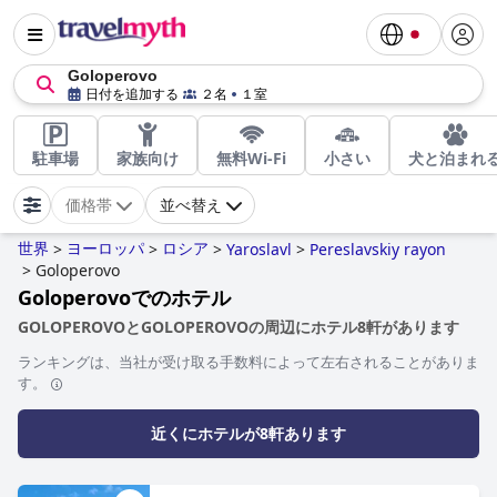
Goloperovo
日付を追加する
２名
１室
駐車場
家族向け
無料Wi-Fi
小さい
犬と泊まれ
価格帯
並べ替え
世界
ヨーロッパ
ロシア
>
>
>
Yaroslavl
>
Pereslavskiy rayon
>
Goloperovo
Goloperovoでのホテル
GOLOPEROVOとGOLOPEROVOの周辺にホテル8軒があります
ランキングは、当社が受け取る手数料によって左右されることがありま
す。
近くにホテルが8軒あります