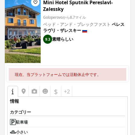
Mini Hotel Sputnik Pereslavl-
Zalessky
Goloperovoから8.7マイル
ベッド・アンド・ブレックファスト
ペレス
ラヴリ・ザレスキー
素晴らしい
9.3
現在、当プラットフォームでは活動休止中です。
$
+2
情報
カテゴリー
駐車場
小さい