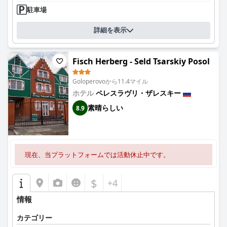
駐車場
詳細を表示
Fisch Herberg - Seld Tsarskiy Posol
Goloperovoから11.4マイル
ホテル
ペレスラヴリ・ザレスキー
素晴らしい
8.9
現在、当プラットフォームでは活動休止中です。
$
+4
情報
カテゴリー