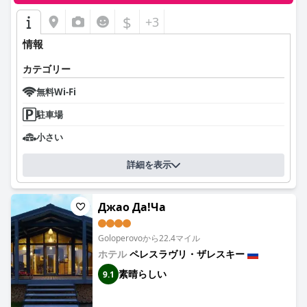
$
+3
情報
カテゴリー
無料Wi-Fi
駐車場
小さい
詳細を表示
Джао Да!Ча
Goloperovoから22.4マイル
ホテル
ペレスラヴリ・ザレスキー
素晴らしい
9.1