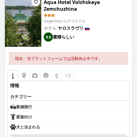
Aqua Hotel Volzhskaya
Zemchuzhina
Gagarinoから21.2マイル
ホテル
ヤロスラヴリ
素晴らしい
9.0
現在、当プラットフォームでは活動休止中です。
$
+5
情報
カテゴリー
新婚旅行
家族向け
犬と泊まれる