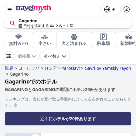
Gagarino
日付を追加する
２名
１室
無料Wi-Fi
小さい
犬と泊まれる
駐車場
新婚旅
価格帯
並べ替え
世界
ヨーロッパ
ロシア
>
>
>
Yaroslavl
>
Gavrilov Yamskiy rayon
>
Gagarino
Gagarinoでのホテル
GAGARINOとGAGARINOの周辺にホテル29軒があります
ランキングは、当社が受け取る手数料によって左右されることがありま
す。
近くにホテルが20軒あります