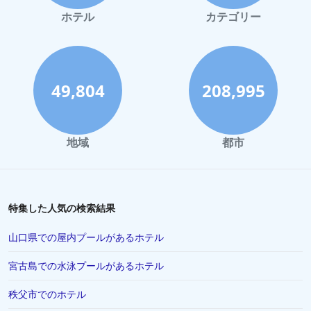
鎌倉市でのホテル
ホテル
カテゴリー
広島市でのホテル
奈良市でのホテル
長野市でのホテル
49,804
208,995
大分市でのホテル
宮島でのホテル
地域
都市
草津町でのホテル
鳥取県でのホテル
秋田県でのホテル
特集した人気の検索結果
糸島市でのホテル
山口県での屋内プールがあるホテル
今治市でのホテル
宮古島での水泳プールがあるホテル
宮古市でのホテル
秩父市でのホテル
名護市でのホテル