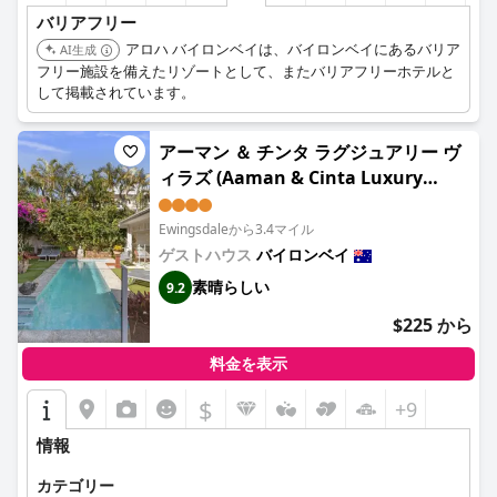
ホステルのWiFiは一般的に貧弱で、不安定でしばしば機能しない
バリアフリー
接続のため、リモートワークにはあまり適していません。一方、
アロハ バイロンベイは、バイロンベイにあるバリア
プールエリアは、その広さ、清潔さ、そして十分なラウンジャー
AI生成
フリー施設を備えたリゾートとして、またバリアフリーホテルと
で高く評価されており、リラックスできる素晴らしい場所を提供
して掲載されています。
しています。
駐車場もまた肯定的な側面であり、広くて無料の駐車場は、ゲス
アーマン ＆ チンタ ラグジュアリー ヴ
トにとって簡単で便利です。ベッドについても賛否両論があり、
ィラズ (Aaman & Cinta Luxury
快適だと感じるゲストもいれば、古くて染みのついたマットレス
や騒がしいフレームのために不快に感じるゲストもいます。
Villas)
Ewingsdaleから3.4マイル
要約すると、NomadsのArts Factoryは、自然とバイロンベイの
ゲストハウス
バイロンベイ
のんびりとした雰囲気に浸りたい人にとって、ユニークで楽しい
滞在を提供します。清潔さや部屋の状態の一貫性に問題はありま
素晴らしい
9.2
すが、優れたスタッフ、美しいロケーション、そしてプールやカ
フェのようなリラックスできるアメニティは、多くの旅行者にと
$225 から
って思い出に残る場所となっています。
料金を表示
$
+9
情報
カテゴリー