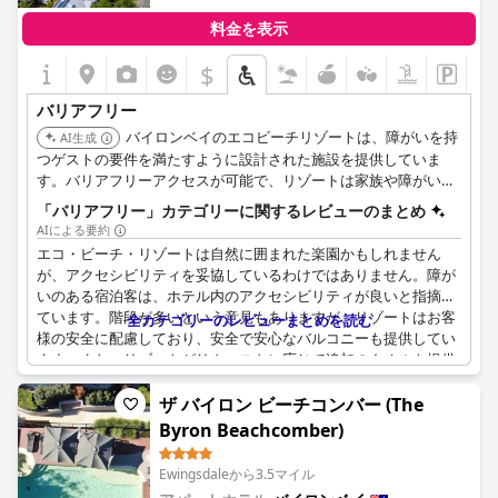
料金を表示
$
バリアフリー
バイロンベイのエコビーチリゾートは、障がいを持
AI生成
つゲストの要件を満たすように設計された施設を提供していま
す。バリアフリーアクセスが可能で、リゾートは家族や障がいを
持つゲストに対応しています。
「バリアフリー」カテゴリーに関するレビューのまとめ
AIによる要約
エコ・ビーチ・リゾートは自然に囲まれた楽園かもしれません
が、アクセシビリティを妥協しているわけではありません。障が
いのある宿泊客は、ホテル内のアクセシビリティが良いと指摘し
ています。階段が多いという意見もありますが、リゾートはお客
全カテゴリーのレビューまとめを読む
様の安全に配慮しており、安全で安心なバルコニーも提供してい
ます。また、リゾートがリクエストに応じて追加のタオルを提供
してくれることも好評ですが、トイレにビデが欲しいという声も
上がっています。照明が改善され、より近代的な設備があれば良
ザ バイロン ビーチコンバー (The
いというエリアもありますが、全体的なアクセシビリティについ
Byron Beachcomber)
ては評価されています。
Ewingsdaleから3.5マイル