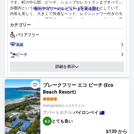
です。町の中心部、ビーチ、ショップやレストランまですべて徒
歩圏内という絶好のロケーションです。客室は広々としていて、
全カテゴリーのレビューまとめを読む
内装も美しく、大きくて快適なベッド、レインシャワー付きのモ
ダンなバスルーム、専用デッキが備わっています。ホテルは一貫
カテゴリー
して清潔さで高い評価を得ており、客室は非常に清潔でモダンで
あるとお客様は述べています。スタッフはフレンドリーで、親切
バリアフリー
で、協力的であり、多くのゲストが滞在中、彼らがどれほど親切
であったかを指摘しています。プールとスパエリアはホテルのハ
高級
イライトであり、美しいバリスタイルのデザインであるとお客様
は述べています。ホテルでは毎朝無料の朝食も提供しています
ビーチ
が、キッチン設備にはいくつかの制限があるかもしれません。全
体として、アズール・バイロン・ベイはバイロン・ベイでの豪華
詳細を表示
で快適な滞在をお探しの方に最適な選択肢です。
ブレークフリー エコ ビーチ (Eco
Beach Resort)
Ewingsdaleから3.5マイル
アパートホテル
バイロンベイ
とても良い
8.3
$139 から