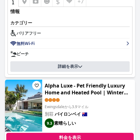
$
+7
情報
カテゴリー
バリアフリー
無料Wi-Fi
ビーチ
詳細を表示
Alpha Luxe - Pet Friendly Luxury
Home and Heated Pool | Winter
Escape Deal | Stay Longer & Save |
1 June – 31 August
Ewingsdaleから3.9マイル
別荘
バイロンベイ
素晴らしい
9.3
料金を表示