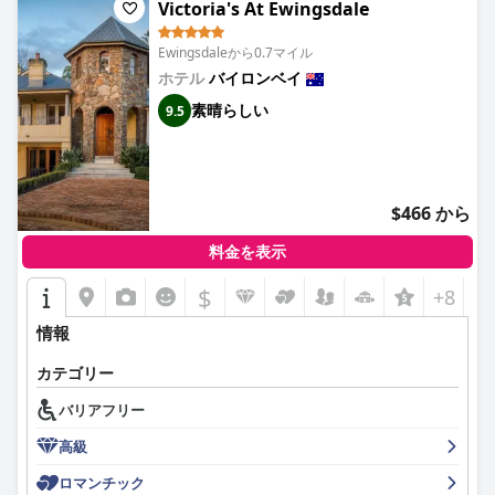
Victoria's At Ewingsdale
Ewingsdaleから0.7マイル
ホテル
バイロンベイ
素晴らしい
9.5
$466 から
料金を表示
$
+8
情報
カテゴリー
バリアフリー
高級
ロマンチック