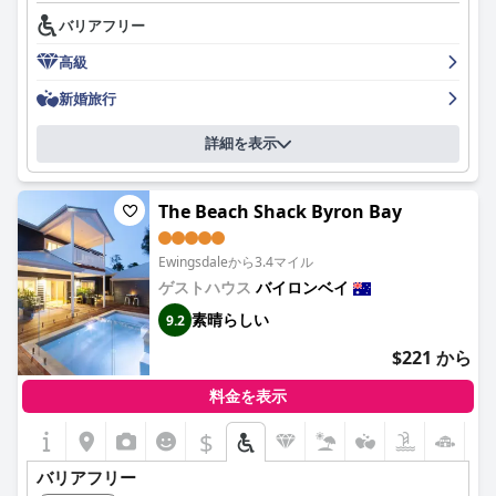
バリアフリー
高級
新婚旅行
詳細を表示
The Beach Shack Byron Bay
Ewingsdaleから3.4マイル
ゲストハウス
バイロンベイ
素晴らしい
9.2
$221 から
料金を表示
$
バリアフリー