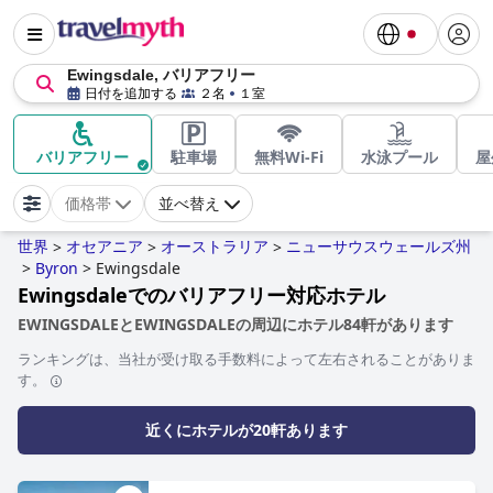
Ewingsdale, バリアフリー
日付を追加する
２名
１室
バリアフリー
駐車場
無料Wi-Fi
水泳プール
屋
価格帯
並べ替え
世界
オセアニア
オーストラリア
ニューサウスウェールズ州
>
>
>
>
Byron
>
Ewingsdale
Ewingsdaleでのバリアフリー対応ホテル
EWINGSDALEとEWINGSDALEの周辺にホテル84軒があります
ランキングは、当社が受け取る手数料によって左右されることがありま
す。
近くにホテルが20軒あります