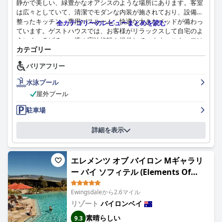
静かで美しい、緑豊かなオアシスのような場所にあります。客室
は広々としていて、清潔でモダンな内装が施されており、設備の
整ったキッチン、専用バスルーム、快適な大きなベッドが備わっ
全カテゴリーのレビューまとめを読む
ています。ゲストハウスでは、お客様がリラックスして自宅のよ
うにくつろげる、一流の宿泊施設を提供しています。スタッフは
カテゴリー
フレンドリーで親切で、多くのお客様が、ルビーさんのとても親
切で信じられないほど助けになる人柄を褒めています。プールエ
バリアフリー
リアは息をのむほど美しく、緑豊かで静かな庭園の中にあり、高
品質のリネンが体験に贅沢さを加えています。場所が少し町から
水泳プール
離れすぎていると感じるお客様もいましたが、全体として、サン
屋外プール
ライズ・ゲストハウスは快適でリラックスできる滞在を提供する
という評判を得ています。
駐車場
詳細を表示
エレメンツ オブ バイロン Mギャラリ
ー バイ ソフィテル (Elements Of
Byron)
Ewingsdaleから2.6マイル
リゾート
バイロンベイ
素晴らしい
9.3