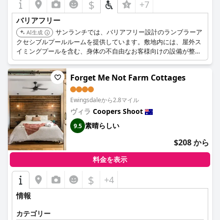
$
+7
バリアフリー
サンランチでは、バリアフリー設計のランブラーア
AI生成
クセシブルプールルームを提供しています。敷地内には、屋外ス
イミングプールを含む、身体の不自由なお客様向けの設備が整っ
ています。
Forget Me Not Farm Cottages
Ewingsdaleから2.8マイル
ヴィラ
Coopers Shoot
素晴らしい
9.5
$208 から
料金を表示
$
+4
情報
カテゴリー