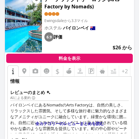
Factory by Nomads)
Ewingsdaleから3.3マイル
ホステル
バイロンベイ
評価
6.9
$26 から
料金を表示
$
+2
情報
レビューのまとめ
AIによる要約
バイロンベイにあるNomadsのArts Factoryは、自然の美しさ、
リラックスした雰囲気、そして多様な旅行者に魅力的なさまざま
なアメニティがユニークに融合しています。緑豊かな環境に囲ま
れ、自然に近いこのホステルは、ゲストに高く評価されている穏
全カテゴリーのレビューまとめを読む
やかな森のような雰囲気を提供しています。町の中心部やビーチ
にも徒歩約10〜15分と近く、静けさとバイロンベイの活気ある生