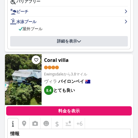
バリアフリー
料で利用できます。客室は清潔で快適、スタッフはフレンドリー
で親切です。全体として、ウォロンバー・モーテルは、バイロン
ビーチ
ベイでの滞在に最適なロケーションと、手間のかからない駐車場
を提供しています。
水泳プール
屋外プール
詳細を表示
Coral villa
Ewingsdaleから3.8マイル
ヴィラ
バイロンベイ
とても良い
8.4
料金を表示
$
+6
情報