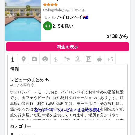
に清潔で安全であり、アクセス可能な宿泊施設を必要とする人々
にとって魅力を高めています。
Ewingsdaleから3.6マイル
モテル
バイロンベイ
とても良い
8.3
$138 から
料金を表示
$
+5
情報
レビューのまとめ
AIによる要約
ウォロンバー・モーテルは、バイロンベイでおすすめの宿泊施設
です。カフェやビーチに近い絶好のロケーションにあります。駐
車場が限られ、料金も高い場所では、モーテルに十分な専用駐車
場があるのは大きな利点です。スタッフは親切で、玄関先まで配
全カテゴリーのレビューまとめを読む
慮の行き届いた駐車場を提供してくれます。場所も分かりやす
く、敷地内に駐車場があり、駐車に困ることはありません。駐車
カテゴリー
スペースに番号や指定はありませんが、駐車場は確保されていま
す。また、このモーテル風の施設の前にある建物前の駐車場も無