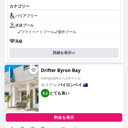
カテゴリー
バリアフリー
水泳プール
プライベートプール
屋外プール
高級
詳細を表示
Drifter Byron Bay
Ewingsdaleから3.8マイル
ホステル
バイロンベイ
とても良い
8.2
料金を表示