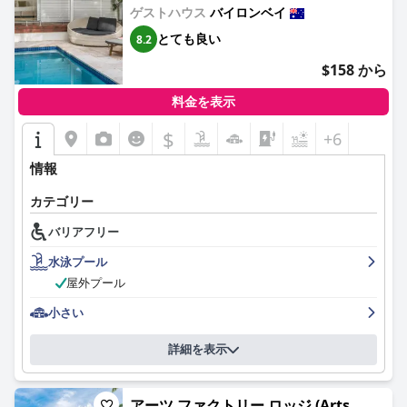
ゲストハウス
バイロンベイ
とても良い
8.2
$158 から
料金を表示
$
+6
情報
カテゴリー
バリアフリー
水泳プール
屋外プール
小さい
詳細を表示
アーツ ファクトリー ロッジ (Arts