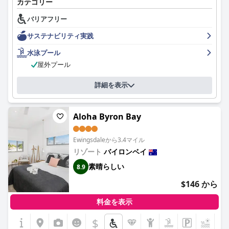
カテゴリー
活へのアクセスしやすさのバランスが取れています。
バリアフリー
ホステルの際立った特徴は、その雰囲気で、ティピ、バンガロ
ー、そして見事な熱帯雨林の環境を備えた村のような雰囲気と表
サステナビリティ実践
現され、ヒッピーのような手頃な価格の体験を求める人々にとっ
て人気があります。敷地内のカフェでは、美味しい食事、手頃な
水泳プール
価格、そして高く評価されているコーヒーを提供する称賛に値す
屋外プール
る朝食を提供し、予算に優しく満足のいく一日の始まりを提供し
ています。
詳細を表示
部屋については賛否両論があります。個室は多くの場合、清潔で
快適で、十分な収納スペースがありますが、共有の宿泊施設は、
Aloha Byron Bay
清潔さ、暑さ、騒音などの問題で批判にさらされています。カ
ビ、ほこり、そして南京虫は一部のゲストにとって重大な懸念事
項でした。それにもかかわらず、一部の部屋、特に湖や森の近く
Ewingsdaleから3.4マイル
の部屋は、素朴な魅力と静けさで際立っています。
リゾート
バイロンベイ
清潔さは繰り返し発生する問題であり、汚れたバスルーム、キッ
素晴らしい
8.9
チン、共有エリアに関する報告が複数あり、メンテナンスの改善
$146 から
が必要であることを示唆しています。しかし、NomadsのArts
Factoryのスタッフは、明るい存在であり、フレンドリーで親
料金を表示
切、そして協力的であると頻繁に表現され、ホステルの温かく魅
力的な環境に大きく貢献しています。
$
+7