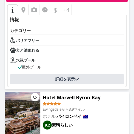
$
+4
情報
カテゴリー
バリアフリー
犬と泊まれる
水泳プール
屋外プール
詳細を表示
Hotel Marvell Byron Bay
Ewingsdaleから3.9マイル
ホテル
バイロンベイ
素晴らしい
9.2