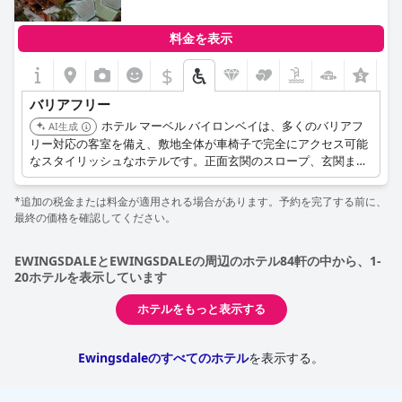
料金を表示
$
バリアフリー
ホテル マーベル バイロンベイは、多くのバリアフ
AI生成
リー対応の客室を備え、敷地全体が車椅子で完全にアクセス可能
なスタイリッシュなホテルです。正面玄関のスロープ、玄関まで
の段差のない通路、2台分の専用スペースがある車椅子対応駐車
場、そして車椅子対応のコンシェルジュデスク、プール、レスト
*追加の税金または料金が適用される場合があります。予約を完了する前に、
ランを完備しています。
最終の価格を確認してください。
EWINGSDALEとEWINGSDALEの周辺のホテル84軒の中から、1-
20ホテルを表示しています
ホテルをもっと表示する
Ewingsdaleのすべてのホテル
を表示する。