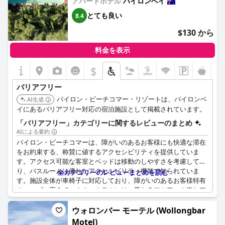
アパートホテル
バイロンベイ
とても良い
8.4
$130 から
料金を表示
$
バリアフリー
バイロン・ビーチコマー・リゾートは、バイロンベ
AI生成
イにあるバリアフリー対応の宿泊施設として掲載されています。
「バリアフリー」カテゴリーに関するレビューのまとめ
AIによる要約
バイロン・ビーチコマーは、障がいのあるお客様にも快適な滞在
をお約束する、称賛に値するアクセシビリティを提供していま
す。アクセス可能な客室とベッドは移動のしやすさを考慮してお
り、バスルームは優れたアクセシビリティ機能で知られていま
全カテゴリーのレビューまとめを読む
す。施設全体が車椅子に対応しており、障がいのあるお客様特有
のニーズに応えています。ホテルには、異なるフロアへの楽なア
クセスを可能にするエレベーターがあります。お客様は、ホテル
の場所を見つけやすいと感じ、簡単な鍵と駐車オプションによる
ウォロンバー モーテル (Wollongbar
分かりやすいアクセスを高く評価しています。さらに、客室は常
Motel)