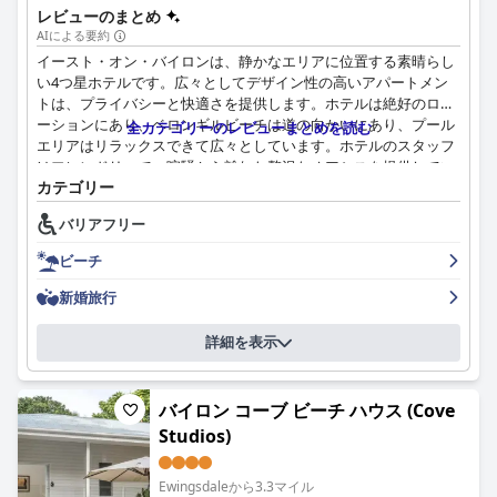
レビューのまとめ
AIによる要約
イースト・オン・バイロンは、静かなエリアに位置する素晴らし
い4つ星ホテルです。広々としてデザイン性の高いアパートメン
トは、プライバシーと快適さを提供します。ホテルは絶好のロケ
ーションにあり、ベロンギルビーチは道の向かいにあり、プール
全カテゴリーのレビューまとめを読む
エリアはリラックスできて広々としています。ホテルのスタッフ
はフレンドリーで、喧騒から離れた贅沢なオアシスを提供してい
カテゴリー
ます。ホテルは少し時代遅れですが、必要な設備とサービスはす
べて揃っています。宿泊客は、滞在を信じられないほど素晴らし
バリアフリー
いと表現しており、イースト・オン・バイロンは絶好のロケーシ
ョンに位置する素晴らしいホテルです。
ビーチ
新婚旅行
詳細を表示
バイロン コーブ ビーチ ハウス (Cove
Studios)
Ewingsdaleから3.3マイル