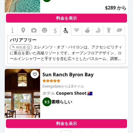
$289 から
料金を表示
$
バリアフリー
エレメンツ・オブ・バイロンは、アクセシビリティ
AI生成
に重点を置いた高級リゾートです。オープンフロアデザイン、ロ
ールインシャワーと手すりを含む広々としたバスルーム、調整さ
れたキッチン構成を備えた8つの専用のバリアフリーヴィラを提
供しています。リゾートには、主要エリアを結ぶ舗装された通
Sun Ranch Byron Bay
路、手すりとホイスト付きのバリアフリープール、ファイヤーピ
ットエリアへのエレベーター、ダイニングエリアへのバリアフリ
Ewingsdaleから2.8マイル
ーエントランスがあります。
ホテル
Coopers Shoot
素晴らしい
9.5
料金を表示