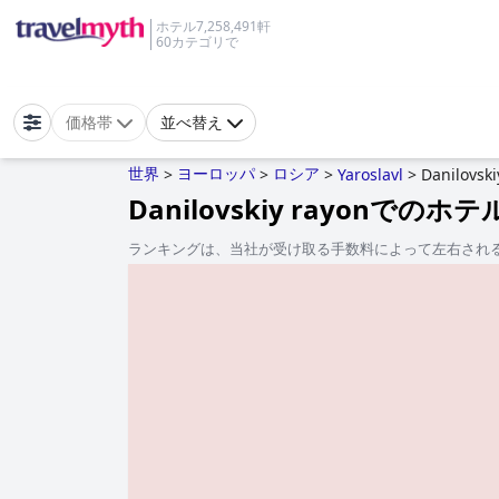
ホテル7,258,491軒
60カテゴリで
価格帯
並べ替え
世界
ヨーロッパ
ロシア
>
>
>
Yaroslavl
>
Danilovski
Danilovskiy rayonでのホテ
ランキングは、当社が受け取る手数料によって左右され