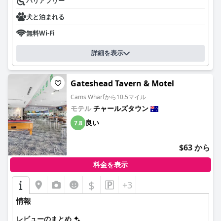
バリアフリー
犬と泊まれる
無料Wi-Fi
詳細を表示
Gateshead Tavern & Motel
Cams Wharfから10.5マイル
モテル
チャールズタウン
良い
7.8
$63 から
料金を表示
$
+3
情報
レビューのまとめ