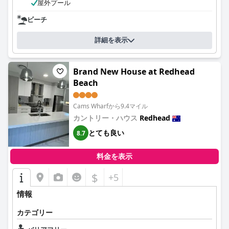
屋外プール
ビーチ
詳細を表示
Brand New House at Redhead
Beach
Cams Wharfから9.4マイル
カントリー・ハウス
Redhead
とても良い
8.7
料金を表示
$
+5
情報
カテゴリー