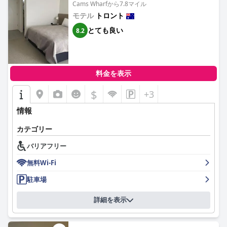
は、温かく、有益で効率的なサービスで頻繁に評価されており、
Cams Wharfから7.8マイル
施設の歓迎的な雰囲気を高めています。迅速な問題解決、優れた
モテル
トロント
コミュニケーション、およびスタッフ全体のプロ意識が、ブライ
とても良い
8.2
トンアパートメンツの高い評価を裏付けています。
宿泊施設は、シームレスで安全かつ便利な駐車場ソリューション
を提供し、ストレスのない滞在にさらに貢献しています。ゲート
付き駐車場施設、簡単なフォブアクセス、十分な駐車スペース
料金を表示
は、大きな車両での操縦の課題が時々あるにもかかわらず、ゲス
トにとって注目すべき快適さです。
$
+3
快適で広々としたベッドもまた、注目すべきハイライトであり、
情報
ゲストが遭遇した最高のもののいくつかとしてよく説明され、安
らかな夜を保証します。高品質のシーツと豊富な枕のセレクショ
カテゴリー
ンが睡眠体験を向上させますが、引き出し式ソファはメインベッ
バリアフリー
ドの快適さのレベルには匹敵しません。
無料Wi-Fi
ビジネス旅行者や沿岸部への休暇旅行者に適切に対応し、アパー
トメントはシームレスなチェックインおよびチェックアウトプロ
駐車場
セスにより、優れた価値があると認識されています。最近の改装
は好評を博しており、施設の既存の高い基準を補完しています。
詳細を表示
要約すると、ブライトンアパートメンツは、美しく便利なロケー
ションで、信頼性が高く、清潔で快適な滞在を提供し、卓越した