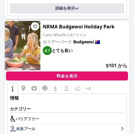
詳細を表示
NRMA Budgewoi Holiday Park
Cams Wharfから8.1マイル
ホリデーパーク
Budgewoi
とても良い
8.7
$101 から
料金を表示
$
+4
情報
カテゴリー
バリアフリー
水泳プール