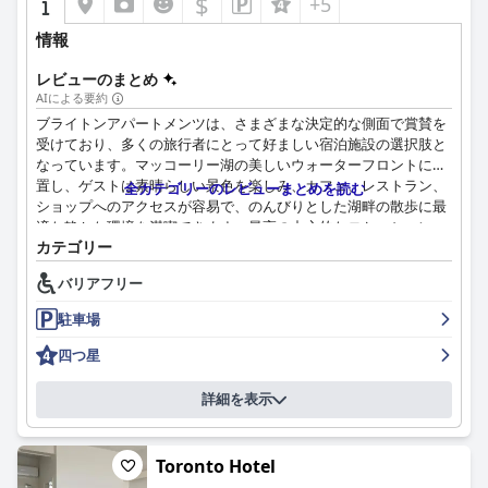
$
+5
情報
レビューのまとめ
AIによる要約
ブライトンアパートメンツは、さまざまな決定的な側面で賞賛を
受けており、多くの旅行者にとって好ましい宿泊施設の選択肢と
なっています。マッコーリー湖の美しいウォーターフロントに位
置し、ゲストは素晴らしい景色を楽しみ、カフェ、レストラン、
全カテゴリーのレビューまとめを読む
ショップへのアクセスが容易で、のんびりとした湖畔の散歩に最
適な静かな環境を満喫できます。最高の中心的なロケーション
カテゴリー
は、利便性と静けさを効果的に両立させており、レビューで頻繁
にハイライトされています。
バリアフリー
一貫して清潔さが評価されており、手入れの行き届いた広々とし
駐車場
たアパートメントは、ほこりのない整然とした環境で知られてい
ます。ゲストは、新鮮で快適な寝具とモダンなアメニティを満喫
四つ星
し、すべてが楽しい滞在に貢献しています。少し古くなったバス
ルームなどの小さな問題も指摘されていますが、これらは全体的
詳細を表示
な肯定的な体験を覆い隠すものではありません。
ゲストエクスペリエンスは、スタッフの卓越した親しみやすさと
Toronto Hotel
親切さによってさらに高められています。レセプションチーム