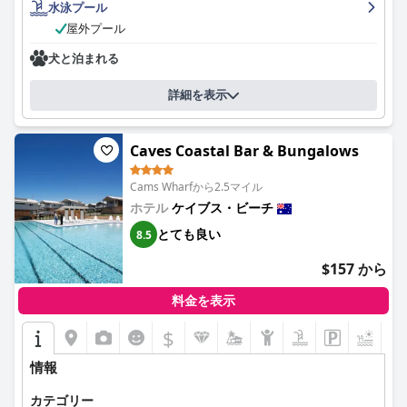
水泳プール
屋外プール
犬と泊まれる
詳細を表示
Caves Coastal Bar & Bungalows
Cams Wharfから2.5マイル
ホテル
ケイブス・ビーチ
とても良い
8.5
$157 から
料金を表示
$
+9
情報
カテゴリー