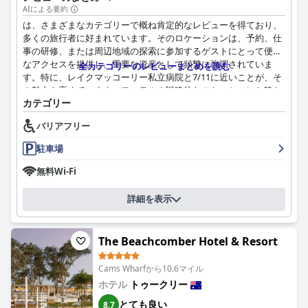
AIによる要約
は、さまざまなカテゴリーで概ね肯定的なレビューを得ており、
多くの旅行者に好まれています。そのロケーションは、予約、仕
事の研修、または周辺地域の探索に参加するゲストにとって便利
なアクセスを提供し、重要な資産として頻繁に強調されていま
全カテゴリーのレビューまとめを読む
す。特に、レイクマッコーリー私立病院と7/11に近いことが、そ
の魅力を高めています。モーテルの戦略的なロケーションと静か
カテゴリー
な環境は、近くのアクティビティに最適な拠点となります。
バリアフリー
朝食のオプションがないことは一部のゲストを失望させますが、
全体的な食事の経験は優れています。居酒屋では、美味しくて手
駐車場
頃な価格の食事を提供しており、ランチとディナーの手頃な価格
と品質が高く評価されています。雰囲気は食事の経験を高め、ゲ
無料Wi-Fi
ストのニーズを満たす十分な量を提供します。
詳細を表示
の客室は清潔で快適であり、特に短期滞在に最適です。ベッドは
非常に快適であると頻繁に言及されており、静かな雰囲気は安ら
かな夜に貢献しています。一部の客室とバスルームは小さいです
The Beachcomber Hotel & Resort
が、設備は整っており、快適な体験を提供します。毎日のサービ
スにより、いくつかの軽微なメンテナンスの問題があるにもかか
Cams Wharfから10.6マイル
わらず、清潔さが際立った特徴となっています。
ホテル
トゥークリー
清潔さは一貫して肯定的な側面として強調されており、客室と周
とても良い
8.7