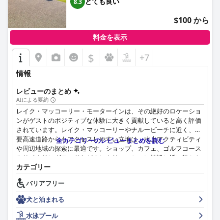
とても良い
8.3
$100 から
料金を表示
$
+7
情報
レビューのまとめ
AIによる要約
レイク・マッコーリー・モーターインは、その絶好のロケーショ
ンがゲストのポジティブな体験に大きく貢献していると高く評価
されています。レイク・マッコーリーやナルービーチに近く、主
要高速道路からもアクセスしやすい立地は、水上アクティビティ
全カテゴリーのレビューまとめを読む
や周辺地域の探索に最適です。ショップ、カフェ、ゴルフコース
やサイクリングロードなどのレクリエーション施設に近い静かな
カテゴリー
環境も魅力です。さらに、ペット同伴可であることや、無料の電
気自動車充電ステーションがあることも、多様な旅行者にとって
バリアフリー
最高の選択肢となっています。
犬と泊まれる
レイク・マッコーリー・モーターインの客室は、清潔さ、広さ、
モダンな設備が一貫して称賛されています。ダブルベッドとシン
水泳プール