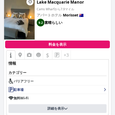
Lake Macquarie Manor
スタッフサービスと安全なアメニティで頂点を極め、旅行者にと
って最高の選択肢となっています。
Cams Wharfから7.9マイル
アパートホテル
Morisset
素晴らしい
9.2
料金を表示
$
+3
情報
カテゴリー
バリアフリー
駐車場
無料Wi-Fi
詳細を表示