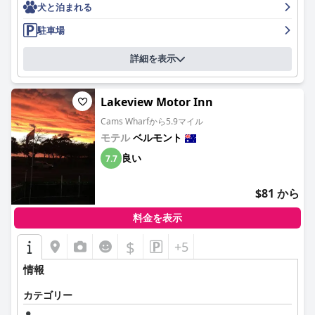
犬と泊まれる
ます。清潔な状態、プールタオルの利用、日陰のエリアがゲスト
の体験にポジティブな影響を与えています。犬同伴可のポリシー
駐車場
もハイライトの1つであり、ペットを歓迎する雰囲気と、数匹の
犬がいるにもかかわらず全体的に穏やかな環境が評価されていま
詳細を表示
す。
最後に、ベッドの快適さは非常に肯定的なフィードバックを受け
ており、多くのゲストが非常に居心地が良く、清潔であると評価
Lakeview Motor Inn
しています。ベッドが少し硬いと感じる人もいますが、個人の好
Cams Wharfから5.9マイル
みは異なり、全体的な評価は好意的です。
モテル
ベルモント
要するに、レイク・マッコーリー・モーターインは、その優れた
良い
7.7
ロケーション、清潔な客室、卓越したスタッフ、そしてペット同
伴に寛容なポリシーによって優れており、レイク・マッコーリー
$81 から
地域を探索する旅行者にとって強くお勧めの選択肢となっていま
す。
料金を表示
$
+5
情報
カテゴリー