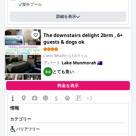
グルベッドの両方の快適さに加え、電子レンジやトースターなど
屋外プール
の必需品についても頻繁に言及されています。整頓され、新しく
なった宿泊施設は、居心地の良い、手入れの行き届いた雰囲気を
詳細を表示
作り出し、価格に見合う価値を提供しています。多少の騒音はあ
るものの、ほとんどのレビューで客室は静かで快適であることが
強調されており、全体的な滞在を向上させています。
The downstairs delight 2brm , 6+
guests & dogs ok
清潔さは際立った特徴であり、客室や施設の汚れのない状態と爽
やかな香りが強調されています。効率的な自動コードチェックイ
ンシステムとフレンドリーなスタッフが、さらに体験を向上させ
Cams Wharfから5.6マイル
ています。ビーチや湖に近い場所に位置するこのモーターイン
アパート
Lake Munmorah
は、清潔で快適、便利なロケーションの宿泊施設として高く評価
されています。
とても良い
8.6
スタッフと経営陣は、そのフレンドリーさ、親切さ、そして卓越
料金を表示
したサービスで一貫して賞賛されています。ゲストはしばしば、
温かいおもてなし、効率的なコミュニケーション、そしてアーリ
$
+3
ーチェックインや電気自動車の充電などの特別なリクエストに快
く対応してくれるチームに感謝しています。ゲストの満足に対す
情報
る献身は繰り返し語られるテーマであり、経営陣は快適な滞在を
確保するために常に最大限の努力をしています。
カテゴリー
モーターインのプールは、それほど大きくはありませんが、手入
バリアフリー
れが行き届いており、涼むのに最適だとゲストから評価されてい