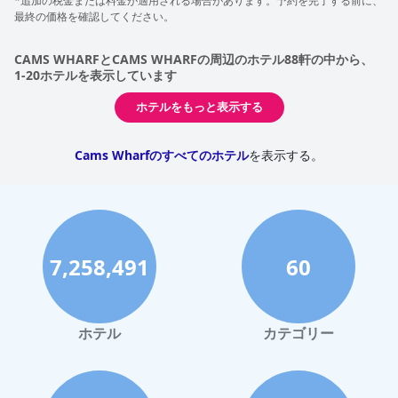
*追加の税金または料金が適用される場合があります。予約を完了する前に、
ました。ただし、トイレのドア周辺など、操作性を向上させるた
最終の価格を確認してください。
めに、一部のバスルームのデザインを見直すべきだという意見も
ありました。
CAMS WHARFとCAMS WHARFの周辺のホテル88軒の中から、
1-20ホテルを表示しています
ホテルをもっと表示する
Cams Wharfのすべてのホテル
を表示する。
7,258,491
60
ホテル
カテゴリー