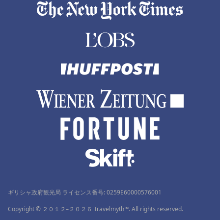
ギリシャ政府観光局 ライセンス番号: 0259Ε60000576001
Copyright © ２０１２–２０２６ Travelmyth™. All rights reserved.