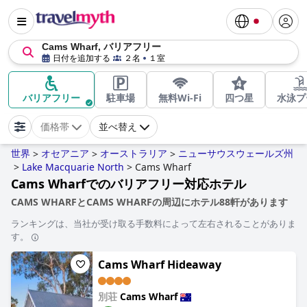
Cams Wharf, バリアフリー
日付を追加する
２名
１室
バリアフリー
駐車場
無料Wi-Fi
四つ星
水泳プ
価格帯
並べ替え
世界
オセアニア
オーストラリア
ニューサウスウェールズ州
>
>
>
>
Lake Macquarie North
>
Cams Wharf
Cams Wharfでのバリアフリー対応ホテル
CAMS WHARFとCAMS WHARFの周辺にホテル88軒があります
ランキングは、当社が受け取る手数料によって左右されることがありま
す。
Cams Wharf Hideaway
別荘
Cams Wharf