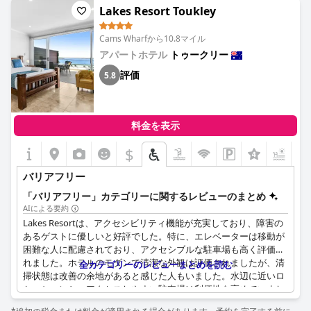
Lakes Resort Toukley
Cams Wharfから10.8マイル
アパートホテル
トゥークリー
評価
5.8
料金を表示
$
バリアフリー
「バリアフリー」カテゴリーに関するレビューのまとめ
AIによる要約
Lakes Resortは、アクセシビリティ機能が充実しており、障害の
あるゲストに優しいと好評でした。特に、エレベーターは移動が
困難な人に配慮されており、アクセシブルな駐車場も高く評価さ
れました。ホテルのモダンで清潔な外観は評価されましたが、清
全カテゴリーのレビューまとめを読む
掃状態は改善の余地があると感じた人もいました。水辺に近いロ
ケーションと、アクセスしやすい駐車場は利便性を高めていまし
た。スタッフは非常に親切で協力的で、全体的な体験を向上させ