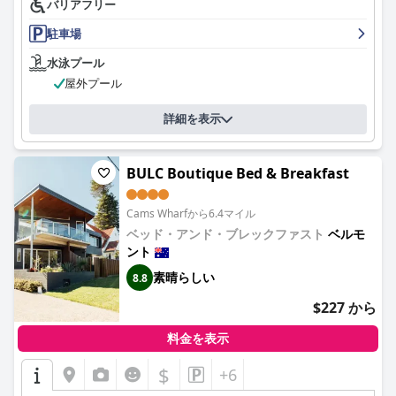
バリアフリー
駐車場
水泳プール
屋外プール
詳細を表示
BULC Boutique Bed & Breakfast
Cams Wharfから6.4マイル
ベッド・アンド・ブレックファスト
ベルモ
ント
素晴らしい
8.8
$227 から
料金を表示
$
+6