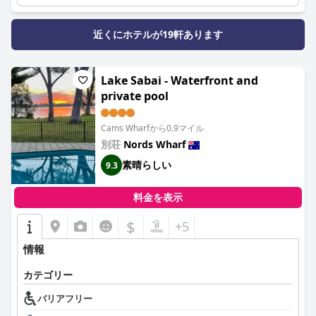
近くにホテルが19軒あります
Lake Sabai - Waterfront and
private pool
Cams Wharfから0.9マイル
別荘
Nords Wharf
素晴らしい
9.3
料金を表示
$
+5
情報
カテゴリー
バリアフリー