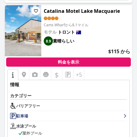
Catalina Motel Lake Macquarie
Cams Wharfから8.1マイル
モテル
トロント
素晴らしい
8.9
$115 から
料金を表示
$
+5
情報
カテゴリー
バリアフリー
駐車場
水泳プール
屋外プール