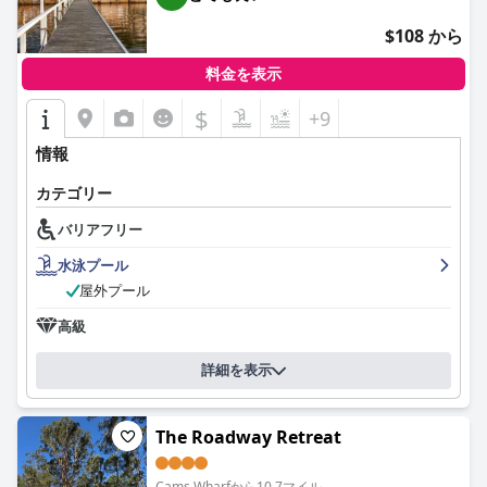
辺は非常に清潔で整頓されていると説明されています。スタッフ
は、モーテルと居酒屋の両方で優れた顧客サービスがよく知られ
$108 から
ており、その親しみやすさと親切さで肯定的な体験をさらに高め
ています。
料金を表示
駐車場もまた、客室のすぐ外に十分な無料駐車場があるという点
$
+9
で強調されています。この利便性は、モーテルの戦略的なロケー
ションと相まって、大型車をお持ちの方や車椅子でのアクセスが
情報
必要な方など、さまざまな駐車ニーズを持つ旅行者にとって実用
的な選択肢となっています。
カテゴリー
要するに、 は、理想的なロケーション、フレンドリーなスタッ
バリアフリー
フ、優れた食事のオプション、実用的な駐車場設備など、際立っ
水泳プール
た機能を備えた、清潔で快適で便利な滞在を提供します。
屋外プール
高級
詳細を表示
The Roadway Retreat
Cams Wharfから10.7マイル