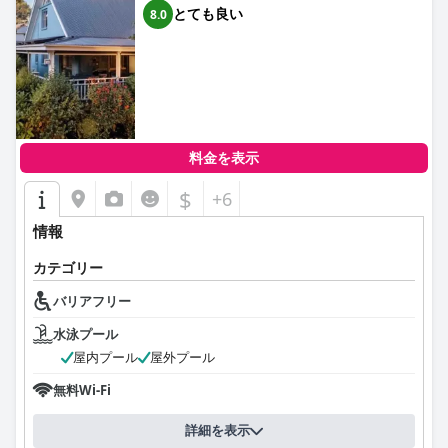
とても良い
8.0
料金を表示
$
+6
情報
カテゴリー
バリアフリー
水泳プール
屋内プール
屋外プール
無料Wi-Fi
詳細を表示