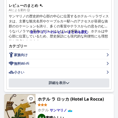
レビューのまとめ
AIによる要約
サンマリノの歴史的中心部の中心に位置するホテル ベッラヴィス
タは、主要な観光名所やケーブルカー駅へのアクセスが容易な抜
群のロケーションを誇り、多くの客室やテラスからの息をのむよ
うなパノラマの景色にゲストはしばしば感嘆します。ホテルは中
全カテゴリーのレビューまとめを読む
心部に位置しているため、歴史探訪にも現代的な利便性にも理想
的な拠点となります。
カテゴリー
ホテルでの朝食は概ね好評で、クロワッサン、コーヒー、自家製
家族向け
ケーキなどの美味しくて新鮮なものが多くの人に喜ばれていま
す。宿泊料金に朝食が含まれていることや、親切で柔軟なサービ
無料Wi-Fi
スも、さらに体験を向上させています。ただし、特に塩味のオプ
ションについて、より幅広い選択肢を求めるゲストもいます。
小さい
ディナーの評価は分かれています。多くの食事客は、レストラン
詳細を表示
の素晴らしい料理、特に素晴らしい景色を望むテラスで楽しむ料
理を称賛しています。サービスは組織的で歓迎的だと考えられて
います。しかし、特に夕食、予期せぬサービス料、英語とイタリ
ホテル ラ ロッカ (Hotel La Rocca)
ア語のメニューの食い違いに関して、品質と多様性に関する批判
が時折あります。
ホテル
サンマリノ
ホテル ベッラヴィスタの客室は、清潔さと快適さで評価されてい
素晴らしい
9.4