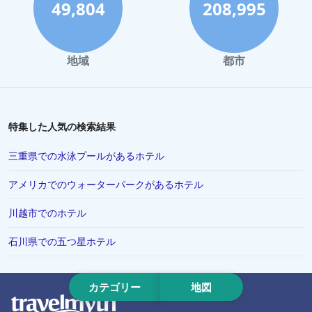
カリフォルニア州でのホテル
49,804
208,995
新潟市でのホテル
大宮市でのホテル
地域
都市
和歌山市でのホテル
青森市でのホテル
南あわじ市でのホテル
特集した人気の検索結果
豊橋市でのホテル
三重県での水泳プールがあるホテル
前橋市でのホテル
アメリカでのウォーターパークがあるホテル
那須塩原市でのホテル
川越市でのホテル
尼崎市でのホテル
阿蘇市でのホテル
石川県での五つ星ホテル
掛川市でのホテル
出雲市でのホテル
カテゴリー
地図
松島町でのホテル