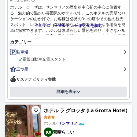
ホテル・ローザは、サンマリノの歴史的中心部の中心に位置す
る、魅力的で温かい雰囲気のホテルです。このホテルの完璧なロ
ケーションのおかげで、お客様は必見の3つの塔やその他の観光
スポット、レストラン、森林散策など、市内のあらゆる場所を簡
全カテゴリーのレビューまとめを読む
単に探索できます。ホテルは素晴らしい景色を誇り、小さなバル
コニーからは市街の最高の景色を眺めることができます。お客様
カテゴリー
は、スタッフがフレンドリーで親切であり、最初から最後まで卓
越したサービスを提供していることを称賛しています。サンマリ
駐車場
ノの中心部に位置しているため、ホテルは長い一日を歩き回った
電気自動車充電スタンド
後、リラックスした滞在を提供します。ホテルでは、あらゆる好
みを満足させるおいしいオプションを豊富に用意した、おいしい
三つ星
朝食を提供しています。客室は快適で居心地が良く、一部のバル
コニーからは素晴らしい景色を眺めることができます。ホテルは
サステナビリティ実践
また、行き届いていない場所がない、卓越した清潔さで賞賛され
ています。スタッフは親切で、親切で、気配りがあり、この地域
詳細を表示
をナビゲートする上で非常に貴重な地元の知識を持っていると評
されています。ホテルは、お客様のニーズに合わせて多数の駐車
場オプションを提供しており、ベッドは多くのお客様から非常に
ホテル ラ グロッタ (La Grotta Hotel)
快適であると評価されています。全体として、ホテル・ローザ
は、快適さ、利便性、そして何よりも清潔さという約束を果た
ホテル
し、本当に楽しい滞在を可能にします。
サンマリノ
素晴らしい
9.0