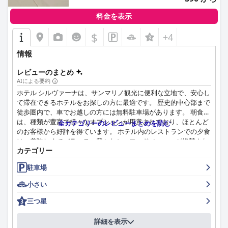
料金を表示
$
+4
情報
レビューのまとめ
AIによる要約
ホテル シルヴァーナは、サンマリノ観光に便利な立地で、安心し
て滞在できるホテルをお探しの方に最適です。 歴史的中心部まで
徒歩圏内で、車でお越しの方には無料駐車場があります。 朝食
は、種類が豊富で様々なオプションが用意されており、ほとんど
全カテゴリーのレビューまとめを読む
のお客様から好評を得ています。 ホテル内のレストランでの夕食
は、美味しくてバラエティ豊かなシーフードメニューが絶賛され
カテゴリー
ており、非常におすすめです。 客室はベーシックですが、必要な
アメニティがすべて揃っており、清潔感も抜群です。 スタッフ
駐車場
は、フレンドリーで親切、プロフェッショナルであると高く評価
されています。 駐車場も手間がかからず、快適な滞在を保証しま
小さい
す。 ベッドは快適で、ぐっすり眠れます。 全体として、ホテル
シルヴァーナは、清潔で快適、便利なサンマリノでの滞在先をお
三つ星
探しの方に最適です。
詳細を表示