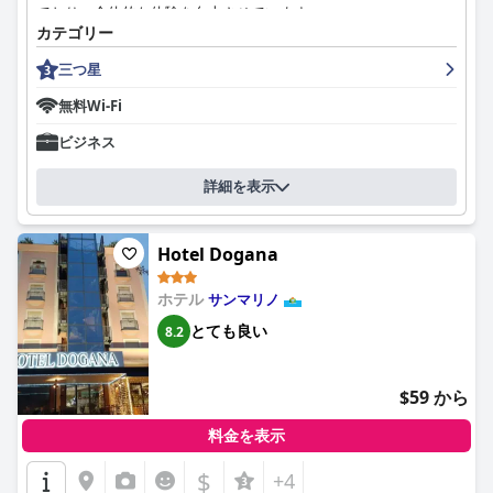
ており、全体的な体験を向上させています。
カテゴリー
ホテルガスペローニの朝食サービスは高く評価されており、新鮮
三つ星
でおいしい様々なオプションを手頃な価格で提供しています。ビ
ュッフェには、甘いものからしょっぱいものまで豊富な品揃えが
無料Wi-Fi
あり、たったの€5で素晴らしい価値を提供しています。コールド
カットの種類に関する批判もありますが、朝食は一般的に素晴ら
ビジネス
しく豊富であると評されており、居心地の良いダイニングエリア
が快適な一日の始まりに貢献しています。
詳細を表示
宿泊施設に関しては、客室は清潔で広々としており、設備の整っ
た快適な滞在を保証すると称賛されています。控えめながらも、
Hotel Dogana
機能的で十分であり、明るく居心地の良い雰囲気があります。清
潔さは際立った特徴であり、ホテルは最高の衛生基準と手入れの
ホテル
サンマリノ
行き届いた客室を維持し、リラックスできる環境を提供していま
す。
とても良い
8.2
ホテルガスペローニのスタッフは、そのフレンドリーさ、親切
さ、プロ意識で格別な賞賛を受けています。レビューでは、受付
$59 から
担当者の温かく歓迎的な人柄が頻繁に強調されており、スタッフ
によって作り出される家族のような雰囲気を指摘する人も多くい
料金を表示
ます。チェックインとチェックアウト時間の柔軟性と、一貫して
高いレベルの顧客サービスが、ゲストの肯定的な体験に大きく貢
$
+4
献しています。