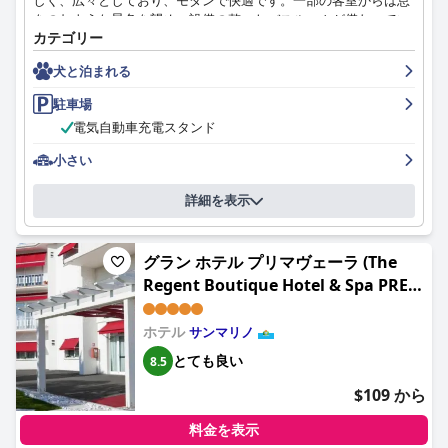
しく、広々としており、モダンで快適です。一部の客室からは息
をのむような景色を望め、設備の整ったバスルームが備わってい
カテゴリー
ます。ホテルは非常に清潔で手入れが行き届いており、客室の清
潔さと快適さについてお客様から絶賛されています。朝食は美味
犬と泊まれる
しく、素晴らしい、美味しいと評価するお客様もいますが、レス
トランの選択肢の少なさや料理の質の低さを不満に思うレビュー
駐車場
アーも少数います。駐車場は少し難しいかもしれませんが、ホテ
電気自動車充電スタンド
ルのスタッフが駐車場の検索を喜んでお手伝いし、安全な専用駐
車場も利用できます。ベッドは非常に快適で、快適なマットレス
小さい
と柔らかい枕を賞賛するお客様もいます。全体として、ティター
ノ・スイーツは、サンマリノでの快適で歓迎的な滞在をお探しの
詳細を表示
方に最適な選択肢です。
グラン ホテル プリマヴェーラ (The
Regent Boutique Hotel & Spa PRE
OPENING)
ホテル
サンマリノ
とても良い
8.5
$109 から
料金を表示