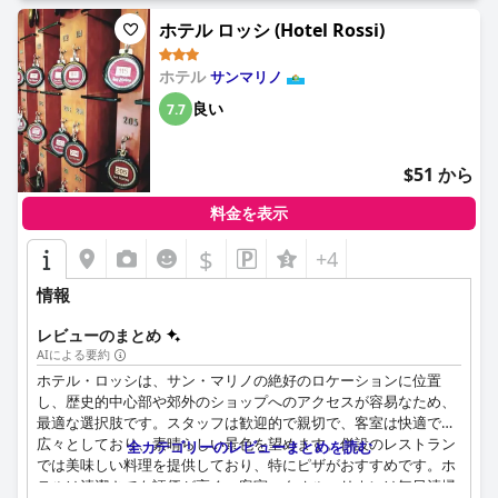
ル・ジョリのスタッフは、親切で協力的な姿勢が多くの宿泊客か
ホテル ロッシ (Hotel Rossi)
ら高く評価されています。フロントのスタッフは、地図や観光の
提案を提供し、宿泊客は親切で助けになるスタッフに感謝してい
ホテル
サンマリノ
ます。スタッフは、宿泊客が快適に過ごせるように、可能な限り
尽力しています。ホテル・ジョリの宿泊客は、客室の清潔さ、広
良い
7.7
さ、静けさについて、概ね肯定的な意見を持っています。多くの
宿泊客は、ベッドが快適であると述べています。全体的に、ホテ
ル・ジョリは、便利なロケーションで快適で静かな滞在を求める
$51 から
旅行者にとって、確かな選択肢であるようです。
料金を表示
$
+4
情報
レビューのまとめ
AIによる要約
ホテル・ロッシは、サン・マリノの絶好のロケーションに位置
し、歴史的中心部や郊外のショップへのアクセスが容易なため、
最適な選択肢です。スタッフは歓迎的で親切で、客室は快適で
広々としており、素晴らしい景色を望めます。併設のレストラン
全カテゴリーのレビューまとめを読む
では美味しい料理を提供しており、特にピザがおすすめです。ホ
テルは清潔さでも評価が高く、客室、タオル、リネンは毎日清掃