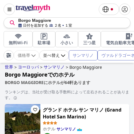
Borgo Maggiore
日付を追加する
２名
１室
無料Wi-Fi
駐車場
小さい
三つ星
電気自動車充
サンマリノ
ヴァルドラゴー
価格帯
並べ替え
世界
ヨーロッパ
サンマリノ
>
>
>
Borgo Maggiore
Borgo Maggioreでのホテル
BORGO MAGGIOREにホテルが64軒あります
ランキングは、当社が受け取る手数料によって左右されることがありま
す。
グランド ホテル サン マリノ (Grand
Hotel San Marino)
ホテル
サンマリノ