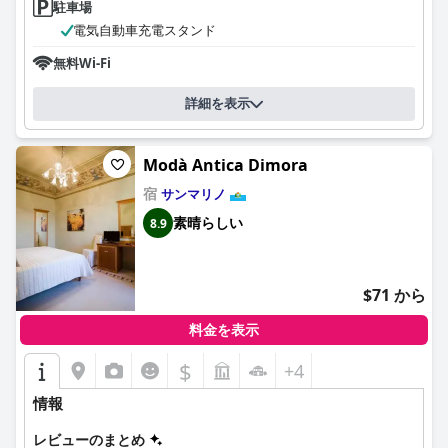
駐車場
な駐車場も提供しています。宿泊者は、十分なスペースを備えた
駐車場の容易さと安全性を強調し、ストレスのない旅行体験を加
電気自動車充電スタンド
えています。
無料Wi-Fi
寝具に関しては、レビューはまちまちです。多くの人が快適で枕
が充実していると感じている一方で、特定のマットレスやベッド
詳細を表示
の高さに不快感を感じている人もいます。薄い枕や、ベッドシー
ツの強い洗剤の匂いに関する批判も時々あります。
Modà Antica Dimora
全体として、
Residence San Marino
は、清潔で新しい宿泊施設を
宿
サンマリノ
求める人に理想的な、機能的で手入れの行き届いた滞在を提供し
ます。好立地、広々として快適な客室、優れた清潔さ、フレンド
素晴らしい
8.9
リーなスタッフにより、このレジデンスは価格に見合う価値を提
供し、快適な滞在のための基本的な要件を効果的に満たしていま
す。
$71 から
料金を表示
$
+4
情報
レビューのまとめ