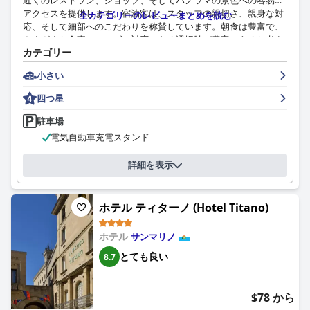
近くのレストラン、ショップ、そしてパノラマの景色への容易な
アクセスを提供します。宿泊客は、スタッフの親切さ、親身な対
全カテゴリーのレビューまとめを読む
応、そして細部へのこだわりを称賛しています。朝食は豊富で、
さまざまな食事のニーズに対応できる選択肢が豊富であると考え
カテゴリー
られており、併設のレストランは素晴らしく、幅広い選択肢と高
品質の料理を提供しています。客室は一般的に、清潔で快適で、
小さい
素晴らしい景色と居心地の良いベッドがあると言われています。
一部の宿泊客は、客室が小さめで、改装が必要かもしれないと指
四つ星
摘していますが、ホテルはその清潔さと行き届いたスタッフで高
く評価されています。全体として、ホテル チェーザレは、サンマ
駐車場
リノでの思い出に残る滞在に理想的な場所です。
電気自動車充電スタンド
詳細を表示
ホテル ティターノ (Hotel Titano)
ホテル
サンマリノ
とても良い
8.7
$78 から