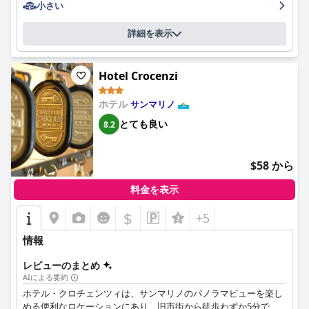
美味しいバラエティ豊かなメニュー、特に素晴らしいピザと自家
小さい
一貫した快適さを確保するために更新が必要であることを示唆し
製パスタで高く評価されています。多くのレビュアーは、丁寧な
ています。
サービス、美しいテラスからの景色、そしてホテル宿泊客には
詳細を表示
10％の割引があることを挙げており、楽しい食事体験となってい
全体として、ホテル ベッラヴィスタは、その最高のロケーショ
ます。
ン、清潔さ、フレンドリーなスタッフ、そして家族向けの機能で
際立っており、改善が必要な小さな領域があるにもかかわらず、
Hotel Crocenzi
ホテル・ラ・ロッカの客室は、清潔で快適、機能的であると評さ
サンマリノを訪れる旅行者にとって強く推奨される選択肢となっ
れています。一部の宿泊客は、特にバスルームがやや狭いと感じ
ています。
ホテル
サンマリノ
ることもありますが、全体的な清潔さと居心地の良い雰囲気は一
貫して称賛されています。美しく改装された内装とパノラマの眺
とても良い
8.2
望が際立った特徴ですが、通りからの騒音が気になる場合もあり
ます。清掃が行き届いており、客室と共用エリアは勤勉な清掃ス
タッフによってきちんと管理されています。
$58 から
ホテルのスタッフは、そのフレンドリーさ、親切さ、プロフェッ
料金を表示
ショナルな態度で高い評価を受けています。宿泊客は歓迎されて
いると感じ、オーナーやスタッフによる温かいサービスが滞在を
$
+5
思い出深く楽しいものにしていると述べています。時折、言葉の
壁があるものの、交流はしばしば楽しく、肯定的な経験に貢献し
情報
ています。
レビューのまとめ
ホテルのWi-Fiについては、高速で安定していると感じる人もいれ
AIによる要約
ば、接続に問題がある人もいるなど、評価が分かれています。ま
ホテル・クロチェンツィは、サンマリノのパノラマビューを楽し
た、ホテルは家族連れにも優しいことが証明されており、温かい
める便利なロケーションにあり、旧市街から徒歩わずか5分で