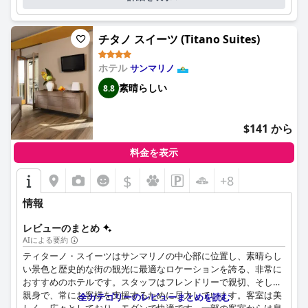
ホテル・ティタノは、ロマンチックで楽しい滞在をお探しの方に
非常におすすめです。
チタノ スイーツ (Titano Suites)
ホテル
サンマリノ
素晴らしい
8.8
$141 から
料金を表示
$
+8
情報
レビューのまとめ
AIによる要約
ティターノ・スイーツはサンマリノの中心部に位置し、素晴らし
い景色と歴史的な街の観光に最適なロケーションを誇る、非常に
おすすめのホテルです。スタッフはフレンドリーで親切、そして
親身で、常にお客様を支援するために尽力しています。客室は美
全カテゴリーのレビューまとめを読む