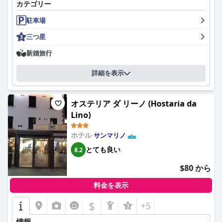
カテゴリー
されています。スタッフはフレンドリーで親切、そして協力的で
あると評されており、ゲストの体験を真に思い出深いものにして
駐車場
います。ホテルには十分な無料駐車場もあるため、車で旅行する
人にとっては便利な選択肢です。ベッドは快適で、清潔な客室は
三つ星
ホテルの基本的な側面となっています。全体として、ホテル・ロ
ッシは、サン・マリノでの実用的で快適な滞在をお探しの方にと
新婚旅行
って、素晴らしい選択肢です。
詳細を表示
オステリア ダ リーノ (Hostaria da
Lino)
ホテル
サンマリノ
とても良い
8.2
$80 から
料金を表示
$
+5
情報