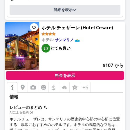
みました。ホテルはP6駐車場に近く、ゲストが利用できるエレベ
ーターがあることはプラスの特徴ですが、障害のある方のアクセ
詳細を表示
スは少し難しい場合があります。全体として、ラ・グロッタ・ホ
テルは、素晴らしいロケーションと優れた清潔さを求める方にと
って、素晴らしい、清潔で快適な宿泊施設を提供します。
ホテル チェザーレ (Hotel Cesare)
ホテル
サンマリノ
とても良い
8.7
$107 から
料金を表示
$
+6
情報
レビューのまとめ
AIによる要約
ホテル チェーザレは、サンマリノの歴史的中心部の中心部に位置
する、非常におすすめのホテルです。ホテルの戦略的な立地は、