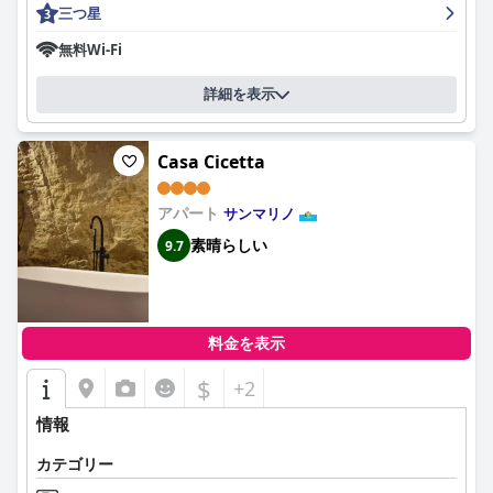
この宿泊施設は、広々として設備の整った宿泊施設で常に高い評
三つ星
価を得ています。客室は、清潔で明るく整頓されており、モダン
なデザインと機能的なレイアウトが特徴であると評されていま
無料Wi-Fi
す。多くの場合、バルコニーが付いており、屋外でリラックスで
きるスペースが追加されています。必需品は十分に用意されてお
詳細を表示
り、簡易キッチンや専用エントランスなどのアメニティは利便性
を高めています。客室は非常に快適であると宿泊者は感じていま
すが、防音性の不足に関するわずかな指摘があります。
Casa Cicetta
Residence San Marino
の清潔さは際立った特徴です。宿泊者は、
バスルーム、リネン、客室の完璧な状態をしばしば称賛し、宿泊
アパート
サンマリノ
施設を広々としていて、居心地が良く、香りが良いと表現してい
素晴らしい
9.7
ます。全体的な雰囲気は快適で新鮮であり、快適な滞在に貢献し
ています。清掃に関する問題の言及が時々ありましたが、全体的
な感情は非常にポジティブなままです。
Residence San Marino
のスタッフは、マネージャーの Tatiana へ
料金を表示
の特別な称賛とともに、フレンドリーで親切、そして非常にプロ
フェッショナルであると頻繁に評されています。スタッフの気配
$
+2
りと思いやり、言語の壁を乗り越えるなどの問題解決スキルは、
ゲストエクスペリエンスを大幅に向上させます。チェックインの
情報
手続きは、その容易さと効率性で注目されています。
カテゴリー
Residence San Marino
は、無料、屋根付き、地下施設など、便利