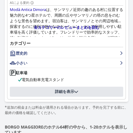
AIによる要約
Modà Antica Dimora
は、サンマリノ近郊の趣のある村に位置する
魅力的な4つ星ホテルで、周囲の丘やサンマリノの塔の息をのむ
ような景色を望めます。宿泊客は、サンマリノとその周辺地域を
探索するのに便利で静かなロケーション、そして利用しやすい駐
全カテゴリーのレビューまとめを読む
車場を高く評価しています。フレンドリーで効率的なスタッフ、
特に歓迎的なオーナーのIvanは、地元の観光名所について明確な
カテゴリー
説明をしてくれ、滞在を快適で楽しいものにしてくれます。広々
とした客室は、アンティーク家具、快適なベッド、ハイドロマッ
歴史的
サージ浴槽付きの広いバスルームを備え、美しく整えられていま
す。ホテルは完璧に清潔で、コーヒーや紅茶の設備など、可能な
小さい
限りの快適さが備わっており、ユニークで贅沢な体験ができま
す。朝食とレストランサービスはCOVID-19の影響で一時的に利用
駐車場
できませんが、近くのカフェでセルフサービスの朝食やコーヒー
電気自動車充電スタンド
を支払うオプションがあることを宿泊客は評価しています。歴史
的でエレガントな雰囲気は、美しい装飾が施された天井、家具、
詳細を表示
フレスコ画など、本格的で魅力的な雰囲気に宿泊客を浸らせま
す。いくつかの小さな不備はあるものの、全体的な意見として
は、施設は申し分なく清潔で、優れた顧客サービスを提供し、手
*追加の税金または料金が適用される場合があります。予約を完了する前に、
間のかからない滞在を保証します。結論として、
Modà Antica
最終の価格を確認してください。
Dimora
は、思い出に残る本格的な歴史的体験を求める旅行者にと
って、まさに宝石です。
BORGO MAGGIOREのホテル64軒の中から、1-20ホテルを表示し
ています