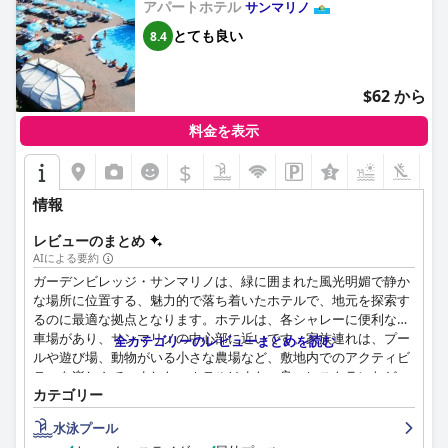
アパートホテル
サンマリノ
とても良い
8.4
$62 から
料金を表示
$
+3
情報
レビューのまとめ
AIによる要約
ガーデンビレッジ・サンマリノは、緑に囲まれた風光明媚で静か
な場所に位置する、魅力的で落ち着いたホテルで、地元を探索す
るのに最適な拠点となります。ホテルは、各シャレーに便利な駐
車場があり、サンマリノの中心部に近いです。家族連れは、プー
全カテゴリーのレビューまとめを読む
ルや遊び場、動物がいる小さな農場など、敷地内でのアクティビ
ティを楽しんでいました。ホテルはまた、良いレストランなど、
カテゴリー
優れたサービスと施設を提供しています。宿泊客は、平和で美し
い環境に感謝し、自由に歩き回る動物を強調する人もいました。
水泳プール
バンガローは全体的に良好な状態に保たれており、設備の整った