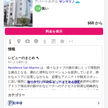
アパートホテル
サンマリノ
良い
7.9
$68 から
料金を表示
$
+1
情報
レビューのまとめ
AIによる要約
Residence San Marino
は、様々なタイプの旅行者にとって理想的
な拠点となる、優れた便利なロケーションを提供しています。静
かなエリアに位置しながらも、必要なアメニティや観光スポット
に近い場所にあります。宿泊者は、サンマリノの歴史的中心部や
全カテゴリーのレビューまとめを読む
アドリア海沿岸の賑やかなビーチへのアクセスが容易な戦略的な
立地を享受できます。このレジデンスは、サンマリノへ続く主要
カテゴリー
道路からアクセス可能で、市内中心部から車で約 10 分、サンマ
リノ・アウトレットまで約 15 分です。
駐車場