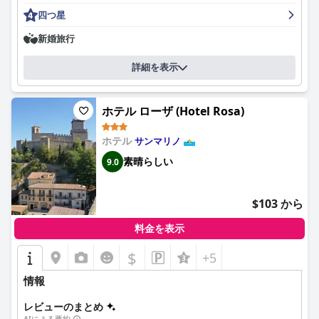
ホテルは手入れが行き届いており、あらゆる快適さが備わってお
四つ星
り、入り口は美しいと評されています。Wi-Fiは遅くて不安定な場
合もありますが、ベッドの品質は素晴らしく、非常に硬めで快適
新婚旅行
なベッドです。全体として、グランドホテル・サンマリノは、改
善の余地はいくつかあるものの、ミッドレンジの3つ星ホテルと
詳細を表示
しての体験を提供しており、この地域でトップクラスのホテルの
1つであり続けています。
ホテル ローザ (Hotel Rosa)
ホテル
サンマリノ
素晴らしい
9.0
$103 から
料金を表示
$
+5
情報
レビューのまとめ
AIによる要約