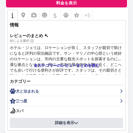
料金を表示
$
+5
情報
レビューのまとめ
AIによる要約
ホテル・ジョリは、ロケーションが良く、スタッフが親切で助け
になると評判の宿泊施設です。サン・マリノの中心部という絶好
のロケーションは、市内の主要な観光スポットを探索するのに最
適な拠点となります。特に、市内の歴史的中心部に近く、どこへ
全カテゴリーのレビューまとめを読む
でも歩いて行ける便利さが好評です。スタッフは、その親切さと
助けになる姿勢で多くの称賛を受けています。ホテル・ジョリの
カテゴリー
朝食は、種類が豊富で、甘いものと塩辛いものの両方があり、あ
らゆる好みに対応できると、宿泊客から絶賛されています。ホテ
犬と泊まれる
ルのロケーションと手頃な価格も、ホテル・ジョリでの滞在のさ
らなる魅力として挙げられています。ホテルの客室には、居心地
三つ星
の良い広々としたベッドなど、多くの設備が備わっていますが、
一部の宿泊客は、部屋が狭くて古く感じたと述べています。ただ
スパ
し、部屋のサイズが小さいことを承知していた宿泊客は、ホテル
内の他の部屋よりも低い料金で利用できました。一般的に、客室
詳細を表示
は清潔で手入れが行き届いていると評価されていますが、壁が薄
く、部屋の防音性が十分ではないという意見もありました。ホテ