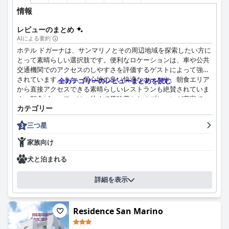
情報
快適なベッドももう一つのハイライトであり、多くのゲストがそ
のサイズとサポートを称賛しています。ダブルベッドと寝具は特
レビューのまとめ
に睡眠の質を高めることで知られていますが、マットレスの摩耗
AIによる要約
が時折指摘されています。
ホテル ドガーナは、サンマリノとその周辺地域を探索したい方に
とって素晴らしい選択肢です。便利なロケーションは、車や公共
全体として、ホテルガスペローニは、その素晴らしいロケーショ
交通機関でのアクセスのしやすさを評価するゲストによって強調
ン、温かく気配りの行き届いたスタッフ、快適な客室、満足のい
されています。また、居心地の良い快適なホールや、朝食エリア
全カテゴリーのレビューまとめを読む
く朝食の提供により、サンマリノを探索する旅行者にとって理想
から直接アクセスできる素晴らしいレストランも絶賛されていま
的な選択肢として推奨されています。
す。朝食ビュッフェは、甘くて風味豊かなオプションが豊富で、
カテゴリー
広範囲にわたっており、コストパフォーマンスに優れていると称
賛されています。さらに、フレンドリーで親切なスタッフは、旅
三つ星
行者に役立つ情報や滞在中のサポートを提供し、素晴らしい存在
です。客室の品質はさまざまで、手入れが行き届いて快適な部屋
家族向け
もあれば、時代遅れで改修が必要な部屋もあります。ただし、ホ
テルの全体的にまともな清潔さと機能的なアメニティにより、一
犬と泊まれる
泊の立ち寄りや、贅沢さよりも手頃な価格を重視する人に適した
手頃なオプションとなっています。ホテルのベッドの評価はまち
詳細を表示
まちですが、ほとんどがまともな睡眠をとるのに十分でした。全
体として、ホテル ドガーナは、いくつかの小さな欠点はあるもの
の、この地域では価格に見合う優れた価値を提供する、まともな
Residence San Marino
3 つ星の選択肢です。