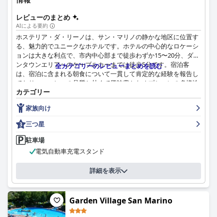
レビューのまとめ
AIによる要約
ホステリア・ダ・リーノは、サン・マリノの静かな地区に位置す
る、魅力的でユニークなホテルです。ホテルの中心的なロケーシ
ョンは大きな利点で、市内中心部まで徒歩わずか15〜20分、ダウ
ンタウンエリアへのケーブルカーまでは徒歩5分です。宿泊客
全カテゴリーのレビューまとめを読む
は、宿泊に含まれる朝食について一貫して肯定的な経験を報告し
ており、コーヒーの品質と甘くて風味豊かなオプションの多様性
カテゴリー
を高く評価しています。ホテルのレストランでは、最高の料理、
優れたサービス、リーズナブルな価格で素晴らしい食事体験を提
家族向け
供しています。客室は清潔で快適で、広々としたバスルームと素
敵な景色がありますが、一部の家具は古くなっていたり、少し騒
三つ星
がしい場合があります。スタッフは並外れており、ゲストは彼ら
の素晴らしい、フレンドリーで常に利用可能なサービスを繰り返
駐車場
し賞賛しています。子供連れの家族やペット連れのお客様は、
電気自動車充電スタンド
広々とした客室と豊富なアメニティで温かく迎えられます。ベッ
ドにいくつかの問題があるにもかかわらず、ゲストの大多数はそ
詳細を表示
れらが快適であると感じました。全体として、ホステリア・ダ・
リーノは、サン・マリノでの居心地の良い歓迎的な滞在を求める
旅行者にとって優れた選択肢です。
Garden Village San Marino