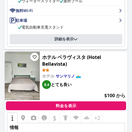
ウォータースライダー
屋外プール
パティオがあり、ほとんどの宿泊客はホテルの清潔さを称賛して
いました。スタッフは宿泊客から高い評価を受けており、多くの
無料Wi-Fi
人が彼らの親切さと助けになることにコメントしていました。ホ
テルは、ライフガードが常駐し、手入れの行き届いた美しいリラ
駐車場
ックスできるプールを備えた、夏の休暇スポットを探している家
電気自動車充電スタンド
族連れに最適です。宿泊客は、敷地内で利用できる便利な駐車場
を高く評価し、ベッドが快適であると感じました。ホテルはペッ
詳細を表示
トフレンドリーでもあり、家畜のためのエリアや、毛皮で覆われ
た友達のための指定されたドッグパークもあります。全体とし
て、ガーデンビレッジ・サンマリノは、サンマリノ近郊での静か
ホテル ベラヴィスタ (Hotel
な滞在に最適な選択肢です。
Bellavista)
ホテル
サンマリノ
とても良い
8.4
$100 から
料金を表示
$
+2
情報