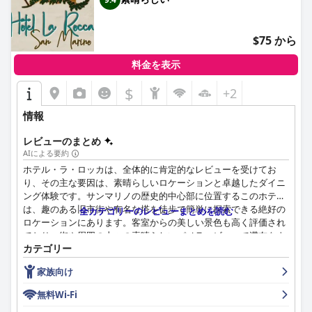
ます。多くの客室の広さとモダンな家具、そして特定の宿泊施設
からのパノラマの景色がもたらすさらなる魅力がゲストに喜ばれ
ています。小さめの部屋は機能的で短期滞在に最適ですが、騒音
$75 から
レベルや軽微なメンテナンスの問題に関するコメントが寄せられ
ることもあります。それにもかかわらず、ホテルの細心の注意を
料金を表示
払った清掃ルーチンにより、全体的に高いレベルの衛生状態が確
保されています。
$
+2
ホテルのスタッフは、その親しみやすさ、プロ意識、そして親切
情報
さで広く認められており、温かい雰囲気を作り出しています。多
くのゲストは、従業員の、特に受付スタッフの、気配りがあり、
レビューのまとめ
親切な性質を称賛しており、ゲストの滞在を向上させるための役
AIによる要約
立つ情報をよく提供してくれます。この高いサービス水準は、リ
ホテル・ラ・ロッカは、全体的に肯定的なレビューを受けてお
ピート訪問を促しています。
り、その主な要因は、素晴らしいロケーションと卓越したダイニ
ング体験です。サンマリノの歴史的中心部に位置するこのホテル
無料のWifiサービスは、その信頼性の低さと客室での接続の弱さ
は、趣のある旧市街や有名な塔を徒歩で簡単に探索できる絶好の
全カテゴリーのレビューまとめを読む
から、不満の種となることが多いですが、ホテルの家族向けの宿
ロケーションにあります。客室からの美しい景色も高く評価され
泊施設は高い評価を受けています。広々として快適なファミリー
ており、街や周囲の山々の素晴らしいパノラマビューで滞在をよ
ルーム、思いやりのあるスタッフ、子供向けの楽しいアメニティ
カテゴリー
り豊かなものにしています。
など、ホテル ベッラヴィスタは家族連れに最適な選択肢です。
家族向け
朝食サービスについては、意見が分かれています。宿泊料金には
ホテルのベッドは、非常に快適だと感じるゲストもいれば、古く
含まれていませんが、近くのバーでは質の高いペストリーと快適
無料Wi-Fi
て柔らかすぎるマットレスの問題を指摘するゲストもいるなど、
な体験を提供しています。併設のレストラン、ベッカフィコは、
さまざまな経験を提供しています。ベッドの品質のばらつきは、