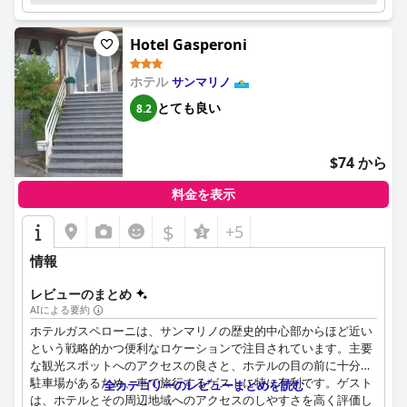
Hotel Gasperoni
ホテル
サンマリノ
とても良い
8.2
$74 から
料金を表示
$
+5
情報
レビューのまとめ
AIによる要約
ホテルガスペローニは、サンマリノの歴史的中心部からほど近い
という戦略的かつ便利なロケーションで注目されています。主要
な観光スポットへのアクセスの良さと、ホテルの目の前に十分な
駐車場があるため、車で旅行するゲストに特に有利です。ゲスト
全カテゴリーのレビューまとめを読む
は、ホテルとその周辺地域へのアクセスのしやすさを高く評価し