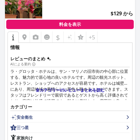
$129 から
料金を表示
$
+5
情報
レビューのまとめ
AIによる要約
ラ・グロッタ・ホテルは、サン・マリノの旧市街の中心部に位置
する、魅力的で居心地の良いホテルです。周辺の観光スポット、
レストラン、ショップへのアクセスが容易です。ホテルは城壁内
にあり、周辺地域の素晴らしい景色を眺めることができます。ス
全カテゴリーのレビューまとめを読む
タッフはフレンドリーで親切であるとゲストから高く評価されて
おり、客室は快適で清潔です。朝食は美味しく、雰囲気の良い中
カテゴリー
で提供され、グルテンフリーを含む様々なオプションが用意され
ています。ホテルの客室と施設は細部に至るまで細心の注意が払
安全衛生
われており、快適で楽しい滞在ができます。スタッフはホテルの
輝かしいスターであり、その親切さ、親身な対応、プロ意識が一
三つ星
貫して評価されています。ベッドが少し硬すぎると感じたゲスト
もいましたが、ほとんどのゲストは快適なベッドで眠るのを楽し
家族向け