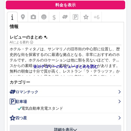
料金を表示
$
+6
情報
レビューのまとめ
AIによる要約
ホテル・ティタノは、サンマリノの旧市街の中心部に位置し、歴
史的な街を探索するのに最適な拠点となる、非常におすすめのホ
テルです。ホテルのロケーションは他に類を見ないほどで、テラ
スからの素晴らしい眺めと、素晴らしいレストランがあります。
全カテゴリーのレビューまとめを読む
無料の朝食は十分で質が高く、レストラン「ラ・テラッツァ」か
らは息をのむような景色を眺めながら美味しい食事を楽しめま
カテゴリー
す。客室は暖かく快適で清潔で、素晴らしい景色を望める部屋や
床暖房付きの部屋もあります。スタッフはプロフェッショナル
ロマンチック
で、礼儀正しく、気配りがあり、荷物の運搬や車の駐車などの作
業を支援するなど、素晴らしいホスピタリティを提供していま
駐車場
す。ホテルでは少額の追加料金で専用駐車場を利用でき、ホテル
電気自動車充電スタンド
までのシャトルサービス（ゴルフカート付き）を提供していま
す。レビューの中には、通常の4つ星ホテルにあるはずの基本的
四つ星
なアメニティが不足しているという意見もありましたが、ホテル
を素晴らしいと感じ、他の旅行者におすすめする人もいました。
詳細を表示