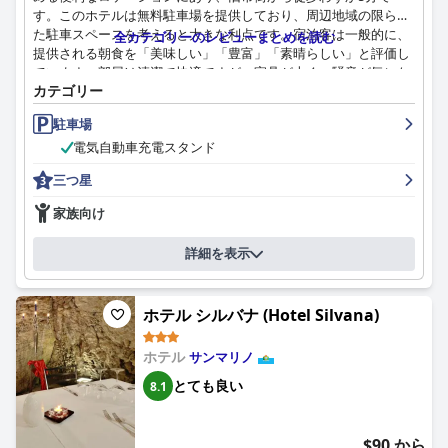
雰囲気と子供向けの快適な宿泊施設を提供しており、バルコニー
す。このホテルは無料駐車場を提供しており、周辺地域の限られ
付きの居心地の良いファミリールームもあります。
た駐車スペースを考えると大きな利点です。宿泊客は一般的に、
全カテゴリーのレビューまとめを読む
提供される朝食を「美味しい」「豊富」「素晴らしい」と評価し
最後に、ベッドの快適さについては概ね好評ですが、マットレス
ています。部屋は清潔で快適ですが、家具が古く、騒音が気にな
や枕が古かったり、サポートが不足していたりするという意見も
カテゴリー
るという声も一部あります。ホテルはその完璧な清潔さで高く評
時折あります。全体として、ホテル・ラ・ロッカは、快適さ、清
価されており、スタッフは親切で、素晴らしく、フレンドリー
潔さ、卓越したサービスを兼ね備えており、サンマリノを訪れる
駐車場
で、役に立つと評されています。サンマリノの厳しい道路状況を
旅行者にとって非常におすすめの選択肢です。
電気自動車充電スタンド
考えると、無料の専用駐車場があることは不可欠です。全体とし
て、朝食なしでは価格が高いと感じたり、3つ星評価に疑問を持
三つ星
つ人もいますが、優れたサービスレベルから、より高い評価に値
すると感じる人もいます。
家族向け
詳細を表示
ホテル シルバナ (Hotel Silvana)
ホテル
サンマリノ
とても良い
8.1
$90 から