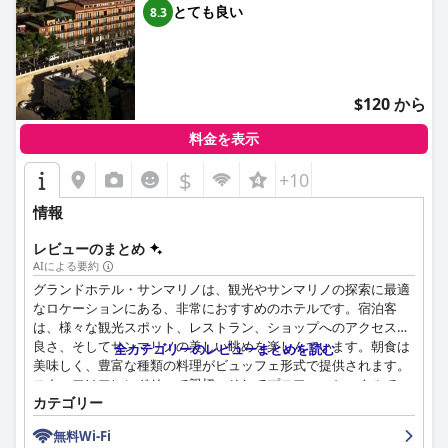
とても良い
8.3
$120 から
料金を表示
$
+10
情報
レビューのまとめ
AIによる要約
グランドホテル・サンマリノは、観光やサンマリノの探索に最適
なロケーションにある、非常におすすめのホテルです。宿泊客
は、様々な観光スポット、レストラン、ショップへのアクセスの
良さ、そしてサンマリノの美しい眺めを楽しんでいます。朝食は
全カテゴリーのレビューまとめを読む
美味しく、豊富な種類の料理がビュッフェ形式で提供されます。
スタッフはフレンドリーで親切、そしてプロフェッショナルで、
カテゴリー
多くの宿泊客が彼らの気配りや、期待以上のサービスを提供する
姿勢を評価しています。客室は広々としていて清潔で快適です
無料Wi-Fi
が、メンテナンスが必要な場合や、古く見える場合もあります。