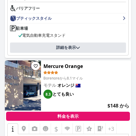
バリアフリー
ブティックスタイル
駐車場
電気自動車充電スタンド
詳細を表示
Mercure Orange
Borenoreから8.1マイル
モテル
オレンジ
とても良い
8.3
$148 から
料金を表示
$
+3