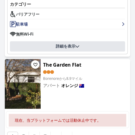
一部のお客様は少し硬いと感じ、快適さを向上させるためにフォ
カテゴリー
ームトッパーの追加を提案しています。このわずかな批判にもか
バリアフリー
かわらず、全体的な睡眠体験は肯定的なままです。
駐車場
要約すると、
Quest Orange
は、卓越したサービスとともに、清
潔で快適、そして便利な滞在を提供することに優れており、この
無料Wi-Fi
地域を訪れるすべての人に強くお勧めできます。
詳細を表示
The Garden Flat
Borenoreから8.9マイル
アパート
オレンジ
0.0
現在、当プラットフォームでは活動休止中です。