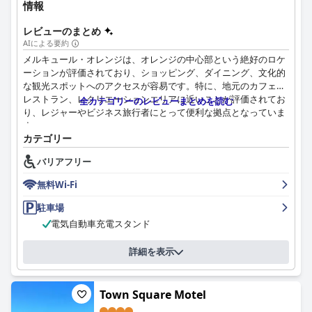
情報
レビューのまとめ
AIによる要約
メルキュール・オレンジは、オレンジの中心部という絶好のロケ
ーションが評価されており、ショッピング、ダイニング、文化的
な観光スポットへのアクセスが容易です。特に、地元のカフェ、
レストラン、レクリエーションエリアに近いことが評価されてお
全カテゴリーのレビューまとめを読む
り、レジャーやビジネス旅行者にとって便利な拠点となっていま
す。
カテゴリー
ホテルの客室は、清潔さ、モダンな内装、快適さが特徴で、広々
バリアフリー
とした空間、スタイリッシュなデザイン、大型スマートテレビや
効率的なエアコンなどのアメニティを楽しむ宿泊客が多くいま
無料Wi-Fi
す。特にベッドはその快適さが評価されており、安らかな滞在に
貢献しています。薄暗い照明やメンテナンスに関する問題などの
駐車場
小さな問題が時々報告されていますが、客室に対する全体的な評
電気自動車充電スタンド
価は肯定的です。
詳細を表示
メルキュール・オレンジの清掃への取り組みは客室にとどまら
ず、公共エリアや施設も「申し分のないほど清潔」とよく評され
ています。礼儀正しく親切なスタッフは、宿泊客の体験をさらに
Town Square Motel
向上させており、多くのレビューでフレンドリーでプロフェッシ
ョナルなサービスを受けたと強調しています。