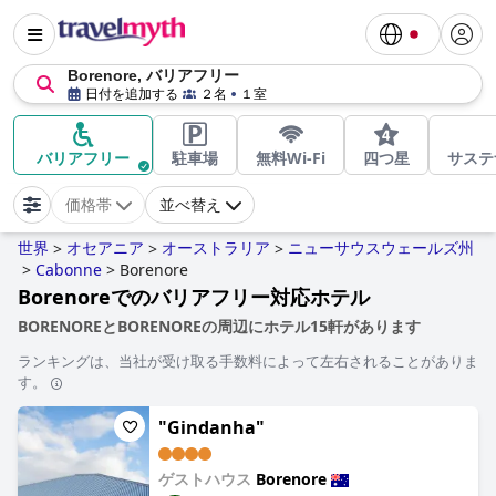
Borenore, バリアフリー
日付を追加する
２名
１室
バリアフリー
駐車場
無料Wi-Fi
四つ星
サステ
価格帯
並べ替え
世界
オセアニア
オーストラリア
ニューサウスウェールズ州
>
>
>
>
Cabonne
>
Borenore
Borenoreでのバリアフリー対応ホテル
BORENOREとBORENOREの周辺にホテル15軒があります
ランキングは、当社が受け取る手数料によって左右されることがありま
す。
"Gindanha"
ゲストハウス
Borenore