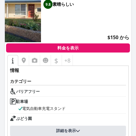
素晴らしい
9.8
$150 から
料金を表示
$
+8
情報
カテゴリー
バリアフリー
駐車場
電気自動車充電スタンド
ぶどう園
詳細を表示