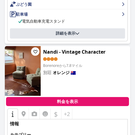
ぶどう園
駐車場
電気自動車充電スタンド
詳細を表示
Nandi - Vintage Character
Borenoreから7.8マイル
別荘
オレンジ
0.0
料金を表示
$
+2
情報
カテゴリー