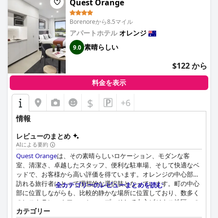
Quest Orange
Borenoreから8.5マイル
アパートホテル
オレンジ
素晴らしい
9.0
$122 から
料金を表示
$
+6
情報
レビューのまとめ
AIによる要約
Quest Orange
は、その素晴らしいロケーション、モダンな客
室、清潔さ、卓越したスタッフ、便利な駐車場、そして快適なベ
ッドで、お客様から高い評価を得ています。オレンジの中心部を
訪れる旅行者にとって理想的な選択肢となっています。町の中心
全カテゴリーのレビューまとめを読む
部に位置しながらも、比較的静かな場所に位置しており、数多く
のレストラン、カフェ、ショップ、そして中心ビジネス地区への
カテゴリー
アクセスが容易で、利便性と静けさの両方を提供しています。