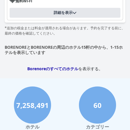
無料Wi-Fi
たバスルームを頻繁に称賛しており、高いレベルの快適さとリラ
ックスに貢献しています。
詳細を表示
申し分のない清潔さは際立った特徴であり、客室と施設は非常に
清潔で手入れが行き届いていると評価されています。この細部へ
*追加の税金または料金が適用される場合があります。予約を完了する前に、
のこだわりが、モダンで温かい雰囲気を高め、宿泊客はくつろい
最終の価格を確認してください。
だ気分になります。ミルソープ・モーテルのスタッフも、フレン
ドリーで親切な態度、優れたコミュニケーション、到着時の快適
BORENOREとBORENOREの周辺のホテル15軒の中から、1-15ホ
さのためにエアコンを事前に設定するなど、パーソナライズされ
テルを表示しています
た心遣いが特徴的な、卓越したサービスで高い評価を得ていま
す。
Borenoreのすべてのホテル
を表示する。
モーテルの駐車場は一般的に便利で、無料の敷地内駐車場をすぐ
に利用できます。狭いスペースや割り当てられていない場所に関
するいくつかの小さな問題が指摘されましたが、全体として、宿
泊客は駐車場施設が有益で手間がかからないと感じました。
ベッドの快適さは繰り返し強調されており、多くの宿泊客がベッ
7,258,491
60
ドが非常に快適であると指摘し、これまでで最高の睡眠をとるこ
とができたと表現することがよくあります。高品質のリネンと心
地よい枕が、安らかな体験をさらに高めます。
ペット連れで旅行する人にとって、ミルソープ・モーテルは歓迎
ホテル
カテゴリー