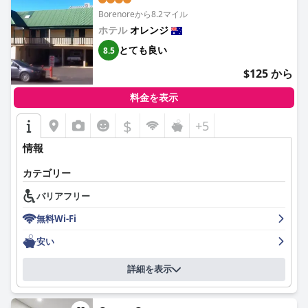
Borenoreから8.2マイル
しかし、ホテルでの朝食体験は賛否両論です。カフェ・ラテでの
ホテル
オレンジ
朝食やルームサービスの便利さを評価する宿泊客もいる一方で、
外部のサービス・クラブの地下にあるカフェとの提携を不便に感
とても良い
8.5
じたり、ホテル内のオプションがないことを不便に感じたりする
$125 から
人もいました。同様に、隣接するRSLクラブでの夕食体験も評価
が分かれており、満足する人もいれば、料理の質にあまり感銘を
料金を表示
受けない人もいます。
$
+5
ホテルのWi-Fiサービスは改善が必要な分野であり、接続の問題や
速度の遅さに関する報告が頻繁にあります。駐車場は、一般的に
情報
便利で安全ですが、ピーク時には限られており、宿泊客が臨時の
駐車場や路上駐車を利用する必要がある場合があります。
カテゴリー
全体として、メルキュール・オレンジは、戦略的なロケーショ
バリアフリー
ン、清潔で快適な客室、そして卓越したスタッフサービスが評価
されており、この地域を訪れる旅行者に人気の選択肢となってい
無料Wi-Fi
ます。
安い
詳細を表示