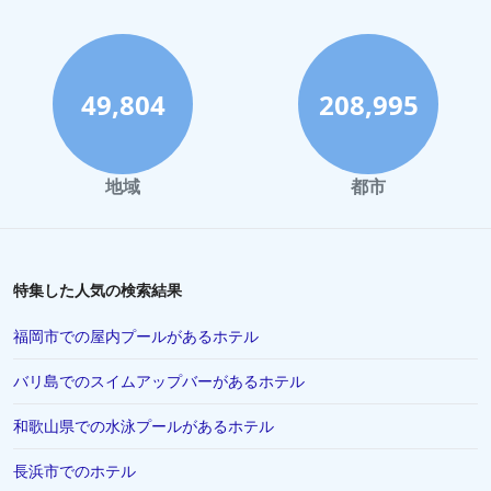
的な環境を提供する点で優れています。ペットフレンドリーな設
備には、ペット用ベッドやボウルなどのアメニティが含まれてお
り、ペットとその飼い主の両方にとって快適な滞在を保証しま
す。
49,804
208,995
全体として、ミルソープ・モーテルは、歴史的な村の静かな魅力
と、モダンな設備、卓越した清潔さ、優れたサービス、そして思
慮深いアメニティを兼ね備えた、最高の宿泊施設として登場し、
快適で快適な滞在のための人気の目的地となっています。
地域
都市
特集した人気の検索結果
福岡市での屋内プールがあるホテル
バリ島でのスイムアップバーがあるホテル
和歌山県での水泳プールがあるホテル
長浜市でのホテル