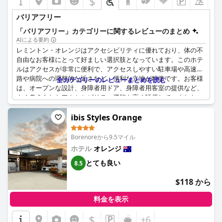
$
バリアフリー
「バリアフリー」カテゴリーに関するレビューのまとめ
AIによる要約
レミントン・オレンジはアクセシビリティに優れており、体の不
自由なお客様にとって好ましい選択肢となっています。このホテ
ルはアクセスが非常に便利で、アクセスしやすい駐車場や高速道
路や病院への理想的な近さなど、便利な立地が特徴です。お客様
全カテゴリーのレビューまとめを読む
は、オープンな設計、身障者用ドア、身障者用客室の提供など、
よく考えられたアクセシビリティ機能を高く評価していました。
広々とした身障者用バスルームは特筆に値しますが、電源コンセ
ントがないことに関する予約時の注意書きがあると役立つでしょ
ibis Styles Orange
う。ホテルは、効率的なエレベーターシステムや、電子レンジの
利用や読書灯などの便利な室内アメニティなど、必須施設へのア
Borenoreから9.5マイル
クセスが良いです。ただし、Wi-Fiに問題があるとの指摘があり、
ホテル
オレンジ
それ以外はシームレスな滞在を妨げる可能性があります。全体と
とても良い
して、レミントン・オレンジは体の不自由なお客様に包括的でき
8.5
め細やかな宿泊施設を提供しています。
$118 から
料金を表示
$
+6