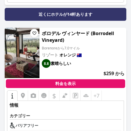
近くにホテルが14軒あります
ボロデル ヴィンヤード (Borrodell
Vineyard)
Borenoreから7.0マイル
リゾート
オレンジ
素晴らしい
8.8
$259 から
料金を表示
$
+7
情報
カテゴリー
バリアフリー