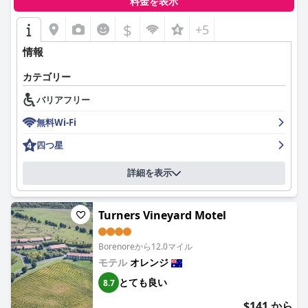
料金を表示
$
+5
情報
カテゴリー
バリアフリー
無料Wi-Fi
四つ星
詳細を表示
Turners Vineyard Motel
Borenoreから12.0マイル
モテル
オレンジ
とても良い
8.7
$141 から