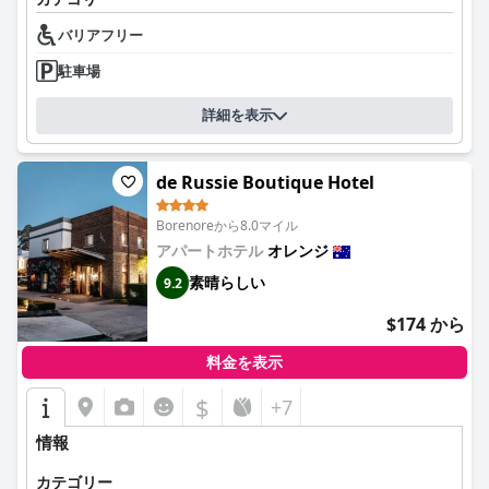
バリアフリー
駐車場
詳細を表示
de Russie Boutique Hotel
Borenoreから8.0マイル
アパートホテル
オレンジ
素晴らしい
9.2
$174 から
料金を表示
$
+7
情報
カテゴリー