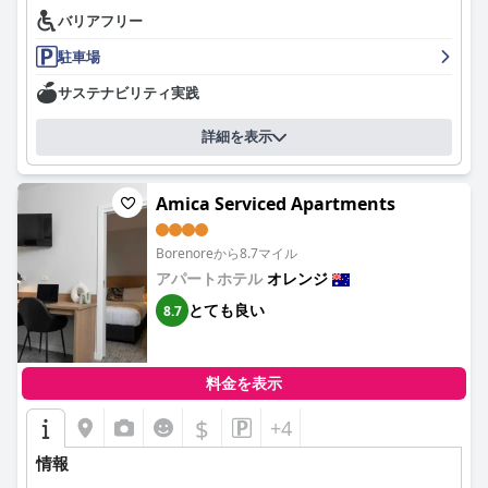
バリアフリー
Quest Orange
の客室は、モダンなデザイン、効率性、そして高
品質なアメニティで賞賛されています。静かでプライベートな雰
駐車場
囲気も高く評価されており、多くの客室にはバルコニーとカップ
ルに最適な広々としたレイアウトが備わっています。清潔さは際
サステナビリティ実践
立った品質であり、客室は細心の注意を払って維持され、ランド
リーやキッチン設備などのアメニティが完備されています。無料
詳細を表示
のウェルカムドリンクや地元のコーヒーセレクションのような、
心のこもったおもてなしが全体的な体験を向上させています。
Amica Serviced Apartments
スタッフの卓越したサービスは、肯定的なレビューに大きく貢献
しています。お客様は、到着から出発まで快適な滞在を保証する
ために、親切でフレンドリー、そしてプロフェッショナルなスタ
Borenoreから8.7マイル
ッフについて頻繁に言及します。スタッフによって作られた温か
アパートホテル
オレンジ
く歓迎的な雰囲気は、ホテルの清潔さや快適な宿泊施設によって
とても良い
8.7
さらに引き立てられています。
Quest Orange
の駐車場は、整理整頓が行き届いており、安全で
無料のオプションが利用可能で、煩わしさがありません。電気自
料金を表示
動車専用の駐車スペースを含め、豊富でアクセスしやすい駐車ス
ペースをお客様は高く評価しています。この利便性は、ホテルで
$
+4
の滞在全体の容易さを高めます。
情報
ベッドは概して快適で、ぐっすり眠れると評価されていますが、