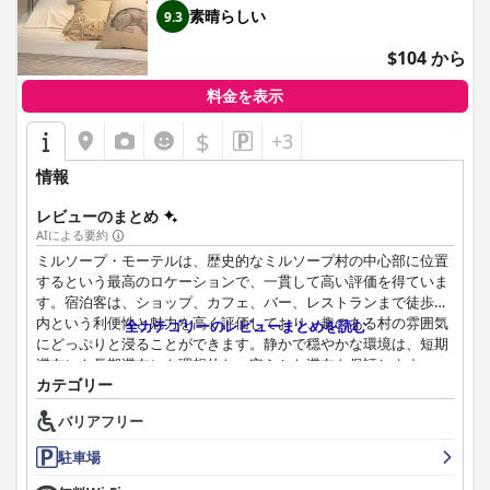
素晴らしい
9.3
$104 から
料金を表示
$
+3
情報
レビューのまとめ
AIによる要約
ミルソープ・モーテルは、歴史的なミルソープ村の中心部に位置
するという最高のロケーションで、一貫して高い評価を得ていま
す。宿泊客は、ショップ、カフェ、バー、レストランまで徒歩圏
内という利便性と魅力を高く評価しており、趣のある村の雰囲気
全カテゴリーのレビューまとめを読む
にどっぷりと浸ることができます。静かで穏やかな環境は、短期
滞在にも長期滞在にも理想的な、安らかな滞在を保証します。
カテゴリー
ミルソープ・モーテルの宿泊施設は、清潔さ、快適さ、広さで高
バリアフリー
く評価されています。客室はモダンで美しく装飾されており、電
子レンジ、電気フライパン、簡易キッチンなどのアメニティが充
駐車場
実しており、長期滞在に最適な家庭的な雰囲気を提供していま
す。宿泊客は、豪華なベッドと、レインシャワー完備の広々とし