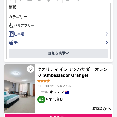
情報
カテゴリー
バリアフリー
駐車場
安い
詳細を表示
クオリティ イン アンバサダー オレン
ジ (Ambassador Orange)
Borenoreから9.6マイル
モテル
オレンジ
とても良い
8.2
$122 から