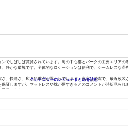
ョンでしばしば賞賛されています。町の中心部とバークの主要エリアの
り、静かな環境です。全体的なロケーションは便利で、シームレスな滞
潔さ、快適さ、広さに重点が置かれています。客室は清潔で、最近改装
全カテゴリーのレビューまとめを読む
を保証しますが、マットレスや枕が硬すぎるとのコメントが時折見られ
を提供します。
ゲストは手入れの行き届いた施設、特にバスルームとプールを頻繁に指
にもかかわらず、施設の魅力を高めています。
タッフによる卓越したサービスは、一貫して際立っています。ゲストは
す。