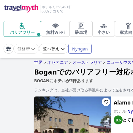
ホテル7,258,491軒
60カテゴリで
バリアフリー
無料Wi-Fi
駐車場
小さい
家族向
Nyngan
価格帯
並べ替え
世界
オセアニア
オーストラリア
ニューサウス
>
>
>
Boganでのバリアフリー対応
BOGANにホテルが3軒あります
ランキングは、当社が受け取る手数料によって左右され
Alamo 
ホテル
Ny
とて
8.6