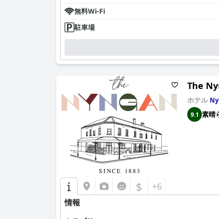
無料Wi-Fi
駐車場
The Ny
ホテル
Ny
素晴
9.1
$
+6
情報