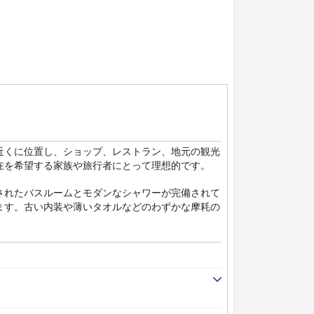
近くに位置し、ショップ、レストラン、地元の観光
在を希望する家族や旅行者にとって理想的です。
されたバスルームとモダンなシャワーが完備されて
ます。古い内装や薄いタオルなどのわずかな摩耗の
摘します。プールは、さわやかで清潔であると評さ
、オーナーからの心からのもてなしと、スムーズで