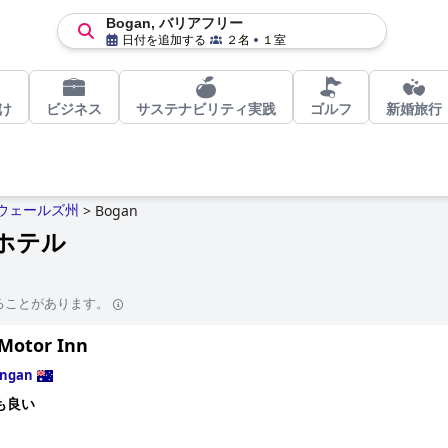
Bogan, バリアフリー
日付を追加する
２名
１室
け
ビジネス
サステナビリティ実践
ゴルフ
新婚旅行
ウェールズ州
>
Bogan
ホテル
ることがあります。
Motor Inn
ngan
も良い