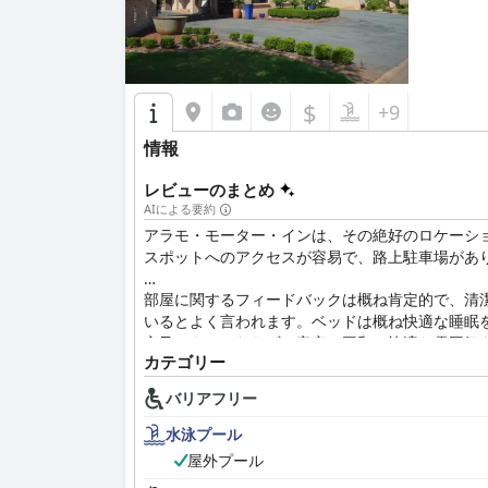
$
+9
情報
レビューのまとめ
AIによる要約
アラモ・モーター・インは、その絶好のロケーシ
スポットへのアクセスが容易で、路上駐車場があ
部屋に関するフィードバックは概ね肯定的で、清
いるとよく言われます。ベッドは概ね快適な睡眠
言及にもかかわらず、客室は平和で快適な雰囲気
カテゴリー
清潔さはアラモ・モーター・インの強みであり、
バリアフリー
れ、利用可能性とメンテナンスの問題が時折ある
水泳プール
歓迎的で親切なフロントデスクチームを含む、ス
屋外プール
快適な滞在を確保するための努力に感謝していま