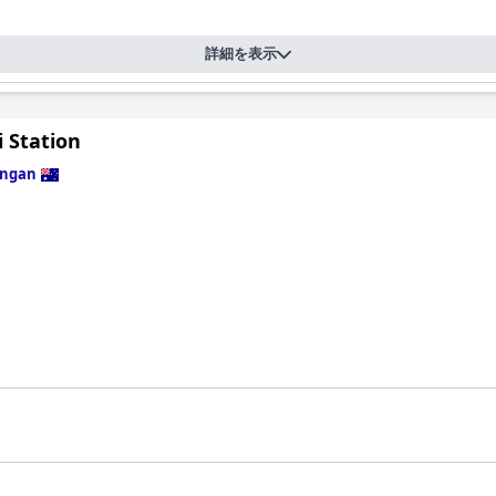
ロケーションで清潔さ、快適さ、優れたサービスを求める旅行者にとっ
させる可能性があります。
詳細を表示
i Station
ngan