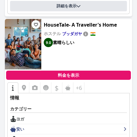
詳細を表示
HouseTale- A Traveller's Home
ホステル
ブッダガヤ
素晴らしい
9.0
料金を表示
$
+6
情報
カテゴリー
ヨガ
安い