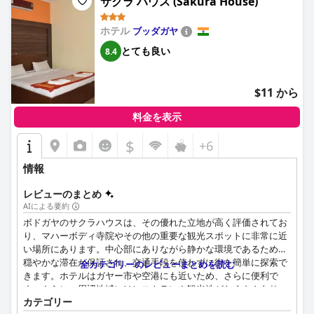
サクラ ハウス (Sakura House)
ホテル
ブッダガヤ
とても良い
8.4
$11 から
料金を表示
$
+6
情報
レビューのまとめ
AIによる要約
ボドガヤのサクラハウスは、その優れた立地が高く評価されてお
り、マハーボディ寺院やその他の重要な観光スポットに非常に近
い場所にあります。中心部にありながら静かな環境であるため、
穏やかな滞在が保証され、交通手段を使わずに街を簡単に探索で
全カテゴリーのレビューまとめを読む
きます。ホテルはガヤー市や空港にも近いため、さらに便利で
す。さらに、周辺地域にはレストランや観光地がたくさんあり、
カテゴリー
全体的な都市体験を向上させています。