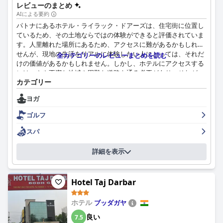
くて手間のかからない体験をサポートし、訪問者を歓迎し、滞在
レビューのまとめ
中サポートされていると感じさせます。
AIによる要約
パトナにあるホテル・ライラック・ドアーズは、住宅街に位置し
WiFiは利用可能で、時々中断することもありますが、一般的に信
ているため、その土地ならではの体験ができると評価されていま
頼できます。全体的な接続は、ほとんどのゲストのニーズを満た
す。人里離れた場所にあるため、アクセスに難があるかもしれま
すのに十分です。
せんが、現地の生活をリアルに体験したい人にとっては、それだ
全カテゴリーのレビューまとめを読む
けの価値があるかもしれません。しかし、ホテルにアクセスする
サクラハウスのベッドは、多くの場合、快適で清潔で、柔らかい
には、やや不潔な地域や困難な道路を通る必要があり、それが一
リネンが備わっていると評価されています。ただし、一部のゲス
カテゴリー
部の旅行者にとっては敬遠される可能性があります。
トは硬すぎると感じました。一部の部屋は狭く、収納スペースが
限られていますが、全体的な快適さは高く評価されています。
ヨガ
このホテルは、客室に関しては概ね好意的なレビューを受けてい
ます。ほとんどのゲストは、客室が一貫して清潔で広々としてお
ゴルフ
要約すると、サクラハウスは、ロケーションが良く、清潔でフレ
り、快適な環境を提供していると評価しています。一部のゲスト
ンドリーな環境を提供しており、優れたスタッフと手頃な快適さ
からは、期待していた部屋のサイズとのずれや、時折埃や洗面所
スパ
が際立っており、ボドガヤを訪れる旅行者に素晴らしい価値を提
の問題があるとの指摘がありましたが、客室の品質と清潔さに関
供しています。
する肯定的なフィードバックは、全体的な体験が満足できるもの
詳細を表示
であることを示唆しています。
清潔さに関するフィードバックは様々で、壁や寝具の汚れ、目に
Hotel Taj Darbar
見える埃などの問題を指摘するゲストもいます。それでも、清潔
で手入れの行き届いた部屋に関する肯定的なコメントは、一貫性
ホテル
ブッダガヤ
の改善が必要な場合でも、衛生状態を維持するための努力が行わ
れていることを示しています。全体として、改善の余地はあるも
良い
7.5