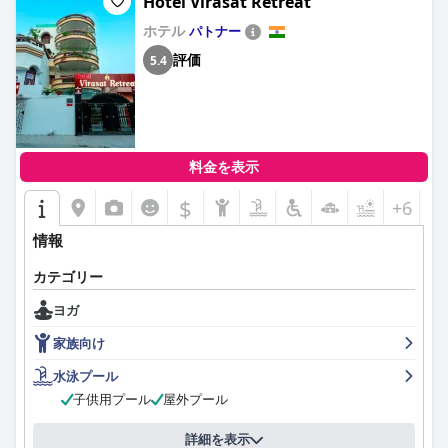
Hotel Virasat Retreat
ホテル
パトナー
評価
5.4
料金を表示
$
+6
情報
カテゴリー
ヨガ
家族向け
水泳プール
子供用プール
屋外プール
詳細を表示