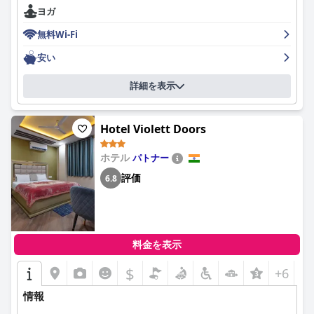
ヨガ
ホテルでは、心地よい屋上テラスで無料の朝食を提供していま
す。トースト、オムレツ、バナナなど、シンプルですが満足のい
無料Wi-Fi
くオプションが用意されています。朝食は毎日変わるわけではあ
りませんが、多くのゲストにとって依然として価値のある機能で
安い
す。
詳細を表示
宿泊施設に関しては、サクラハウスの客室は広々としていて清潔
で快適で、マハーボディ寺院とタイの僧院の景色を望めます。一
部の部屋には古い家具があり、時折蚊やほこりなどの小さな問題
Hotel Violett Doors
がありますが、全体的な清潔さとメンテナンスは称賛に値しま
す。バスルームは、基本的で、時には現代的とは言えませんが、
ホテル
パトナー
値段に見合う価値のある体験に貢献しています。
評価
6.8
清潔さは施設全体に広がり、客室は手入れが行き届いており、毎
日の清掃のゲストのリクエストに応えています。壁、ドア、バス
ルームのタイルなどは、さらなる注意を払うことで改善できます
が、一般的に宿泊施設は清潔で安全、そして快適であると評価さ
れています。
料金を表示
サクラハウスの際立った特徴は、その優れたスタッフです。ゲス
$
+6
トは、ラビ氏やディップ・アグラワル氏の優れたサービスを含
め、チームのフレンドリーさ、気配り、効率性を頻繁に強調して
情報
います。スタッフによるツアーやタクシーの親切な手配は、楽し