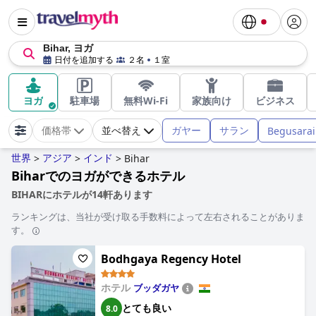
Bihar, ヨガ
日付を追加する
２名
１室
ヨガ
駐車場
無料Wi-Fi
家族向け
ビジネス
ガヤー
サラン
Begusarai
価格帯
並べ替え
世界
アジア
インド
>
>
>
Bihar
Biharでのヨガができるホテル
BIHARにホテルが14軒あります
ランキングは、当社が受け取る手数料によって左右されることがありま
す。
Bodhgaya Regency Hotel
ホテル
ブッダガヤ
とても良い
8.0