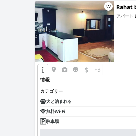
Rahat 
アパート
0.0
$
+3
情報
カテゴリー
犬と泊まれる
無料Wi-Fi
駐車場