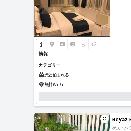
0.0
$
+2
情報
カテゴリー
犬と泊まれる
無料Wi-Fi
Beyaz 
ゲストハ