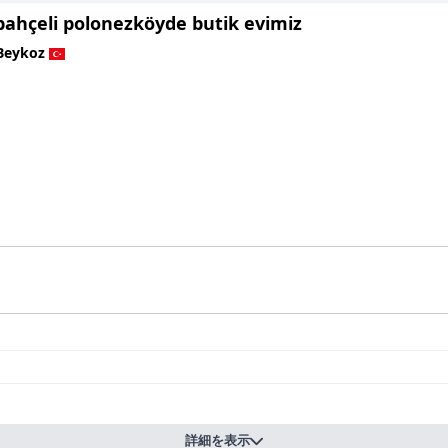
bahçeli polonezköyde butik evimiz
Beykoz
詳細を表示