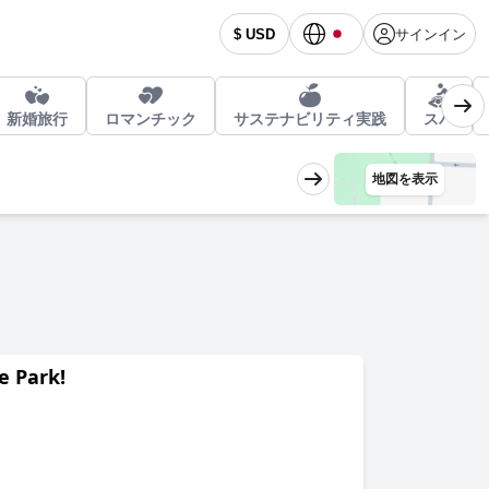
サインイン
$ USD
新婚旅行
ロマンチック
サステナビリティ実践
スパ
地図を表示
e Park!