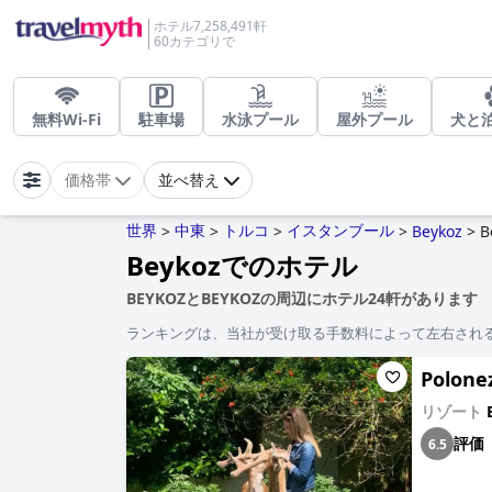
ホテル7,258,491軒
60カテゴリで
無料Wi-Fi
駐車場
水泳プール
屋外プール
犬と
価格帯
並べ替え
世界
中東
トルコ
イスタンブール
>
>
>
>
Beykoz
>
B
Beykozでのホテル
BEYKOZとBEYKOZの周辺にホテル24軒があります
ランキングは、当社が受け取る手数料によって左右され
Polone
リゾート
評価
6.5