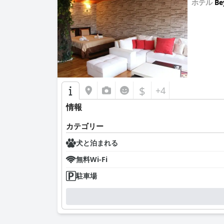
ホテル
Be
0.0
$
+4
情報
カテゴリー
犬と泊まれる
無料Wi-Fi
駐車場