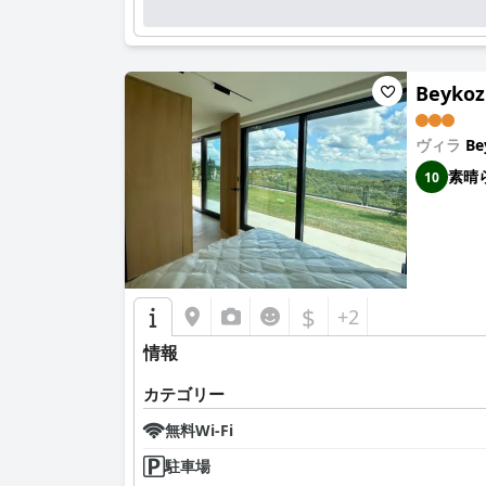
Beykoz
ヴィラ
Be
素晴
10
$
+2
情報
カテゴリー
無料Wi-Fi
駐車場