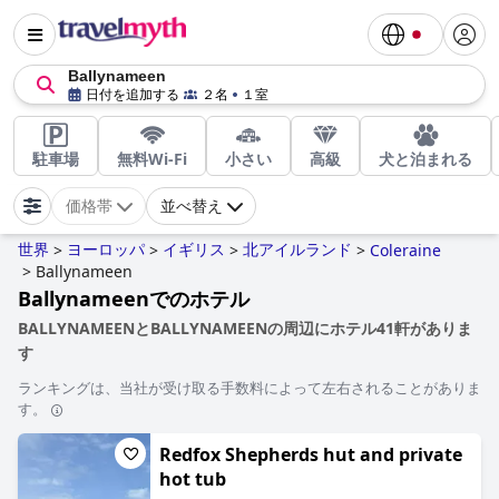
Ballynameen
日付を追加する
２名
１室
駐車場
無料Wi-Fi
小さい
高級
犬と泊まれる
価格帯
並べ替え
世界
ヨーロッパ
イギリス
北アイルランド
>
>
>
>
Coleraine
>
Ballynameen
Ballynameenでのホテル
BALLYNAMEENとBALLYNAMEENの周辺にホテル41軒がありま
す
ランキングは、当社が受け取る手数料によって左右されることがありま
す。
Redfox Shepherds hut and private
hot tub