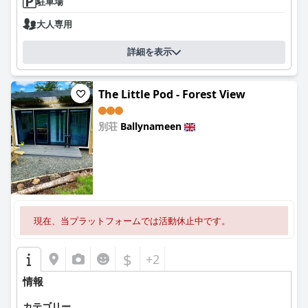
駐車場
大人専用
詳細を表示
The Little Pod - Forest View
別荘
Ballynameen
0.0
現在、当プラットフォームでは活動休止中です。
$
+2
情報
カテゴリー