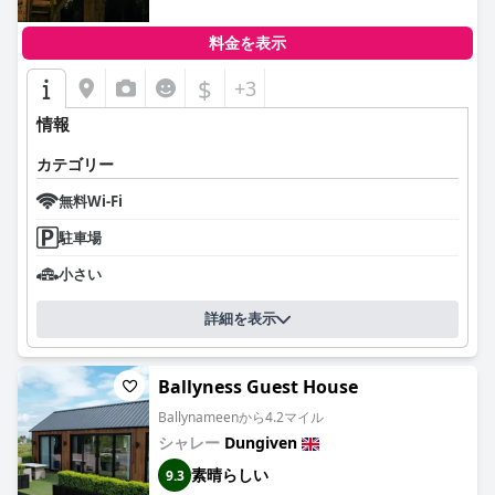
料金を表示
$
+3
情報
カテゴリー
無料Wi-Fi
駐車場
小さい
詳細を表示
Ballyness Guest House
Ballynameenから4.2マイル
シャレー
Dungiven
素晴らしい
9.3