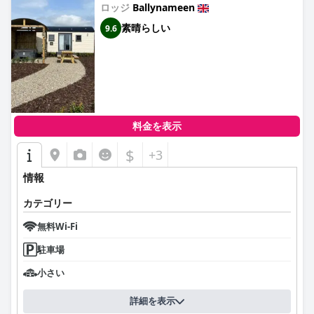
ロッジ
Ballynameen
素晴らしい
9.6
料金を表示
$
+3
情報
カテゴリー
無料Wi-Fi
駐車場
小さい
詳細を表示