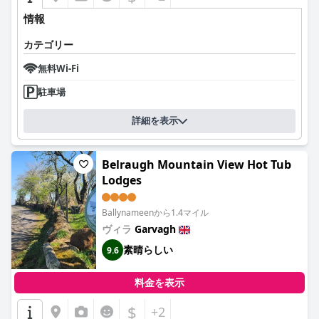
情報
カテゴリー
無料Wi-Fi
駐車場
詳細を表示
Belraugh Mountain View Hot Tub
Lodges
Ballynameenから1.4マイル
ヴィラ
Garvagh
素晴らしい
9.6
料金を表示
$
+2