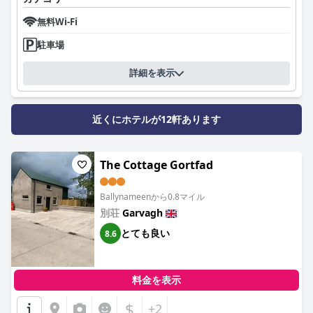
無料Wi-Fi
駐車場
詳細を表示
近くにホテルが12軒あります
The Cottage Gortfad
Ballynameenから0.8マイル
別荘
Garvagh
とても良い
8.6
料金を表示
$
+2