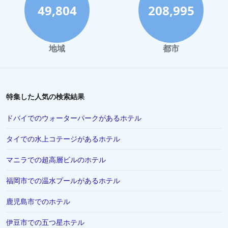
奄美市でのホテル
49,804
208,995
小豆島町でのホテル
千葉市でのホテル
地域
都市
徳島市でのホテル
松本市でのホテル
川越市でのホテル
特集した人気の検索結果
伊勢市でのホテル
ドバイでのウォーターパークがあるホテル
富山市でのホテル
タイでの水上コテージがあるホテル
香川県でのホテル
マニラでの超高層ビルのホテル
浦安市でのホテル
シンガポールでのホテル
福岡市での温水プールがあるホテル
高山市でのホテル
鹿児島市でのホテル
有馬市でのホテル
伊豆市での五つ星ホテル