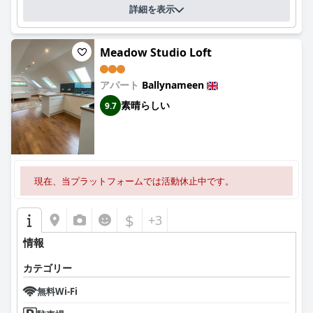
詳細を表示
Meadow Studio Loft
アパート
Ballynameen
素晴らしい
9.7
現在、当プラットフォームでは活動休止中です。
$
+3
情報
カテゴリー
無料Wi-Fi