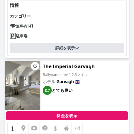
情報
カテゴリー
無料Wi-Fi
駐車場
詳細を表示
The Imperial Garvagh
Ballynameenから2.5マイル
ホテル
Garvagh
とても良い
8.7
料金を表示
$
+4