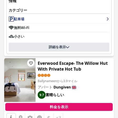
情報
カテゴリー
駐車場
無料Wi-Fi
小さい
詳細を表示
Everwood Escape- The Willow Hut
With Private Hot Tub
Ballynameenから3.9マイル
アパート
Dungiven
素晴らしい
9.7
料金を表示
$
+3