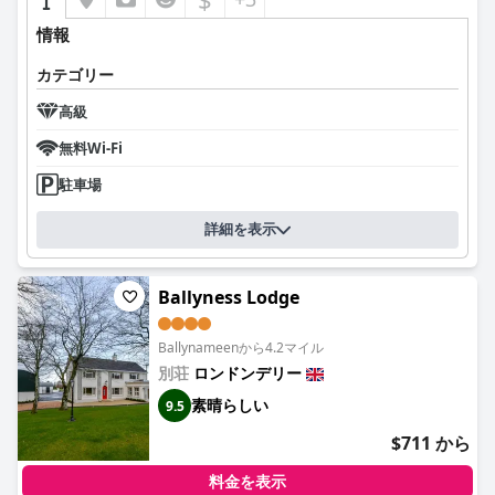
情報
カテゴリー
高級
無料Wi-Fi
駐車場
詳細を表示
Ballyness Lodge
Ballynameenから4.2マイル
別荘
ロンドンデリー
素晴らしい
9.5
$711 から
料金を表示