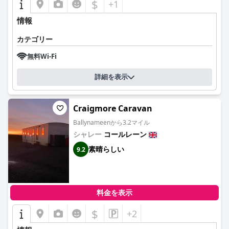
$
+1
情報
カテゴリー
無料Wi-Fi
詳細を表示
Craigmore Caravan
Ballynameenから3.2マイル
シャレー
コールレーン
素晴らしい
9.2
料金を表示
$
+2