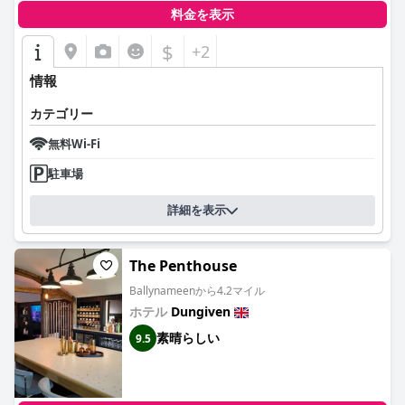
料金を表示
$
+2
情報
カテゴリー
無料Wi-Fi
駐車場
詳細を表示
The Penthouse
Ballynameenから4.2マイル
ホテル
Dungiven
素晴らしい
9.5