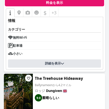
料金を表示
$
+3
情報
カテゴリー
無料Wi-Fi
駐車場
小さい
詳細を表示
The Treehouse Hideaway
Ballynameenから4.2マイル
ロッジ
Dungiven
素晴らしい
9.0