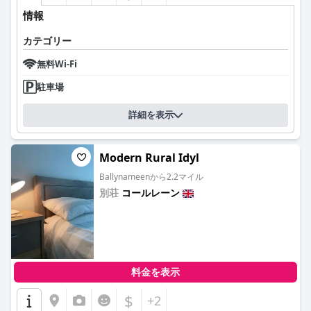
情報
カテゴリー
無料Wi-Fi
駐車場
詳細を表示
Modern Rural Idyl
Ballynameenから2.2マイル
別荘
コールレーン
0.0
料金を表示
$
+2