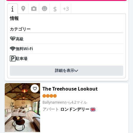
$
+3
情報
カテゴリー
高級
無料Wi-Fi
駐車場
詳細を表示
The Treehouse Lookout
Ballynameenから4.2マイル
アパート
ロンドンデリー
0.0