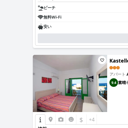
ビーチ
無料Wi-Fi
安い
Kastel
アパート
素晴
9.4
$
+4