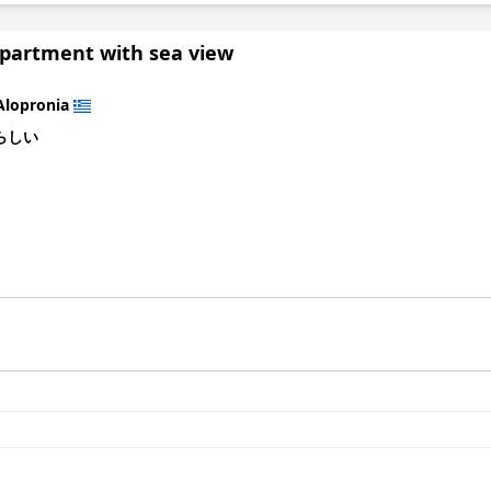
apartment with sea view
Alopronia
らしい