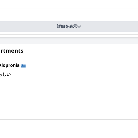
詳細を表示
partments
Alopronia
らしい