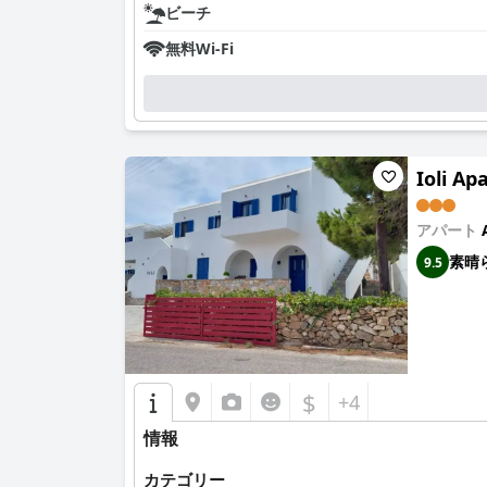
ビーチ
無料Wi-Fi
Ioli A
アパート
素晴
9.5
$
+4
情報
カテゴリー