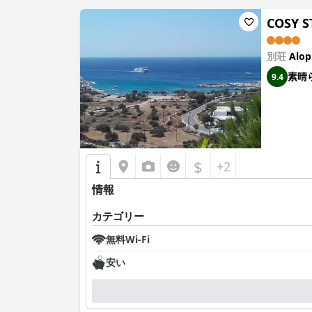
COSY S
別荘
Alop
素晴
9.4
$
+2
情報
カテゴリー
無料Wi-Fi
安い