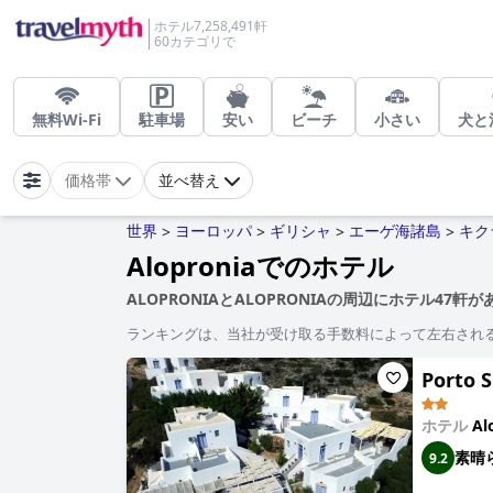
ホテル7,258,491軒
60カテゴリで
無料Wi-Fi
駐車場
安い
ビーチ
小さい
犬と
価格帯
並べ替え
世界
ヨーロッパ
ギリシャ
エーゲ海諸島
キク
>
>
>
>
Aloproniaでのホテル
ALOPRONIAとALOPRONIAの周辺にホテル47軒
ランキングは、当社が受け取る手数料によって左右され
Porto S
ホテル
Al
素晴
9.2