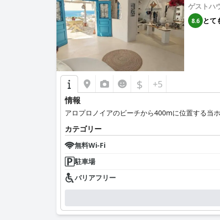
ゲストハ
とて
8.6
$
+5
情報
アロプロノイアのビーチから400mに位置する当
カテゴリー
無料Wi-Fi
駐車場
バリアフリー