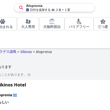
Alopronia
日付を追加する
２名
１室
泊まれる
大人専用
犬無料宿泊
バリアフリー
三つ星
ラデス諸島
>
Síkinos
>
Alopronia
があります
ることがあります。
ikinos Hotel
opronia
らしい