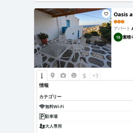
Oasis 
アパート
素晴
10
$
+3
情報
カテゴリー
無料Wi-Fi
駐車場
大人専用