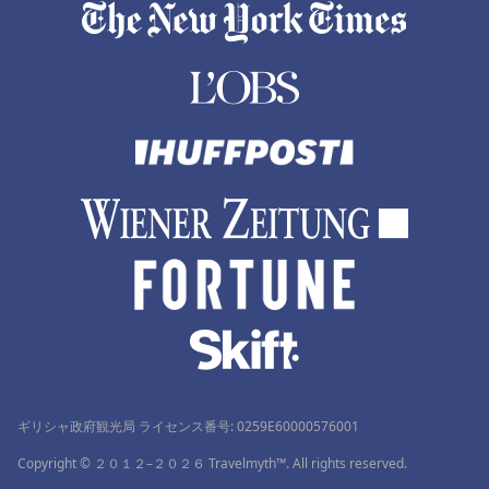
ギリシャ政府観光局 ライセンス番号: 0259Ε60000576001
Copyright © ２０１２–２０２６ Travelmyth™. All rights reserved.