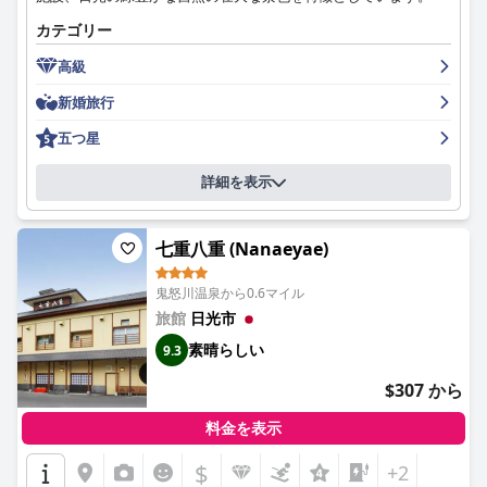
カテゴリー
高級
新婚旅行
五つ星
詳細を表示
七重八重 (Nanaeyae)
鬼怒川温泉から0.6マイル
旅館
日光市
素晴らしい
9.3
$307 から
料金を表示
$
+2