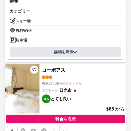
情報
カテゴリー
スキー場
無料Wi-Fi
駐車場
詳細を表示
コーポアス
鬼怒川温泉から0.6マイル
アパート
日光市
とても良い
8.6
$65 から
料金を表示