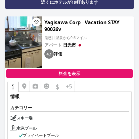
近くにホテルが19軒あります
Yagisawa Corp - Vacation STAY
90026v
鬼怒川温泉から0.6マイル
アパート
日光市
評価
4.1
料金を表示
$
+5
情報
カテゴリー
スキー場
水泳プール
プライベートプール