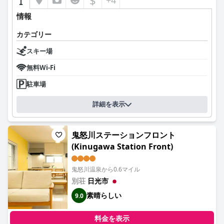
$
+4
情報
カテゴリー
スキー場
無料Wi-Fi
駐車場
詳細を表示
鬼怒川ステーションフロント
(Kinugawa Station Front)
鬼怒川温泉から0.6マイル
別荘
日光市
素晴らしい
9.0
料金を表示