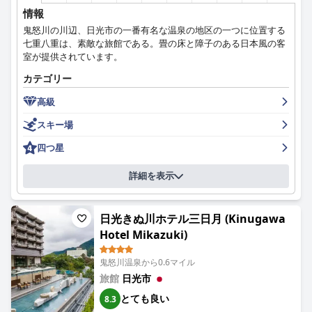
情報
鬼怒川の川辺、日光市の一番有名な温泉の地区の一つに位置する
七重八重は、素敵な旅館である。畳の床と障子のある日本風の客
室が提供されています。
カテゴリー
高級
スキー場
四つ星
詳細を表示
日光きぬ川ホテル三日月 (Kinugawa
Hotel Mikazuki)
鬼怒川温泉から0.6マイル
旅館
日光市
とても良い
8.3