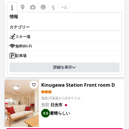
$
+4
情報
カテゴリー
スキー場
無料Wi-Fi
駐車場
詳細を表示
Kinugawa Station Front room D
鬼怒川温泉から0.6マイル
別荘
日光市
素晴らしい
9.0