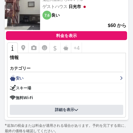
ゲストハウス
日光市
良い
7.6
$60 から
料金を表示
$
+4
情報
カテゴリー
安い
スキー場
無料Wi-Fi
詳細を表示
*追加の税金または料金が適用される場合があります。予約を完了する前に、
最終の価格を確認してください。