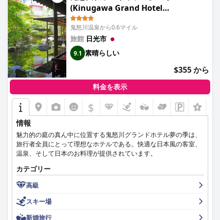
(Kinugawa Grand Hotel
Yumenotoki)
鬼怒川温泉から0.6マイル
旅館
日光市
素晴らしい
9.1
$355 から
料金を表示
$
+1
情報
魅力的の庭の真ん中に位置する鬼怒川グランドホテル夢の季は、
旅行者全員にとって理想なホテルである。快適な日本風の客室、
温泉、そして日本のお料理が提供されています。
カテゴリー
高級
スキー場
新婚旅行