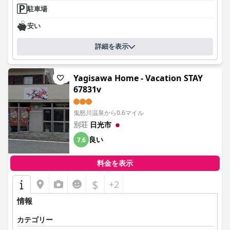
駐車場
安い
詳細を表示
Yagisawa Home - Vacation STAY
67831v
鬼怒川温泉から0.6マイル
別荘
日光市
良い
7.6
料金を表示
$
+2
情報
カテゴリー