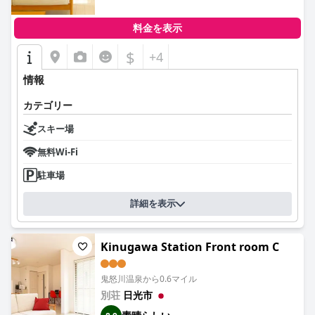
料金を表示
$
+4
情報
カテゴリー
スキー場
無料Wi-Fi
駐車場
詳細を表示
Kinugawa Station Front room C
鬼怒川温泉から0.6マイル
別荘
日光市