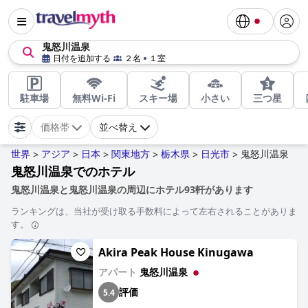
鬼怒川温泉
日付を追加する
２名
１室
駐車場
無料Wi-Fi
スキー場
小さい
三つ星
価格帯
並べ替え
世界
アジア
日本
関東地方
栃木県
日光市
鬼怒川温泉
>
>
>
>
>
>
鬼怒川温泉でのホテル
鬼怒川温泉と鬼怒川温泉の周辺にホテル93軒があります
ランキングは、当社が受け取る手数料によって左右されることがありま
す。
Akira Peak House Kinugawa
アパート
鬼怒川温泉
評価
5.4