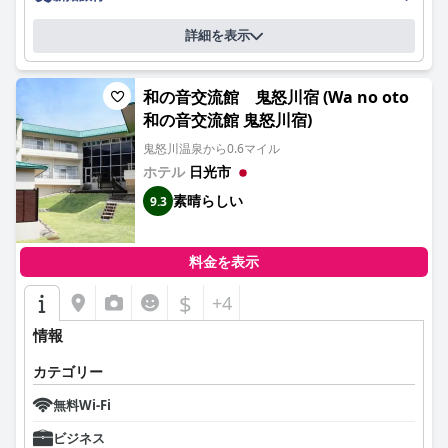
詳細を表示
和の音交流館 鬼怒川宿 (Wa no oto
和の音交流館 鬼怒川宿)
鬼怒川温泉から0.6マイル
ホテル
日光市
素晴らしい
9.3
料金を表示
$
+4
情報
カテゴリー
無料Wi-Fi
ビジネス