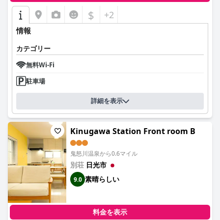
$
+2
情報
カテゴリー
無料Wi-Fi
駐車場
詳細を表示
Kinugawa Station Front room B
鬼怒川温泉から0.6マイル
別荘
日光市
素晴らしい
9.0
料金を表示