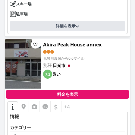
スキー場
駐車場
詳細を表示
Akira Peak House annex
鬼怒川温泉から0.6マイル
別荘
日光市
良い
7.2
料金を表示
$
+4
情報
カテゴリー