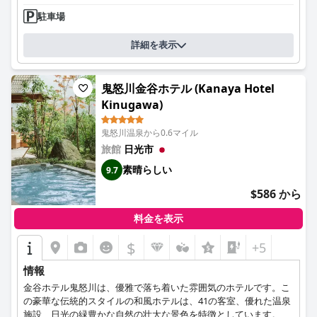
駐車場
詳細を表示
鬼怒川金谷ホテル (Kanaya Hotel
Kinugawa)
鬼怒川温泉から0.6マイル
旅館
日光市
素晴らしい
9.7
$586 から
料金を表示
$
+5
情報
金谷ホテル鬼怒川は、優雅で落ち着いた雰囲気のホテルです。こ
の豪華な伝統的スタイルの和風ホテルは、41の客室、優れた温泉
施設、日光の緑豊かな自然の壮大な景色を特徴としています。