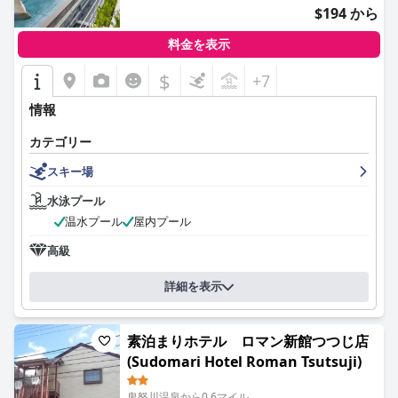
$194 から
料金を表示
$
+7
情報
カテゴリー
スキー場
水泳プール
温水プール
屋内プール
高級
詳細を表示
素泊まりホテル ロマン新館つつじ店
(Sudomari Hotel Roman Tsutsuji)
鬼怒川温泉から0.6マイル