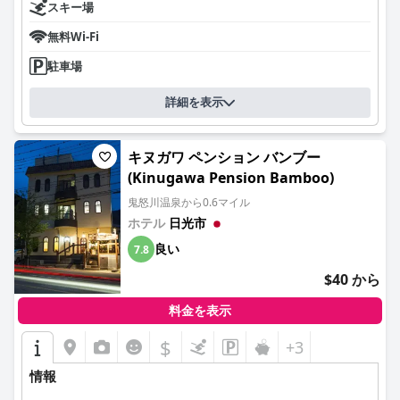
スキー場
無料Wi-Fi
駐車場
詳細を表示
キヌガワ ペンション バンブー
(Kinugawa Pension Bamboo)
鬼怒川温泉から0.6マイル
ホテル
日光市
良い
7.8
$40 から
料金を表示
$
+3
情報