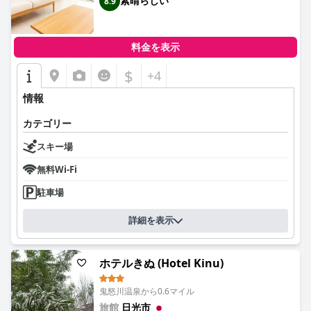
素晴らしい
8.9
料金を表示
$
+4
情報
カテゴリー
スキー場
無料Wi-Fi
駐車場
詳細を表示
ホテルきぬ (Hotel Kinu)
鬼怒川温泉から0.6マイル
旅館
日光市