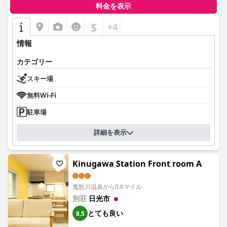
料金を表示
$
+4
情報
カテゴリー
スキー場
無料Wi-Fi
駐車場
詳細を表示
Kinugawa Station Front room A
鬼怒川温泉から0.6マイル
別荘
日光市
とても良い
8.5