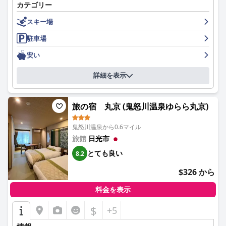
カテゴリー
スキー場
駐車場
安い
詳細を表示
旅の宿 丸京 (鬼怒川温泉ゆらら丸京)
鬼怒川温泉から0.6マイル
旅館
日光市
とても良い
8.2
$326 から
料金を表示
$
+5