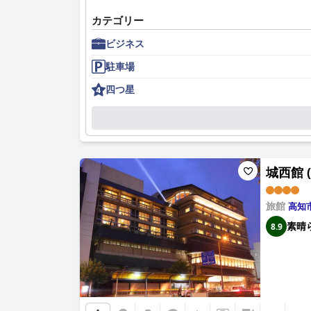
カテゴリー
ビジネス
駐車場
四つ星
城西館 (J
旅館
高知
素晴
8.9