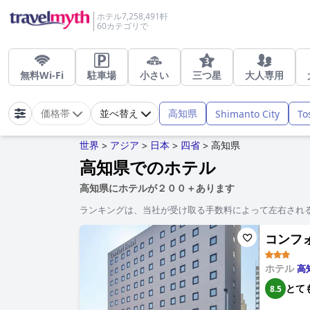
ホテル7,258,491軒
60カテゴリで
無料Wi-Fi
駐車場
小さい
三つ星
大人専用
高知県
Shimanto City
To
価格帯
並べ替え
世界
アジア
日本
四省
高知県
>
>
>
>
高知県でのホテル
高知県にホテルが２００＋あります
ランキングは、当社が受け取る手数料によって左右され
コンフォー
ホテル
高
とて
8.5