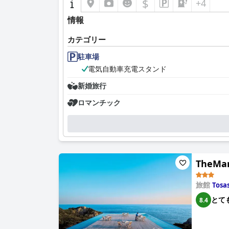
$
+4
情報
カテゴリー
駐車場
電気自動車充電スタンド
新婚旅行
ロマンチック
TheMan
旅館
Tosa
とて
8.4