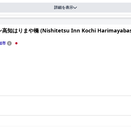
を備えた、非常に清潔なホテルとして評されており、全体的な快適さに
す。
詳細を表示
スを一貫して賞賛しています。フロントデスクと清掃スタッフは、その
ます。多くのスタッフは英語に堪能で、スムーズなコミュニケーション
知はりまや橋 (Nishitetsu Inn Kochi Harimayabas
などのアクティビティに適した、信頼性の高い無料Wi-Fiを提供して
オプションも高く評価しています。
知市
を提供しており、ホテル内とその周辺には家族向けの食事のオプション
全体として、ホテルは家族連れに信頼できる選択肢と見なされています
だと感じていますが、大人2人には狭すぎると感じる人もいます。枕の
手頃な価格と品質のバランスを取っています。コストパフォーマンス、
ー旅行者にとって理想的な選択肢となっています。