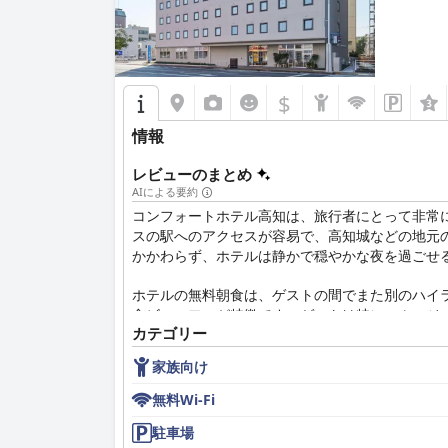
$
情報
レビューのまとめ
AIによる要約
コンフォートホテル高知は、旅行者にとって非常
スの駅へのアクセスが容易で、高知城などの地元
かかわらず、ホテルは静かで穏やかな夜を過ごせ
ホテルの無料朝食は、ゲストの間でまた別のハイ
食ビュッフェが特徴です。ゲストは特にスムージ
カテゴリー
が、全体的な品質と朝食体験は頻繁に称賛されて
家族向け
コンフォートホテル高知の客室は、一般的に清潔
ています。一部の客室は、複数名での宿泊や大き
無料Wi-Fi
す。
駐車場