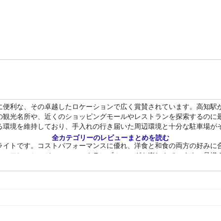
に便利な、その卓越したロケーションで広く賞賛されています。高知駅
の観光名所や、近くのショッピングモールやレストランを探索するのに
る環境を維持しており、手入れの行き届いた周辺環境と十分な駐車場が
全カテゴリーのレビューまとめを読む
ライトです。コストパフォーマンスに優れ、洋食と和食の両方の好みに
ー、フレッシュジュース、スクランブルエッグを楽しんでいます。品揃
います。
で広々としており、モダンです。多くのゲストは、客室の実用的で美し
な荷物がある場合に手狭に感じるかもしれませんが、一貫した清潔さと