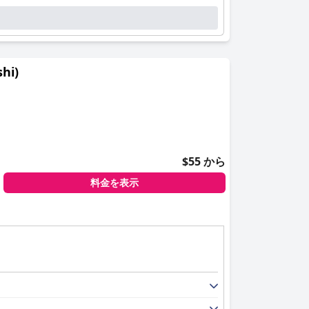
大きく貢献しています。モダンで新鮮な内装と機能
親切さ、丁寧さ、そして役に立つ姿勢で知られてお
とサポートを促進します。
hi)
います。ゲストは、追加料金はかかるものの、便利
もあります。一部のゲストは、予約の正確性や備品
。
$55 から
快適さもゲストによって異なりますが、リクエスト
料金を表示
清潔で快適な環境、そしてモダンなアメニティが評