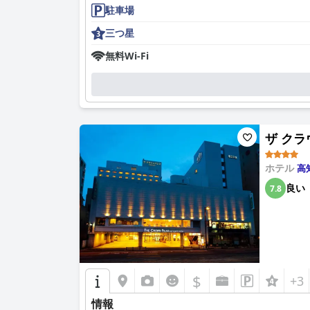
駐車場
三つ星
無料Wi-Fi
ザ クラウ
ホテル
高
良い
7.8
$
+3
情報