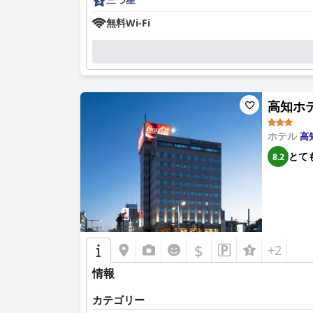
無料Wi-Fi
高知ホテル
ホテル
高
とて
8.2
$
+2
情報
カテゴリー