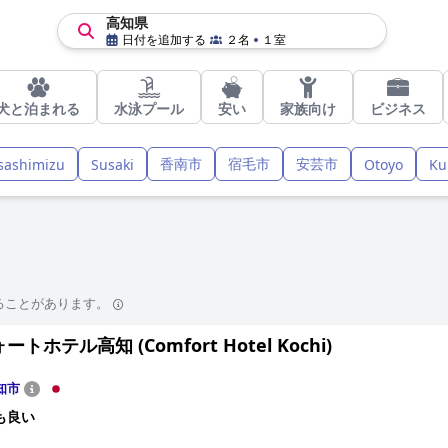
高知県
日付を追加する
２名
１室
犬と泊まれる
水泳プール
安い
家族向け
ビジネス
香南市
宿毛市
安芸市
sashimizu
Susaki
Otoyo
Ku
ることがあります。
トホテル高知 (Comfort Hotel Kochi)
知市
も良い