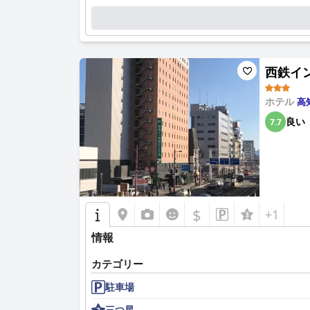
ホテルは、手入れの行き届いた客室と共用エリア
的なアメニティが、清潔さと利便性を高めていま
ゲストは、ホテルスタッフによる卓越したサービ
り、全体的なゲストエクスペリエンスを高めてい
西鉄イン高
コンフォートホテル高知は、ストリーミングや仕事
で整理されていると評価しているホテルの駐車場
ホテル
高
良い
7.7
家族連れには、広々とした客室と家族向けの環境
の供給に関する問題が時折報告されていますが、
ベッドは賛否両論あり、ほとんどのゲストは快適
に応じて追加の枕を利用できます。
3つ星ホテルとして、コンフォートホテル高知は
$
+1
価されており、予算重視のビジネスおよびレジャ
情報
カテゴリー
駐車場
三つ星