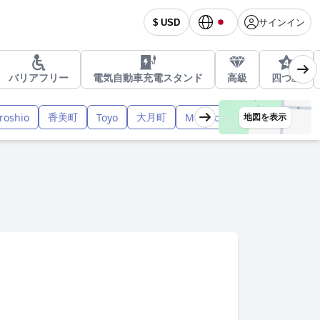
サインイン
$ USD
バリアフリー
電気自動車充電スタンド
高級
四つ星
香美町
大月町
芸西
roshio
Toyo
Muroto
Nankoku
地図を表示