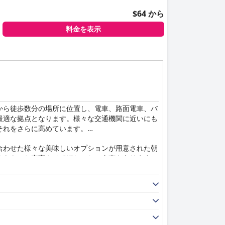
$64 から
料金を表示
から徒歩数分の場所に位置し、電車、路面電車、バ
最適な拠点となります。様々な交通機関に近いにも
それをさらに高めています。
合わせた様々な美味しいオプションが用意された朝
えをもっと充実させてほしいという声もあります
いデザインと、広々としたバスルームを高く評価し
毎日のメンテナンスにより、快適な滞在が実現しま