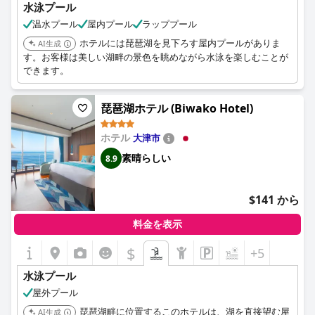
水泳プール
温水プール
屋内プール
ラッププール
ホテルには琵琶湖を見下ろす屋内プールがありま
AI生成
す。お客様は美しい湖畔の景色を眺めながら水泳を楽しむことが
できます。
琵琶湖ホテル (Biwako Hotel)
ホテル
大津市
素晴らしい
8.9
$141 から
料金を表示
$
+5
水泳プール
屋外プール
琵琶湖畔に位置するこのホテルは、湖を直接望む屋
AI生成