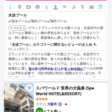
$
水泳プール
温水プール
屋内プール
屋外プール
グランドプリンスホテル大阪ベイは、水温35℃の屋
AI生成
上プールと素晴らしい海の景色を誇ります。屋外プールエリア
は、特に素晴らしく、家族連れに適していると高く評価されてい
ます。
「水泳プール」カテゴリーに関するレビューのまとめ
AIによる要約
グランドプリンスホテル大阪ベイの屋上プールは、水温35℃で、
素晴らしい海の景色を望め、多くのお客様にとってハイライトと
なっています。特に屋外プールエリアは、とても素晴らしく、家
族連れに適していると評価されています。ただし、プールの利用
全カテゴリーのレビューまとめを読む
には予約が必要で、1回の利用が45分に制限されているため、不
満を感じるお客様もいらっしゃいます。また、プールへのアクセ
スが複雑であるという意見や、ロッカールームの清潔さに関する
コメントもありました。客室、特に18階のような高層階の客室
スパワールド 世界の大温泉 (Spa
は、静かで美しい眺めを提供し、プールの利用やアクセスに関す
World HOTEL&RESORT)
る賛否両論はあるものの、全体的な体験を向上させています。
ホテル
大阪市
とても良い
8.1