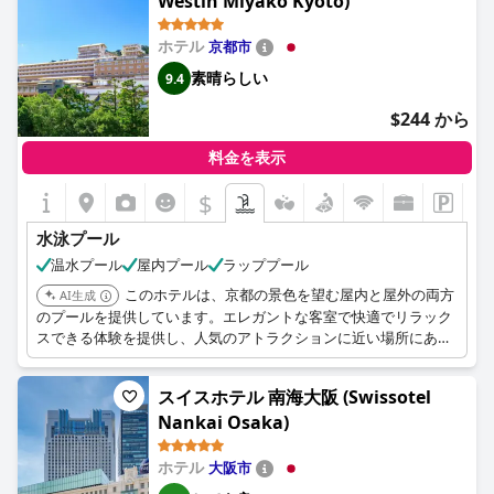
Westin Miyako Kyoto)
ホテル
京都市
素晴らしい
9.4
$244 から
料金を表示
$
水泳プール
温水プール
屋内プール
ラッププール
このホテルは、京都の景色を望む屋内と屋外の両方
AI生成
のプールを提供しています。エレガントな客室で快適でリラック
スできる体験を提供し、人気のアトラクションに近い場所にあり
ます。
スイスホテル 南海大阪 (Swissotel
Nankai Osaka)
ホテル
大阪市