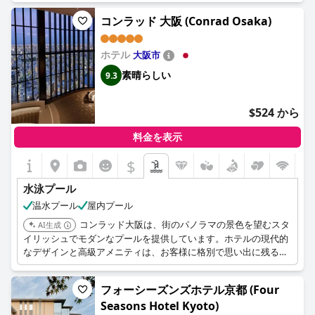
コンラッド 大阪 (Conrad Osaka)
ホテル
大阪市
素晴らしい
9.3
$524 から
料金を表示
$
水泳プール
温水プール
屋内プール
コンラッド大阪は、街のパノラマの景色を望むスタ
AI生成
イリッシュでモダンなプールを提供しています。ホテルの現代的
なデザインと高級アメニティは、お客様に格別で思い出に残る体
験をお届けします。
フォーシーズンズホテル京都 (Four
Seasons Hotel Kyoto)