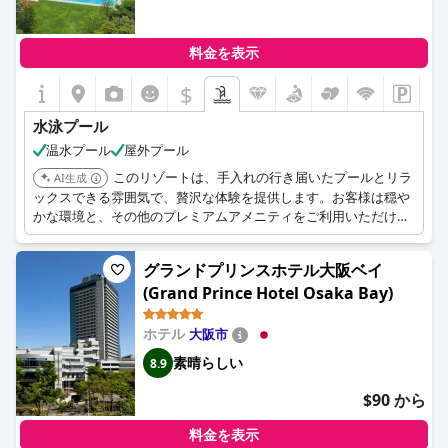
料金を表示
$
水泳プール
温水プール
屋外プール
このリゾートは、手入れの行き届いたプールとリラ
AI生成
ックスできる雰囲気で、贅沢な体験を提供します。お客様は穏や
かな環境と、その他のプレミアムアメニティをご利用いただけま
す。
グランドプリンスホテル大阪ベイ
(Grand Prince Hotel Osaka Bay)
ホテル
大阪市
素晴らしい
8.9
$90 から
料金を表示