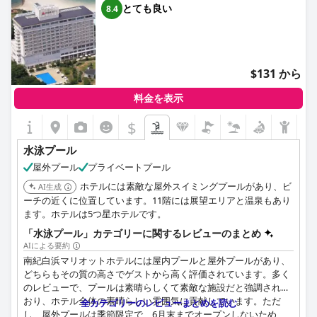
とても良い
8.4
$131 から
料金を表示
$
水泳プール
屋外プール
プライベートプール
ホテルには素敵な屋外スイミングプールがあり、ビ
AI生成
ーチの近くに位置しています。11階には展望エリアと温泉もあり
ます。ホテルは5つ星ホテルです。
「水泳プール」カテゴリーに関するレビューのまとめ
AIによる要約
南紀白浜マリオットホテルには屋内プールと屋外プールがあり、
どちらもその質の高さでゲストから高く評価されています。多く
のレビューで、プールは素晴らしくて素敵な施設だと強調されて
おり、ホテル全体の素晴らしい雰囲気に貢献しています。ただ
全カテゴリーのレビューまとめを読む
し、屋外プールは季節限定で、6月末までオープンしないため、