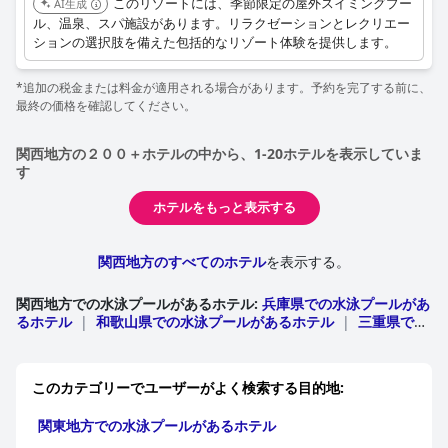
このリゾートには、季節限定の屋外スイミングプー
AI生成
ル、温泉、スパ施設があります。リラクゼーションとレクリエー
ションの選択肢を備えた包括的なリゾート体験を提供します。
*追加の税金または料金が適用される場合があります。予約を完了する前に、
最終の価格を確認してください。
関西地方の２００＋ホテルの中から、1-20ホテルを表示していま
す
ホテルをもっと表示する
関西地方のすべてのホテル
を表示する。
関西地方での水泳プールがあるホテル
:
兵庫県での水泳プールがあ
るホテル
|
和歌山県での水泳プールがあるホテル
|
三重県での
水泳プールがあるホテル
|
大阪府での水泳プールがあるホテ
ル
|
京都府での水泳プールがあるホテル
|
滋賀県での水泳プー
ルがあるホテル
|
奈良県での水泳プールがあるホテル
このカテゴリーでユーザーがよく検索する目的地:
関東地方での水泳プールがあるホテル