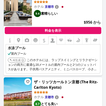
ホテル
京都市
素晴らしい
9.4
$956 から
料金を表示
$
水泳プール
屋内プール
このホテルには、ラップスイミングとリラクゼーシ
AI生成
ョンの両方に最適な20メートルの屋内プールと2つのジェットバ
スがあります。子供用バスアメニティ、ミニバスローブ、小さな
お子様向けのプレイルームなど、家族向けの設備も充実していま
す。
ザ・リッツカールトン京都 (The Ritz-
Carlton Kyoto)
ホテル
京都市
とても良い
8.7