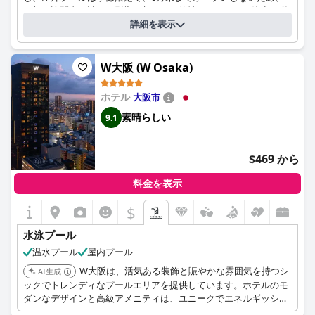
一部の訪問者の計画に影響を与える可能性があることに注意が必
アンケート
要です。プールが閉鎖されていたり、利用可能状況に関する告知
詳細を表示
上記の質問にホテルが回答されました
が不十分であったりという言及がいくつかありましたが、客室か
らの素晴らしい屋外の景色や、格別な露天風呂と相まって、プー
プールの位置:
屋外プール
ルを利用する体験は概ねポジティブです。ホテルの顧客サービス
W大阪 (W Osaka)
特別なタイプのプールですか。
も高い評価を受けており、滞在体験をさらに向上させています。
ゼロエッジプール
ジムのオプションが限られているという言及もありましたが、全
プールには次のものがありますか:
ホテル
大阪市
子供用のエリア
体的な楽しさを大きく損なうものではありませんでした。
素晴らしい
9.1
$469 から
料金を表示
$
水泳プール
温水プール
屋内プール
W大阪は、活気ある装飾と賑やかな雰囲気を持つシ
AI生成
ックでトレンディなプールエリアを提供しています。ホテルのモ
ダンなデザインと高級アメニティは、ユニークでエネルギッシュ
な体験を求める旅行者に人気の選択肢となっています。