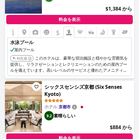
$1,384 から
料金を表示
$
水泳プール
屋内プール
このホテルは、豪華な宿泊施設と穏やかな雰囲気を
AI生成
提供し、リラクゼーションとレクリエーションのための屋内プー
ルを備えています。高いレベルのサービスと優れたアメニティ
が、一流の体験に貢献します。
シックスセンシズ京都 (Six Senses
Kyoto)
ホテル
京都市
素晴らしい
9.2
$884 から
料金を表示