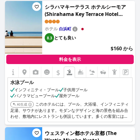
シラハマキーテラス ホテルシーモア
(Shirahama Key Terrace Hotel
Seamore)
ホテル
白浜町
とても良い
8.3
$160 から
料金を表示
$
水泳プール
インフィニティ・プール
子供用プール
パノラマビュープール
屋外プール
このホテルには、プール、大浴場、インフィニティ
AI生成
足湯、サウナがあります。モダンなデザインと海の景色を組み合
わせ、敷地内にレストランも併設しています。多くの客室には床
から天井までの窓またはバルコニーがあります。
ウェスティン都ホテル京都 (The