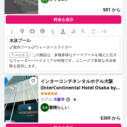
$81 から
料金を表示
$
+8
水泳プール
屋内プール
ウォータースライダー
この施設は、多種多様なテーマプールを備えた広大
AI生成
なウォーターパークエリアが特徴です。ユニークで多様な水泳体
験を提供します。
インターコンチネンタルホテル大阪
(InterContinental Hotel Osaka by
IHG)
ホテル
大阪市
素晴らしい
9.4
$369 から