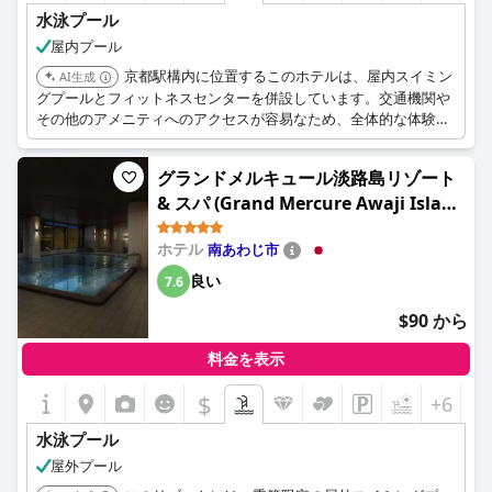
水泳プール
屋内プール
京都駅構内に位置するこのホテルは、屋内スイミン
AI生成
グプールとフィットネスセンターを併設しています。交通機関や
その他のアメニティへのアクセスが容易なため、全体的な体験が
向上します。
グランドメルキュール淡路島リゾート
& スパ (Grand Mercure Awaji Island
Resort & Spa)
ホテル
南あわじ市
良い
7.6
$90 から
料金を表示
$
+6
水泳プール
屋外プール