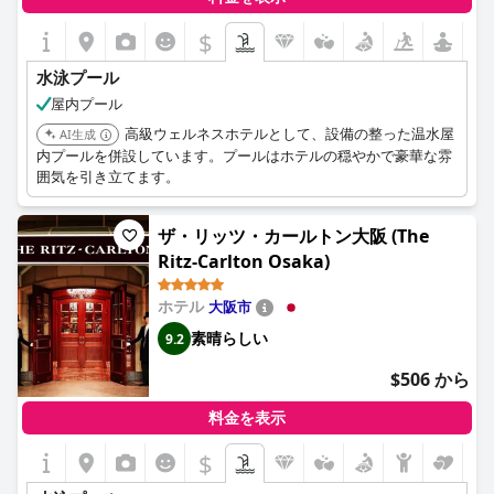
$
水泳プール
屋内プール
高級ウェルネスホテルとして、設備の整った温水屋
AI生成
内プールを併設しています。プールはホテルの穏やかで豪華な雰
囲気を引き立てます。
ザ・リッツ・カールトン大阪 (The
Ritz-Carlton Osaka)
ホテル
大阪市
素晴らしい
9.2
$506 から
料金を表示
$