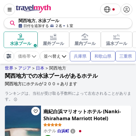
関西地方, 水泳プール
日付を追加する
２名
１室
水泳プール
屋外プール
屋内プール
温水プール
兵庫県
和歌山県
三重県
価格帯
並べ替え
世界
アジア
日本
関西地方
>
>
>
関西地方での水泳プールがあるホテル
関西地方にホテルが２００＋あります
ランキングは、当社が受け取る手数料によって左右されることがありま
す。
南紀白浜マリオットホテル (Nanki-
Shirahama Marriott Hotel)
ホテル
白浜町