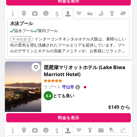
料金を表示
$
水泳プール
温水プール
屋内プール
インターコンチネンタルホテル大阪は、素晴らしい
AI生成
街の景色を望む洗練されたプールエリアを提供しています。プー
ルのデザインとホテルの高級アメニティが、お客様にリラックス
した贅沢な環境を創り出します。
琵琶湖マリオットホテル (Lake Biwa
Marriott Hotel)
リゾート
守山市
とても良い
8.4
$149 から
料金を表示
$