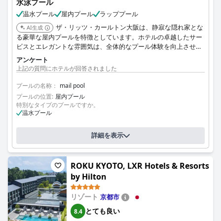
水泳プール
温水プール
屋内プール
ラッププール
ザ・リッツ・カールトン大阪は、静寂な隠れ家とな
AI生成
る豪華な屋内プールを特徴としています。ホテルの卓越したサー
ビスとエレガントな雰囲気は、全体的なプール体験を向上させ、
目の肥えたお客様にとって最高の選択肢となっています。
アンケート
上記の質問にホテルが回答されました
プールの名称：
mail pool
プールの位置:
屋内プール
特別なタイプのプールですか。
温水プール
詳細を表示
ROKU KYOTO, LXR Hotels & Resorts
by Hilton
リゾート
京都市
とても良い
8.4