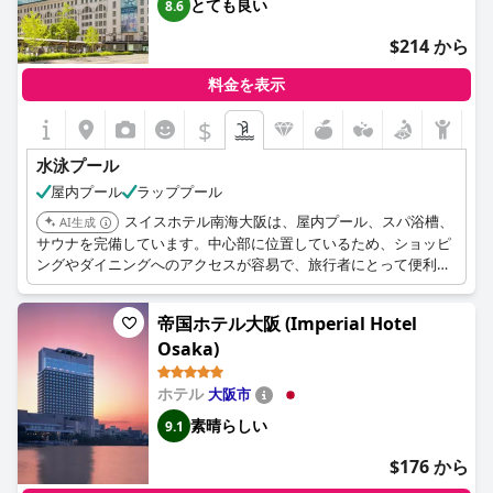
とても良い
8.6
$214 から
料金を表示
$
水泳プール
屋内プール
ラッププール
スイスホテル南海大阪は、屋内プール、スパ浴槽、
AI生成
サウナを完備しています。中心部に位置しているため、ショッピ
ングやダイニングへのアクセスが容易で、旅行者にとって便利で
豪華な選択肢となっています。
帝国ホテル大阪 (Imperial Hotel
Osaka)
ホテル
大阪市
素晴らしい
9.1
$176 から