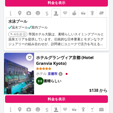
料金を表示
$
水泳プール
温水プール
屋内プール
帝国ホテル大阪は、素晴らしいスイミングプールと
AI生成
温泉エリアを提供しています。伝統的な日本要素とモダンなラグ
ジュアリーの組み合わせが、訪問者にユニークで活力を与える体
験を創造します。
ホテルグランヴィア京都 (Hotel
Granvia Kyoto)
ホテル
京都市
素晴らしい
9.0
$138 から
料金を表示
$