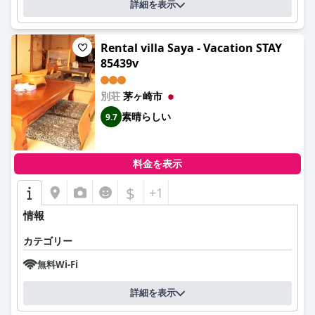
詳細を表示
Rental villa Saya - Vacation STAY
85439v
別荘
茅ヶ崎市
素晴らしい
9.7
料金を表示
$
+1
情報
カテゴリー
無料Wi-Fi
詳細を表示