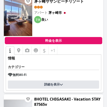
茅ヶ崎サザンビーチリゾート
アパート
茅ヶ崎市
良い
7.9
料金を表示
$
+1
情報
カテゴリー
無料Wi-Fi
詳細を表示
8HOTEL CHIGASAKI - Vacation STAY
87565v