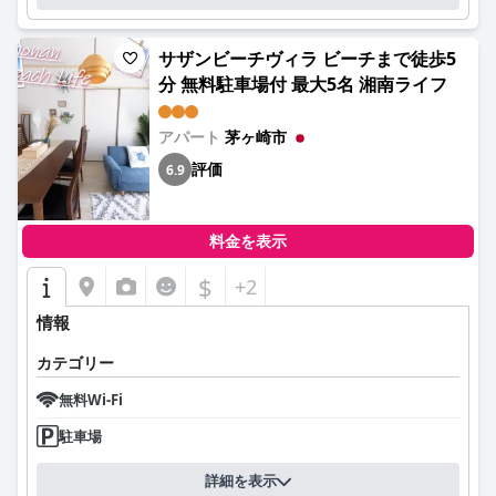
サザンビーチヴィラ ビーチまで徒歩5
分 無料駐車場付 最大5名 湘南ライフ
アパート
茅ヶ崎市
評価
6.9
料金を表示
$
+2
情報
カテゴリー
無料Wi-Fi
駐車場
詳細を表示