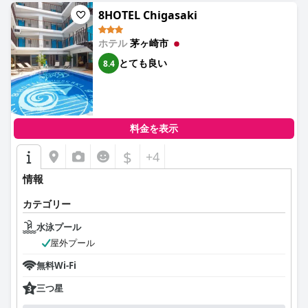
8HOTEL Chigasaki
ホテル
茅ヶ崎市
とても良い
8.4
料金を表示
$
+4
情報
カテゴリー
水泳プール
屋外プール
無料Wi-Fi
三つ星