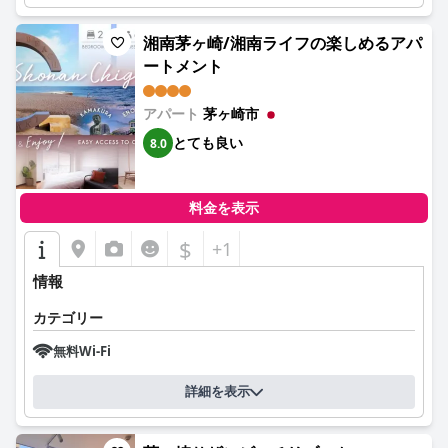
湘南茅ヶ崎/湘南ライフの楽しめるアパ
ートメント
アパート
茅ヶ崎市
とても良い
8.0
料金を表示
$
+1
情報
カテゴリー
無料Wi-Fi
詳細を表示