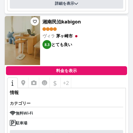
詳細を表示
湘南民泊kabigon
ヴィラ
茅ヶ崎市
とても良い
8.3
料金を表示
$
+2
情報
カテゴリー
無料Wi-Fi
駐車場