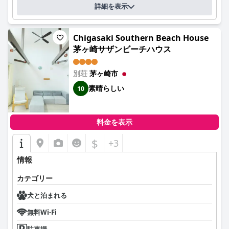
詳細を表示
Chigasaki Southern Beach House
茅ヶ崎サザンビーチハウス
別荘
茅ヶ崎市
素晴らしい
10
料金を表示
$
+3
情報
カテゴリー
犬と泊まれる
無料Wi-Fi
駐車場