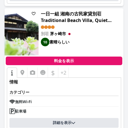
一日一組 湘南の古民家貸別荘
Traditional Beach Villa, Quiet
Seaside Stay, 10min Walk to Beach
別荘
茅ヶ崎市
素晴らしい
10
料金を表示
$
+2
情報
カテゴリー
無料Wi-Fi
駐車場
詳細を表示