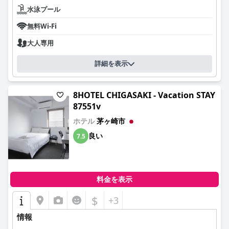
水泳プール
無料Wi-Fi
大人専用
詳細を表示
8HOTEL CHIGASAKI - Vacation STAY
87551v
ホテル
茅ヶ崎市
良い
7.5
料金を表示
$
+3
情報