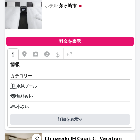
ホテル
茅ヶ崎市
0.0
料金を表示
$
+3
情報
カテゴリー
水泳プール
無料Wi-Fi
小さい
詳細を表示
Chigasaki JH Court C - Vacation