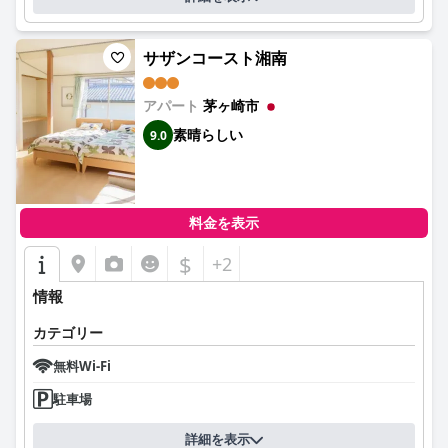
サザンコースト湘南
アパート
茅ヶ崎市
素晴らしい
9.0
料金を表示
$
+2
情報
カテゴリー
無料Wi-Fi
駐車場
詳細を表示