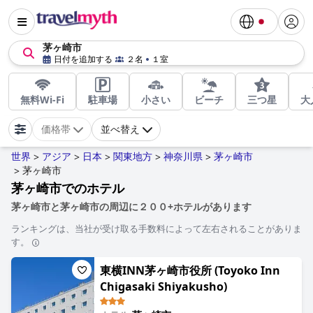
茅ヶ崎市
日付を追加する
２名
１室
無料Wi-Fi
駐車場
小さい
ビーチ
三つ星
大
価格帯
並べ替え
世界
アジア
日本
関東地方
神奈川県
茅ヶ崎市
>
>
>
>
>
茅ヶ崎市
>
茅ヶ崎市でのホテル
茅ヶ崎市と茅ヶ崎市の周辺に２００+ホテルがあります
ランキングは、当社が受け取る手数料によって左右されることがありま
す。
東横INN茅ヶ崎市役所 (Toyoko Inn
Chigasaki Shiyakusho)