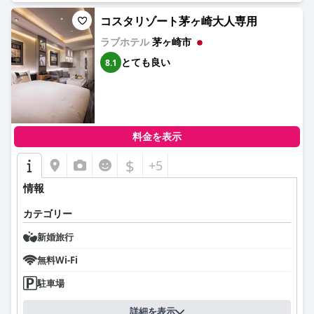
コスタリゾート茅ヶ崎大人専用
ラブホテル
茅ヶ崎市
とても良い
8.1
料金を表示
$
+5
情報
カテゴリー
新婚旅行
無料Wi-Fi
駐車場
詳細を表示